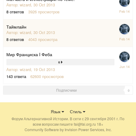
Автор:
wizard
,
30 Oct 2013
14
8
ответов
3926
просмотров
Feb
2014
Таймлайн
Автор:
wizard
,
30 Oct 2013
26
8
ответов
4043
просмотра
Feb
2014
Мир Франциска I Феба
6
29
Автор:
wizard
,
19 Oct 2013
Jun
2014
143
ответа
62600
просмотров
Подписчики
0
Язык
Стиль
Форум Альтернативной Истории. В сети с 29 сентября 2001 г. По
всем вопросам пишите fai@fai.org.ru 18+
Community Software by Invision Power Services, Inc.