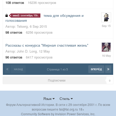
2014
108
ответов
16236
просмотров
тема для обсуждения и
мви2: сентябрь 15г.
голосования
13
Автор:
Telserg
,
6 Sep 2015
Sep
98
ответов
6256
просмотров
2015
Рассказы с конкурса "Мирная счастливая жизнь"
Автор:
John D. Long
,
12 May
16
96
ответов
6417
просмотров
May
Страница 1 из 5
НАЗАД
ВПЕРЁД
Подписчики
0
Язык
Стиль
Форум Альтернативной Истории. В сети с 29 сентября 2001 г. По всем
вопросам пишите fai@fai.org.ru 18+
Community Software by Invision Power Services, Inc.