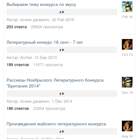
Выбираем тему конкурса по вкусу
9
27
Автор:
ясмин джакмич
,
22 Feb 2016
Feb
2016
203
ответа
25624
просмотра
Литературный конкурс 16 сент - 7 окт
8
6
Автор:
Archer
,
13 Sep 2013
Oct
2013
189
ответов
11071
просмотр
Рассказы Ноябрьского Литературного Конкурса
"Британия 2014"
21
8
Dec
Автор:
ясмин джакмич
,
1 Dec 2014
2014
186
ответов
23354
просмотра
Произведения майского литературного конкурса
8
29
Автор:
Деметрий
,
19 May 2014