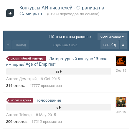
Конкурсы АИ-писателей - Страница на
Самиздате
(31239 переходов по ссылке)
110 тем в этом разделе
СОРТИРОВКА
Страница 1 из 5
НАЗАД
ВПЕРЁД
Литературный конкурс "Эпоха
византийский конкурс
империй/ Age of Empires"
28
13
Dec
Автор:
Деметрий
,
19 Oct 2015
2015
314
ответа
47777
просмотров
голосование
молот и крест
9
6
Автор:
Telserg
,
18 May 2015
Jun
2015
206
ответов
17212
просмотра