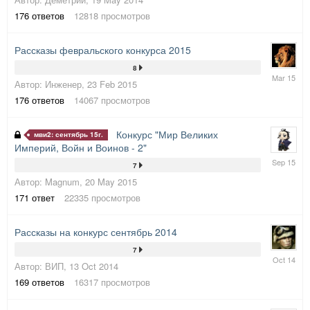
Aug
2014
176
ответов
12818
просмотров
Рассказы февральского конкурса 2015
8
8
Автор:
Инженер
,
23 Feb 2015
Mar
2015
176
ответов
14067
просмотров
Конкурс "Мир Великих
мви2: сентябрь 15г.
Империй, Войн и Воинов - 2"
6
7
Sep
Автор:
Magnum
,
20 May 2015
2015
171
ответ
22335
просмотров
Рассказы на конкурс сентябрь 2014
7
30
Автор:
ВИП
,
13 Oct 2014
Oct
2014
169
ответов
16317
просмотров