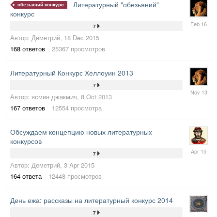
Литературный "обезьяний"
обезьяний конкурс
конкурс
24
7
Feb
Автор:
Деметрий
,
18 Dec 2015
2016
168
ответов
25367
просмотров
Литературный Конкурс Хеллоуин 2013
7
14
Автор:
ясмин джакмич
,
8 Oct 2013
Nov
2013
167
ответов
12554
просмотра
Обсуждаем концепцию новых литературных
конкурсов
18
7
Apr
Автор:
Деметрий
,
3 Apr 2015
2015
164
ответа
12448
просмотров
День ежа: рассказы на литературный конкурс 2014
7
14