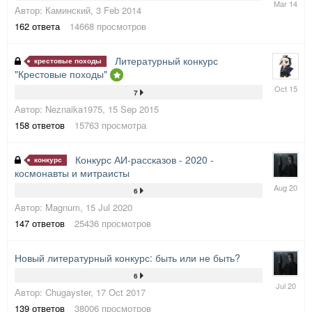
Автор:
Каминский
,
3 Feb 2014
Mar
2014
162
ответа
14668
просмотров
Литературный конкурс
крестовые походы
"Крестовые походы"
12
7
Oct
Автор:
Neznaika1975
,
15 Sep 2015
2015
158
ответов
15763
просмотра
Конкурс АИ-рассказов - 2020 -
конкурс
космонавты и митраисты
24
6
Aug
Автор:
Magnum
,
15 Jul 2020
2020
147
ответов
25436
просмотров
Новый литературный конкурс: быть или не быть?
6
15
Автор:
Chugayster
,
17 Oct 2017
Jul
2020
139
ответов
38006
просмотров