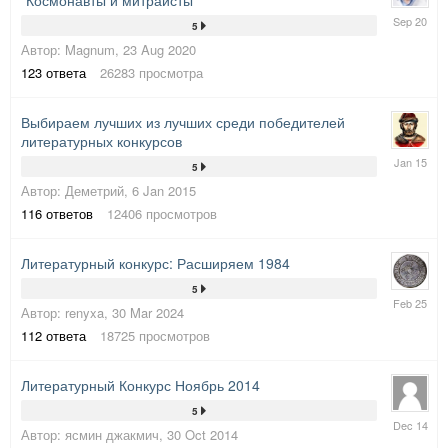
"Космонавты и митраисты"
13
5
Sep
Автор:
Magnum
,
23 Aug 2020
2020
123
ответа
26283
просмотра
Выбираем лучших из лучших среди победителей
литературных конкурсов
26
5
Jan
Автор:
Деметрий
,
6 Jan 2015
2015
116
ответов
12406
просмотров
Литературный конкурс: Расширяем 1984
5
16
Автор:
renyxa
,
30 Mar 2024
Feb
2025
112
ответа
18725
просмотров
Литературный Конкурс Ноябрь 2014
5
19
Автор:
ясмин джакмич
,
30 Oct 2014
Dec