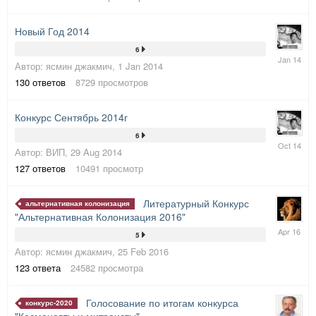
Новый Год 2014
6
13
Автор:
ясмин джакмич
,
1 Jan 2014
Jan
2014
130
ответов
8729
просмотров
Конкурс Сентябрь 2014г
6
13
Автор:
ВИП
,
29 Aug 2014
Oct
2014
127
ответов
10491
просмотр
Литературный Конкурс
альтернативная колонизация
"Альтернативна
я Колонизация 2016"
4
5
Apr
Автор:
ясмин джакмич
,
25 Feb 2016
2016
123
ответа
24582
просмотра
Голосование по итогам конкурса
конкурс-2020