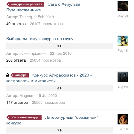
Сага о Херульве
конкурсный рассказ
Путешественнике
15
Автор:
Telserg
,
9 Feb 2018
May
40
ответов
26107
просмотров
2024
Выбираем тему конкурса по вкусу
9
27
Автор:
ясмин джакмич
,
22 Feb 2016
Feb
2016
203
ответа
25654
просмотра
Конкурс АИ-рассказов - 2020 -
конкурс
космонавты и митраисты
24
6
Aug
Автор:
Magnum
,
15 Jul 2020
2020
147
ответов
25505
просмотров
Литературный "обезьяний"
обезьяний конкурс
конкурс
24
7
Feb