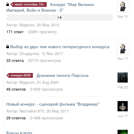
Конкурс "Мир Великих
мви2: сентябрь 15г.
Империй, Войн и Воинов - 2"
6
7
Sep
Автор:
Magnum
,
20 May 2015
2015
171
ответ
22981
просмотр
Выбор из двух тем нового литературного конкурса
Автор:
Chugayster
,
12 Nov 2017
20
33
ответа
22775
просмотров
Nov
2017
Дознание пилота Пирсона
конкурс-2020
Автор:
Magnum
,
21 Aug 2020
26
49
ответов
21629
просмотров
Feb
2022
Новый конкурс - сценарий фильма "Владимир"
Автор:
Neznaika1975
,
26 May 2017
1
29
ответов
21468
просмотров
Jun
2017
Концы в воду