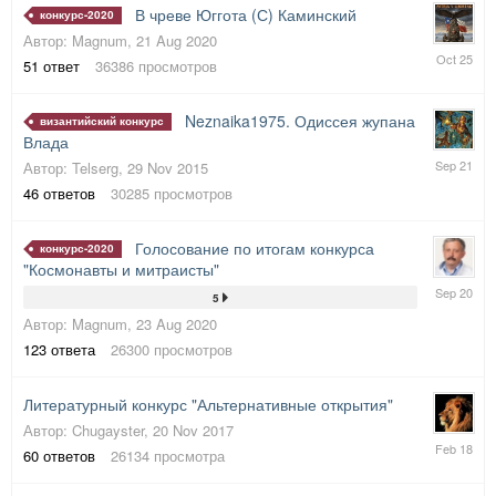
В чреве Юггота (С) Каминский
конкурс-2020
Автор:
Magnum
,
21 Aug 2020
15
51
ответ
36386
просмотров
Oct
2025
Neznaika1975. Одиссея жупана
византийский конкурс
Влада
15
Автор:
Telserg
,
29 Nov 2015
Sep
46
ответов
30285
просмотров
2021
Голосование по итогам конкурса
конкурс-2020
"Космонавты и митраисты"
13
5
Sep
Автор:
Magnum
,
23 Aug 2020
2020
123
ответа
26300
просмотров
Литературный конкурс "Альтернативны
е открытия"
Автор:
Chugayster
,
20 Nov 2017
13
60
ответов
26134
просмотра
Feb
2018