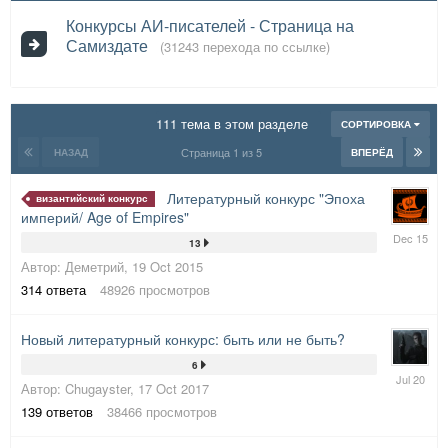
Конкурсы АИ-писателей - Страница на
Самиздате
(31243 перехода по ссылке)
111 тема в этом разделе
СОРТИРОВКА
Страница 1 из 5
НАЗАД
ВПЕРЁД
Литературный конкурс "Эпоха
византийский конкурс
империй/ Age of Empires"
28
13
Dec
Автор:
Деметрий
,
19 Oct 2015
2015
314
ответа
48926
просмотров
Новый литературный конкурс: быть или не быть?
6
15
Автор:
Chugayster
,
17 Oct 2017
Jul
2020
139
ответов
38466
просмотров