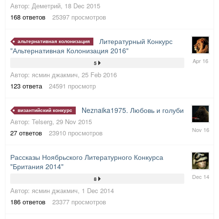
Автор:
Деметрий
,
18 Dec 2015
2016
168
ответов
25397
просмотров
Литературный Конкурс
альтернативная колонизация
"Альтернативна
я Колонизация 2016"
4
5
Apr
Автор:
ясмин джакмич
,
25 Feb 2016
2016
123
ответа
24591
просмотр
Neznaika1975. Любовь и голуби
византийский конкурс
Автор:
Telserg
,
29 Nov 2015
1
27
ответов
23910
просмотров
Nov
2016
Рассказы Ноябрьского Литературного Конкурса
"Британия 2014"
21
8
Dec
Автор:
ясмин джакмич
,
1 Dec 2014
2014
186
ответов
23377
просмотров