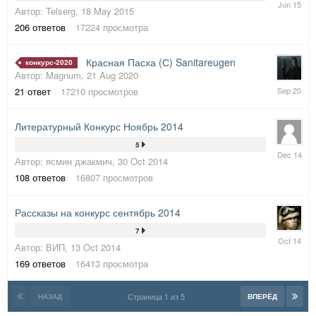
Автор:
Telserg
,
18 May 2015
Jun
2015
206
ответов
17224
просмотра
Красная Пасха (С) Sanitareugen
конкурс-2020
Автор:
Magnum
,
21 Aug 2020
15
21
ответ
17210
просмотров
Sep
2020
Литературный Конкурс Ноябрь 2014
5
19
Автор:
ясмин джакмич
,
30 Oct 2014
Dec
2014
108
ответов
16807
просмотров
Рассказы на конкурс сентябрь 2014
7
30
Автор:
ВИП
,
13 Oct 2014
Oct
2014
169
ответов
16413
просмотра
Страница 1 из 5
НАЗАД
ВПЕРЁД