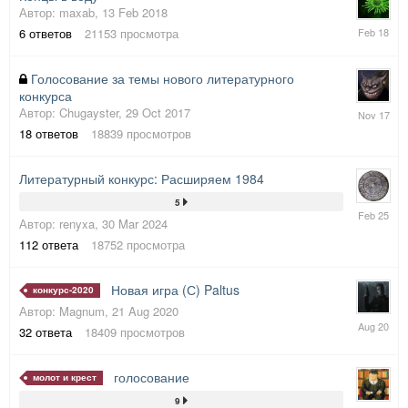
Автор:
maxab
,
13 Feb 2018
14
6
ответов
21153
просмотра
Feb
2018
Голосование за темы нового литературного
конкурса
12
Автор:
Chugayster
,
29 Oct 2017
Nov
18
ответов
18839
просмотров
2017
Литературный конкурс: Расширяем 1984
5
16
Автор:
renyxa
,
30 Mar 2024
Feb
2025
112
ответа
18752
просмотра
Новая игра (С) Paltus
конкурс-2020
Автор:
Magnum
,
21 Aug 2020
31
32
ответа
18409
просмотров
Aug
2020
голосование
молот и крест
9
6