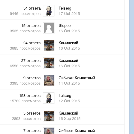
54
ответа
Telserg
9446
просмотров
17 Oct 2015
15
ответов
Slepee
3535
просмотров
16 Oct 2015
24
ответа
Каминский
3685
просмотров
16 Oct 2015
27
ответов
Каминский
6558
просмотров
16 Oct 2015
9
ответов
Сибиряк Комнатный
3395
просмотров
14 Oct 2015
158
ответов
Telserg
15782
просмотра
12 Oct 2015
5
ответов
Каминский
2893
просмотра
16 Sep 2015
7
ответов
Сибиряк Комнатный