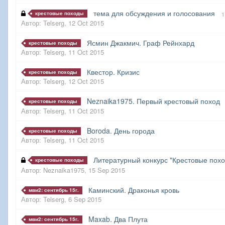
тема для обсуждения и голосования
крестовые походы
1
Автор:
Telserg
,
12 Oct 2015
Ясмин Джакмич. Граф Рейнхард
крестовые походы
Автор:
Telserg
,
11 Oct 2015
Квестор. Кризис
крестовые походы
Автор:
Telserg
,
12 Oct 2015
Neznaika1975. Первый крестовый поход
крестовые походы
Автор:
Telserg
,
11 Oct 2015
Boroda. День города
крестовые походы
Автор:
Telserg
,
11 Oct 2015
Литературный конкурс "Крестовые пох
крестовые походы
Автор:
Neznaika1975
,
15 Sep 2015
Каминский. Драконья кровь
мви2: сентябрь 15г.
Автор:
Telserg
,
6 Sep 2015
Maxab. Два Плута
мви2: сентябрь 15г.