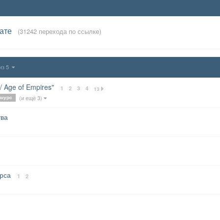
ате
(31242 перехода по ссылке)
 из 5
 Age of Empires"
1
2
3
4
13
(и ещё 3)
нкурс
тва
урса
1
2