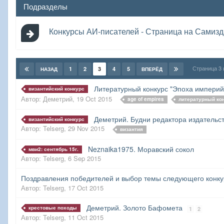
Подразделы
Конкурсы АИ-писателей - Страница на Самизд
Страница 3
1
2
3
4
5
НАЗАД
ВПЕРЁД
Литературный конкурс "Эпоха империй/
византийский конкурс
Автор:
Деметрий
,
19 Oct 2015
age of empires
литературный ко
Деметрий. Будни редактора издательс
византийский конкурс
Автор:
Telserg
,
29 Nov 2015
византия
Neznaika1975. Моравский сокол
мви2: сентябрь 15г.
Автор:
Telserg
,
6 Sep 2015
Поздравления победителей и выбор темы следующего конк
Автор:
Telserg
,
17 Oct 2015
Деметрий. Золото Бафомета
крестовые походы
1
2
Автор:
Telserg
,
11 Oct 2015