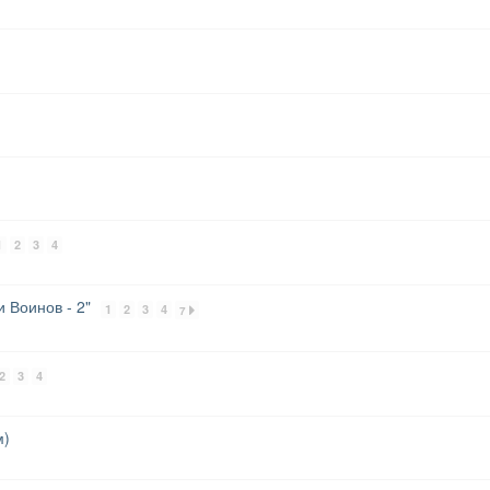
1
2
3
4
и Воинов - 2"
1
2
3
4
7
2
3
4
м)