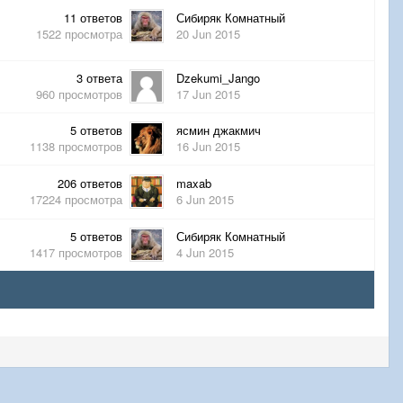
11
ответов
Сибиряк Комнатный
1522
просмотра
20 Jun 2015
3
ответа
Dzekumi_Jango
960
просмотров
17 Jun 2015
5
ответов
ясмин джакмич
1138
просмотров
16 Jun 2015
206
ответов
maxab
17224
просмотра
6 Jun 2015
5
ответов
Сибиряк Комнатный
1417
просмотров
4 Jun 2015