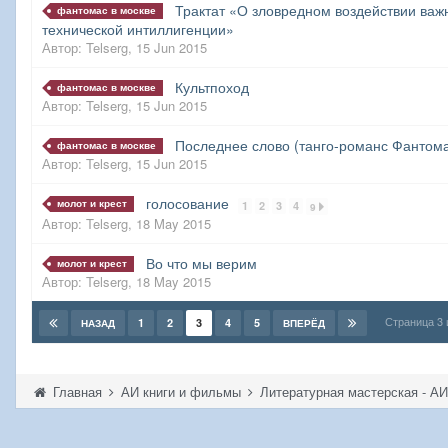
Трактат «О зловредном воздействии важн
фантомас в москве
технической интиллигенции»
Автор:
Telserg
,
15 Jun 2015
Культпоход
фантомас в москве
Автор:
Telserg
,
15 Jun 2015
Последнее слово (танго-романс Фантом
фантомас в москве
Автор:
Telserg
,
15 Jun 2015
голосование
молот и крест
1
2
3
4
9
Автор:
Telserg
,
18 May 2015
Во что мы верим
молот и крест
Автор:
Telserg
,
18 May 2015
Страница 3
1
2
3
4
5
НАЗАД
ВПЕРЁД
Главная
АИ книги и фильмы
Литературная мастерская - А