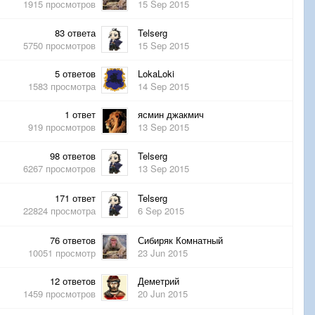
1915
просмотров
15 Sep 2015
83
ответа
Telserg
5750
просмотров
15 Sep 2015
5
ответов
LokaLoki
1583
просмотра
14 Sep 2015
1
ответ
ясмин джакмич
919
просмотров
13 Sep 2015
98
ответов
Telserg
6267
просмотров
13 Sep 2015
171
ответ
Telserg
22824
просмотра
6 Sep 2015
76
ответов
Сибиряк Комнатный
10051
просмотр
23 Jun 2015
12
ответов
Деметрий
1459
просмотров
20 Jun 2015