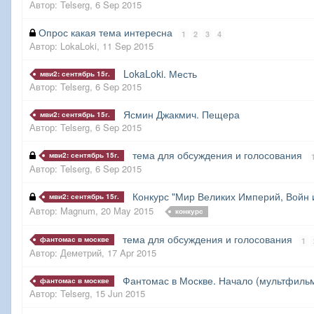
Автор:
Telserg
,
6 Sep 2015
Опрос какая тема интересна
1
2
3
4
Автор:
LokaLoki
,
11 Sep 2015
LokaLoki. Месть
мви2: сентябрь 15г.
Автор:
Telserg
,
6 Sep 2015
Ясмин Джакмич. Пещера
мви2: сентябрь 15г.
Автор:
Telserg
,
6 Sep 2015
тема для обсуждения и голосования
мви2: сентябрь 15г.
Автор:
Telserg
,
6 Sep 2015
Конкурс "Мир Великих Империй, Войн 
мви2: сентябрь 15г.
Автор:
Magnum
,
20 May 2015
конкурс
тема для обсуждения и голосования
фантомас в москве
1
Автор:
Деметрий
,
17 Apr 2015
Фантомас в Москве. Начало (мультфиль
фантомас в москве
Автор:
Telserg
,
15 Jun 2015