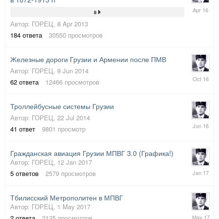
2
8
Apr
Автор:
ГОРЕЦ
,
8 Apr 2013
2016
184
ответа
30550
просмотров
Железные дороги Грузии и Армении после ПМВ
Автор:
ГОРЕЦ
,
9 Jun 2014
9
62
ответа
12466
просмотров
Oct
2016
Троллейбусные системы Грузии
Автор:
ГОРЕЦ
,
22 Jul 2014
19
41
ответ
9801
просмотр
Jun
2016
Гражданская авиация Грузии МПВГ 3.0 (Графика!)
Автор:
ГОРЕЦ
,
12 Jan 2017
13
5
ответов
2579
просмотров
Jan
2017
Тбилисский Метрополитен в МПВГ
Автор:
ГОРЕЦ
,
1 May 2017
1
2
ответа
2135
просмотров