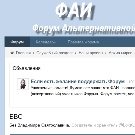
Форум
Календарь
Правила Форума
Главная
Служебный раздел:
Наши архивы
Архив миров
Объявления
Если есть желание поддержать Форум
10/
Уважаемые коллеги! Думаю все знают что ФАИ - полнос
(пожертвований) участников Форума. Форум растет, числ
БВС
Без Владимира Святославича.
Создатель и хранитель
@LokaL