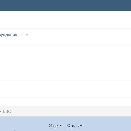
бсуждение
1
2
БВС
Язык
Стиль