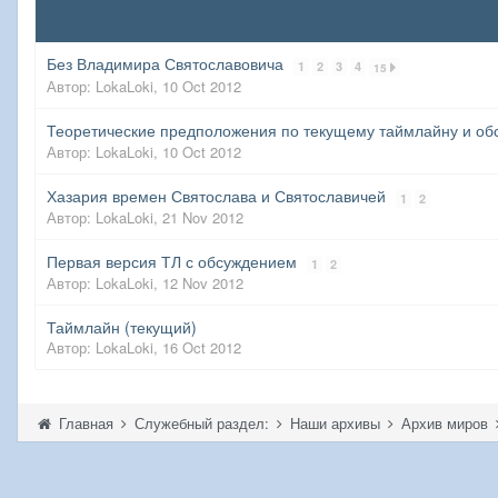
Без Владимира Святославовича
1
2
3
4
15
Автор:
LokaLoki
,
10 Oct 2012
Теоретические предположения по текущему таймлайну и о
Автор:
LokaLoki
,
10 Oct 2012
Хазария времен Святослава и Святославичей
1
2
Автор:
LokaLoki
,
21 Nov 2012
Первая версия ТЛ с обсуждением
1
2
Автор:
LokaLoki
,
12 Nov 2012
Таймлайн (текущий)
Автор:
LokaLoki
,
16 Oct 2012
Главная
Служебный раздел:
Наши архивы
Архив миров