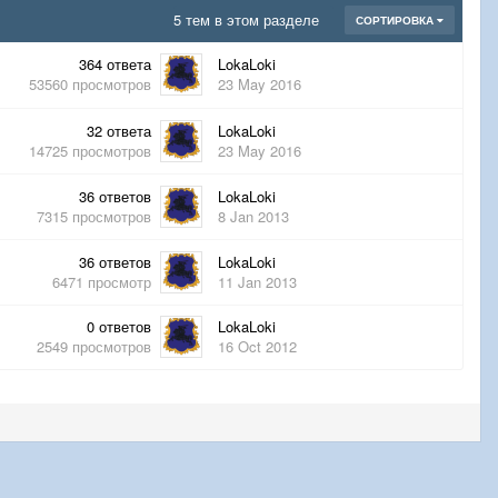
5 тем в этом разделе
СОРТИРОВКА
364
ответа
LokaLoki
53560
просмотров
23 May 2016
32
ответа
LokaLoki
14725
просмотров
23 May 2016
36
ответов
LokaLoki
7315
просмотров
8 Jan 2013
36
ответов
LokaLoki
6471
просмотр
11 Jan 2013
0
ответов
LokaLoki
2549
просмотров
16 Oct 2012