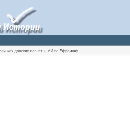
опинках далеких планет
АИ по Ефремову