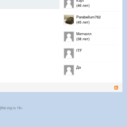
Кэрт
(46 лет)
Parabellum762
(45 лет)
Митчелл
(38 лет)
ITF
Да
fai.org.ru 18+