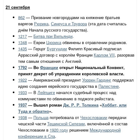
21 сентября
862
— Призвание новгородцами на княжение братьев
варягов
Рюрика
,
Синеуса и Трувора
(эта дата считалась
днём Начала русского государства).
1217
—
Битва при Вильянди
.
1348
— Евреи
Цюриха
обвинены в отравлении родников.
1435
— Герцог
Бургундии
Филипп Красивый подписал
Аррасский договор с королём Франции
Карлом VII
, разорвав
тем самым отношения с Англией.
1792
— Во
Франции
открыт Национальный Конвент,
принят декрет об упразднении королевской власти.
1922
— Американский президент
Уоррен Гардинг
поддержал
идею создания еврейского государства в
Палестине
.
1933
— В
Лейпциге
начался судебный процесс над
коммунистами по обвинению в поджоге рейхстага.
1937
— Вышел роман
Дж. Р. Р. Толкина
«
Хоббит, или
Туда и обратно
».
1938
—
Польша
потребовала от
Чехословакии
передачи
чешской части
Тешинской Силезии
, включённой в состав
Чехословакии в
1920 году
решением
Международной
конференции в Спа
.