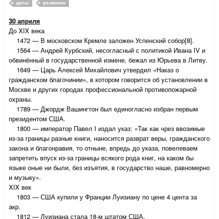
даты
развилки
30 апреля
До XIX века
1472 — В московском Кремле заложен Успенский собор[8].
1564 — Андрей Курбский, несогласный с политикой Ивана IV и
обвинённый в государственной измене, бежал из Юрьева в Литву.
1649 — Царь Алексей Михайлович утвердил «Наказ о
гражданском благочинии», в котором говорится об установлении в
Москве и других городах профессиональной противопожарной
охраны.
1789 — Джордж Вашингтон был единогласно избран первым
президентом США.
1800 — император Павел I издал указ: «Так как чрез ввозимые
из-за границы разные книги, наносится разврат веры, гражданского
закона и благонравия, то отныне, впредь до указа, повелеваем
запретить впуск из-за границы всякого рода книг, на каком бы
языке оные ни были, без изъятия, в государство наше, равномерно
и музыку».
XIX век
1803 — США купили у Франции Луизиану по цене 4 цента за
акр.
1812 — Луизиана стала 18-м штатом США.