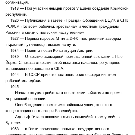
организация.
1918 — При участии немцев провозглашено создание Крымской
республики.
1920 — Публикация в газете «Правда» Обращения ВЦИК и СНК
РСФСР «Ко всем рабочим, крестьянам и честным гражданам
России» в связи с польским наступлением.
1927 — Первый паровоз М типа 2-4-0, построенный заводом
«Красный путиловец», вышел на пути.
1934 — Принята новая Конституция Австрии.
1939 — Открытие всемирной промышленной выставки в Нью-
Йорке. С показа открытия этой выставки началось регулярное
телевизионное вещание в США.
1944 — В СССР принято постановление о создании школ
рабочей молодёжи.
1945
Начало штурма рейхстага советскими войсками во время
Берлинской операции.
Освобождение советскими войсками узниц женского
концентрационного лагеря Равенсбрюк.
Адольф Гитлер покончил жизнь самоубийством у себя в
бункере.
1958 — в Гаити произошла попытка государственного
переворота, жестоко подавленная президентом Франсуа Дювалье.