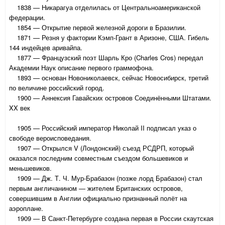
1838 — Никарагуа отделилась от Центральноамериканской
федерации.
1854 — Открытие первой железной дороги в Бразилии.
1871 — Резня у фактории Кэмп-Грант в Аризоне, США. Гибель
144 индейцев аривайпа.
1877 — Французский поэт Шарль Кро (Charles Cros) передал
Академии Наук описание первого граммофона.
1893 — основан Новониколаевск, сейчас Новосибирск, третий
по величине российский город.
1900 — Аннексия Гавайских островов Соединёнными Штатами.
XX век
1905 — Российский император Николай II подписал указ о
свободе вероисповедания.
1907 — Открылся V (Лондонский) съезд РСДРП, который
оказался последним совместным съездом большевиков и
меньшевиков.
1909 — Дж. Т. Ч. Мур-Брабазон (позже лорд Брабазон) стал
первым англичанином — жителем Британских островов,
совершившим в Англии официально признанный полёт на
аэроплане.
1909 — В Санкт-Петербурге создана первая в России скаутская