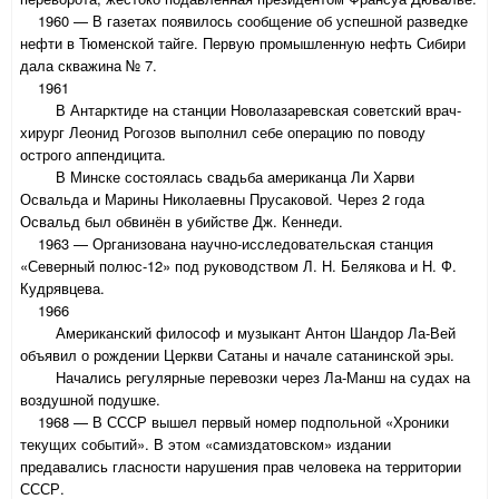
1960 — В газетах появилось сообщение об успешной разведке
нефти в Тюменской тайге. Первую промышленную нефть Сибири
дала скважина № 7.
1961
В Антарктиде на станции Новолазаревская советский врач-
хирург Леонид Рогозов выполнил себе операцию по поводу
острого аппендицита.
В Минске состоялась свадьба американца Ли Харви
Освальда и Марины Николаевны Прусаковой. Через 2 года
Освальд был обвинён в убийстве Дж. Кеннеди.
1963 — Организована научно-исследовательская станция
«Северный полюс-12» под руководством Л. Н. Белякова и Н. Ф.
Кудрявцева.
1966
Американский философ и музыкант Антон Шандор Ла-Вей
объявил о рождении Церкви Сатаны и начале сатанинской эры.
Начались регулярные перевозки через Ла-Манш на судах на
воздушной подушке.
1968 — В СССР вышел первый номер подпольной «Хроники
текущих событий». В этом «самиздатовском» издании
предавались гласности нарушения прав человека на территории
СССР.