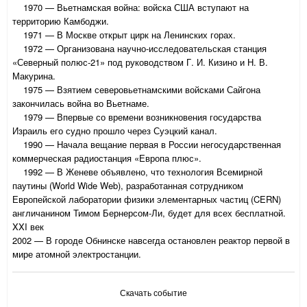
1970 — Вьетнамская война: войска США вступают на
территорию Камбоджи.
1971 — В Москве открыт цирк на Ленинских горах.
1972 — Организована научно-исследовательская станция
«Северный полюс-21» под руководством Г. И. Кизино и Н. В.
Макурина.
1975 — Взятием северовьетнамскими войсками Сайгона
закончилась война во Вьетнаме.
1979 — Впервые со времени возникновения государства
Израиль его судно прошло через Суэцкий канал.
1990 — Начала вещание первая в России негосударственная
коммерческая радиостанция «Европа плюс».
1992 — В Женеве объявлено, что технология Всемирной
паутины (World Wide Web), разработанная сотрудником
Европейской лаборатории физики элементарных частиц (CERN)
англичанином Тимом Бернерсом-Ли, будет для всех бесплатной.
XXI век
2002 — В городе Обнинске навсегда остановлен реактор первой в
мире атомной электростанции.
Скачать событие