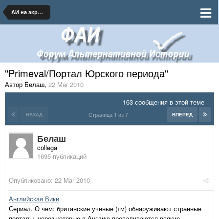
АИ на экране
"Primeval/Порт
ал Юрского периода"
Автор Белаш
,
22 Mar 2010
163 сообщения в этой теме
Страница 1 из 7
НАЗАД
ВПЕРЁД
Белаш
collega
1695 публикаций
Опубликовано:
22 Mar 2010
Английская Вики
Сериал. О чем: британские ученые (тм) обнаруживают странные
порталы, через которые в Англию проваливаются всякие