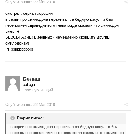
Опубликовано:
22 Mar 2010
смотрел. сериал хороший
в серии про смилодона переживал за бедную кису... и был
переполнен справедливого гнева когда сказали что смилодон
умер :-(
БЕЗОБРАЗИЕ! Виновных - немедленно скормить другим
смилодонам!
РРррррррррр!!!
Белаш
collega
1695 публикаций
Опубликовано:
22 Mar 2010
Рюрик писал:
в серии про смилодона переживал за бедную кису... и был
переполнен справедливого гнева когда сказали что смилодон