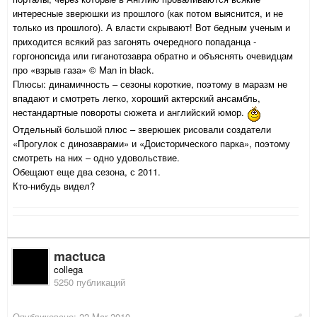
интересные зверюшки из прошлого (как потом выяснится, и не
только из прошлого). А власти скрывают! Вот бедным ученым и
приходится всякий раз загонять очередного попаданца -
горгонопсида или гиганотозавра обратно и объяснять очевидцам
про «взрыв газа» © Man in black.
Плюсы: динамичность – сезоны короткие, поэтому в маразм не
впадают и смотреть легко, хороший актерский ансамбль,
нестандартные повороты сюжета и английский юмор.
Отдельный большой плюс – зверюшек рисовали создатели
«Прогулок с динозаврами» и «Доисторического парка», поэтому
смотреть на них – одно удовольствие.
Обещают еще два сезона, с 2011.
Кто-нибудь видел?
mactuca
collega
5250 публикаций
Опубликовано:
22 Mar 2010