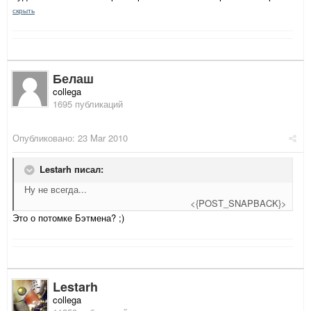
скрыть
Белаш
collega
1695 публикаций
Опубликовано:
23 Mar 2010
Lestarh писал:
Ну не всегда...
<{POST_SNAPBACK}>
Это о потомке Бэтмена? ;)
Lestarh
collega