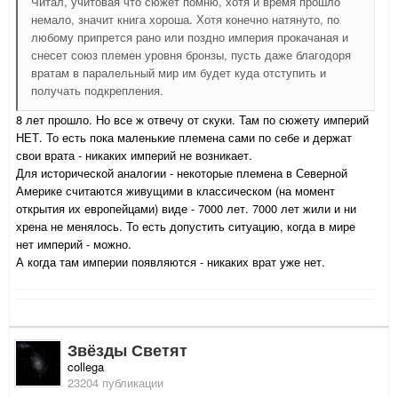
Читал, учитовая что сюжет помню, хотя и время прошло
немало, значит книга хороша. Хотя конечно натянуто, по
любому припрется рано или поздно империя прокачаная и
снесет союз племен уровня бронзы, пусть даже благодоря
вратам в паралельный мир им будет куда отступить и
получать подкрепления.
8 лет прошло. Но все ж отвечу от скуки. Там по сюжету империй
НЕТ. То есть пока маленькие племена сами по себе и держат
свои врата - никаких империй не возникает.
Для исторической аналогии - некоторые племена в Северной
Америке считаются живущими в классическом (на момент
открытия их европейцами) виде - 7000 лет. 7000 лет жили и ни
хрена не менялось. То есть допустить ситуацию, когда в мире
нет империй - можно.
А когда там империи появляются - никаких врат уже нет.
Звёзды Светят
collega
23204 публикации