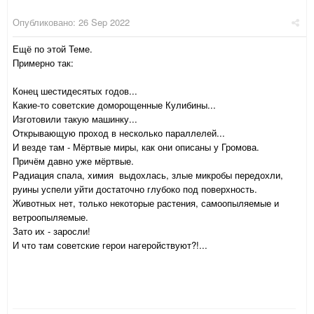
Опубликовано:
26 Sep 2022
Ещё по этой Теме.
Примерно так:
Конец шестидесятых годов...
Какие-то советские доморощенные Кулибины...
Изготовили такую машинку...
Открывающую проход в несколько параллелей...
И везде там - Мёртвые миры, как они описаны у Громова.
Причём давно уже мёртвые.
Радиация спала, химия выдохлась, злые микробы передохли,
руины успели уйти достаточно глубоко под поверхность.
Животных нет, только некоторые растения, самоопыляемые и
ветроопыляемые.
Зато их - заросли!
И что там советские герои нагеройствуют?!...