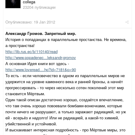
collega
23204 публикации
Опубликовано:
19 Jan 2012
Александр Громов. Запретный мир.
История о попаданцах в параллельные простанства. Не времена,
а пространства!
http://lib.rus.ec/b/110140/read
http://www.popadenec...leksandr-gromov
А основная Идея книги вот здесь -
http://www.loveread....hp?id=7181&p=90
То есть - если человечество в одном из параллельных миров не
удержится на уровне каменного века и ранней бронзы, а начнёт
прогрессировать - то через несколько сотен поколений этот мир
становится Мёртвым.
Один такой описан достаточно хорошо, создаётся впечатление,
что там очень хорошо повоевали бомбами-вонючками, которые
почти ничего не разрушают, а только заражают радиацией, но уж
ей - всерьёз и надолго! Или не радиацией, а какой-то химией,
убийственной и устойчивой.
И выскакивает интересная подробность - про Мёртвые миры, это