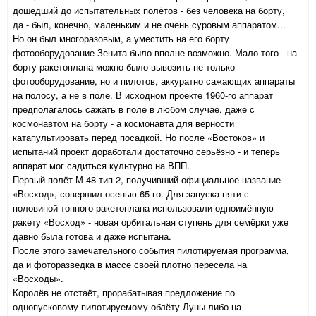
дошедший до испытательных полётов - без человека на борту,
да - был, конечно, маленьким и не очень суровым аппаратом...
Но он был многоразовым, а уместить на его борту
фотооборудование Зенита было вполне возможно. Мало того - на
борту ракетоплана можно было вывозить не только
фотооборудование, но и пилотов, аккуратно сажающих аппараты
на полосу, а не в поле. В исходном проекте 1960-го аппарат
предполагалось сажать в поле в любом случае, даже с
космонавтом на борту - а космонавта для верности
катапультировать перед посадкой. Но после «Востоков» и
испытаний проект доработали достаточно серьёзно - и теперь
аппарат мог садиться культурно на ВПП.
Первый полёт М-48 тип 2, получивший официальное название
«Восход», совершил осенью 65-го. Для запуска пяти-с-
половиной-тонного ракетоплана использовали одноимённую
ракету «Восход» - новая орбитальная ступень для семёрки уже
давно была готова и даже испытана.
После этого замечательного события пилотируемая программа,
да и фоторазведка в массе своей плотно пересела на
«Восходы».
Королёв не отстаёт, прорабатывая предложение по
однопусковому пилотируемому облёту Луны либо на