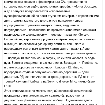
космическом корабле с фарообразным СА, проработки по
которому ведутся ещё с довосточных времён, либо на Восходе,
а для запуска предполагается использование
суперфорсированной по всем ступеням семёрки, с керосиновыми
двигателями замкнутого цикла внизу на пакете и двумя
водородными ступенями наверху. Тема, ведущаяся
полуподпольно - постановление правительства имело слишком
расплывчатую формулировку - получает название «Зонд».
По расчётам, керосин-водородная семёрка-супер-плюс сможет
вытащить на околоземную орбиту почти 13 тонн, чего с
водородным разгонным блоком хватит для отправки к Луне
пятитонного аппарата, хоть и за несколько неприличные деньги
— порядка 40 миллионов на запуск, не считая корабля. А ведь
пуск Востока обходился в 2,5 миллиона, Восхода - 4, Полёта - 9,
и самого дорогого из «керосинок» Полюса - 12. Увы, но
водородные ступени получались сильно дорогими — один
двигатель РД-301 получался на треть дороже, чем РД-0111 от
третьей ступени Полёта, а на Зенит с блоком М их нужно было
ПЯТЬ.
Этих неприличных по меркам бедной советской космической
программы сумм американцам хватило бы разве что на
двухместный Джемини на низкую орбиту. Но деньги-то здесь
платились исключительно за ракету... Да и бывают нужны такие