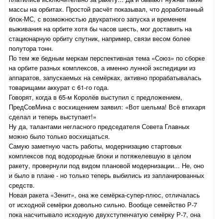
массы на орбитах. Простой расчёт показывал, что доработанный
блок-МС, с возможностью двукратного запуска и временем
выживания на орбите хотя бы часов шесть, мог доставить на
стационарную орбиту спутник, например, связи весом более
полутора тонн.
По тем же бедным меркам перспективная тема «Союз» по сборке
на орбите разных комплексов, а именно лунной экспедиции из
аппаратов, запускаемых на семёрках, активно прорабатывалась
товарищами аккурат с 61-го года.
Говорят, когда в 65-м Королёв выступил с предложением,
ПредСовМина с восхищением заявил: «Вот шельма! Всё втихаря
сделал и теперь выступает!»
Ну да, талантами негласного председателя Совета Главных
можно было только восхищаться.
Самую заметную часть работы, модернизацию стартовых
комплексов под водородные блоки и потяжелевшую в целом
ракету, провернули под видом плановой модернизации... Не, оно
и было в плане - но только теперь выбились из запланированных
средств.
Новая ракета «Зенит», она же семёрка-супер-плюс, отличалась
от исходной семёрки довольно сильно. Вообще семейство Р-7
пока насчитывало исходную двухступенчатую семёрку Р-7, она