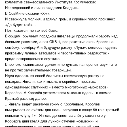
коллектив свежесозданного Института Космических
Исследований и лично академик Келдыш...
В СовМине сказали «Хм».
И сверкнула молния, и грянул гром, и суровый голос произнёс:
«Да будет так!»...
Нет, кажется, не так всё было.
В-общем, обычным порядком янгелевцы продолжали работу над
боевыми ракетами, а вот ОКБ-1, все ракетные силы бросив на
семёрку, семёрку-А и будущую ракету «Луна», клялось поднять
программу лунных автоматов и перспективных разработок -
вроде возвращаемого спутника.
Впрочем, «заниматься делом и не думать на перспективу» - это
не про тех замечательных товарищей.
Идея сделать из своей баллисты космическую ракету не
покидала Янгеля, как и мысль о серийных, простых,
однозадачных спутниках - вместо многотонных «монстров»
Королёва. А Королёв устремлялся мыслью вдаль - в космос.
Краткий расклад далее:
...Янгель ведёт ракетную гонку с Королёвым. Королёв
выигрывает со счётом два-ноль, запуская в конце 58-го с третьей
попытки «Луну-1» - Янгель догоняет за счёт утащенного у
Косберга двигателя для лунной ступени «семёрки» и
унифицированных по двигателю вторых ступеней для