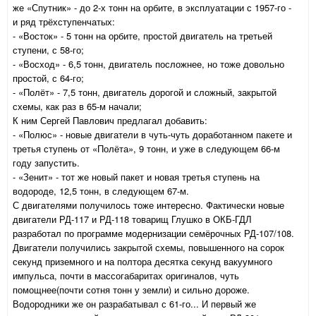
же «Спутник» - до 2-х тонн на орбите, в эксплуатации с 1957-го -
и ряд трёхступенчатых:
- «Восток» - 5 тонн на орбите, простой двигатель на третьей
ступени, с 58-го;
- «Восход» - 6,5 тонн, двигатель посложнее, но тоже довольно
простой, с 64-го;
- «Полёт» - 7,5 тонн, двигатель дорогой и сложный, закрытой
схемы, как раз в 65-м начали;
К ним Сергей Павлович предлагал добавить:
- «Полюс» - новые двигатели в чуть-чуть доработанном пакете и
третья ступень от «Полёта», 9 тонн, и уже в следующем 66-м
году запустить.
- «Зенит» - тот же новый пакет и новая третья ступень на
водороде, 12,5 тонн, в следующем 67-м.
С двигателями получилось тоже интересно. Фактически новые
двигатели РД-117 и РД-118 товарищ Глушко в ОКБ-ГДЛ
разработал по программе модернизации семёрочных РД-107/108.
Двигатели получились закрытой схемы, повышенного на сорок
секунд приземного и на полтора десятка секунд вакуумного
импульса, почти в массогабаритах оригиналов, чуть
помощнее(почти сотня тонн у земли) и сильно дороже.
Водородники же он разрабатывал с 61-го... И первый же