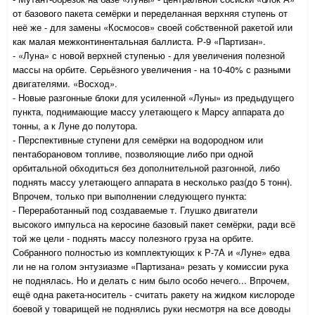
от базового пакета семёрки и переделанная верхняя ступень от
неё же - для замены «Космосов» своей собственной ракетой или
как малая межконтинентальная баллиста. Р-9 «Партизан».
- «Луна» с новой верхней ступенью - для увеличения полезной
массы на орбите. Серьёзного увеличения - на 10-40% с разными
двигателями. «Восход».
- Новые разгонные блоки для усиленной «Луны» из предыдущего
пункта, поднимающие массу улетающего к Марсу аппарата до
тонны, а к Луне до полутора.
- Перспективные ступени для семёрки на водородном или
пентаборановом топливе, позволяющие либо при одной
орбитальной обходиться без дополнительной разгонной, либо
поднять массу улетающего аппарата в несколько раз(до 5 тонн).
Впрочем, только при выполнении следующего пункта:
- Переработанный под создаваемые т. Глушко двигатели
высокого импульса на керосине базовый пакет семёрки, ради всё
той же цели - поднять массу полезного груза на орбите.
Собранного полностью из комплектующих к Р-7А и «Луне» едва
ли не на голом энтузиазме «Партизана» резать у комиссии рука
не поднялась. Но и делать с ним было особо нечего... Впрочем,
ещё одна ракета-носитель - считать ракету на жидком кислороде
боевой у товарищей не поднялись руки несмотря на все доводы