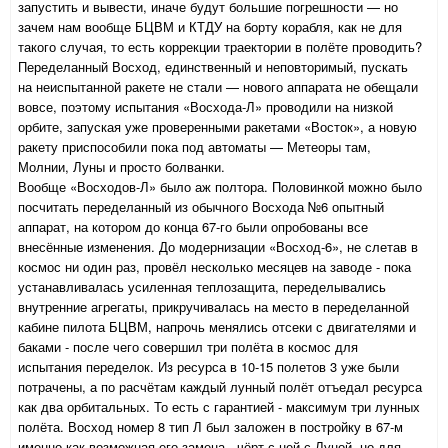
запустить и вывести, иначе будут большие погрешности — но
зачем нам вообще БЦВМ и КТДУ на борту корабля, как не для
такого случая, то есть коррекции траектории в полёте проводить?
Переделанный Восход, единственный и неповторимый, пускать
на неиспытанной ракете не стали — нового аппарата не обещали
вовсе, поэтому испытания «Восхода-Л» проводили на низкой
орбите, запуская уже проверенными ракетами «Восток», а новую
ракету приспособили пока под автоматы — Метеоры там,
Молнии, Луны и просто болванки.
Вообще «Восходов-Л» было аж полтора. Половинкой можно было
посчитать переделанный из обычного Восхода №6 опытный
аппарат, на котором до конца 67-го были опробованы все
внесённые изменения. До модернизации «Восход-6», не слетав в
космос ни один раз, провёл несколько месяцев на заводе - пока
устанавливалась усиленная теплозащита, переделывались
внутренние агрегаты, прикручивалась на место в переделанной
кабине пилота БЦВМ, напрочь менялись отсеки с двигателями и
баками - после чего совершил три полёта в космос для
испытания переделок. Из ресурса в 10-15 полетов 3 уже были
потрачены, а по расчётам каждый лунный полёт отъедал ресурса
как два орбитальных. То есть с гарантией - максимум три лунных
полёта. Восход номер 8 тип Л был заложен в постройку в 67-м
именно как возможная его замена - чёрт с ней с Луной, но для