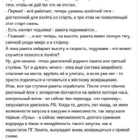
тяги, чтобы не дай бог кто не отстал.
- Первая! - всё работает, теперь уровень взлётной тяги -
достаточной для взлёта со старта, и при этом не позволяющий
этот старт сжечь.
- Есть контакт подъёма! - ракета поднимается...
- Главная! - ...и вот теперь, на высоте, ракета имеет полную тягу,
свечкой уходя вверх и в сторону.
А пока ракета набирает высоту и скорость, подумаем - что может
случится плохого в полёте?
Ну, для начала - отказ двигателей родного пакета или третьей
ступени. Тут и думать нечего - пока ещё система аварийного
спасения на месте, врубать её и улетать, а если уже нет - то
просто отделяться и готовиться к жёсткому возвращению.
Итак, все три ступени ракеты отработали. После этого обычно
разгонный блок с аппаратом болтаются на орбите полтора часа,
контрольный виток - но сейчас без перехода, «по горячему»,
запускается двигатель РБ. Когда-то, десять лет назад, не имея
возможности запуска в вакууме и невесомости, так запускали
первые «Луны» - а сейчас невозможность долгого хранения
водорода в баках и ненадёжность такого запуска, как и
недостаток ПГ Зенита, вынуждает вновь возвращаться к прямой
схеме.