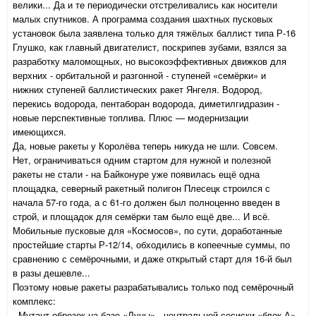
велики... Да и те периодически отстреливались как носители
малых спутников. А программа создания шахтных пусковых
установок была заявлена только для тяжёлых баллист типа Р-16
Глушко, как главный двигателист, поскрипев зубами, взялся за
разработку маломощных, но высокоэффективных движков для
верхних - орбитальной и разгонной - ступеней «семёрки» и
нижних ступеней баллистических ракет Янгеля. Водород,
перекись водорода, пентаборан водорода, диметилгидразин -
новые перспективные топлива. Плюс — модернизации
имеющихся.
Да, новые ракеты у Королёва теперь никуда не шли. Совсем.
Нет, ограничиваться одним стартом для нужной и полезной
ракеты не стали - на Байконуре уже появилась ещё одна
площадка, северный ракетный полигон Плесецк строился с
начала 57-го года, а с 61-го должен был полноценно введен в
строй, и площадок для семёрки там было ещё две... И всё.
Мобильные пусковые для «Космосов», по сути, доработанные
простейшие старты Р-12/14, обходились в копеечные суммы, по
сравнению с семёрочными, и даже открытый старт для 16-й был
в разы дешевле...
Поэтому новые ракеты разрабатывались только под семёрочный
комплекс:
- Мутант-обрезок на базе «Луны» - центральной сосиски «блок А»