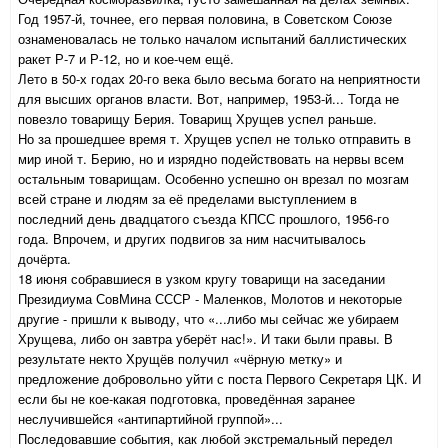
Год 1957-й, точнее, его первая половина, в Советском Союзе
ознаменовалась не только началом испытаний баллистических
ракет Р-7 и Р-12, но и кое-чем ещё.
Лето в 50-х годах 20-го века было весьма богато на неприятности
для высших органов власти. Вот, например, 1953-й... Тогда не
повезло товарищу Берия. Товарищ Хрущев успел раньше.
Но за прошедшее время т. Хрущев успел не только отправить в
мир иной т. Берию, но и изрядно подействовать на нервы всем
остальным товарищам. Особенно успешно он врезал по мозгам
всей стране и людям за её пределами выступлением в
последний день двадцатого съезда КПСС прошлого, 1956-го
года. Впрочем, и других подвигов за ним насчитывалось
дочёрта.
18 июня собравшиеся в узком кругу товарищи на заседании
Президиума СовМина СССР - Маленков, Молотов и некоторые
другие - пришли к выводу, что «...либо мы сейчас же убираем
Хрущева, либо он завтра уберёт нас!». И таки были правы. В
результате некто Хрущёв получил «чёрную метку» и
предложение добровольно уйти с поста Первого Секретаря ЦК. И
если бы не кое-какая подготовка, проведённая заранее
неслучившейся «антипартийной группой»...
Последовавшие события, как любой экстремальный передел