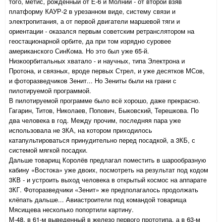
того, метис, рождённый от Е-6 и Молнии - от второй взяв
платформу КАУР-2 в урезанном виде, систему связи и
электропитания, а от первой двигатели маршевой тяги и
ориентации - оказался первым советским ретранслятором на
геостационарной орбите, да при том изрядно суровее
американского СинКома. Но это был уже 65-й.
Низкоорбитальных хватало - и научных, типа Электрона и
Протона, и связных, вроде первых Стрел, и уже десятков МСов,
и фоторазведчиков Зенит... Но Зениты были на грани с
пилотируемой программой.
В пилотируемой программе было всё хорошо, даже прекрасно.
Гагарин, Титов, Николаев, Попович, Быковский, Терешкова. По
два человека в год. Между прочим, последняя пара уже
использовала не 3КА, на котором приходилось
катапультироваться принудительно перед посадкой, а 3КБ, с
системой мягкой посадки.
Дальше товарищ Королёв предлагал поместить в шарообразную
кабину «Востока» уже двоих, посмотреть на результат под кодом
3КВ - и устроить выход человека в открытый космос на аппарате
3КГ. Фоторазведчики «Зенит» же предполагалось продолжать
клёпать дальше... Авиастроители под командой товарища
Мясищева несколько попортили картину.
М-48, в 61-м выведенный в железо первого прототипа, а в 63-м