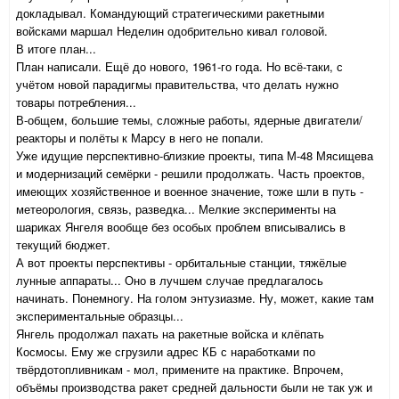
докладывал. Командующий стратегическими ракетными
войсками маршал Неделин одобрительно кивал головой.
В итоге план...
План написали. Ещё до нового, 1961-го года. Но всё-таки, с
учётом новой парадигмы правительства, что делать нужно
товары потребления...
В-общем, большие темы, сложные работы, ядерные двигатели/
реакторы и полёты к Марсу в него не попали.
Уже идущие перспективно-близкие проекты, типа М-48 Мясищева
и модернизаций семёрки - решили продолжать. Часть проектов,
имеющих хозяйственное и военное значение, тоже шли в путь -
метеорология, связь, разведка... Мелкие эксперименты на
шариках Янгеля вообще без особых проблем вписывались в
текущий бюджет.
А вот проекты перспективы - орбитальные станции, тяжёлые
лунные аппараты... Оно в лучшем случае предлагалось
начинать. Понемногу. На голом энтузиазме. Ну, может, какие там
экспериментальные образцы...
Янгель продолжал пахать на ракетные войска и клёпать
Космосы. Ему же сгрузили адрес КБ с наработками по
твёрдотопливникам - мол, примените на практике. Впрочем,
объёмы производства ракет средней дальности были не так уж и