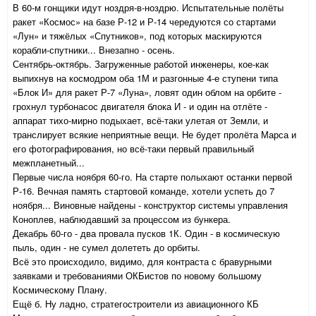
В 60-м гонщики идут ноздря-в-ноздрю. Испытательные полёты
ракет «Космос» на базе Р-12 и Р-14 чередуются со стартами
«Лун» и тяжёлых «Спутников», под которых маскируются
корабли-спутники... Внезапно - осень.
Сентябрь-октябрь. Загруженные работой инженеры, кое-как
выпихнув на космодром оба 1М и разгонные 4-е ступени типа
«Блок И» для ракет Р-7 «Луна», ловят один облом на орбите -
грохнул турбонасос двигателя блока И - и один на отлёте -
аппарат тихо-мирно подыхает, всё-таки улетая от Земли, и
транслирует всякие неприятные вещи. Не будет пролёта Марса и
его фотографирования, но всё-таки первый правильный
межпланетный...
Первые числа ноября 60-го. На старте полыхают останки первой
Р-16. Вечная память стартовой команде, хотели успеть до 7
ноября... Виновные найдены - конструктор системы управления
Коноплев, наблюдавший за процессом из бункера.
Декабрь 60-го - два провала пусков 1К. Один - в космическую
пыль, один - не сумел долететь до орбиты.
Всё это происходило, видимо, для контраста с бравурными
заявками и требованиями ОКБистов по новому большому
Космическому Плану.
Ещё б. Ну ладно, стратегостроители из авиационного КБ