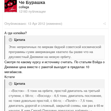
Че Бурашка
collega
12183 публикации
Опубликовано:
13 Apr 2012
(изменено)
А где копейки?
Цитата
Этих неприличных по меркам бедной советской космической
программы сумм американцам хватило бы разве что на
двухместный Джемини на низкую орбиту.
Смотря по какому курсу и источнику считать. По статьям Вэйда о
Джемини цена вместе с ракетой выходит в пределах 10
мегабаксов.
Кстати
Цитата
- «Восток» - 5 тонн на орбите, простой двигатель на третьей
ступени, с 58-го; - «Восход» - 6,5 тонн, двигатель посложнее,
но тоже довольно простой, с 64-го; - «Полёт» - 7,5 тонн,
двигатель дорогой и сложный, закрытой схемы, как раз в 65-м
начали; К ним Сергей Павлович предлагал добавить: -