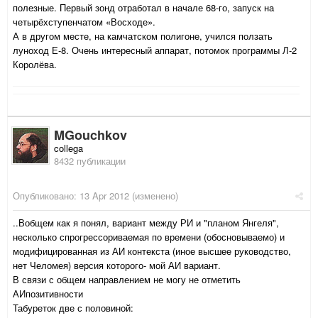
полезные. Первый зонд отработал в начале 68-го, запуск на
четырёхступенчатом «Восходе».
А в другом месте, на камчатском полигоне, учился ползать
луноход Е-8. Очень интересный аппарат, потомок программы Л-2
Королёва.
MGouchkov
collega
8432 публикации
Опубликовано:
13 Apr 2012
(изменено)
..Вобщем как я понял, вариант между РИ и "планом Янгеля",
несколько спрогрессориваемая по времени (обосновываемо) и
модифицированная из АИ контекста (иное высшее руководство,
нет Челомея) версия которого- мой АИ вариант.
В связи с общем направлением не могу не отметить
АИпозитивности
Табуреток две с половиной: