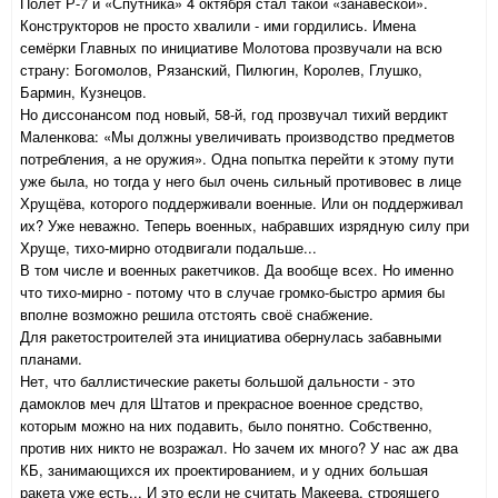
Полёт Р-7 и «Спутника» 4 октября стал такой «занавеской».
Конструкторов не просто хвалили - ими гордились. Имена
семёрки Главных по инициативе Молотова прозвучали на всю
страну: Богомолов, Рязанский, Пилюгин, Королев, Глушко,
Бармин, Кузнецов.
Но диссонансом под новый, 58-й, год прозвучал тихий вердикт
Маленкова: «Мы должны увеличивать производство предметов
потребления, а не оружия». Одна попытка перейти к этому пути
уже была, но тогда у него был очень сильный противовес в лице
Хрущёва, которого поддерживали военные. Или он поддерживал
их? Уже неважно. Теперь военных, набравших изрядную силу при
Хруще, тихо-мирно отодвигали подальше...
В том числе и военных ракетчиков. Да вообще всех. Но именно
что тихо-мирно - потому что в случае громко-быстро армия бы
вполне возможно решила отстоять своё снабжение.
Для ракетостроителей эта инициатива обернулась забавными
планами.
Нет, что баллистические ракеты большой дальности - это
дамоклов меч для Штатов и прекрасное военное средство,
которым можно на них подавить, было понятно. Собственно,
против них никто не возражал. Но зачем их много? У нас аж два
КБ, занимающихся их проектированием, и у одних большая
ракета уже есть... И это если не считать Макеева, строящего