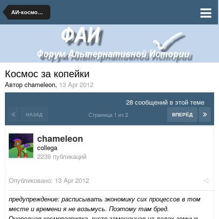
АИ-космонавтика и ракетная техника
Космос за копейки
Автор chameleon
,
13 Apr 2012
28 сообщений в этой теме
Страница 1 из 2
НАЗАД
ВПЕРЁД
chameleon
collega
2239 публикаций
Опубликовано:
13 Apr 2012
предупреждение: расписывать экономику сих процессов в том
месте и времени я не возьмусь. Поэтому там бред.
Очередная косморазвилка, густо замешанная на делах земных.