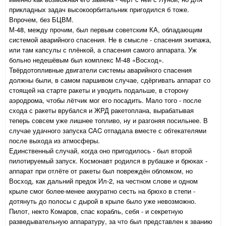
прикладных задач высокоорбитальник пригодился б тоже.
Впрочем, без БЦВМ.
М-48, между прочим, был первым советским КА, обладающим
системой аварийного спасения. Не в смысле - спасения экипажа,
или там капсулы с плёнкой, а спасения самого аппарата. Уж
больно недешёвым был комплекс М-48 «Восход».
Твёрдотопливные двигатели системы аварийного спасения
должны были, в самом паршивом случае, сдёргивать аппарат со
стоящей на старте ракеты и уводить подальше, в сторону
аэродрома, чтобы лётчик мог его посадить. Мало того - после
схода с ракеты врубался и ЖРД ракетоплана, вырабатывая
теперь совсем уже лишнее топливо, ну и разгоняя посильнее. В
случае удачного запуска CАC отпадала вместе с обтекателями
после выхода из атмосферы.
Единственный случай, когда оно пригодилось - был второй
пилотируемый запуск. Космонавт родился в рубашке и брюках -
аппарат при отлёте от ракеты был повреждён обломком, но
Восход, как дальний предок Ил-2, на честном слове и одном
крыле смог более-менее аккуратно сесть на брюхо в степи -
дотянуть до полосы с дырой в крыле было уже невозможно.
Пилот, некто Комаров, спас корабль, себя - и секретную
разведывательную аппаратуру, за что был представлен к званию