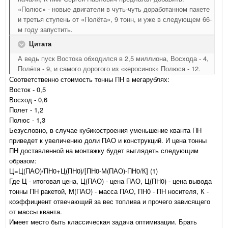
«Полюс» - новые двигатели в чуть-чуть доработанном пакете
и третья ступень от «Полёта», 9 тонн, и уже в следующем 66-
м году запустить.
Цитата
А ведь пуск Востока обходился в 2,5 миллиона, Восхода - 4,
Полёта - 9, и самого дорогого из «керосинок» Полюса - 12.
Соответственно стоимость тонны ПН в мегарублях:
Восток - 0,5
Восход - 0,6
Полет - 1,2
Полюс - 1,3
Безусловно, в случае кубикостроения уменьшение кванта ПН
приведет к увеличению доли ПАО и конструкций. И цена тонны
ПН доставленной на монтажку будет выглядеть следующим
образом:
Ц=Ц(ПАО)/ПН0+Ц(ПН0)/[ПН0-М(ПАО)-ПН0/К] (1)
Где Ц - итоговая цена, Ц(ПАО) - цена ПАО, Ц(ПН0) - цена вывода
тонны ПН ракетой, М(ПАО) - масса ПАО, ПН0 - ПН носителя, К -
коэффициент отвечающий за вес топлива и прочего зависящего
от массы кванта.
Имеет место быть классическая задача оптимизации. Брать