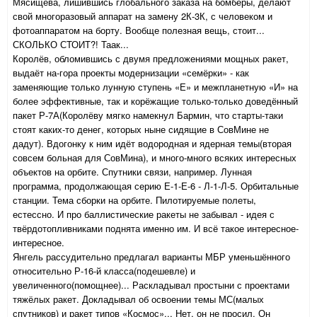
Мясищева, лишившись глобального заказа на бомберы, делают
свой многоразовый аппарат на замену 2К-3К, с человеком и
фотоаппаратом на борту. Вообще полезная вещь, стоит...
СКОЛЬКО СТОИТ?! Таак...
Королёв, обломившись с двумя предложениями мощных ракет,
выдаёт на-гора проекты модернизации «семёрки» - как
заменяющие только лунную ступень «Е» и межпланетную «И» на
более эффективные, так и корёжащие только-только доведённый
пакет Р-7А(Королёву мягко намекнул Бармин, что старты-таки
стоят каких-то денег, которых ныне сидящие в СовМине не
дадут). Вдогонку к ним идёт водородная и ядерная темы(вторая
совсем больная для СовМина), и много-много всяких интересных
объектов на орбите. Спутники связи, например. Лунная
программа, продолжающая серию Е-1-Е-6 - Л-1-Л-5. Орбитальные
станции. Тема сборки на орбите. Пилотируемые полеты,
естессно. И про баллистические ракеты не забывал - идея с
твёрдотопливниками поднята именно им. И всё такое интересное-
интересное.
Янгель рассудительно предлагал варианты МБР уменьшённого
относительно Р-16-й класса(подешевле) и
увеличенного(помощнее)... Раскладывал простыни с проектами
тяжёлых ракет. Докладывал об освоении темы МС(малых
спутников) и ракет типов «Космос»... Нет, он не просил. Он