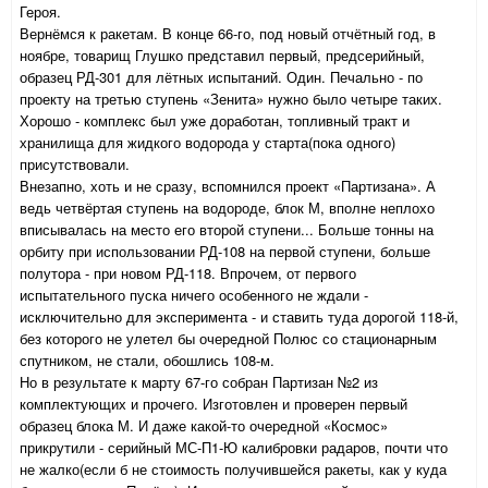
Героя.
Вернёмся к ракетам. В конце 66-го, под новый отчётный год, в
ноябре, товарищ Глушко представил первый, предсерийный,
образец РД-301 для лётных испытаний. Один. Печально - по
проекту на третью ступень «Зенита» нужно было четыре таких.
Хорошо - комплекс был уже доработан, топливный тракт и
хранилища для жидкого водорода у старта(пока одного)
присутствовали.
Внезапно, хоть и не сразу, вспомнился проект «Партизана». А
ведь четвёртая ступень на водороде, блок М, вполне неплохо
вписывалась на место его второй ступени... Больше тонны на
орбиту при использовании РД-108 на первой ступени, больше
полутора - при новом РД-118. Впрочем, от первого
испытательного пуска ничего особенного не ждали -
исключительно для эксперимента - и ставить туда дорогой 118-й,
без которого не улетел бы очередной Полюс со стационарным
спутником, не стали, обошлись 108-м.
Но в результате к марту 67-го собран Партизан №2 из
комплектующих и прочего. Изготовлен и проверен первый
образец блока М. И даже какой-то очередной «Космос»
прикрутили - серийный МС-П1-Ю калибровки радаров, почти что
не жалко(если б не стоимость получившейся ракеты, как у куда