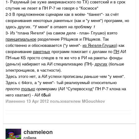
1- Разумный (не хуже американского по ТХ) советский и в срок
спутник не лезет в ПН Р-7 не говоря о "Космосе"
2-3 В предложенном сценарии как в моём- "банкет"- за счёт
сворачивания некоторых
ракетных
(как и "у меня") программ, но
здесь других. "У меня" в
ответ на проблему 1
3- Из "плана Янгеля" (на самом деле - план- Глушко) взято
принципиальное
разделение РНщиков и ПНщиков. Так
собственно и обосновавается ("у меня"-
из Янгеля-Глушко)
как
сворачивание
ракетных
программ помогает с делами по
ПН
АИ
ПН-ные КБ просто спецов в те же что в РИ на ракеты- фонды
(деньги) набирают на АИ специализацию (ПН)-
других
(больше
электронщиков, в частности).
Здесь этого нет, а АИ успехи прописаны
раньше
чем "у меня".
Здесь с 64ого, а "у меня"- 1ый реализуемый относительно
прocто
только
оргмерами
(АИ "Супервосход" ПН Р-7 клона на
него хватает) - АИ 6
5
ый
Изменено
13 Apr 2012
пользователем MGouchkov
chameleon
collega