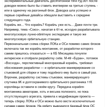
экспериментальный двигатель десятитонной тяги РД-301 после
доводки можно было бы ставить вчетвером на третью ступень -
или в одиночку на разгонный блок. Доводка шла успешно и
первые серийные девайсы обещали выставить к середине
следующего года.
Корабль же... Что корабль? Корабль уже есть... Даже почти три.
Например, тема «Союз», начатая в 61-м, исходно разрабатывала
многопусковую лунно-облётную экспедицию и такую же
многопусковую орбитальную станцию.
Первоначальная схема сборки ЛОКа и ОСи помимо самих блоков
включала так же корабль-монтажник, от разработки которого
самим пришлось отказаться — в КБ Мясищева почуяли
интересное и отобрали разработку себе. М-49 «Буран», потомок
«Восхода», перспективный многоразовый корабль, требовал
обоснования разработки — и орбитальное маневрирование со
стыковкой для сборки и тому подобного ему было в самый раз.
Впрочем, разработку системы стыковки, маневрирующего
спутника 9К и долгохранимого орбитального разгонника 11К
королёвцы оставили в своём кругу. Передача корабля-
монтажника авиаторам, хоть и весьма полезного, но пока
отсутствующего агрегата, привела к модификации проекта —
теперь сборку ЛОКа и ОСи можно было вести исключительно
силами самих блоков. На орбиту выводился базовый блок ОС