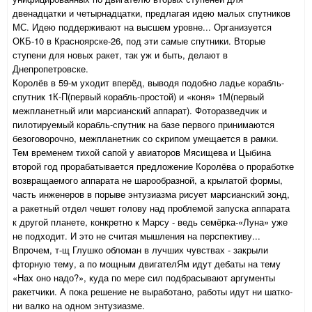
двенадцатки и четырнадцатки, предлагая идею малых спутников
МС. Идею поддерживают на высшем уровне... Организуется
ОКБ-10 в Красноярске-26, под эти самые спутники. Вторые
ступени для новых ракет, так уж и быть, делают в
Днепропетровске.
Королёв в 59-м уходит вперёд, выводя подобно ладье корабль-
спутник 1К-П(первый корабль-простой) и «коня» 1М(первый
межпланетный или марсианский аппарат). Фоторазведчик и
пилотируемый корабль-спутник на базе первого принимаются
безоговорочно, межпланетник со скрипом умещается в рамки.
Тем временем тихой сапой у авиаторов Мясищева и Цыбина
второй год прорабатывается предложение Королёва о проработке
возвращаемого аппарата не шарообразной, а крылатой формы,
часть инженеров в порыве энтузиазма рисует марсианский зонд,
а ракетный отдел чешет голову над проблемой запуска аппарата
к другой планете, конкретно к Марсу - ведь семёрка-«Луна» уже
не подходит. И это не считая мышления на перспективу...
Впрочем, т-щ Глушко обломан в лучших чувствах - закрыли
фторную тему, а по мощным двигателЯм идут дебаты на тему
«Нах оно надо?», куда по мере сил подбрасывают аргументы
ракетчики. А пока решение не выработано, работы идут ни шатко-
ни валко на одном энтузиазме.