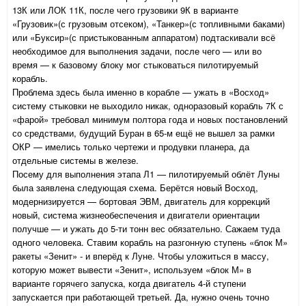
13К или ЛОК 11К, после чего грузовики 9К в варианте
«Грузовик»(с грузовым отсеком), «Танкер»(с топливными баками)
или «Буксир»(с пристыкованным аппаратом) подтаскивали всё
необходимое для выполнения задачи, после чего — или во
время — к базовому блоку мог стыковаться пилотируемый
корабль.
Проблема здесь была именно в корабле — ужать в «Восход»
систему стыковки не выходило никак, одноразовый корабль 7К с
«фарой» требовал минимум полтора года и новых постановлений
со средствами, будущий Буран в 65-м ещё не вышел за рамки
ОКР — имелись только чертежи и продувки планера, да
отдельные системы в железе.
Посему для выполнения этапа Л1 — пилотируемый облёт Луны
была заявлена следующая схема. Берётся новый Восход,
модернизируется — бортовая ЭВМ, двигатель для коррекций
новый, система жизнеобеспечения и двигатели ориентации
получше — и ужать до 5-ти тонн вес обязательно. Сажаем туда
одного человека. Ставим корабль на разгонную ступень «блок М»
ракеты «Зенит» - и вперёд к Луне. Чтобы уложиться в массу,
которую может вывести «Зенит», используем «блок М» в
варианте горячего запуска, когда двигатель 4-й ступени
запускается при работающей третьей. Да, нужно очень точно