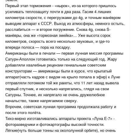
Первый этап торможения - «нырок», из-за которого пришлось
усиливать теплозащиту почти в два раза. Гасим 4 лишних
километра скорости, с перегрузками до 4g, и точным манёвром
выводим аппарат к СССР. Выход из атмосферы, немного остыть,
расслабиться — и второе погружение. Снова 4g, снова S-
манёвры, она же «тормозная змейка»... Уже высота сорок
километров, скорость всего несколько звуковых, и где-то
впереди полоса — пора на посадку.
Американцы были в печали — первая лунная миссия программы
Сатурн-Аполлон готовилась только на следующий год. Жару
добавляли хвалебные рецензии гениальным советским
конструкторам — американцы были в курсе, что крылатый
аппарат(часть кадров с видом на крыло попала в эфир) к Луне
отправляли потомком той же ракеты, что 11 лет назад вывела
первый спутник, и несколько напрягались, глядя на свои
Сатурны. Точнее, их напрягало не очень дружелюбное
начальство, также напрягаемое сверху.
Впрочем, советская лунная программа продолжала работу и
после этого полёта.
Тихо-мирно изготавливались аппараты проекта «Луна Е-7» -
фоторазведчики и фотокартографы высокой точности.
Лёгкие(чуть больше тонны на окололунной орбите), но очень