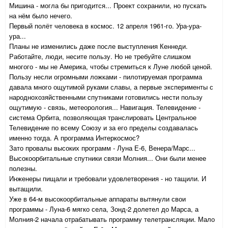
Мишина - могла бы пригодится... Проект сохранили, но пускать
на нём было нечего.
Первый полёт человека в космос. 12 апреля 1961-го. Ура-ура-
ура...
Планы не изменились даже после выступления Кеннеди.
Работайте, люди, несите пользу. Но не требуйте слишком
многого - мы не Америка, чтобы стремиться к Луне любой ценой.
Пользу несли огромными ложками - пилотируемая программа
давала много ощутимой руками славы, а первые эксперименты с
народнохозяйственными спутниками готовились нести пользу
ощутимую - связь, метеорология... Навигация. Телевидение -
система Орбита, позволяющая транслировать Центральное
Телевидение по всему Союзу и за его пределы создавалась
именно тогда. А программа Интеркосмос?
Зато провалы высоких программ - Луна Е-6, Венера/Марс...
Высокоорбитальные спутники связи Молния... Они были менее
полезны.
Инженеры пищали и требовали удовлетворения - но тащили. И
вытащили.
Уже в 64-м высокоорбитальные аппараты вытянули свои
программы - Луна-6 мягко села, Зонд-2 долетел до Марса, а
Молния-2 начала отрабатывать программу телетрансляции. Мало