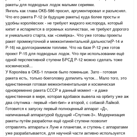
ракеты для подводных лодок малыми сериями.
Янгель как глава ОКБ-586 просил, аргументировал и разъяснял.
Что его ракета Р-12 (и будущие ракеты) куда более просты и
удобны королёвских - не требуют жидкого кислорода, который
кипит и испаряется в огромных количествах, не требуют дорогого
и уникального старта, как «семёрка». Что уже готовы проекты
ракет промежуточной и межконтинентальной дальности(Р-14 и
Р-16) на долгохранимом топливе. Что на базе Р-12 уже готов
проект Р-15 для подводных лодок. Что при использовании ещё
одной перспективной ступени БРСД Р-12 можно сделать тоже
космической...
У Королёва в ОКБ-1 планов было поменьше. Зато - готовая
ракета есть, только боеголовку допилить чуток... Мало того, это
единственная готовая межконтинентальная и космическая
одновременно ракета СССР в данный момент - и даже
единственная в мире, которая вдобавок вывела на орбиту уже аж
два спутника - первый «бип-бип» и второй, с собакой Лайкой.
Готовится к запуску первый полноценный аппарат «Д»,
напичканный аппаратурой будущий «Спутник-3». Модернизация
ракеты путём разработки ещё одной ступени позволит
отправлять аппараты к Луне и планетам, и ступень с аппаратами
уже разрабатывается, для научной части активно используется