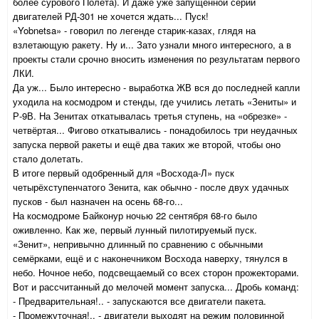
более сурового Полёта). И даже уже запущенной серии
двигателей РД-301 не хочется ждать... Пуск!
«Yobnetsa» - говорил по легенде старик-казах, глядя на
взлетающую ракету. Ну и... Зато узнали много интересного, а в
проекты стали срочно вносить изменения по результатам первого
ЛКИ.
Да уж... Было интересно - выработка ЖВ вся до последней капли
уходила на космодром и стенды, где учились летать «Зениты» и
Р-9В. На Зенитах откатывалась третья ступень, на «обрезке» -
четвёртая... Фигово откатывались - понадобилось три неудачных
запуска первой ракеты и ещё два таких же второй, чтобы оно
стало долетать.
В итоге первый одобренный для «Восхода-Л» пуск
четырёхступенчатого Зенита, как обычно - после двух удачных
пусков - был назначен на осень 68-го...
На космодроме Байконур ночью 22 сентября 68-го было
оживленно. Как же, первый лунный пилотируемый пуск.
«Зенит», непривычно длинный по сравнению с обычными
семёрками, ещё и с наконечником Восхода наверху, тянулся в
небо. Ночное небо, подсвещаемый со всех сторон прожекторами.
Вот и рассчитанный до мелочей момент запуска... Дробь команд:
- Предварительная!.. - запускаются все двигатели пакета.
- Промежуточная!.. - двигатели выходят на режим половинной