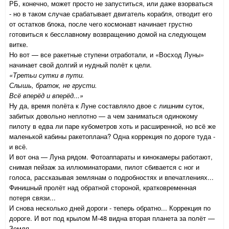
РБ, конечно, может просто не запуститься, или даже взорваться
- но в таком случае срабатывает двигатель корабля, отводит его
от остатков блока, после чего космонавт начинает грустно
готовиться к бесславному возвращению домой на следующем
витке.
Но вот — все ракетные ступени отработали, и «Восход Луны»
начинает свой долгий и нудный полёт к цели.
«Третьи сутки в пути.
Слышь, браток, не грусти.
Всё вперёд и вперёд...»
Ну да, время полёта к Луне составляло двое с лишним суток,
забитых довольно неплотно — а чем заниматься одинокому
пилоту в едва ли паре кубометров хоть и расширенной, но всё же
маленькой кабины ракетоплана? Одна коррекция по дороге туда -
и всё.
И вот она — Луна рядом. Фотоаппараты и кинокамеры работают,
снимая пейзаж за иллюминаторами, пилот сбивается с ног и
голоса, рассказывая землянам о подробностях и впечатлениях...
Финишный пролёт над обратной стороной, кратковременная
потеря связи...
И снова несколько дней дороги - теперь обратно... Коррекция по
дороге. И вот под крылом М-48 видна вторая планета за полёт —
Земля.