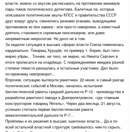
власти, можно со вкусом расписывать на протяжении минимум
пары томов политического детектива. Балетные па, которые
описывали политические акулы КПСС и правительства СССР
друг вокруг друга, сменялись резкими атаками, выводящими
противников из боя навеки - или просто наверняка, а известный
деятель становился скромным пенсионером, или даже
неприметным некрологом. Но дело не в том.
За неделю ситуация в высших сферах власти Союза поменялась
кардинально. Товарищ Хрущёв, по примеру т. Берии, был тихо-
мирно убран... Точнее, не тихо, не мирно, но Никита Сергеич в
итоге прописался на кладбище. С повреждениями имиджа разной
степени тяжести разошлись и остальные участники. Дел было
по-прежнему невпроворот...
Впрочем, ситуацию вытянули ракетчики. 22 июня, в самый разгар
политических событий в Москве, начались испытания
баллистической ракеты средней дальности Р-12 - производства и
разработки ракетного завода в Днепропетровске, «где главным
конструктором товарищ Янгель». Через два месяца, 21 августа,
успешно слетала первая баллистическая ракета
межконтинентальной дальности Р-7...
Проблемы и их решения в высших эшелонах власти... Да и по
всей остальной властной структуре требовалось чем-то скрыть.