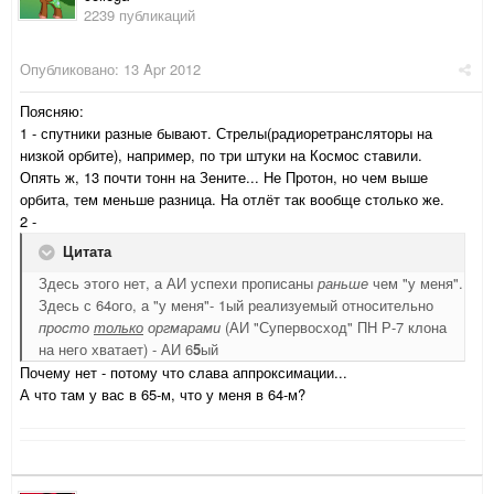
2239 публикаций
Опубликовано:
13 Apr 2012
Поясняю:
1 - спутники разные бывают. Стрелы(радиоретрансляторы на
низкой орбите), например, по три штуки на Космос ставили.
Опять ж, 13 почти тонн на Зените... Не Протон, но чем выше
орбита, тем меньше разница. На отлёт так вообще столько же.
2 -
Цитата
Здесь этого нет, а АИ успехи прописаны
раньше
чем "у меня".
Здесь с 64ого, а "у меня"- 1ый реализуемый относительно
прocто
только
оргмарами
(АИ "Супервосход" ПН Р-7 клона
на него хватает) - АИ 6
5
ый
Почему нет - потому что слава аппроксимации...
А что там у вас в 65-м, что у меня в 64-м?