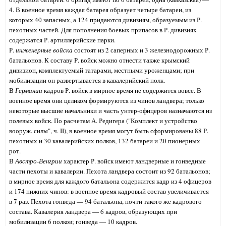
4. В военное время каждая батарея образует четыре батареи, из
которых 40 запасных, а 124 придаются дивизиям, образуемым из Р.
пехотных частей. Для пополнения боевых припасов в Р. дивизиях
содержатся Р. артиллерийские парки.
Р.
инженерные войска
состоят из 2 саперных и 3 железнодорожных Р.
батальонов. К составу Р. войск можно отнести также крымский
дивизион, комплектуемый татарами, местными уроженцами; при
мобилизации он развертывается в кавалерийский полк.
В
Германии
кадров Р. войск в мирное время не содержится вовсе. В
военное время они целиком формируются из чинов ландвера; только
некоторые высшие начальники и часть унтер-офицеров назначаются из
полевых войск. По расчетам А. Редигера ("Комплект и устройство
вооруж. силы", ч. II), в военное время могут быть сформированы 88 Р.
пехотных и 30 кавалерийских полков, 132 батареи и 20 пионерных
рот.
В
Австро-Венгрии
характер Р. войск имеют ландверные и гонведные
части пехоты и кавалерии. Пехота ландвера состоит из 92 батальонов;
в мирное время для каждого батальона содержится кадр из 4 офицеров
и 174 нижних чинов: в военное время кадровый состав увеличивается
в 7 раз. Пехота гонведа — 94 батальона, почти такого же кадрового
состава. Кавалерия ландвера — 6 кадров, образующих при
мобилизации 6 полков; гонведа — 10 кадров.