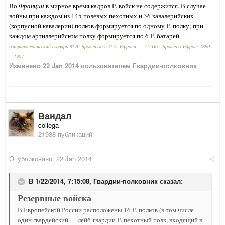
Во
Франции
в мирное время кадров Р. войск не содержится. В случае
войны при каждом из 145 полевых пехотных и 36 кавалерийских
(корпусной кавалерии) полков формируется по одному Р. полку; при
каждом артиллерийском полку формируется по 6 Р. батарей.
Энциклопедический словарь Ф.А. Брокгауза и И.А. Ефрона. — С.-Пб.: Брокгауз-Ефрон. 1890
—1907.
Изменено
22 Jan 2014
пользователем Гвардии-полковник
Вандал
collega
21938 публикаций
Опубликовано:
22 Jan 2014
В 1/22/2014, 7:15:08, Гвардии-полковник сказал:
Резервные войска
В Европейской России расположены 16 Р. полков (в том числе
один гвардейский — лейб-гвардии Р. пехотный полк, входящий в