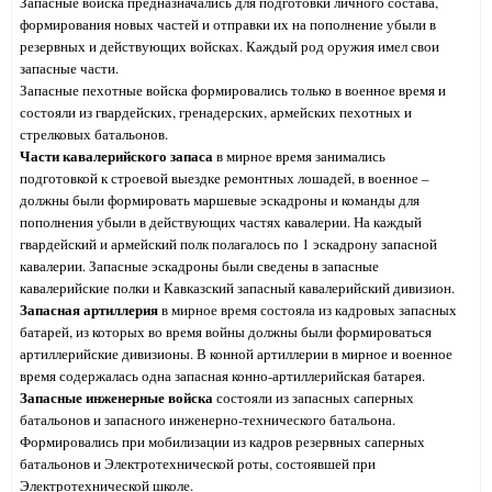
Запасные войска предназначались для подготовки личного состава,
формирования новых частей и отправки их на пополнение убыли в
резервных и действующих войсках. Каждый род оружия имел свои
запасные части.
Запасные пехотные войска формировались только в военное время и
состояли из гвардейских, гренадерских, армейских пехотных и
стрелковых батальонов.
Части кавалерийского запаса
в мирное время занимались
подготовкой к строевой выездке ремонтных лошадей, в военное –
должны были формировать маршевые эскадроны и команды для
пополнения убыли в действующих частях кавалерии. На каждый
гвардейский и армейский полк полагалось по 1 эскадрону запасной
кавалерии. Запасные эскадроны были сведены в запасные
кавалерийские полки и Кавказский запасный кавалерийский дивизион.
Запасная артиллерия
в мирное время состояла из кадровых запасных
батарей, из которых во время войны должны были формироваться
артиллерийские дивизионы. В конной артиллерии в мирное и военное
время содержалась одна запасная конно-артиллерийская батарея.
Запасные инженерные войска
состояли из запасных саперных
батальонов и запасного инженерно-технического батальона.
Формировались при мобилизации из кадров резервных саперных
батальонов и Электротехнической роты, состоявшей при
Электротехнической школе.