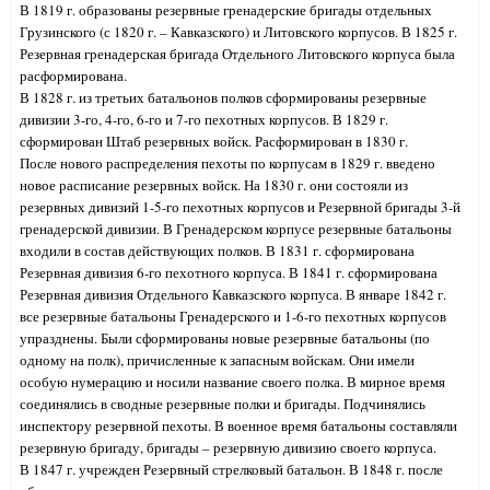
В 1819 г. образованы резервные гренадерские бригады отдельных
Грузинского (с 1820 г. – Кавказского) и Литовского корпусов. В 1825 г.
Резервная гренадерская бригада Отдельного Литовского корпуса была
расформирована.
В 1828 г. из третьих батальонов полков сформированы резервные
дивизии 3-го, 4-го, 6-го и 7-го пехотных корпусов. В 1829 г.
сформирован Штаб резервных войск. Расформирован в 1830 г.
После нового распределения пехоты по корпусам в 1829 г. введено
новое расписание резервных войск. На 1830 г. они состояли из
резервных дивизий 1-5-го пехотных корпусов и Резервной бригады 3-й
гренадерской дивизии. В Гренадерском корпусе резервные батальоны
входили в состав действующих полков. В 1831 г. сформирована
Резервная дивизия 6-го пехотного корпуса. В 1841 г. сформирована
Резервная дивизия Отдельного Кавказского корпуса. В январе 1842 г.
все резервные батальоны Гренадерского и 1-6-го пехотных корпусов
упразднены. Были сформированы новые резервные батальоны (по
одному на полк), причисленные к запасным войскам. Они имели
особую нумерацию и носили название своего полка. В мирное время
соединялись в сводные резервные полки и бригады. Подчинялись
инспектору резервной пехоты. В военное время батальоны составляли
резервную бригаду, бригады – резервную дивизию своего корпуса.
В 1847 г. учрежден Резервный стрелковый батальон. В 1848 г. после