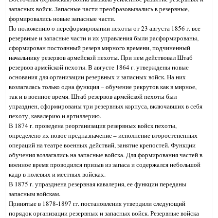
запасных войск. Запасные части преобразовывались в резервные,
формировались новые запасные части.
По положению о переформировании пехоты от 23 августа 1856 г. все
резервные и запасные части и их управления были расформированы,
сформирован постоянный резерв мирного времени, подчиненный
начальнику резервов армейской пехоты. При нем действовал Штаб
резервов армейской пехоты. В августе 1864 г. утверждены новые
основания для организации резервных и запасных войск. На них
возлагалась только одна функция – обучение рекрутов как в мирное,
так и в военное время. Штаб резервов армейской пехоты был
упразднен, сформированы три резервных корпуса, включавших в себя
пехоту, кавалерию и артиллерию.
В 1874 г. проведена реорганизация резервных войск пехоты,
определено их новое предназначение – исполнение второстепенных
операций на театре военных действий, занятие крепостей. Функции
обучения возлагались на запасные войска. Для формирования частей в
военное время проводился призыв из запаса и содержался небольшой
кадр в полевых и местных войсках.
В 1875 г. упразднена резервная кавалерия, ее функции переданы
запасным войскам.
Принятые в 1878-1897 гг. постановления утвердили следующий
порядок организации резервных и запасных войск. Резервные войска