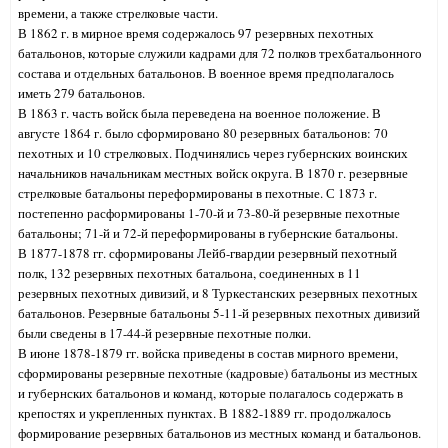
времени, а также стрелковые части.
В 1862 г. в мирное время содержалось 97 резервных пехотных
батальонов, которые служили кадрами для 72 полков трехбатальонного
состава и отдельных батальонов. В военное время предполагалось
иметь 279 батальонов.
В 1863 г. часть войск была переведена на военное положение. В
августе 1864 г. было сформировано 80 резервных батальонов: 70
пехотных и 10 стрелковых. Подчинялись через губернских воинских
начальников начальникам местных войск округа. В 1870 г. резервные
стрелковые батальоны переформированы в пехотные. С 1873 г.
постепенно расформированы 1-70-й и 73-80-й резервные пехотные
батальоны; 71-й и 72-й переформированы в губернские батальоны.
В 1877-1878 гг. сформированы Лейб-гвардии резервный пехотный
полк, 132 резервных пехотных батальона, соединенных в 11
резервных пехотных дивизий, и 8 Туркестанских резервных пехотных
батальонов. Резервные батальоны 5-11-й резервных пехотных дивизий
были сведены в 17-44-й резервные пехотные полки.
В июне 1878-1879 гг. войска приведены в состав мирного времени,
сформированы резервные пехотные (кадровые) батальоны из местных
и губернских батальонов и команд, которые полагалось содержать в
крепостях и укрепленных пунктах. В 1882-1889 гг. продолжалось
формирование резервных батальонов из местных команд и батальонов.