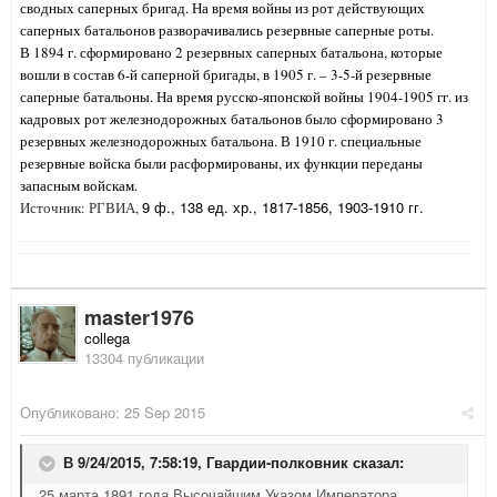
сводных саперных бригад. На время войны из рот действующих
саперных батальонов разворачивались резервные саперные роты.
В 1894 г. сформировано 2 резервных саперных батальона, которые
вошли в состав 6-й саперной бригады, в 1905 г. – 3-5-й резервные
саперные батальоны. На время русско-японской войны 1904-1905 гг. из
кадровых рот железнодорожных батальонов было сформировано 3
резервных железнодорожных батальона. В 1910 г. специальные
резервные войска были расформированы, их функции переданы
запасным войскам.
9 ф., 138 ед. хр., 1817-1856, 1903-1910 гг.
Источник: РГВИА,
master1976
collega
13304 публикации
Опубликовано:
25 Sep 2015
В 9/24/2015, 7:58:19,
Гвардии-полковник
сказал:
25 марта 1891 года Высочайшим Указом Императора