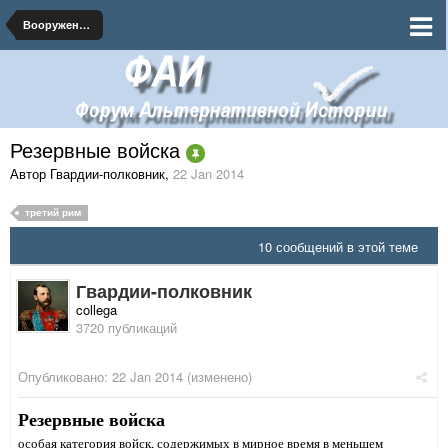
Вооруженные Силы Российской Империи
Резервные войска
Автор Гвардии-полковник
,
22 Jan 2014
третий рим
10 сообщений в этой теме
Гвардии-полковник
collega
3720 публикаций
Опубликовано:
22 Jan 2014
(изменено)
Резервные войска
особая категория войск, содержимых в мирное время в меньшем