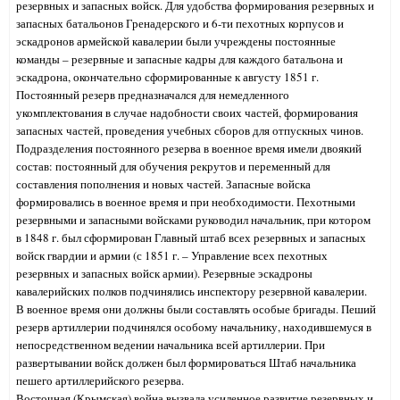
резервных и запасных войск. Для удобства формирования резервных и
запасных батальонов Гренадерского и 6-ти пехотных корпусов и
эскадронов армейской кавалерии были учреждены постоянные
команды – резервные и запасные кадры для каждого батальона и
эскадрона, окончательно сформированные к августу 1851 г.
Постоянный резерв предназначался для немедленного
укомплектования в случае надобности своих частей, формирования
запасных частей, проведения учебных сборов для отпускных чинов.
Подразделения постоянного резерва в военное время имели двоякий
состав: постоянный для обучения рекрутов и переменный для
составления пополнения и новых частей. Запасные войска
формировались в военное время и при необходимости. Пехотными
резервными и запасными войсками руко
водил начальник, при котором
в 1848 г. был сформирован Главный штаб всех резервных и запасных
войск гвардии и армии (с 1851 г. – Управление всех пехотных
резервных и запасных войск армии). Резервные эскадроны
кавалерийских полков подчинялись инспектору резервной кавалерии.
В военное время они должны были составлять особые бригады. Пеший
резерв артиллерии подчинялся особому начальнику, находившемуся в
непосредственном ведении начальника всей артиллерии. При
развертывании войск должен был формироваться Штаб начальника
пешего артиллерийского резерва.
Восточная (Крымская) война вызвала усиленное развитие резервных и