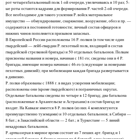
рот четырехбатальонный полк 1-ой очереди, увеличиваясь в 10 раз; 5-
ые роты остаются кадрами для формирования Р. частей 2-ой очереди.
Все необходимое для такого усиления Р. войск материальное
имущество — обмундирование, снаряжение, вооружение, обоз и пр. —
содержится в постоянной готовности; личный состав офицеров и
нижних чинов пополняется призывом запасных.
В Европейской России расположены 16 Р. полков (в том числе один
гвардейский — лейб-гвардии Р. пехотный полк, входящий в состав
гвардейской стрелковой бригады) и 50 отдельных батальонов. Полкам
присвоены названия и номера, начиная с 181-го; сведены они в 4 Р.
бригады, имеющие номера начиная с 46-го (следующие за номерами
пехотных дивизий); при мобилизации каждая бригада развертывается
в дивизию.
Р. полки образованы с 1888 г. в видах ускорения мобилизации;
расположены они (кроме гвардейского) в пограничных округах.
Отдельные батальоны сведены по четыре в 12 бригад; два батальона
(расположенные в Архангельске и Астрахани) в состав бригад не
входят. На Кавказе имеется 8 Р. полков (из них 4 комплектуются
преимущественно туземцами) и 10 отдельных батальонов; в Сибири —
8 бат.; в Закаспийской области — 2 бат.; в Туркестане — 5 линий
некадровых батальонов.
Р.
артиллерия
в мирное время состоит из 7 пеших арт. бригад и 1
отдельной батареи. 6 бригад имеют по 6 батарей, одна (кавказская) —