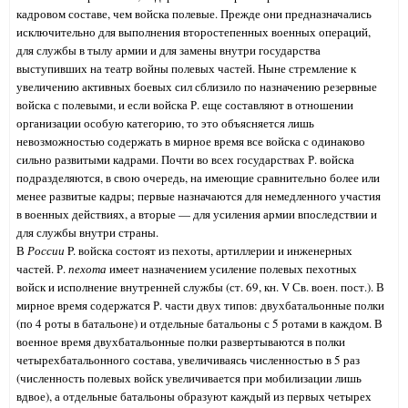
кадровом составе, чем войска полевые. Прежде они предназначались
исключительно для выполнения второстепенных военных операций,
для службы в тылу армии и для замены внутри государства
выступивших на театр войны полевых частей. Ныне стремление к
увеличению активных боевых сил сблизило по назначению резервные
войска с полевыми, и если войска Р. еще составляют в отношении
организации особую категорию, то это объясняется лишь
невозможностью содержать в мирное время все войска с одинаково
сильно развитыми кадрами. Почти во всех государствах Р. войска
подразделяются, в свою очередь, на имеющие сравнительно более или
менее развитые кадры; первые назначаются для немедленного участия
в военных действиях, а вторые — для усиления армии впоследствии и
для службы внутри страны.
В
России
P. войска состоят из пехоты, артиллерии и инженерных
частей. Р.
пехота
имеет назначением усиление полевых пехотных
войск и исполнение внутренней службы (ст. 69, кн. V Св. воен. пост.). В
мирное время содержатся Р. части двух типов: двухбатальонные полки
(по 4 роты в батальоне) и отдельные батальоны с 5 ротами в каждом. В
военное время двухбатальонные полки развертываются в полки
четырехбатальонного состава, увеличиваясь численностью в 5 раз
(численность полевых войск увеличивается при мобилизации лишь
вдвое), а отдельные батальоны образуют каждый из первых четырех