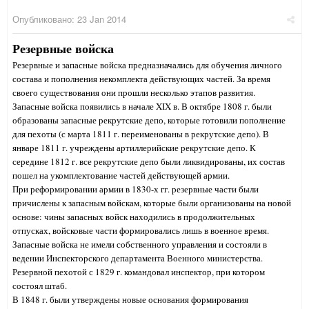
Опубликовано:
23 Jan 2014
Резервные войска
Резервные и запасные войска предназначались для обучения личного
состава и пополнения некомплекта действующих частей. За время
своего существования они прошли несколько этапов развития.
Запасные войска появились в начале XIX в. В октябре 1808 г. были
образованы запасные рекрутские депо, которые готовили пополнение
для пехоты (с марта 1811 г. переименованы в рекрутские депо). В
январе 1811 г. учреждены артиллерийские рекрутские депо. К
середине 1812 г. все рекрутские депо были ликвидированы, их состав
пошел на укомплектование частей действующей армии.
При реформировании армии в 1830-х гг. резервные части были
причислены к запасным войскам, которые были организованы на новой
основе: чины запасных войск находились в продолжительных
отпусках, войсковые части формировались лишь в военное время.
Запасные войска не имели собственного управления и состояли в
ведении Инспекторского департамента Военного министерства.
Резервной пехотой с 1829 г. командовал инспектор, при котором
состоял штаб.
В 1848 г. были утверждены новые основания формирования