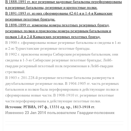
В 1888-1891 гг. все резервные кадровые батальоны переформированы
в резервные батальоны, резервные и крепостные полки.
В 1891-1893 гг. из них сформированы 42-61-я и 1-4-я Кавказские
резервные пехотные бригады.
В 1898-1899 гг. изменены номера пехотных резервных бригад,
резервных полков и присвоены номера резервным батальонам и
полкам 1-й и 2-й Кавказских резервных пехотных бригад.
В 1900 г. сформированы новые резервные батальоны и сведены в 1-ю
и 2-ю Туркестанские резервные пехотные бригады.
В 1902 г. присвоены номера Сибирским резервным батальонам, они
сведены в 1-3-ю Сибирские резервные пехотные бригады; Лейб-
гвардии резервный пехотный полк переименован в Лейб-гвардии
стрелковый.
В 1903 г. 201-228-й резервные пехотные батальоны развернуты в
двухбатальонные резервные полки. В 1904-1905 гг. часть резервных
батальонов и полков была переформирована в действующие полки и
сформированы новые части. В 1908-1910 гг. резервные пехотные
части переформированы в действующие пехотные полки.
Источник: РГВИА, 197 ф., 13331 ед. хр., 1813-1918 гг.
Изменено
23 Jan 2014
пользователем Гвардии-полковник