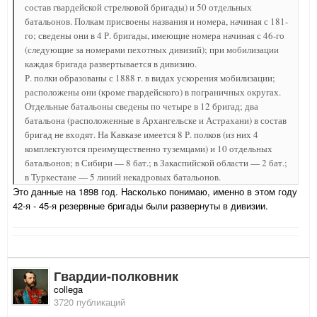
состав гвардейской стрелковой бригады) и 50 отдельных
батальонов. Полкам присвоены названия и номера, начиная с 181-
го; сведены они в 4 Р. бригады, имеющие номера начиная с 46-го
(следующие за номерами пехотных дивизий); при мобилизации
каждая бригада развертывается в дивизию.
Р. полки образованы с 1888 г. в видах ускорения мобилизации;
расположены они (кроме гвардейского) в пограничных округах.
Отдельные батальоны сведены по четыре в 12 бригад; два
батальона (расположенные в Архангельске и Астрахани) в состав
бригад не входят. На Кавказе имеется 8 Р. полков (из них 4
комплектуются преимущественно туземцами) и 10 отдельных
батальонов; в Сибири — 8 бат.; в Закаспийской области — 2 бат.;
в Туркестане — 5 линий некадровых батальонов.
Это данные на 1898 год. Насколько понимаю, именно в этом году
42-я - 45-я резервные бригады были развернуты в дивизии.
Гвардии-полковник
collega
3720 публикаций