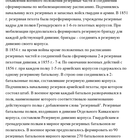
объявления военного положения резервные части и соединения
сформированы по мобилизационному расписанию. Подчинялись
начальнику всех резервных и запасных войск гвардии и армии. В 1851
г. резервная пехота была переформирована, учреждены резервные
кадры для полков Гренадерского и 1-6-го пехотных корпусов. При
мобилизации предполагалось формировать резервную бригаду для
каждой действующей дивизии; бригады – соединять в резервную
дивизию своего корпуса.
В 1854 г. на время войны кроме положенных по расписанию
резервных частей и соединений была сформирована 2-я резервная
пехотная дивизия, в 1855 г.- 7-я. По окончании военных действий с
1856 г. при каждом полку 1-5-го армейских корпусов содержалось по
одному резервному батальону. В строю они соединялись в 2-
батальонные полки, составлявшие резервную дивизию корпуса.
Подчинялись начальнику резервов армейской пехоты, при котором
состоял штаб. В военное время каждый батальон разворачивался в
полк, наименование которого соответствовало наименованию
действующего полка с добавлением слова "резервный". Резервные
батальоны полков, входивших
в дивизии Отдельного Кавказского
корпуса, составляли Резервную дивизию корпуса. Гвардейским и
гренадерским полкам в мирное время резервных батальонов не
полагалось. В военное время предполагалось формировать из 90
резервных батальонов мирного времени 270 батальонов военного