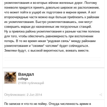
укомплектования и во-вторых вблизи железных дорог. Поэтому
поневоле придется принять довольно широкое их расположение,
что может пойти в ущерб их подготовке в мирное время. А вот
второочередные части можно еще больше приблизить к районам
их укомплектования. Быстро укомплектовавшись, они могут
совершить марши до назначенных им погрузочных станций.
Ну а привязка района укомплектования к разным частям полезна
для того, чтобы обеспечить равномерность при восполнении
потерь. В то же время некая "родовая связь" между районами
уокмплетования и "своими" чатсями" будет соблюдаться.
Земляки будут, с высокой вероятностью, воевать вместе.
Вандал
collega
21938 публикаций
Опубликовано:
2 Jun 2014
По записке я что-то не пойму. Откуда численность армии в