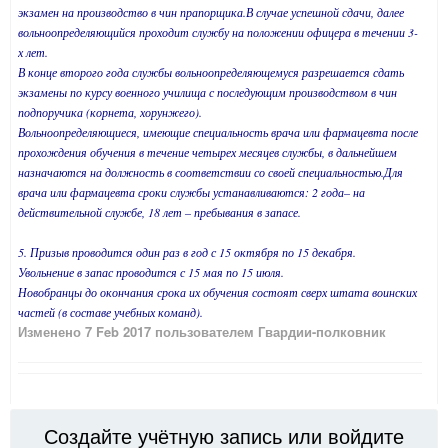
экзамен на производство в чин прапорщика.В случае успешной сдачи, далее
вольноопределяющийся проходит службу на положении офицера в течении 3-
х лет.
В конце второго года службы вольноопределяющемуся разрешается сдать
экзамены по курсу военного училища с последующим производством в чин
подпоручика (корнета, хорунжего).
Вольноопределяющиеся, имеющие специальность врача или фармацевта после
прохождения обучения в течение четырех месяцев службы, в дальнейшем
назначаются на должность в соответствии со своей специальностью.Для
врача или фармацевта сроки службы устанавливаются: 2 года– на
действительной службе, 18 лет – пребывания в запасе.
5. Призыв проводится один раз в год с 15 октября по 15 декабря.
Увольнение в запас проводится с 15 мая по 15 июля.
Новобранцы до окончания срока их обучения состоят сверх штата воинских
частей (в составе учебных команд).
Изменено
7 Feb 2017
пользователем Гвардии-полковник
Создайте учётную запись или войдите