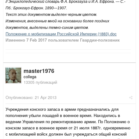
// Энциклопедический словарь Ф.А. Брокгауза и И.А. Ефрона. — С.-
Пб.: Брокгауз-Ефрон. 1890—1907.
Текст этих документом выделен черным цветом.
Изменения, внесенные мной на основании более поздних
документов, выделены темно-синим цветом.
Положение о мобилизации Российской Империи (1883).doc
Изменено
7 Feb 2017
пользователем Гвардии-полковник
master1976
collega
13305 публикаций
Опубликовано:
21 Apr 2013
Учреждения конского запаса в армии предназначались для
пополнения убыли лошадей в военное время. Находились в
ведении Управления по ремонтированию армии. По Положению о
конском запасе в военное время от 21 июля 1887г. одновременно
с мобилизацией войск должен был учреждаться общий конский