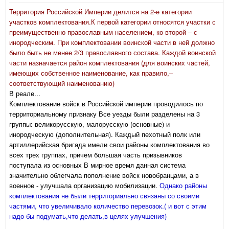
Территория Российской Империи делится на 2-е категории
участков комплектования.К первой категории относятся участки с
преимущественно православным населением, ко второй – с
инородческим. При комплектовании воинской части в ней должно
было быть не менее 2/3 православного состава. Каждой воинской
части назначается район комплектования (для воинских частей,
имеющих собственное наименование, как правило,–
соответствующий наименованию)
В реале...
Комплектование войск в Российской империи проводилось по
территориальному признаку Все уезды были разделены на 3
группы: великорусскую, малорусскую (основные) и
инородческую (дополнительная). Каждый пехотный полк или
артиллерийская бригада имели свои районы комплектования во
всех трех группах, причем большая часть призывников
поступала из основных В мирное время данная система
значительно облегчала пополнение войск новобранцами, а в
военное - улучшала организацию мобилизации.
Однако районы
комплектования не были территориально связаны со своими
частями, что увеличивало количество перевозок.( и вот с этим
надо бы подумать,что делать,в целях улучшения)