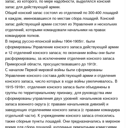
запас, из которого, по мере надобности, выделялся конский
запас для действующей армии.
Общий конский запас состоял из отделений по 300-400 лошадей
в каждом, именовавшихся по местам сбора лошадей. Конский
запас действующей армии состоял из Управления и нескольких
отделений, которыми командовали начальники на правах
командиров полков.
В период русско-японской войны 1904-1905гг. были
сформированы Управление конского запаса действующей армии
и 12 отделений конского запаса; по окончании войны они были
расформированы, за исключением отделения конского запаса
Приморской области, просуществовавшего до 1913г.
С началом Первой мировой войны были сформированы
Управление конского состава действующей армии и отделения
конского запаса, число которых в ходе войны увеличивалось. В
1915-1916гг. отделения конского запаса были объединены в
группы по территориальному признаку, для руководства ими
сформированы управления двух уровней: начальников конского
запаса военного округа (с правами начальников дивизий) и
заведующих отделениями конского запаса (с правами командира
отдельной части). К учреждениям конского запаса относились
также сборные пункты лошадей. Они предназначались в мироное
время для сбора лошадей, купленных ремонтными комиссиями,