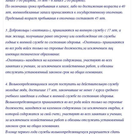
запасе 1-го разряда, 10 лет – в запасе 2-го разряда).
По окончании срока пребывания в запасе, либо по достижению возраста в 40
лет, военнообязанные запаса причисляются к государственному ополчению.
Предельный возраст пребывания в ополчении составляет 45 лет.
3. Добровольцы («охотники»), принимаются на военную службу с 17 лет, а
так желица, получившие ранее отсрочку или освобождение от службы
годные к военной службе по состоянию здоровья. «Охотники» принимаются
во все рода войск только на строевые должности,за исключением лиц
имеющих техническое образование.
«Охотники» находятся на казенном содержании, участвуют во всех
занятиях и учениях, за исключением хозяйственных работ, и обязаны
отслужить установленный законом срок на общих основаниях.
4. Вольноопределяющимися могут поступать на действительную службу
молодые люди, достигшие 17 лет, закончившие не менее 1 курса среднего
учебного заведения и годные к военной службе по состоянию здоровья.
Вольноопределяющиеся принимаются во все рода войск только на строевые
должности, находятся на казенном содержании (за исключением гвардии, в
которой содержатся за свой счет), участвуют во всех занятиях и учениях,
за исключением хозяйственных работ и обязаны отслужить установленный
законом срок на общих основаниях.
В конце первого года службы вольноопределяющемуся разрешается сдать