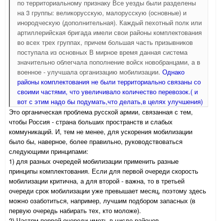
по территориальному признаку Все уезды были разделены
на 3 группы: великорусскую, малорусскую (основные) и
инородческую (дополнительная). Каждый пехотный полк или
артиллерийская бригада имели свои районы комплектования
во всех трех группах, причем большая часть призывников
поступала из основных В мирное время данная система
значительно облегчала пополнение войск новобранцами, а в
военное - улучшала организацию мобилизации.
Однако
районы комплектования не были территориально связаны со
своими частями, что увеличивало количество перевозок.( и
вот с этим надо бы подумать,что делать,в целях улучшения)
Это органическая проблема русской армии, связанная с тем,
чтобы Россия - страна больших пространств и слабых
коммуникаций. И, тем не менее, для ускорения мобилизации
было бы, наверное, более правильно, руководствоваться
следующими принципами:
1) для разных очередей мобилизации применить разные
принципы комплектования. Если для первой очереди скорость
мобилизации критична, а для второй - важна, то в третьей
очереди срок мобилизации уже превышает месяц, поэтому здесь
можно озаботиться, например, лучшим подбором запасных (в
первую очередь набирать тех, кто моложе).
2) Частям первой очереди иметь в числе районов