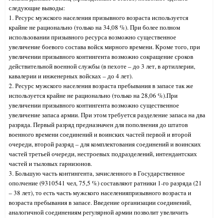
следующие выводы:
1. Ресурс мужского населения призывного возраста используется
крайне не рационально (только на 34,08 %). При более полном
использовании призывного ресурса возможно существенное
увеличение боевого состава войск мирного времени. Кроме того, при
увеличении призывного контингента возможно сокращение сроков
действительной военной службы (в пехоте – до 3 лет, в артиллерии,
кавалерии и инженерных войсках – до 4 лет).
2. Ресурс мужского населения возраста пребывания в запасе так же
используется крайне не рационально (только на 28,06 %).При
увеличении призывного контингента возможно существенное
увеличение запаса армии. При этом требуется разделение запаса на два
разряда. Первый разряд предназначен для пополнения до штатов
военного времени соединений и воинских частей первой и второй
очереди, второй разряд – для комплектования соединений и воинских
частей третьей очереди, нестроевых подразделений, интендантских
частей и тыловых гарнизонов.
3. Большую часть контингента, зачисленного в Государственное
ополчение (9310541 чел, 75,5 %) составляют ратники 1-го разряда (21
– 38 лет), то есть часть мужского населенияпризывного возраста и
возраста пребывания в запасе. Введение организации соединений,
аналогичной соединениям регулярной армии позволит увеличить