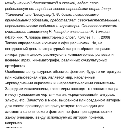
между научной фантастикой и сказкой, ведет свою
родословную от народных эпосов европейских стран (напр.,
"Калевала" или "Беовульф"). Ф. богат поэтическими
причудливыми образами, представляет сверхъестественные и
нереалистические события и характеры. Основоположниками
считаются американец Р. Говард и англичанин Р. Толкиен.
(Источник: "Словарь иностранных слов". Комлев Н.Г., 2006)
Таково определение «близкое к официальному». Но, на
сегодняшний день «литературный жанр» выбрался из рамок
литературы и широко раскинулся в компьютерных, ролевых и
военных играх, кинематографе, различных субкультурных
артефактах.
Особенностью культурных объектов фэнтези, будь то литература
или компьютерная игра, является мир, населенный
«причудливыми образами» и «нереалистическими событиями».
За редким исключением, такие миры восходят к классике жанра
и несут узнаваемые черты – магия, «средневековый» антураж,
эльфы, etc. Зачастую в мире, выбранном или созданном автором
для своего произведения присутствуют только один-два
элемента канонического фэнтези, но факт принадлежности к
жанру очевиден, ввиду используемых автором приемов,
например.