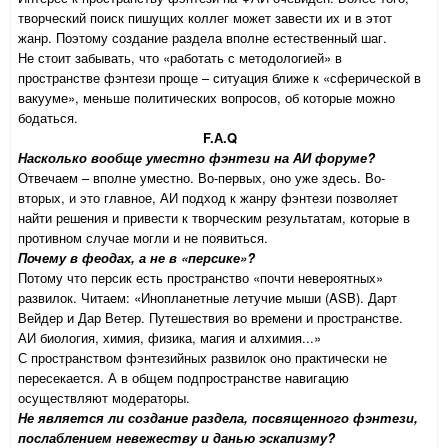
творческий поиск пишущих коллег может завести их и в этот
жанр. Поэтому создание раздела вполне естественный шаг.
Не стоит забывать, что «работать с методологией» в
пространстве фэнтези проще – ситуация ближе к «сферической в
вакууме», меньше политических вопросов, об которые можно
бодаться.
F.А.Q
Насколько вообще уместно фэнтези на АИ форуме?
Отвечаем – вполне уместно. Во-первых, оно уже здесь. Во-
вторых, и это главное, АИ подход к жанру фэнтези позволяет
найти решения и привести к творческим результатам, которые в
противном случае могли и не появиться.
Почему в феодах, а не в «персике»?
Потому что персик есть пространство «почти невероятных»
развилок. Читаем: «Инопланетные летучие мыши (ASB). Дарт
Вейдер и Дар Ветер. Путешествия во времени и пространстве.
АИ биология, химия, физика, магия и алхимия...»
С пространством фэнтезийных развилок оно практически не
пересекается. А в общем подпространстве навигацию
осуществляют модераторы.
Не является ли создание раздела, посвященного фэнтези,
послаблением невежеству и данью эскапизму?