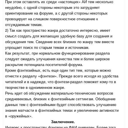
При этом оставлять их среди «настоящих» АИ тем несколько
неудобно, с одной стороны некоторым это затрудняет
ориентирование на форуме, а с другой стороны некоторых
провоцирует на слишком поверхностное отношение к
отсуждаемым темам.
2) Так как пространство жанра достаточно интересно, имеет
смысл создать для желающих удобную базу для создания и
обсуждения тем. Сведение всех близких по жанру тем вместе
упрощает поиск по старым темам и источникам.
Как результат, при нормальном функционировании раздела
следует ожидать улучшения качества тем и более широкое
раскрытие потенциала посетителей форума.
Кроме фэнтезийных, есть еще один тип тем, которые можно
отнести к разделу «фэнтези». Прежде всего исходя из удобства
читателей и в надежде, что фэнтези-раздел поможет кому-то в
творчестве в одноименном жанре.
Речь идет об обсуждении материально-технических вопросов
средневековья, близких к фэнтезийным сеттингам. Обобщение
данных тем с фэнтезийными будет способствовать улучшению
знания матчасти в фэнтезийных темах и увеличению активности
в «оружейных».
Заключение.
Интерес к пространству фэнтези на ФАИ очевиден. Более того,