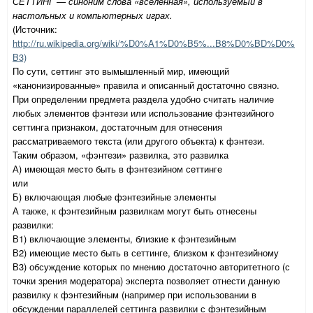
СЕТТИНГ — синоним слова «вселенная», используемый в
настольных и компьютерных играх.
(Источник:
http://ru.wikipedia.org/wiki/%D0%A1%D0%B5%...B8%D0%BD%D0%
B3)
По сути, сеттинг это вымышленный мир, имеющий
«канонизированные» правила и описанный достаточно связно.
При определении предмета раздела удобно считать наличие
любых элементов фэнтези или использование фэнтезийного
сеттинга признаком, достаточным для отнесения
рассматриваемого текста (или другого объекта) к фэнтези.
Таким образом, «фэнтези» развилка, это развилка
А) имеющая место быть в фэнтезийном сеттинге
или
Б) включающая любые фэнтезийные элементы
А также, к фэнтезийным развилкам могут быть отнесены
развилки:
В1) включающие элементы, близкие к фэнтезийным
В2) имеющие место быть в сеттинге, близком к фэнтезийному
В3) обсуждение которых по мнению достаточно авторитетного (с
точки зрения модератора) эксперта позволяет отнести данную
развилку к фэнтезийным (например при использовании в
обсуждении параллелей сеттинга развилки с фэнтезийным