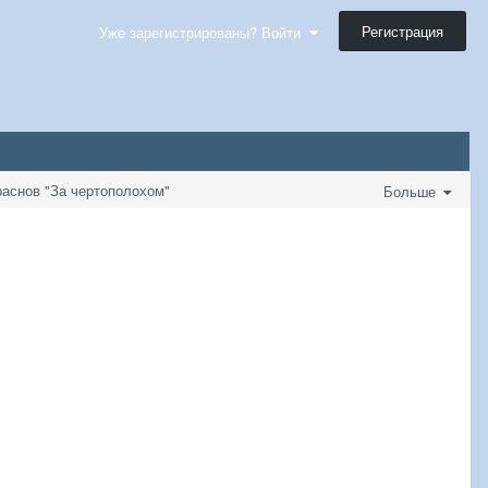
Регистрация
Уже зарегистрированы? Войти
раснов "За чертополохом"
Больше