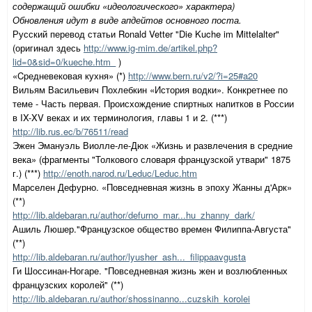
содержащий ошибки «идеологического» характера)
Обновления идут в виде апдейтов основного поста.
Русский перевод статьи Ronald Vetter "Die Kuche im Mittelalter"
(оригинал здесь
http://www.ig-mim.de/artikel.php?
lid=0&sid=0/kueche.htm_
)
«Cредневековая кухня» (*)
http://www.bern.ru/v2/?i=25#a20
Вильям Васильевич Похлебкин «История водки». Конкретнее по
теме - Часть первая. Происхождение спиртных напитков в России
в IX-XV веках и их терминология, главы 1 и 2. (***)
http://lib.rus.ec/b/76511/read
Эжен Эмануэль Виолле-ле-Дюк «Жизнь и развлечения в средние
века» (фрагменты "Толкового словаря французской утвари" 1875
г.) (***)
http://enoth.narod.ru/Leduc/Leduc.htm
Марселен Дефурно. «Повседневная жизнь в эпоху Жанны д'Арк»
(**)
http://lib.aldebaran.ru/author/defurno_mar...hu_zhanny_dark/
Ашиль Люшер."Французское общество времен Филиппа-Августа"
(**)
http://lib.aldebaran.ru/author/lyusher_ash..._filippaavgusta
Ги Шоссинан-Ногаре. "Повседневная жизнь жен и возлюбленных
французских королей" (**)
http://lib.aldebaran.ru/author/shossinanno...cuzskih_korolei