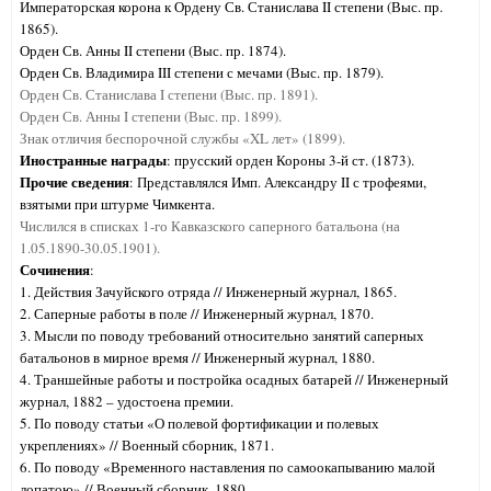
Императорская корона к Ордену Св. Станислава II степени (Выс. пр.
1865).
Орден Св. Анны II степени (Выс. пр. 1874).
Орден Св. Владимира III степени с мечами (Выс. пр. 1879).
Орден Св. Станислава I степени (Выс. пр. 1891).
Орден Св. Анны I степени (Выс. пр. 1899).
Знак отличия беспорочной службы «XL лет» (1899).
Иностранные награды
: прусский орден Короны 3-й ст. (1873).
Прочие сведения
: Представлялся Имп. Александру II с трофеями,
взятыми при штурме Чимкента.
Числился в списках 1-го Кавказского саперного батальона (на
1.05.1890-30.05.1901).
Сочинения
:
1. Действия Зачуйского отряда // Инженерный журнал, 1865.
2. Саперные работы в поле // Инженерный журнал, 1870.
3. Мысли по поводу требований относительно занятий саперных
батальонов в мирное время // Инженерный журнал, 1880.
4. Траншейные работы и постройка осадных батарей // Инженерный
журнал, 1882 – удостоена премии.
5. По поводу статьи «О полевой фортификации и полевых
укреплениях» // Военный сборник, 1871.
6. По поводу «Временного наставления по самоокапыванию малой
лопатою» // Военный сборник, 1880.