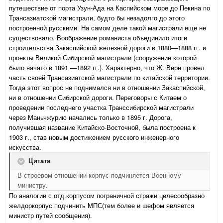
путешествие от порта Узун-Ада на Каспийском море до Пекина по
Трансазиатской магистрали, будто бы незадолго до этого
построенной русскими. На самом деле такой магистрали еще не
существовало. Воображение романиста объединило итоги
строительства Закаспийской железной дороги в 1880—1888 гг. и
проекты Великой Сибирской магистрали (сооружение которой
было начато в 1891 —1892 гг.). Характерно, что Ж. Верн провел
часть своей Трансазиатской магистрали по китайской территории.
Тогда этот вопрос не поднимался ни в отношении Закаспийской,
ни в отношении Сибирской дороги. Переговоры с Китаем о
проведении последнего участка Транссибирской магистрали
через Маньчжурию начались только в 1895 г. Дорога,
получившая название Китайско-Восточной, была построена к
1903 г., став новым достижением русского инженерного
искусства.
Цитата
В строевом отношении корпус подчиняется Военному
министру.
По аналогии с отд.корпусом пограничной стражи целесообразно
желдоркорпус подчинить МПС(тем более и шефом является
министр путей сообщения).