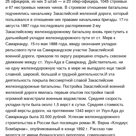
25 офицеров, из них 3 штаб — и 23 обер-офицера, 1045 строевых
и 67 нестроевых нижних чинов. В строевом отношении батальоны
подчинялись начальнику Закаспийской железной дороги, который
пользовался в отношении них правами начальника бригады. 17-го
августа 1887 года последовало распоряжение 2-му
Закаспийскому железнодорожному батальону вновь приступить к
дальнейшей укладке железнодорожного пути от ст. Мерв к
Самарканду. 15-го мая 1888 года, ввиду окончания укладки
рельсового пути на Самаркандском участке Закаспийской
военной дороги, приказом по округу разрешено открыть сквозное
движение между ст. Узун-Ада в Самарканд. Действительно, ни
на одну железнодорожную часть в мире не выпадало еще такой
славной, широкой, большой и трудной деятельности.И эта
деятельность покрыла бессмертной славой Закаспийские
железнодорожные батальоны. Постройка Закаспийской военной
железной дороги явилась первым опытом постройки такой
огромной магистрали военным ведомством. Средняя скорость
укладки пути была около 1,5 верст в сутки. Средняя стоимость
одной версты дороги, на протяжении 1343 верст от Узун-Ада до
Самарканда была 33.500 рублей. Успехам железнодорожного
строительства в России был посвящен роман Ж. Верна «Клодиус
Бомбарнак», опубликованный в конце 1892 г. Рассказ там
ведется от имени французского репортера, совершающего