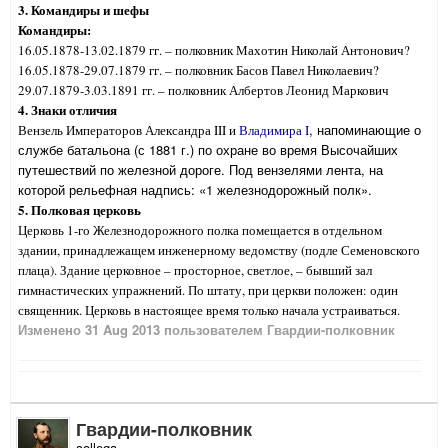
3. Командиры и шефы
Командиры:
16.05.1878-13.02.1879 гг. – полковник Махотин Николай Антонович?
16.05.1878-29.07.1879 гг. – полковник Басов Павел Николаевич?
29.07.1879-3.03.1891 гг. – полковник Албертов Леонид Маркович
4. Знаки отличия
, напоминающие о
Вензель Императоров Александра III и
Владимира I
службе батальона (с 1881 г.) по охране во время Высочайших
путешествий по железной дороге. Под вензелями лента, на
которой рельефная надпись: «1 железнодорожный полк».
5. Полковая церковь
Церковь 1-го Железнодорожного полка помещается в отдельном
здании, принадлежащем инженерному ведомству (подле Семеновского
плаца). Здание церковное – просторное, светлое, – бывший зал
гимнастических упражнений. По штату, при церкви положен: один
священник. Церковь в настоящее время только начала устраиваться.
Изменено
31 Aug 2013
пользователем Гвардии-полковник
Гвардии-полковник
collega