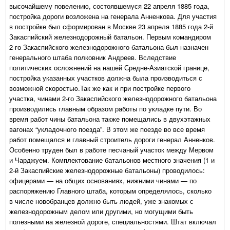
высочайшему повелению, состоявшемуся 22 апреля 1885 года,
постройка дороги возложена на генерала Анненкова. Для участия
в постройке был сформирован в Москве 23 апреля 1885 года 2-й
Закаспийский железнодорожный батальон. Первым командиром
2-го Закаспийского железнодорожного батальона был назначен
генерального штаба полковник Андреев. Вследствие
политических осложнений на нашей Средне-Азиатской границе,
постройка указанных участков должна была производиться с
возможной скоростью.Так же как и при постройке первого
участка, чинами 2-го Закаспийского железнодорожного батальона
производились главным образом работы по укладке пути. Во
время работ чины батальона также помещались в двухэтажных
вагонах “укладочного поезда”. В этом же поезде во все время
работ помещался и главный строитель дороги генерал Анненков.
Особенно труден был в работе песчаный участок между Мервом
и Чарджуем. Комплектование батальонов местного значения (1 и
2-й Закаспийские железнодорожные батальоны) проводилось:
офицерами — на общих основаниях, нижними чинами — по
распоряжению Главного штаба, которым определялось, сколько
в числе новобранцев должно быть людей, уже знакомых с
железнодорожным делом или другими, но могущими быть
полезными на железной дороге, специальностями. Штат включал