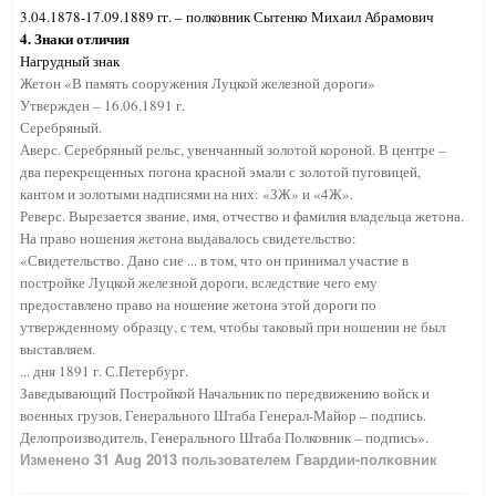
3.04.1878-17.09.1889 гг. – полковник Сытенко Михаил Абрамович
4. Знаки отличия
Нагрудный знак
Жетон «В память сооружения Луцкой железной дороги»
Утвержден – 16.06.1891 г.
Серебряный.
Аверс. Серебряный рельс, увенчанный золотой короной. В центре –
два перекрещенных погона красной эмали с золотой пуговицей,
кантом и золотыми надписями на них: «ЗЖ» и «4Ж».
Реверс. Вырезается звание, имя, отчество и фамилия владельца жетона.
На право ношения жетона выдавалось свидетельство:
«Свидетельство. Дано сие ... в том, что он принимал участие в
постройке Луцкой железной дороги, вследствие чего ему
предоставлено право на ношение жетона этой дороги по
утвержденному образцу, с тем, чтобы таковый при ношении не был
выставляем.
... дня 1891 г. С.Петербург.
Заведывающий Постройкой Начальник по передвижению войск и
военных грузов, Генерального Штаба Генерал-Майор – подпись.
Делопроизводитель, Генерального Штаба Полковник – подпись».
Изменено
31 Aug 2013
пользователем Гвардии-полковник