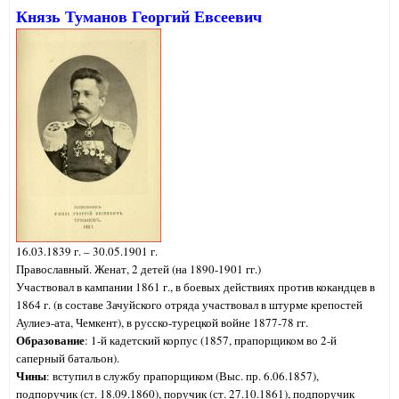
Князь Туманов Георгий Евсеевич
16.03.1839 г. – 30.05.1901 г.
Православный. Женат, 2 детей (на 1890-1901 гг.)
Участвовал в кампании 1861 г., в боевых действиях против кокандцев в
1864 г. (в составе Зачуйского отряда участвовал в штурме крепостей
Аулиеэ-ата, Чемкент), в русско-турецкой войне 1877-78 гг.
Образование
: 1-й кадетский корпус (1857, прапорщиком во 2-й
саперный батальон).
Чины
: вступил в службу прапорщиком (Выс. пр. 6.06.1857),
подпоручик (ст. 18.09.1860), поручик (ст. 27.10.1861), подпоручик