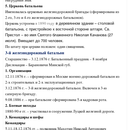
Нагрудный знак
5. Церковь батальона
Именовалась церковью железнодорожной бригады (сформирована из
2-го, 3-го и 4-го железнодорожных батальонов).
в деревянном здании – столовой
Церковь устроена
в 1890 году
батальона, с пристройкою к восточной стороне алтаря. Св.
Престол – во имя Святого блаженного Николая Качанова (27
июля). Вмещает до 700 человек.
По штату при церкви положен: один священник.
3-й железнодорожный батальон
Старшинство – 3.12.1876 г. Батальонный праздник – 8 ноября
Дислокация – Барановичи Минской губ.
1. Организация
12.11.1876 г. – сформирован в Москве военно-дорожный батальон из
2-х строительных и 2-х эксплуатационных рот.
3.12.1876 г. – 3-й железнодорожный батальон. Включен в 3-ю
саперную бригаду.
9.08.1886 г. – при батальоне сформирована 5-я кадровая рота.
2. Боевые походы
1880-90-е гг. – участвовал в сооружении Луцкой железной дороги.
3. Командиры и шефы
Командиры
5.11-18.12.1876 гг. – полковник Махотин Николай Антонович