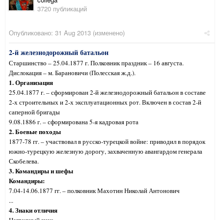
3720 публикаций
Опубликовано:
31 Aug 2013
(изменено)
2-й железнодорожный батальон
Старшинство – 25.04.1877 г. Полковник праздник – 16 августа.
Дислокация – м. Барановичи (Полесская ж.д.).
1. Организация
25.04.1877 г. – сформирован 2-й железнодорожный батальон в составе
2-х строительных и 2-х эксплуатационных рот. Включен в состав 2-й
саперной бригады
9.08.1886 г. – сформирована 5-я кадровая рота
2. Боевые походы
1877-78 гг. – участвовал в русско-турецкой войне: приводил в порядок
южно-турецкую железную дорогу, захваченную авангардом генерала
Скобелева.
3. Командиры и шефы
Командиры:
7.04-14.06.1877 гг. – полковник Махотин Николай Антонович
...
4. Знаки отличия