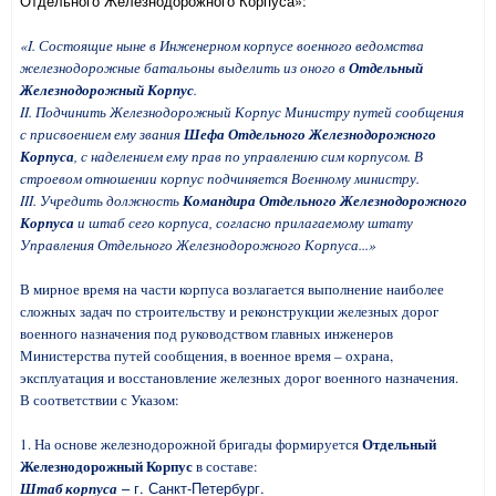
Отдельного Железнодорожного Корпуса»:
«I. Состоящие ныне в Инженерном корпусе военного ведомства
железнодорожные батальоны выделить из оного в
Отдельный
Железнодорожный Корпус
.
II. Подчинить Железнодорожный Корпус Министру путей сообщения
с присвоением ему звания
Шефа Отдельного Железнодорожного
Корпуса
, с наделением ему прав по управлению сим корпусом. В
строевом отношении корпус подчиняется Военному министру.
III. Учредить должность
Командира Отдельного Железнодорожного
Корпуса
и штаб сего корпуса, согласно прилагаемому штату
Управления Отдельного Железнодорожного Корпуса...»
В мирное время на части корпуса возлагается выполнение наиболее
сложных задач по строительству и реконструкции железных дорог
военного назначения под руководством главных инженеров
Министерства путей сообщения, в военное время – охрана,
эксплуатация и восстановление железных дорог военного назначения.
В соответствии с Указом:
Отдельный
1. На основе железнодорожной бригады формируется
Железнодорожный Корпус
в составе:
– г. Санкт-Петербург.
Штаб корпуса