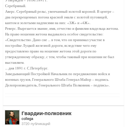
Утвержден – 16.06.1891 г.
Серебряный.
Аверс. Серебряный рельс, увенчанный золотой короной. В центре –
два перекрещенных погона красной эмали с золотой пуговицей,
кантом и золотыми надписями на них: «ЗЖ» и «4Ж».
Реверс. Вырезается звание, имя, отчество и фамилия владельца жетона.
На право ношения жетона выдавалось особое свидетельство:
«Свидетельство. Дано сие ... в том, что он принимал участие в
постройке Луцкой железной дороги, вследствие чего ему
предоставлено право на ношение жетона этой дороги по
утвержденному образцу, с тем, чтобы таковый при ношении не был
выставляем.
... дня 1891 г. С.Петербург.
Заведывающий Постройкой Начальник по передвижению войск и
военных грузов, Генерального Штаба Генерал-Майор – подпись.
Делопроизводитель, Генерального Штаба Полковник – подпись».
Гвардии-полковник
collega
3720 публикаций