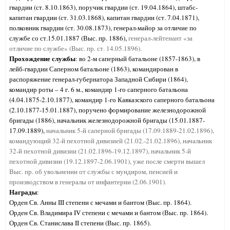
гвардии (ст. 8.10.1863), поручик гвардии (ст. 19.04.1864), штабс-
капитан гвардии (ст. 31.03.1868), капитан гвардии (ст. 7.04.1871),
полковник гвардии (ст. 30.08.1873), генерал-майор за отличие по
службе со ст.15.01.1887 (Выс. пр. 1886),
генерал-лейтенант «за
отличие по службе» (Выс. пр. ст. 14.05.1896).
Прохождение службы
: во 2-м саперный батальоне (1857-1863), в
лейб-гвардии Саперном батальоне (1863), командирован в
распоряжение генерал-губернатора Западной Сибири (1864),
командир роты – 4 г. 6 м., командир 1-го саперного батальона
(4.04.1875-2.10.1877), командир 1-го Кавказского саперного батальона
(2.10.1877-15.01.1887), поручено формирование железнодорожной
бригады (1886), начальник железнодорожной бригады (15.01.1887-
17.09.1889),
начальник 5-й саперной бригады (17.09.1889-21.02.1896),
командующий 32-й пехотной дивизией (21.02.-21.02.1896), начальник
32-й пехотной дивизии (21.02.1896-19.12.1897), начальник 5-й
пехотной дивизии (19.12.1897-2.06.1901), уже после смерти вышел
Выс. пр. об увольнении от службы с мундиром, пенсией и
производством в генералы от инфантерии (2.06.1901).
Награды
:
Орден Св. Анны III степени с мечами и бантом (Выс. пр. 1864).
Орден Св. Владимира IV степени с мечами и бантом (Выс. пр. 1864).
Орден Св. Станислава II степени (Выс. пр. 1865).