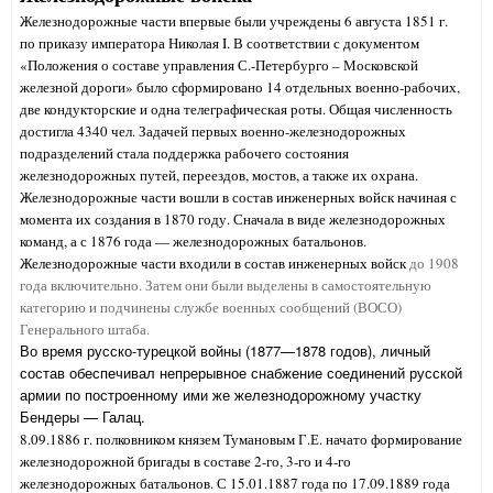
Железнодорожные части впервые были учреждены 6 августа 1851 г.
по приказу императора Николая I. В соответствии с документом
«Положения о составе управления С.-Петербурго – Московской
железной дороги» было сформировано 14 отдельных военно-рабочих,
две кондукторские и одна телеграфическая роты. Общая численность
достигла 4340 чел. Задачей первых военно-железнодорожных
подразделений стала поддержка рабочего состояния
железнодорожных путей, переездов, мостов, а также их охрана.
Железнодорожные части вошли в состав инженерных войск начиная с
момента их создания в 1870 году. Сначала в виде железнодорожных
команд, а с 1876 года — железнодорожных батальонов.
Железнодорожные части входили в состав инженерных войск
до 1908
года включительно. Затем они были выделены в самостоятельную
категорию и подчинены службе военных сообщений (ВОСО)
Генерального штаба.
Во время русско-турецкой войны (1877—1878 годов), личный
состав обеспечивал непрерывное снабжение соединений русской
армии по построенному ими же железнодорожному участку
Бендеры — Галац.
8.09.1886 г. полковником князем Тумановым Г.Е. начато формирование
железнодорожной бригады в составе 2-го, 3-го и 4-го
железнодорожных батальонов. С 15.01.1887 года по 17.09.1889 года