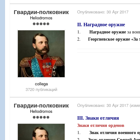
Гвардии-полковник
Опубликовано:
30 Apr 2017
Heliodromos
II. Наградное оружие
Наградное оружие
1.
за вои
Георгиевское оружие «За 
2.
collega
3720 публикаций
Гвардии-полковник
Опубликовано:
30 Apr 2017
(изме
Heliodromos
III. Знаки отличия
Знаки отличия орденов
Знак отличия военного 
1.
Знак отличия Святой Ан
2.