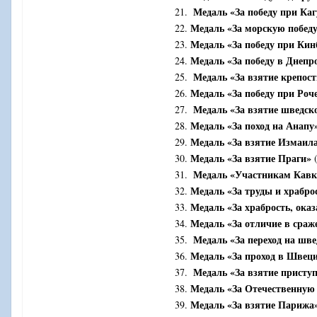
Медаль «За победу при Каг
21.
Медаль «За морскую победу
22.
Медаль «За победу при Кин
23.
Медаль «За победу в Днепр
24.
Медаль «За взятие крепос
25.
Медаль «За победу при Роч
26.
Медаль «За взятие шведск
27.
Медаль «За поход на Анапу
28.
Медаль «За взятие Измаил
29.
Медаль «За взятие Праги»
30.
(
Медаль «Участникам Кавка
31.
Медаль «За труды и храбро
32.
Медаль «За храбрость, ока
33.
Медаль «За отличие в сраж
34.
Медаль «За переход на шве
35.
Медаль «За проход в Швеци
36.
Медаль «За взятие присту
37.
Медаль «За Отечественную 
38.
Медаль «За взятие Парижа
39.