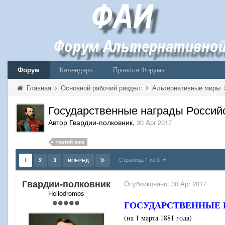
Форум
Календарь
Правила Форума
Главная
Основной рабочий раздел:
Альтернативные миры
Государственные награды Россий
Автор Гвардии-полковник
,
30 Apr 2017
третий рим
Страница 1 из 3
1
2
3
ВПЕРЁД
Гвардии-полковник
Опубликовано:
30 Apr 2017
Heliodromos
ГОСУДАРСТВЕННЫЕ 
(на 1 марта 1881 года)