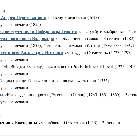
ена
 Андрея Первозванного
«За веру и верность» (1698)
уги – с мечами (1855)
еликомученика и Победоносца Георгия
«За службу и храбрость» – 4 ст
стольного князя Владимира
«Польза, честь и слава» – 4 степени (1782)
уги – с мечами (1855), 4 степень – с мечами и бантом (1789-1855, 1867)
ого князя Александра Невского
«За труды и Отечество» (1725, 1797)
луги – с мечами
r
Orla
Bialego
) «За веру, царя и закон» (
Pro
Eide
Rege
et
Lege
) (1325, 1705
луги – с мечами
ящим правду, благочестие и верность» – 4 степени (1735)
луги – с мечами
ва
«Награждая, поощряет» (
Praemiando
Incitat
) (1765, 1831, 1839) – 3 сте
луги – с мечами
а
ченицы Екатерины
«За любовь и Отечество» (1713)
– 2 степени