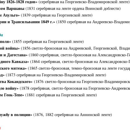
ну 1826-1828 годов»
(серебряная на Георгиевско-Владимировской ленте)
упом Варшавы
(1831 серебряная на ленте ордена Воинской доблести)
м Ахульго»
(1839 серебряная на Георгиевской ленте)
рии и Трансильвании 1849 г.»
(1850 серебряная на Андреевско-Владими
да
ополя»
(1855 серебряная на Георгиевской ленте)
ной войны»
(1856 светло-бронзовая на Андреевской, Георгиевской, Влад
и и Дагестана»
(1860 серебряная, светло-бронзовая на Александровско-Г
адного Кавказа»
(1864 серебряная, светло-бронзовая на Александровско-
ского мятежа»
(1865 светло-бронзовая, темно-бронзовая на ленте госуд
од»
(1873 серебряная на Георгиевско-Владимировской ленте)
ства Кокандского»
(1876
светло-бронзовая на Георгиевско-Владимировск
ую войну»
(1878 серебряная, светло-бронзовая на
Георгиевско-Андреевск
м Геок-Тепе»
(1881 серебряная на Георгиевской ленте)
лужбу в полиции»
(1876, 1882 серебряная на Аннинской ленте)
и