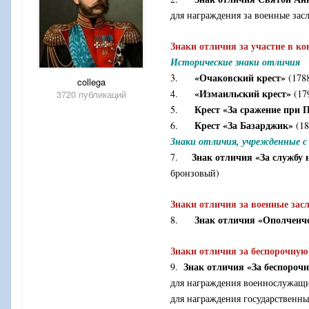
для награждения за военные засл
Знаки отличия за участие в к
Исторические знаки отличия
«Очаковский крест»
3.
(1788
collega
«Измаильский крест»
4.
(179
3720 публикаций
Крест «За сражение при 
5.
Крест «За Базарджик»
6.
(18
Знаки отличия, учрежденные с 
Знак отличия «За службу 
7.
бронзовый)
Знаки отличия за военные зас
Знак отличия «Ополченче
8.
Знаки отличия за беспорочную
Знак отличия «За беспороч
9.
для награждения военнослужащи
для награждения государственн