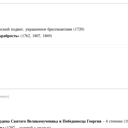
нский подвиг, украшенное бриллиантами (1720)
храбрость»
(1762, 1807, 1869)
нено)
ордена Святого Великомученика и Победоносца Георгия
– 4 степени (1
ны
(1797 – золотой с эмалью)