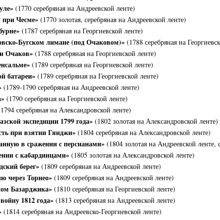
уле»
(1770 серебряная на Андреевской ленте)
 при Чесме»
(1770 золотая, серебряная на Андреевской ленте)
бурне»
(1787 серебряная на Георгиевской ленте)
овско-Бугском лимане (под Очаковом)»
(1788 серебряная на Георгиевск
ти Очаков»
(1788 серебряная на Георгиевской ленте)
енсальме»
(1789 серебряная на Георгиевской ленте)
ой батареи»
(1789 серебряная на Георгиевской ленте)
»
(1789-1790 серебряная на Андреевской ленте)
а»
(1790 серебряная на Георгиевской ленте)
1794 серебряная на Александровской ленте)
зской экспедиции 1799 года»
(1802 золотая на Александровской ленте)
сть при взятии Гянджи»
(1804 серебряная на Александровской ленте)
занную в сражении с персианами»
(1804 золотая на Андреевской ленте, 
ении с кабардинцами»
(1805 золотая на Александровской ленте)
дский берег»
(1809 серебряная на Андреевской ленте)
ю через Торнео»
(1809 серебряная на Андреевской ленте)
пом Базарджика»
(1810 серебряная на Георгиевской ленте)
войну 1812 года»
(1813 серебряная на Андреевской ленте)
»
(1814 серебряная на Андреевско-Георгиевской ленте)