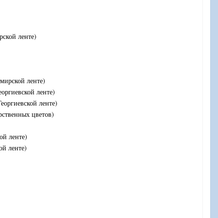
рской ленте)
имирской ленте)
еоргиевской ленте)
Георгиевской ленте)
арственных цветов)
ой ленте)
ой ленте)