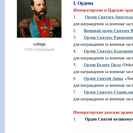
I. Ордена
Императорские и Царские орд
Орден Святого Апостола
1.
для награждения за военные засл
Военный орден Святого В
2.
Орден Святого Равноапо
3.
collega
для награждения за военные засл
3720 публикаций
Орден Святого Благоверн
4.
для награждения за военные зас
Орден Белого Орла
5.
(
Orde
для награждения за военные зас
Орден Святой Анны
6.
«Люб
для награждения за военные зас
Орден Святого Станисла
7.
для награждения за военные зас
Императорские дамские орден
Орден Святой великому
1.