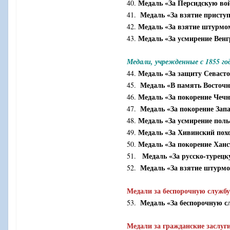
Медаль «За Персидскую вой
40.
Медаль «За взятие прист
41.
Медаль «За взятие штурмо
42.
Медаль «За усмирение Венг
43.
Медали, учрежденные с 1855 го
Медаль «За защиту Севаст
44.
Медаль «В память Восточ
45.
Медаль «За покорение Чечн
46.
Медаль «За покорение Зап
47.
Медаль «За усмирение поль
48.
Медаль «За Хивинский пох
49.
Медаль
«За покорение Хан
50.
Медаль «За русско-турецк
51.
Медаль «За взятие штурмо
52.
Медали за беспорочную службу
Медаль «За беспорочную с
53.
Медали за гражданские заслуг