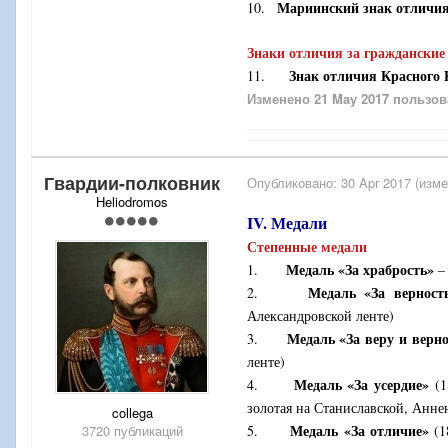
Мариинский знак отличия
10.
Знаки отличия за гражданские
Знак отличия Красного 
11.
Изменено
21 May 2017
пользов
Гвардии-полковник
Опубликовано:
30 Apr 2017
(изме
Heliodromos
IV. Медали
Степенные медали
Медаль «За храбрость»
1.
– 
Медаль «За верност
2.
Александровской ленте)
Медаль «За веру и верно
3.
ленте)
Медаль «За усердие»
4.
(1
золотая на Станиславской, Анне
collega
Медаль «За отличие»
3720 публикаций
5.
(1