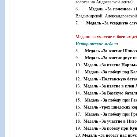
золотая на Андреевской ленте)
Медаль «За полезное»
6.
(1
Владимирской, Александровской
Медаль «За усердную слу
7.
Медали за участие в боевых д
Исторические медали
Медаль «За взятие Шлисс
8.
Медаль «За взятие двух ш
9.
Медаль «За взятие Нарвы
10.
Медаль «За победу под К
11.
Медаль «Полтавскую бата
12.
Медаль «За взятие в плен 
13.
Медаль «За Вазскую бата
14.
Медаль «За победу при Га
15.
Медаль «трех шведских ко
16.
Медаль «За победу при Гр
17.
Медаль «За участие в Низо
18.
Медаль «За победу при Ку
19.
Медаль «За победу над пру
20.