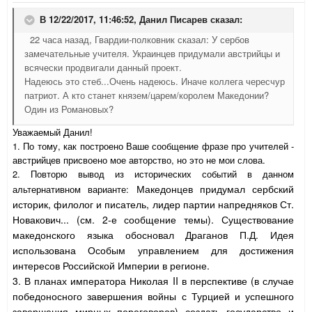
В 12/22/2017, 11:46:52,
Данил Писарев
сказал:
22 часа назад, Гвардии-полковник сказал: У сербов
замечательные учителя. Украинцев придумали австрийцы и
всячески продвигали данный проект.
Надеюсь это стеб...Очень надеюсь. Иначе коллега чересчур
патриот. А кто станет князем/царем/королем Македонии?
Один из Романовых?
Уважаемый Данил!
1. По тому, как построено Ваше сообщение фразе про учителей -
австрийцев присвоено мое авторство, но это не мои слова.
2. Повторю вывод из исторических событий в данном
Македонцев придумал
сербский
альтернативном варианте:
историк, филолог и писатель, лидер партии напредняков Ст.
Новакович... (см. 2-е сообщение темы). Существование
македонского языка обосновал Драганов П.Д. Идея
использована Особым управлением для достижения
интересов Российской Империи в регионе.
3. В планах императора Николая II в перспективе (в случае
победоносного завершения войны с Турцией и успешного
завершения мирных переговоров) создать государство и