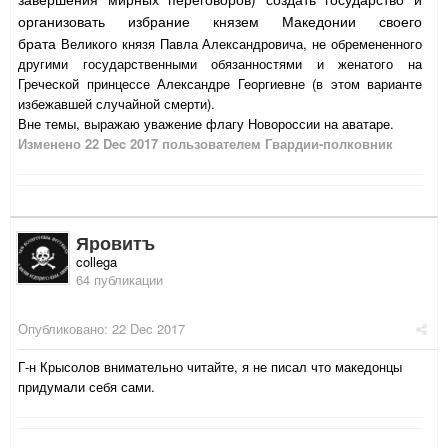
организовать избрание князем Македонии своего
брата
Великого князя Павла Александровича, не обремененного
другими государственными обязанностями и женатого на
Греческой принцессе Александре Георгиевне (в этом варианте
избежавшей случайной смерти).
Вне темы, выражаю уважение флагу Новороссии на аватаре.
Изменено
22 Dec 2017
пользователем Гвардии-полковник
Яровитъ
collega
64 публикации
Опубликовано:
22 Dec 2017
Г-н Крысолов внимательно читайте, я не писал что македонцы
придумали себя сами.