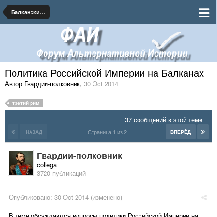
Балканские государства
Политика Российской Империи на Балканах
Автор Гвардии-полковник
,
30 Oct 2014
третий рим
37 сообщений в этой теме
Страница 1 из 2
НАЗАД
ВПЕРЁД
Гвардии-полковник
collega
3720 публикаций
Опубликовано:
30 Oct 2014
(изменено)
В теме обсуждаются вопросы политики Российской Империи на