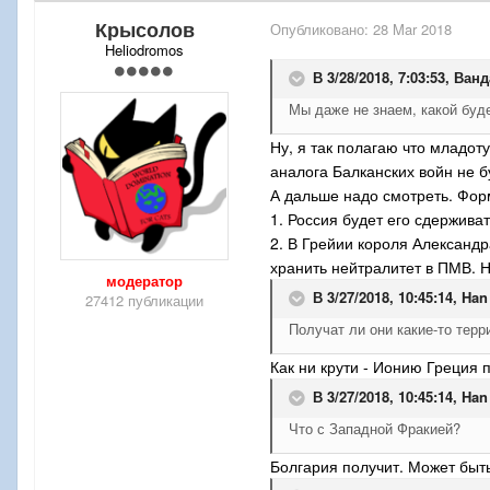
Крысолов
Опубликовано:
28 Mar 2018
Heliodromos
В 3/28/2018, 7:03:53,
Ванд
Мы даже не знаем, какой буде
Ну, я так полагаю что младот
аналога Балканских войн не б
А дальше надо смотреть. Фор
1. Россия будет его сдержива
2. В Грейии короля Александр
хранить нейтралитет в ПМВ. Н
модератор
В 3/27/2018, 10:45:14,
Han
27412 публикации
Получат ли они какие-то тер
Как ни крути - Ионию Греция 
В 3/27/2018, 10:45:14,
Han
Что с Западной Фракией?
Болгария получит. Может быт