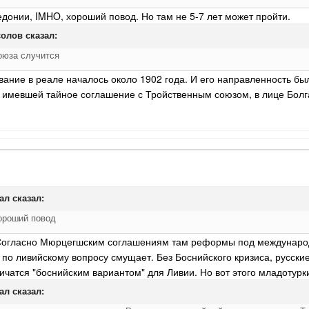
донии, IMHO, хороший повод. Но там не 5-7 лет может пройти.
олов
сказал:
оюза случится
ание в реале началось около 1902 года. И его направленность бы
 имевшей тайное соглашение с Тройственным союзом, в лице Болг
ал
сказал:
ороший повод
? Согласно Мюрцегшским соглашениям там реформы под междунаро
о ливийскому вопросу смущает. Без Боснийского кризиса, русские 
ичатся "боснийским вариантом" для Ливии. Но вот этого младотурки
ал
сказал: