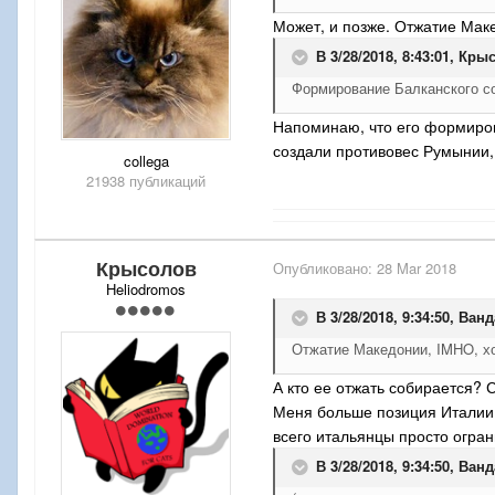
Может, и позже. Отжатие Маке
В 3/28/2018, 8:43:01,
Крыс
Формирование Балканского с
Напоминаю, что его формиров
создали противовес Румынии,
collega
21938 публикаций
Крысолов
Опубликовано:
28 Mar 2018
Heliodromos
В 3/28/2018, 9:34:50,
Ванд
Отжатие Македонии, IMHO, х
А кто ее отжать собирается
Меня больше позиция Италии п
всего итальянцы просто огран
В 3/28/2018, 9:34:50,
Ванд