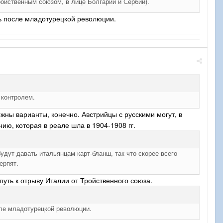
ройственным союзом, в лице Болгарии и Сербии).
ть после младотурецкой революции.
 контролем.
ожны варианты, конечно. Австрийцы с русскими могут, в
нию, которая в реале шла в 1904-1908 гг.
удут давать итальянцам карт-бланш, так что скорее всего
ерпят.
уть к отрыву Италии от Тройственного союза.
сле младотурецкой революции.