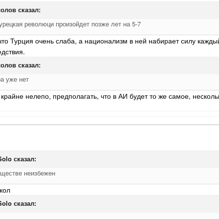
олов
сказал:
урецкая революци произойдет позже лет на 5-7
 что Турция очень слаба, а национализм в ней набирает силу кажды
дствия.
олов
сказал:
а уже нет
н крайне нелепо, предполагать, что в АИ будет то же самое, нескол
Solo
сказал:
бществе неизбежен
скол
Solo
сказал: