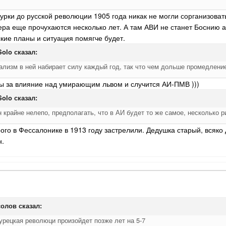
урки до русской революции 1905 года никак не могли сорганизовать
ера еще прочухаются несколько лет. А там АВИ не станет Боснию ан
кие планы и ситуация помягче будет.
Solo
сказал:
нализм в ней набирает силу каждый год, так что чем дольше промедлен
ы за влияние над умирающим львом и случится АИ-ПМВ )))
Solo
сказал:
он крайне нелепо, предполагать, что в АИ будет то же самое, несколько 
ого в Фессалонике в 1913 году застрелили. Дедушка старый, всяко 
н.
олов
сказал:
урецкая революци произойдет позже лет на 5-7