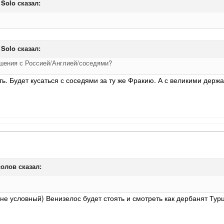
 Solo
сказал:
 Solo
сказал:
шения с Россией/Англией/соседями?
ять. Будет кусаться с соседями за ту же Фракию. А с великими держ
олов
сказал:
не условный) Венизелос будет стоять и смотреть как дербанят Ту