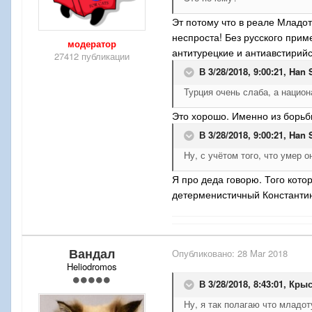
Эт потому что в реале Младот
неспроста! Без русского прим
модератор
антитурецкие и антиавстирийс
27412 публикации
В 3/28/2018, 9:00:21,
Han 
Турция очень слаба, а нацио
Это хорошо. Именно из борьб
В 3/28/2018, 9:00:21,
Han 
Ну, с учётом того, что умер 
Я про деда говорю. Того котор
детерменистичный Константи
Вандал
Опубликовано:
28 Mar 2018
Heliodromos
В 3/28/2018, 8:43:01,
Крыс
Ну, я так полагаю что младот