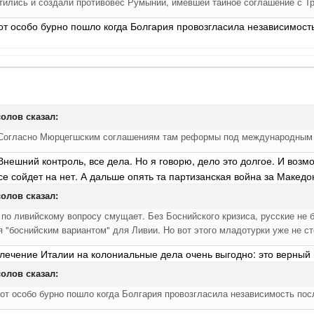
тились и создали противовес Румынии, имевшей тайное соглашение с Т
вот особо бурно пошло когда Болгария провозгласила независимос
олов
сказал:
? Согласно Мюрцегшским соглашениям там реформы под международным
 Внешний контроль, все дела. Но я говорю, дело это долгое. И возм
се сойдет на нет. А дальше опять та партизанская война за Македо
олов
сказал:
по ливийскому вопросу смущает. Без Боснийского кризиса, русские не б
 "боснийским вариантом" для Ливии. Но вот этого младотурки уже не ст
лечение Италии на колониальные дела очень выгодно: это верный п
олов
сказал:
вот особо бурно пошло когда Болгария провозгласила независимость по