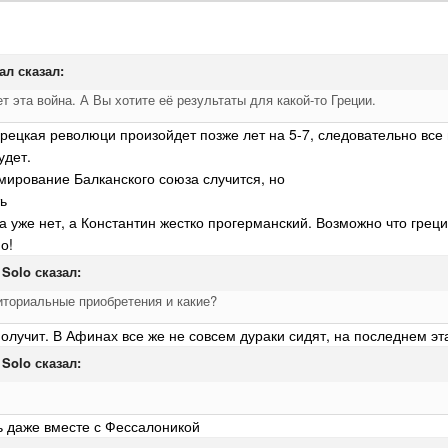
ал
сказал:
т эта война. А Вы хотите её результаты для какой-то Греции.
урецкая революци произойдет позже лет на 5-7, следовательно все
удет.
мирование Балканского союза случится, но
ть
а уже нет, а Константин жестко прогерманский. Возможно что грец
о!
 Solo
сказал:
риториальные приобретения и какие?
получит. В Афинах все же не совсем дураки сидят, на последнем 
 Solo
сказал:
ь даже вместе с Фессалоникой