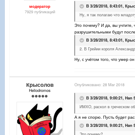
В 3/28/2018, 8:43:01,
Крыс
модератор
7929 публикаций
Ну, я так полагаю что младот
Это почему? И да, вы учтите,
разрушительными будут после
В 3/28/2018, 8:43:01,
Крыс
2. В Грейии короля Александр
Ну, с учётом того, что умер о
Крысолов
Опубликовано:
28 Mar 2018
Heliodromos
В 3/28/2018, 9:00:21,
Han 
ИМХО, раскол в греческом о
А я не спорю. Пусть будет ра
В 3/28/2018, 9:00:21,
Han 
Это почему?