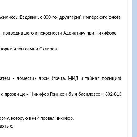
асилиссы Евдокии, с 800-го- друнгарий имперского флота
та, приводившего к покорности Адриатику при Никифоре.
истории член семьи Склиров.
затем – доместик дром (почта, МИД и тайная полиция).
и с прозвищем Никифор Геникон был басилевсом 802-813.
орму, которую в РеИ провел Никифор.
вятых.