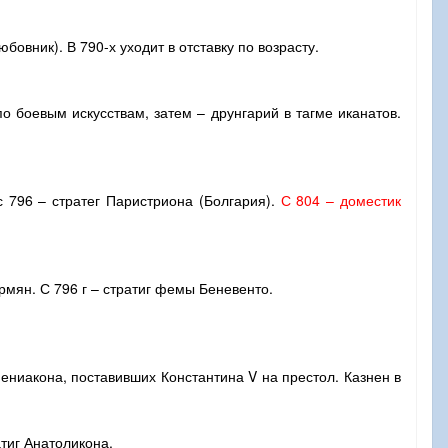
овник). В 790-х уходит в отставку по возрасту.
по боевым искусствам, затем – друнгарий в тагме иканатов.
 с 796 – стратег Паристриона (Болгария).
С 804 – доместик
рмян. С 796 г – стратиг фемы Беневенто.
рмениакона, поставивших Константина
V
на престол. Казнен в
атиг Анатоликона.