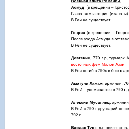
Военная элита Романии.
Асмуд
(в крещении – Кристоф
Глава тагмы этерия (иканаты)
В Реи не существует.
Генрих
(в крещении – Георгий
После ухода Асмуда в отставк
В Реи не существует.
Девгенис
, 770 г.р, турмарх 
восточных фем Малой Азии.
В Реи погиб в 790х в бою с а
Аматуни Хамам
, армянин, 76
В РеИ – упоминается в 790 г,
Алексий Мусалянц,
армянин, 
В РеИ с 790 г друнгарий пеш
792 г.
Вардан Турк
, д.р неизвестна