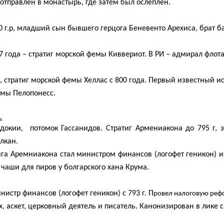
отправлен в монастырь, где затем был ослеплен.
0 г.р, младший сын бывшего герцога Беневенто Арехиса, брат б
797 года – стратиг морской фемы Киввериот. В РИ – адмирал фло
ен, стратиг морской фемы Хеллас с 800 года. Первый известный 
фемы Пелопонесс.
.
адокии,
потомок Гассанидов. Стратиг Армениакона до 795 г, 
лкан.
ига Аремниакона стал министром финансов (логофет геникон) 
 чаши для пиров у болгарского хана Крума.
министр финансов (логофет геникон) с 793 г. П
ровел налоговую реф
х, аскет, церковный деятель и писатель. Канонизирован в лике с