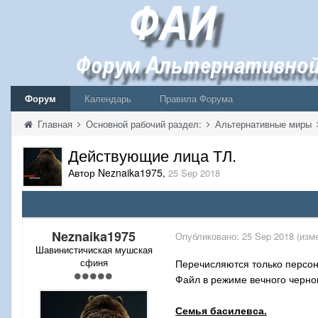
Форум
Календарь
Правила Форума
Главная
Основной рабочий раздел:
Альтернативные миры
Действующие лица ТЛ.
Автор Neznaika1975
,
25 Sep 2018
Neznaika1975
Опубликовано:
25 Sep 2018
(изм
Шавинистичиская мушская
сфиня
Перечисляются только персона
Файл в режиме вечного чернов
Семья басилевса.