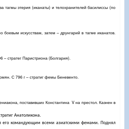
ава тагмы этерия (иканаты) и телохранителей басилиссы (по
по боевым искусствам, затем – друнгарий в тагме иканатов.
796 – стратег Паристриона (Болгария).
рмян. С 796 г – стратиг фемы Беневенто.
мениакона, поставивших Константина
V
на престол. Казнен в
 стратиг Анатоликона.
чил его командующим всеми азиатскими фемами. Поднял