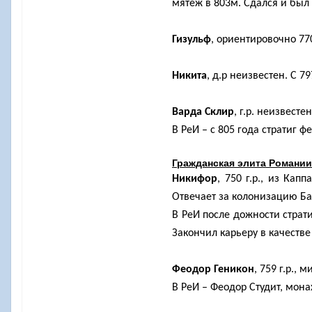
мятеж в 803м. Сдался и был 
Гизульф
, ориентировочно 77
Никита
, д.р неизвестен. С 
Варда Склир
, г.р. неизвест
В РеИ – с 805 года стратиг 
Гражданская элита Романии
Никифор
, 750 г.р., из Капп
Отвечает за колонизацию Ба
В РеИ после дожности страт
Закончил карьеру в качестве
Феодор Геникон
, 759 г.р., 
В РеИ – Феодор Студит, мона