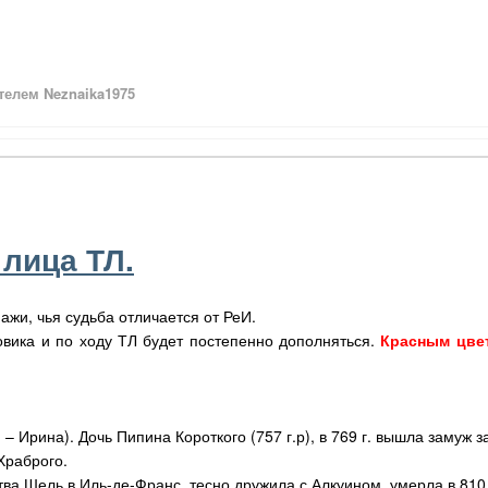
елем Neznaika1975
лица ТЛ.
жи, чья судьба отличается от РеИ.
вика и по ходу ТЛ будет постепенно дополняться.
Красным цве
 Ирина). Дочь Пипина Короткого (757 г.р), в 769 г. вышла замуж з
Храброго.
ва Шель в Иль-де-Франс, тесно дружила с Алкуином, умерла в 810 