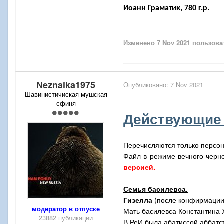
Иоанн Граматик, 780 г.р.
Изменено
7 Nov 2021
пользоват
Neznaika1975
Опубликовано:
7 Nov 2021
Шавинистичиская мушская
сфиня
Действующие 
Перечисляются только персона
Файл в режиме вечного черно
версией.
Семья басилевса.
Гизелла
(после конфирмации –
модератор в отпуске
Мать басилевса Константина 
23882 публикации
В РеИ была абатиссой аббатст