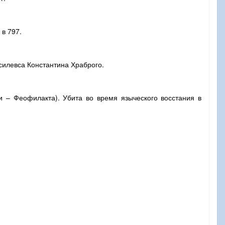
 в 797.
асилевса Константина Храброго.
и – Феофилакта). Убита во время языческого восстания в