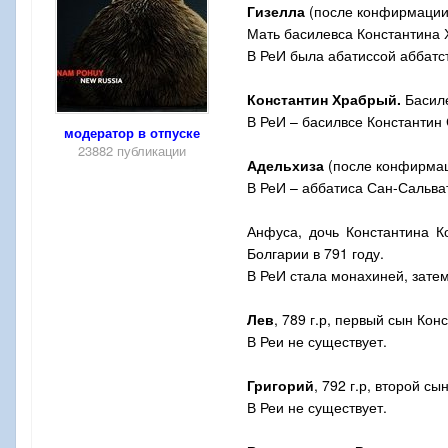
Гизелла
(после конфирмации –
Мать басилевса Константина 
В РеИ была абатиссой аббатст
Константин Храбрый.
Басиле
В РеИ – басилвсе Константин 
модератор в отпуске
23882 публикации
Адельхиза
(после конфирмаци
В РеИ – аббатиса Сан-Сальват
Анфуса, дочь Константина К
Болгарии в 791 году.
В РеИ стала монахиней, зате
Лев
, 789 г.р, первый сын Кон
В Реи не существует.
Григорий
, 792 г.р, второй сы
В Реи не существует.