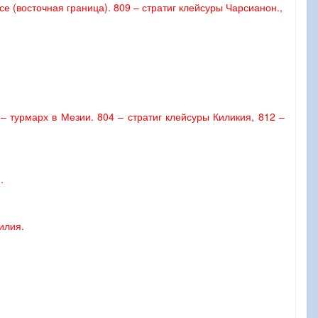
е (восточная граница). 809 – стратиг клейсуры Чарсианон.,
– турмарх в Мезии. 804 – стратиг клейсуры Киликия, 812 –
.
илия.