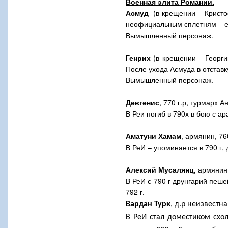
Военная элита Романии.
Асмуд
(в крещении – Кристо
неофициальным сплетням – ее 
Вымышленный персонаж.
Генрих
(в крещении – Георгий
После ухода Асмуда в отставк
Вымышленный персонаж.
Девгенис
, 770 г.р, турмарх А
В Реи погиб в 790х в бою с а
Аматуни Хамам
, армянин, 76
В РеИ – упоминается в 790 г,
Алексий Мусалянц,
армянин, 
В РеИ с 790 г друнгарий пеше
792 г.
Вардан Турк
, д.р неизвестна
В РеИ стал доместиком схо