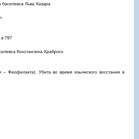
а басилевса Льва Хазара.
г.
 в 797
асилевса Константина Храброго.
и – Феофилакта). Убита во время языческого восстания в