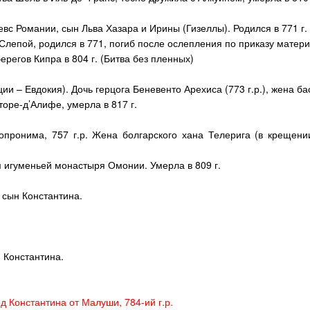
вс Романии, сын Льва Хазара и Ирины (Гизеллы). Родился в 771 г.
Слепой, родился в 771, погиб после ослепления по приказу матери
ерегов Кипра в 804 г. (Битва без пленных)
и – Евдокия). Дочь герцога Беневенто Арехиса (773 г.р.), жена б
оре-д’Алифе, умерла в 817 г.
Копронима, 757 г.р. Жена болгарского хана Телерига (в крещени
м игуменьей монастыря Омонии. Умерла в 809 г.
й сын Константина.
н Константина.
рд Константина от Малуши, 784-ий г.р.