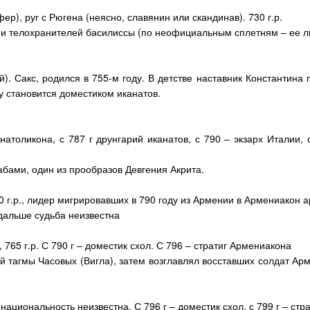
ер), руг с Рюгена (неясно, славянин или скандинав). 730 г.р.
 и телохранителей басилиссы (по неофициальным сплетням – ее люб
). Сакс, родился в 755-м году. В детстве наставник Константина 
у становится доместиком иканатов.
Анатоликона, с 787 г друнгарий иканатов, с 790 – экзарх Италии,
рабами, один из прообразов Девгения Акрита.
0 г.р., лидер мигрировавших в 790 году из Армении в Армениакон а
 дальше судьба неизвестна
765 г.р. С 790 г – доместик схол. С 796 – стратиг Армениакона
ей тагмы Часовых (Вигла), затем возглавлял восставших солдат А
, национальность неизвестна. С 796 г – доместик схол, с 799 г – стр