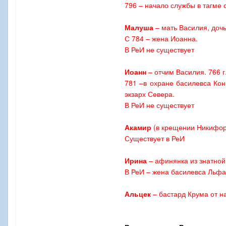
796 – начало службы в тагме 
Малуша
– мать Василия, дочь
С 784 – жена Иоанна.
В РеИ не существует
Иоанн
– отчим Василия. 766 г
781 –в охране басилевса Конс
экзарх Севера.
В РеИ не существует
Акамир
(в крещении Никифор)
Существует в РеИ
Ирина
– афинянка из знатной
В РеИ – жена басилевса Льфа
Альцек
– бастард Крума от на