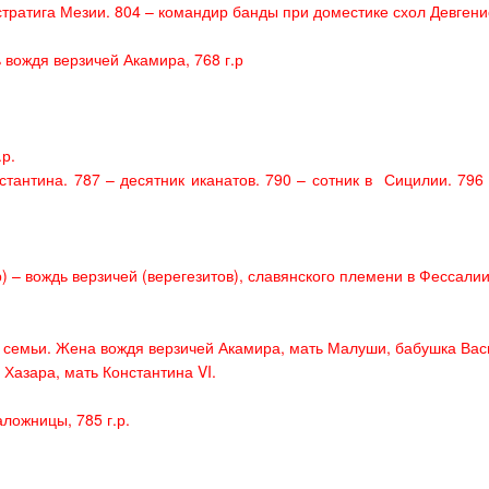
стратига Мезии. 804 – командир банды при доместике схол Девгенис
 вождя верзичей Акамира, 768 г.р
.р.
тантина. 787 – десятник иканатов. 790 – сотник в
Сицилии. 796 
 – вождь верзичей (верегезитов), славянского племени в Фессалии
 семьи. Жена вождя верзичей Акамира, мать Малуши, бабушка Вас
 Хазара, мать Константина
VI
.
ложницы, 785 г.р.