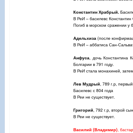
Константин Храбрый.
Басиле
В РеИ – басилевс Константин 
Погиб в морском сражении у б
Адельхиза
(после конфирмаци
В РеИ – аббатиса Сан-Сальват
Анфуса
, дочь Константина 
Болгарии в 791 году.
В РеИ стала монахиней, зате
Лев Мудрый
, 789 г.р, первы
Басилевс с 804 года
В Реи не существует.
Григорий
, 792 г.р, второй сы
В Реи не существует.
Василий (Владимир)
, баста