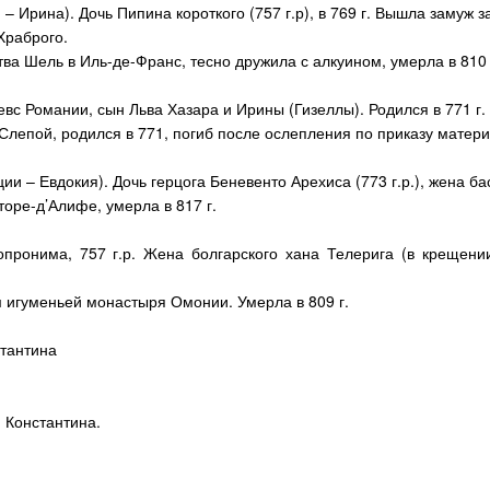
 Ирина). Дочь Пипина короткого (757 г.р), в 769 г. Вышла замуж з
Храброго.
ва Шель в Иль-де-Франс, тесно дружила с алкуином, умерла в 810 
вс Романии, сын Льва Хазара и Ирины (Гизеллы). Родился в 771 г.
Слепой, родился в 771, погиб после ослепления по приказу матери
и – Евдокия). Дочь герцога Беневенто Арехиса (773 г.р.), жена б
оре-д’Алифе, умерла в 817 г.
опронима, 757 г.р. Жена болгарского хана Телерига (в крещени
м игуменьей монастыря Омонии. Умерла в 809 г.
стантина
н Константина.