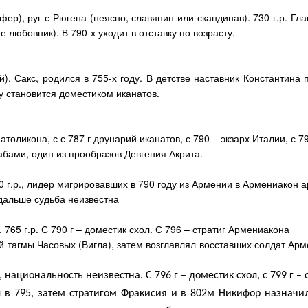
фер), руг с Рюгена (неясно, славянин или скандинав). 730 г.р. Гл
любовник). В 790-х уходит в отставку по возрасту.
). Сакс, родился в 755-х году. В детстве наставник Константина 
у становится доместиком иканатов.
натоликона, с с 787 г друнарий иканатов, с 790 – экзарх Италии, с 
рабами, один из прообразов Девгения Акрита.
0 г.р., лидер мигрировавших в 790 году из Армении в Армениакон а
 дальше судьба неизвестна
765 г.р. С 790 г – доместик схол. С 796 – стратиг Армениакона
й тагмы Часовых (Вигла), затем возглавлял восставших солдат Ар
, национальность неизвестна. С 796 г – доместик схол, с 799 г –
л в 795, затем стратигом Фракисия и в 802м Никифор назна