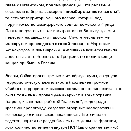
главе с Натансоном, поалей-ционовцы. Эти ребятки и
составили набор пассажиров "
пломбированного вагона
",
то есть экстерриториального поезда, который под
поручительство швейцарского социал-демократа Фрица
Платтена доставил политэмигрантов на Балтику, где они
пересели на шведский пароход. Спустя месяц тем же
маршрутом проследовал
второй поезд
- с Мартовым,
Аксельродом и Луначарским. Англичанка всячески гадила,
арестовывая то Чернова, то Троцкого, но и они в конце
концов прибыли в Россию.
Эсеры, бойкотировав третью и четвёртую думы, свернули
террористическую деятельность (последнее громкое
убийство террористом высокопоставленного чиновника - это
был
Столыпин
- провёл уже анархист и агент охранки
Богров), и занялись работой "на земле", ведя среди
крестьян пропаганду, создавая аграрные кооперативы и
всячески увеличиая свою численность. В отличие от
эсдеков, партия не раздробилась на отдельные фракции,
хотя количество течений внутри ПСР было крайне велико;