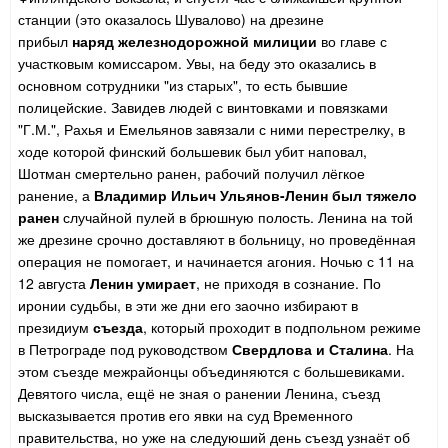
станции (это оказалось Шувалово) на дрезине
прибыл
наряд железнодорожной милиции
во главе с
участковым комиссаром. Увы, на беду это оказались в
основном сотрудники "из старых", то есть бывшие
полицейские. Завидев людей с винтовками и повязками
"Г.М.", Рахья и Емельянов завязали с ними перестрелку, в
ходе которой финский большевик был убит наповал,
Шотман смертельно ранен, рабочий получил лёгкое
ранение, а
Владимир Ильич Ульянов-Ленин был тяжело
ранен
случайной пулей в брюшную полость. Ленина на той
же дрезине срочно доставляют в больницу, но проведённая
операция не помогает, и начинается агония. Ночью с 11 на
12 августа
Ленин умирает
, не приходя в сознание. По
иронии судьбы, в эти же дни его заочно избирают в
президиум
съезда
, который проходит в подпольном режиме
в Петрограде под руководством
Свердлова и Сталина
. На
этом съезде межрайонцы объединяются с большевиками.
Девятого числа, ещё не зная о ранении Ленина, съезд
высказывается против его явки на суд Временного
правительства, но уже на следуюший день съезд узнаёт об