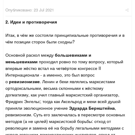
Опубликовано:
23 Jul 2021
2. Идеи и противоречия
Итак, в чём же состояли принципиальные противоречия и в
чём позиции сторон были сходны?
Основной раскол между
большевиками и
меньшевиками
проходил ровно по тому вопросу, который
впервые жёстко встал на четвёртом конгрессе II
Интернационали - а именно, это был вопрос
о
ревизионизме
. Ленин и беки являлись марксистами
ортодоксальными, весьма склонными к жёсткому
догматизму, как учил главный марксистский организатор,
Фридрих Энгельс; тогда как Аксельрод и меки всей душой
приняли эволюционное учение
Эдуарда Бернштейна
,
ревизионизм. Суть его заключалась в пересмотре основных
методов (а не целей) марксистской борьбы: отход от
революции и замена её на борьбу легальными методами с
использованием демократических институтов, отход от