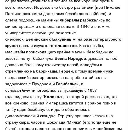
социалистов-утопистов и топила за всё хорошее против
всего плохого. Их довольно быстро разгонали (при Николае
Палкине разгоняли даже таких безобидных сойбоев), и
слегка подросшие мамкины либералы разбежались по
министерствам и столоначальствам. В 1840-х в том же
университете следующее поколение
снежинок,
Белинский
с
Бакуниным
, на базе литературного
кружка начали изучать
гегельянство
. Казалось бы,
масштабы происходящего крайне малы и безобидны до
зевоты, но тут бабахнула
Весна Народов
, давшая толчок
довольно большому количеству новой молодёжи к
стремлению на баррикады. Герцен, к тому времени уже
оседлавший трактор, оказался на гребне этой волны:
задружился с Прудоном и Гарибальди, и
основал
блог
типографию, выпускавшую с 1857
года
видосы
газету "
Колокол
", в которой рассказывал, как
всё хреново,
сраная Имперашка катится в сраное говно
и
т.п.; у царя бомбануло, и дело обратилось в
дипломатический скандал. Герцену пришлось свалить в
страну сыра, часов и шоколада "Милка" (его тогда ещё не
было), которая надолго станет гостеприимным прибежищем