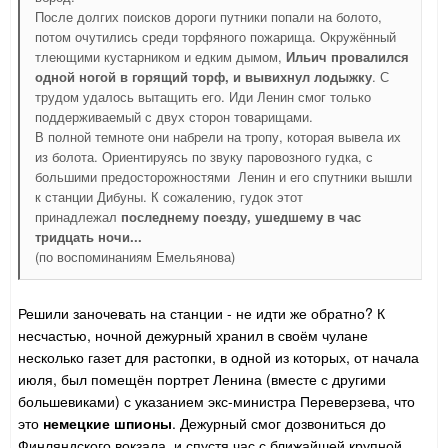
После долгих поисков дороги путники попали на болото,
потом очутились среди торфяного пожарища. Окружённый
тлеющими кустарником и едким дымом,
Ильич провалился
одной ногой в горящий торф, и вывихнул лодыжку
. С
трудом удалось вытащить его. Иди Ленин смог только
поддерживаемый с двух сторон товарищами.
В полной темноте они набрели на тропу, которая вывела их
из болота. Ориентируясь по звуку паровозного гудка, с
большими предосторожностями Ленин и его спутники вышли
к станции Дибуны. К сожалению, гудок этот
принадлежал
последнему поезду, ушедшему в час
тридцать ночи...
(по воспоминаниям Емельянова)
Решили заночевать на станции - не идти же обратно? К
несчастью, ночной дежурный хранил в своём чулане
несколько газет для растопки, в одной из которых, от начала
июля, был помещён портрет Ленина (вместе с другими
большевиками) с указанием экс-министра Переверзева, что
это
немецкие шпионы
. Дежурный смог дозвониться до
Финляндского вокзала, и спустя час с ближайшей крупной