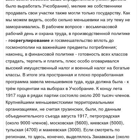
было выработать Учсобрание), мелкие же собственники
продавать свои участки также могли только государству. Как
мы можем видеть, особо сильно меньшевики на эту тему не
заморачивались. В рабочем вопросе - восьмичасовой
рабочий день и охрана труда, в производственной политике
-
госрегулирование
и госвмешательство вплоть до
госмонополии на важнейшие предметы потребления;
наконец, в финансовой политике - готовность всех классов
страдать, терпеть и платить, плюс особо оговаривался
высокий имущественный налог и военный налог на богатые
классы. В итоге эта пространная и плохо проработанная
программа завела меньшевиков туда, куда должна была - к
трём процентам на выборах в Учсобрание. К концу лета
1917 года в рядах партии состояло около 200 тысяч членов.
Крупнейшими меньшевистскими территориальными
организациями, не считая грузинских, были, по данным
объединительного съезда августа 1917, петроградская
(около 9000 членов), московская (5600), киевская (5000),
тульская (4700) и макеевская (3000). Если смотреть по
регионам, то здесь, конечно, выделялось Закавказье (около