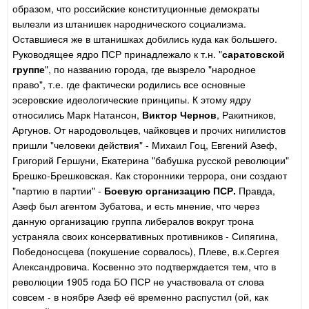
образом, что российские конституционные демократы
вылезли из штанишек народнического социализма.
Оставшиеся же в штанишках добились куда как большего.
Руководящее ядро ПСР принадлежало к т.н. "
саратовской
группе
", по названию города, где вызрело "народное
право", т.е. где фактически родились все основные
эсеровские идеологические принципы. К этому ядру
относились Марк Натансон,
Виктор Чернов
, Ракитников,
Аргунов. От народовольцев, чайковцев и прочих нигилистов
пришли "человеки действия" - Михаил Гоц, Евгений Азеф,
Григорий Гершуни, Екатерина "бабушка русской революции"
Брешко-Брешковская. Как сторонники террора, они создают
"партию в партии" -
Боевую организацию ПСР.
Правда,
Азеф был агентом Зубатова, и есть мнение, что через
данную организацию группа либералов вокруг трона
устраняла своих консервативных противников - Сипягина,
Победоносцева (покушение сорвалось), Плеве, в.к.Сергея
Александровича. Косвенно это подтверждается тем, что в
революции 1905 года БО ПСР не участвовала от слова
совсем - в ноябре Азеф её временно распустил (ой, как