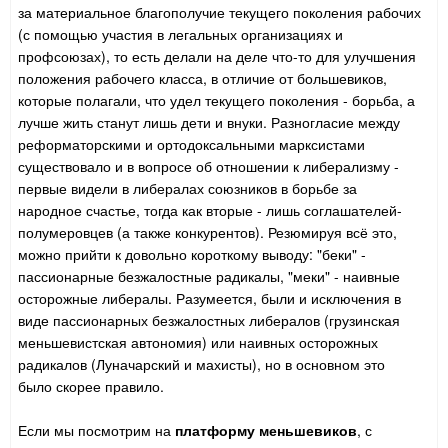
за материальное благополучие текущего поколения рабочих
(с помощью участия в легальных организациях и
профсоюзах), то есть делали на деле что-то для улучшения
положения рабочего класса, в отличие от большевиков,
которые полагали, что удел текущего поколения - борьба, а
лучше жить станут лишь дети и внуки. Разногласие между
реформаторскими и ортодоксальными марксистами
существовало и в вопросе об отношении к либерализму -
первые видели в либералах союзников в борьбе за
народное счастье, тогда как вторые - лишь соглашателей-
полумеровцев (а также конкурентов). Резюмируя всё это,
можно прийти к довольно короткому выводу: "беки" -
пассионарные безжалостные радикалы, "меки" - наивные
осторожные либералы. Разумеется, были и исключения в
виде пассионарных безжалостных либералов (грузинская
меньшевистская автономия) или наивных осторожных
радикалов (Луначарский и махисты), но в основном это
было скорее правило.
Если мы посмотрим на
платформу меньшевиков
, с