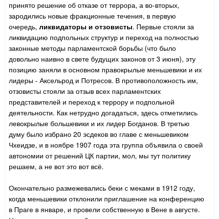
принято решение об отказе от террора, а во-вторых,
зародились новые фракционные течения, в первую
очередь,
ликвидаторы и отзовисты
. Первые стояли за
ликвидацию подпольных структур и переход на полностью
законные методы парламентской борьбы (что было
довольно наивно в свете будущих законов от 3 июня), эту
позицию заняли в основном правокрылые меньшевики и их
лидеры - Аксельрод и Потресов. В противоположность им,
отзовисты стояли за отзыв всех парламентских
представителей и переход к террору и подпольной
деятельности. Как нетрудно догадаться, здесь отметились
левокрылые большевики и их лидер Богданов. В третью
думу было избрано 20 эсдеков во главе с меньшевиком
Чхеидзе, и в ноябре 1907 года эта группа объявила о своей
автономии от решений ЦК партии, мол, мы тут политику
решаем, а не вот это вот всё.
Окончательно размежевались беки с меками в 1912 году,
когда меньшевики отклонили приглашение на конференцию
в Праге в январе, и провели собственную в Вене в августе.