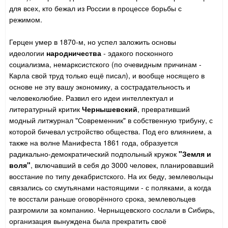
для всех, кто бежал из России в процессе борьбы с
режимом.
Герцен умер в 1870-м, но успел заложить основы
идеологии
народничества
- эдакого посконного
социализма, немарксистского (по очевидным причинам -
Карла свой труд только ещё писал), и вообще носящего в
основе не эту вашу экономику, а сострадательность и
человеколюбие. Развил его идеи интеллектуал и
литературный критик
Чернышевский
, превративший
модный литжурнал "Современник" в собственную трибуну, с
которой бичевал устройство общества. Под его влиянием, а
также на волне Манифеста 1861 года, образуется
радикально-демократический подпольный кружок
"Земля и
воля"
, включавший в себя до 3000 человек, планировавший
восстание по типу декабристского. На их беду, землевольцы
связались со смутьянами настоящими - с поляками, а когда
те восстали раньше оговорённого срока, землевольцев
разгромили за компанию. Черныщевского сослали в Сибирь,
организация вынуждена была прекратить своё