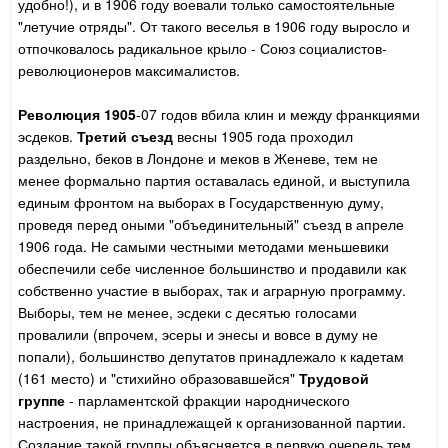
удобно!), и в 1906 году воевали только самостоятельные
"летучие отряды". От такого веселья в 1906 году выросло и
отпочковалось радикальное крыло - Союз социалистов-
революционеров максималистов.
Революция 1905
-07 годов вбила клин и между франкциями
эсдеков.
Третий съезд
весны 1905 года проходил
раздельно, беков в Лондоне и меков в Женеве, тем не
менее формально партия оставалась единой, и выступила
единым фронтом на выборах в Государственную думу,
проведя перед оными "объединительный" съезд в апреле
1906 года. Не самыми честными методами меньшевики
обеспечили себе численное большинство и продавили как
собственно участие в выборах, так и аграрную программу.
Выборы, тем не менее, эсдеки с десятью голосами
провалили (впрочем, эсеры и энесы и вовсе в думу не
попали), большинство депутатов принадлежало к кадетам
(161 место) и "стихийно образовавшейся"
Трудовой
группе
- парламентской фракции народнического
настроения, не принадлежащей к организованной партии.
Создание такой группы объясняется в первую очередь тем,