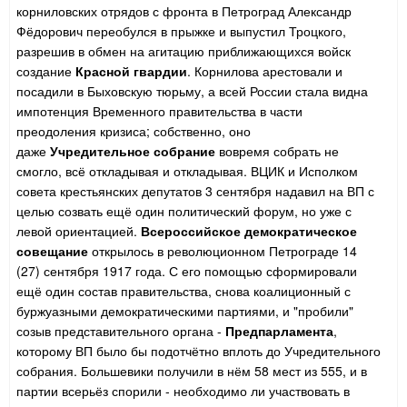
корниловских отрядов с фронта в Петроград Александр
Фёдорович переобулся в прыжке и выпустил Троцкого,
разрешив в обмен на агитацию приближающихся войск
создание
Красной гвардии
. Корнилова арестовали и
посадили в Быховскую тюрьму, а всей России стала видна
импотенция Временного правительства в части
преодоления кризиса; собственно, оно
даже
Учредительное собрание
вовремя собрать не
смогло, всё откладывая и откладывая. ВЦИК и Исполком
совета крестьянских депутатов 3 сентября надавил на ВП с
целью созвать ещё один политический форум, но уже с
левой ориентацией.
Всероссийское демократическое
совещание
открылось в революционном Петрограде 14
(27) сентября 1917 года. С его помощью сформировали
ещё один состав правительства, снова коалиционный с
буржуазными демократическими партиями, и "пробили"
созыв представительного органа -
Предпарламента
,
которому ВП было бы подотчётно вплоть до Учредительного
собрания. Большевики получили в нём 58 мест из 555, и в
партии всерьёз спорили - необходимо ли участвовать в