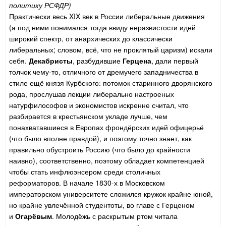
политику РСФДР)
Практически весь XIX век в России либеральные движения
(а под ними понимался тогда ввиду неразвистости идей
широкий спектр, от анархических до классически
либеральных; словом, всё, что не проклятый царизм) искали
себя.
Декабристы
, разбудившие
Герцена
, дали первый
толчок чему-то, отличного от дремучего западничества в
стиле ещё князя Курбского: потомок старинного дворянского
рода, прослушав лекции либерально настроеных
натурфилософов и экономистов искренне считал, что
разбирается в крестьянском укладе лучше, чем
понахватавшиеся в Европах фрондёрских идей офицерьё
(что было вполне правдой), и поэтому точно знает, как
правильно обустроить Россию (что было до крайности
наивно), соответственно, поэтому обладает компетенцией
чтобы стать инфлюэнсером среди столичных
реформаторов. В начале 1830-х в Московском
императорском университете сложился кружок крайне юной,
но крайне увлечённой студентоты, во главе с Герценом
и
Огарёвым
. Молодёжь с раскрытым ртом читала