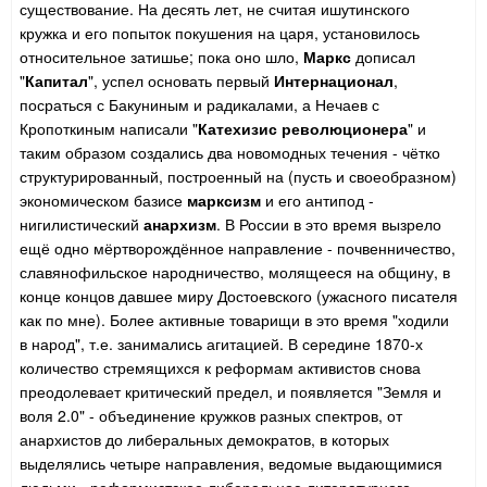
существование. На десять лет, не считая ишутинского
кружка и его попыток покушения на царя, установилось
относительное затишье; пока оно шло,
Маркс
дописал
"
Капитал
", успел основать первый
Интернационал
,
посраться с Бакуниным и радикалами, а Нечаев с
Кропоткиным написали "
Катехизис революционера
" и
таким образом создались два новомодных течения - чётко
структурированный, построенный на (пусть и своеобразном)
экономическом базисе
марксизм
и его антипод -
нигилистический
анархизм
. В России в это время вызрело
ещё одно мёртворождённое направление - почвенничество,
славянофильское народничество, молящееся на общину, в
конце концов давшее миру Достоевского (ужасного писателя
как по мне). Более активные товарищи в это время "ходили
в народ", т.е. занимались агитацией. В середине 1870-х
количество стремящихся к реформам активистов снова
преодолевает критический предел, и появляется "Земля и
воля 2.0" - объединение кружков разных спектров, от
анархистов до либеральных демократов, в которых
выделялись четыре направления, ведомые выдающимися