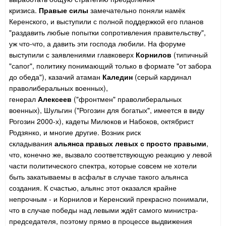
кризиса.
Правые силы
замечательно поняли намёк
Керенского, и выступили с полной поддержкой его планов
"раздавить любые попытки сопротивления правительству",
уж что-что, а давить эти господа любили. На форуме
выступили с заявлениями главковерх
Корнилов
(типичный
"сапог", политику понимающий только в формате "от забора
до обеда"), казачий атаман
Каледин
(серый кардинал
праволиберальных военных),
генерал
Алексеев
("фронтмен" праволиберальных
военных), Шульгин ("Рогозин для богатых", имеется в виду
Рогозин 2000-х), кадеты Милюков и Набоков, октябрист
Родзянко, и многие другие. Возник риск
складывания
альянса правых левых с просто правыми
,
что, конечно же, вызвало соответствующую реакцию у левой
части политического спектра, которые совсем не хотели
быть закатываемы в асфальт в случае такого альянса
создания. К счастью, альянс этот оказался крайне
непрочным - и Корнилов и Керенский прекрасно понимали,
что в случае победы над левыми ждёт самого министра-
председателя, поэтому прямо в процессе выдвижения