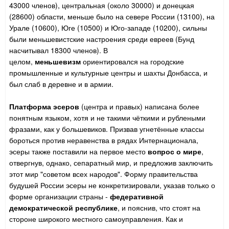
43000 членов), центральная (около 30000) и донецкая
(28600) области, меньше было на севере России (13100), на
Урале (10600), Юге (10500) и Юго-западе (10200), сильны
были меньшевистские настроения среди евреев (Бунд
насчитывал 18300 членов). В
целом,
меньшевизм
ориентировался на городские
промышленные и культурные центры и шахты Донбасса, и
был слаб в деревне и в армии.
Платформа эсеров
(центра и правых) написана более
понятным языком, хотя и не такими чёткими и рублеными
фразами, как у большевиков. Призвав угнетённые классы
бороться против неравенства в рядах Интернационала,
эсеры также поставили на первое место
вопрос о мире
,
отвергнув, однако, сепаратный мир, и предложив заключить
этот мир "советом всех народов". Форму правительства
будушей России эсеры не конкретизировали, указав только о
форме организации страны -
федеративной
демократической республике
, и пояснив, что стоят на
стороне широкого местного самоуправления. Как и