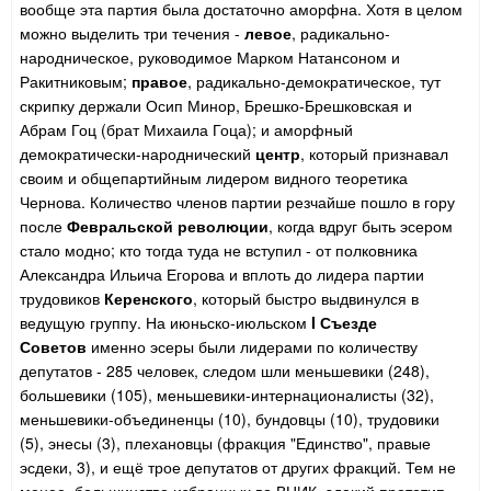
вообще эта партия была достаточно аморфна. Хотя в целом
можно выделить три течения -
левое
, радикально-
народническое, руководимое Марком Натансоном и
Ракитниковым;
правое
, радикально-демократическое, тут
скрипку держали Осип Минор, Брешко-Брешковская и
Абрам Гоц (брат Михаила Гоца); и аморфный
демократически-народнический
центр
, который признавал
своим и общепартийным лидером видного теоретика
Чернова. Количество членов партии резчайше пошло в гору
после
Февральской революции
, когда вдруг быть эсером
стало модно; кто тогда туда не вступил - от полковника
Александра Ильича Егорова и вплоть до лидера партии
трудовиков
Керенского
, который быстро выдвинулся в
ведущую группу. На июньско-июльском
I Съезде
Советов
именно эсеры были лидерами по количеству
депутатов - 285 человек, следом шли меньшевики (248),
большевики (105), меньшевики-интернационалисты (32),
меньшевики-объединенцы (10), бундовцы (10), трудовики
(5), энесы (3), плехановцы (фракция "Единство", правые
эсдеки, 3), и ещё трое депутатов от других фракций. Тем не