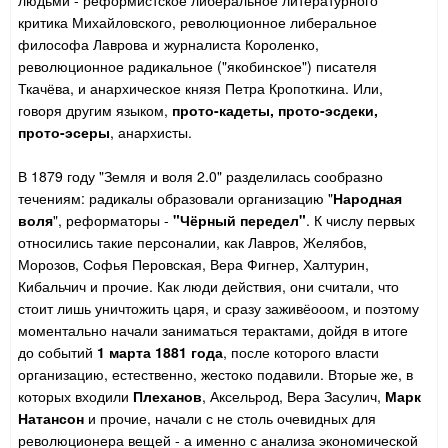
людьми - реформистское либеральное литературного
критика Михайловского, революционное либеральное
философа Лаврова и журналиста Короленко,
революционное радикальное ("якобинское") писателя
Ткачёва, и анархическое князя Петра Кропоткина. Или,
говоря другим языком,
прото-кадеты, прото-эсдеки,
прото-эсеры
, анархисты.
В 1879 году "Земля и воля 2.0" разделилась сообразно
течениям: радикалы образовали организацию "
Народная
воля
", реформаторы -
"Чёрный передел"
. К числу первых
относились такие персоналии, как Лавров, Желябов,
Морозов, Софья Перовская, Вера Фигнер, Халтурин,
Кибальчич и прочие. Как люди действия, они считали, что
стоит лишь уничтожить царя, и сразу заживёооом, и поэтому
моментально начали заниматься терактами, дойдя в итоге
до событий
1 марта 1881 года
, после которого власти
организацию, естественно, жестоко подавили. Вторые же, в
которых входили
Плеханов
, Аксельрод, Вера Засулич,
Марк
Натансон
и прочие, начали с не столь очевидных для
революционера вещей - а именно с анализа экономической