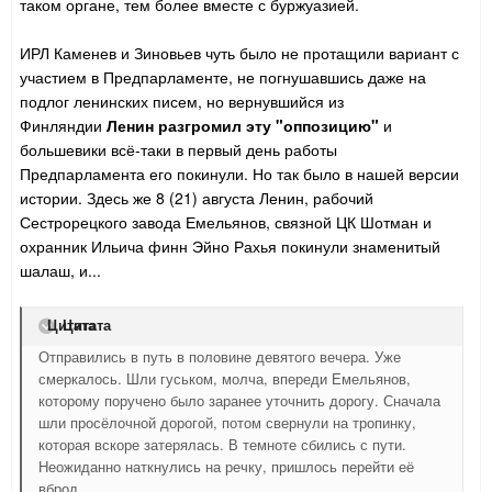
таком органе, тем более вместе с буржуазией.
ИРЛ Каменев и Зиновьев чуть было не протащили вариант с
участием в Предпарламенте, не погнушавшись даже на
подлог ленинских писем, но вернувшийся из
Финляндии
Ленин разгромил эту "оппозицию"
и
большевики всё-таки в первый день работы
Предпарламента его покинули. Но так было в нашей версии
истории. Здесь же 8 (21) августа Ленин, рабочий
Сестрорецкого завода Емельянов, связной ЦК Шотман и
охранник Ильича финн Эйно Рахья покинули знаменитый
шалаш, и...
Цитата
Цитата
Отправились в путь в половине девятого вечера. Уже
смеркалось. Шли гуськом, молча, впереди Емельянов,
которому поручено было заранее уточнить дорогу. Сначала
шли просёлочной дорогой, потом свернули на тропинку,
которая вскоре затерялась. В темноте сбились с пути.
Неожиданно наткнулись на речку, пришлось перейти её
вброд.