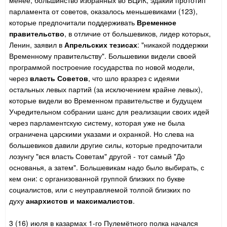
менее, большинство избранных во ВЦИК, эдакий прототип
парламента от советов, оказалось меньшевиками (123),
которые предпочитали поддерживать
Временное
правительство
, в отличие от большевиков, лидер которых,
Ленин, заявил в
Апрельских тезисах
: "никакой поддержки
Временному правительству". Большевики видели своей
программой построение государства по новой модели,
через
власть Советов
, что шло вразрез с идеями
остальных левых партий (за исключением крайне левых),
которые видели во Временном правительстве и будущем
Учредительном собрании шанс для реализации своих идей
через парламентскую систему, которая уже не была
ограничена царскими указами и охранкой. Но слева на
большевиков давили другие силы, которые предпочитали
лозунгу "вся власть Советам" другой - тот самый "До
основанья, а затем". Большевикам надо было выбирать, с
кем они: с организованной группой близких по букве
социалистов, или с неуправляемой толпой близких по
духу
анархистов и максималистов
.
3 (16) июля в казармах 1-го Пулемётного полка начался