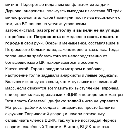
митинг. Подогретые недавним конфликтом из-за дачи
Дурново, анархисты, пользуясь выходом из состава ВП трёх
министров-капиталистов (покинули пост из-за несогласия с
тем, что ВП пошло на уступки украинским
автономистам),
разогрели толпу и вывели её на улицы
,
потребовав от
Петросовета
немедленно
взять власть в
городе
в свои руки. Эсеры и меньшевики, составлявшие в
Петросовете большинство, закономерно отказались. Тогда
толпа начала требовать того же непосредственно от
большевистского ЦК, находившегося в особняке
Кшесинской. Город наводнили матросы и рабочие,
настроение толпе задавали анархисты и левые радикалы.
Большевики почувствовали, что могут лишиться симпатий
масс, если откажутся возглавить их выступление, впрочем,
они ограничились призывами к ВЦИК и повторением мантры
"вся власть Советам", де-факто толпой никто не управлял.
Матросы, рабочие, солдаты, анархисты, просто бандиты
окружили Таврический дворец и начали потихоньку
отлавливать членов ВЦИК, так, чуть не пострадал Чернов,
вовремя спасённый Троцким. В итоге, ВЦИК-таки взял