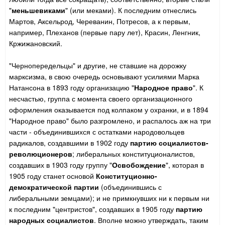
"
меньшевиками
" (или меками). К последним отнеслись
Мартов, Аксельрод, Череванин, Потресов, а к первым,
например, Плеханов (первые пару лет), Красин, Ленгник,
Кржижановский.
"Чернопередельцы" и другие, не ставшие на дорожку
марксизма, в свою очередь основывают усилиями Марка
Натансона в 1893 году организацию "
Народное право
". К
несчастью, группа с момента своего организационного
оформления оказывается под колпаком у охранки, и в 1894
"Народное право" было разгромлено, и распалось аж на три
части - объединившихся с остатками народовольцев
радикалов, создавшими в 1902 году
партию социалистов-
революционеров
; либеральных конституционалистов,
создавших в 1903 году группу "
Освобождение
", которая в
1905 году станет основой
Конституционно-
демократической партии
(объединившись с
либеральными земцами); и не примкнувших ни к первым ни
к последним "центристов", создавших в 1905 году
партию
народных социалистов
. Вполне можно утверждать, таким