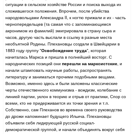
ситуации в сельском хозяйстве России и поиска выхода их
сложившегося положения. Впрочем, после убийства
народовольцами Александра II, к ногтю прижали и их - часть
чернопередельцев (та самая что с запоминающимся
акронимом из фамилий) эмигрировала в страну сыра и
часов, другую часть выслали в ссылку в разные места
необъятной Родины. Плехановцы создали в Швейцарии в
1883 году группу "
Освобождение труда
", которая
начиталась Маркса и пришла в полнейший восторг. С
народнических позиций они
перешли на марксистские
, и
начали штамповать научные работы, распространять
литературу и заниматься прочими подобными вещами.
Возможно, именно здесь и были заложены классические
черты отечественного коммунизма - вождизм, колебание с
линией партии, уклон в теорию и отрыв от практики, Спор со
всеми, кто не придерживается их точки зрения и т.п.
Собственно, сам Плеханов во времена своего руководства
до дрожи напоминает будущего Ильича. Плехановцы
объявили себя лидирующей русской социал-
демократической группой, и начали объединять вокруг себя