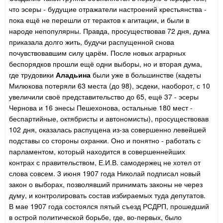
что эсеры - будущие отражатели настроений крестьянства -
пока ещё не перешли от терактов к агитации, и были в
народе непопулярны. Правда, просуществовав 72 дня, дума
приказала долго жить, будучи распущенной снова
почувствовавшим силу царём. После новых аграрных
беспорядков прошли ещё одни выборы, но и вторая дума,
где трудовики
Аладьина
были уже в большинстве (кадеты
Милюкова потеряли 63 места (до 98), эсдеки, наоборот, с 10
увеличили своё представительство до 65, ещё 37 - эсеры
Чернова и 16 энесы Пешехонова, остальные 180 мест -
беспартийные, октябристы и автономисты), просуществовав
102 дня, оказалась распущена из-за совершенно левейшей
подставы со стороны охранки. Оно и понятно - работать с
парламентом, который находится в совершеннейших
контрах с правительством, Е.И.В. самодержец не хотел от
слова совсем. 3 июня 1907 года Николай подписал новый
закон о выборах, позволявший принимать законы не через
думу, и контролировать состав избираемых туда депутатов.
В мае 1907 года состоялся пятый съезд РСДРП, прошедший
в острой политической борьбе, где, во-первых, было