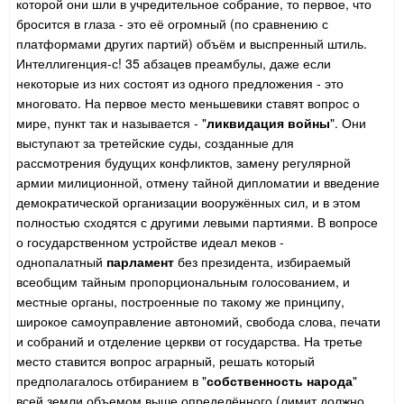
которой они шли в учредительное собрание, то первое, что
бросится в глаза - это её огромный (по сравнению с
платформами других партий) объём и выспренный штиль.
Интеллигенция-с! 35 абзацев преамбулы, даже если
некоторые из них состоят из одного предложения - это
многовато. На первое место меньшевики ставят вопрос о
мире, пункт так и называется - "
ликвидация войны
". Они
выступают за третейские суды, созданные для
рассмотрения будущих конфликтов, замену регулярной
армии милиционной, отмену тайной дипломатии и введение
демократической организации вооружённых сил, и в этом
полностью сходятся с другими левыми партиями. В вопросе
о государственном устройстве идеал меков -
однопалатный
парламент
без президента, избираемый
всеобщим тайным пропорциональным голосованием, и
местные органы, построенные по такому же принципу,
широкое самоуправление автономий, свобода слова, печати
и собраний и отделение церкви от государства. На третье
место ставится вопрос аграрный, решать который
предполагалось отбиранием в "
собственность народа
"
всей земли объемом выше определённого (лимит должно