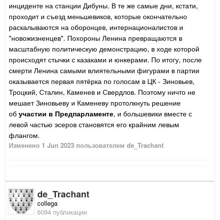
инциденте на станции Дибуны. В те же самые дни, кстати,
проходит и съезд меньшевиков, которые окончательно
раскалываются на оборонцев, интернационалистов и
"новожизненцев". Похороны Ленина превращаются в
масштабную политическую демонстрацию, в ходе которой
происходят стычки с казаками и юнкерами. По итогу, после
смерти Ленина самыми влиятельными фигурами в партии
оказывается первая пятёрка по голосам в ЦК - Зиновьев,
Троцкий, Сталин, Каменев и Свердлов. Поэтому ничто не
мешает Зиновьеву и Каменеву протолкнуть решение
об
участии в Предпарламенте
, и большевики вместе с
левой частью эсеров становятся его крайним левым
флангом.
Изменено
1 Jun 2023
пользователем de_Trachant
de_Trachant
collega
6094 публикации