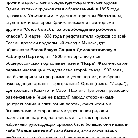
прочие марксисткие и социал-демократические кружки.
Одним из таких кружков стал образованный в 1895 году
адвокатом
Ульяновым
, студентом-юристом
Мартовым
,
студентом-инженером Кржижановским и некоторыми
другими "
Союз борьбы за освобождение рабочего
класса
". В марте 1898 года представители кружков со всей
России провели подпольный съезд в Минске, где
образовали
Российскую Социал-Демократическую
Рабочую Партию
, а в 1900 году организуется
общероссийская подпольная газета "Искра". Фактически же
первым настоящим съедом стал второй съезд 1903 года,
где были приняты программа и устав партии, и избраны
руководящие органы - Центральный Орган (газета "Искра"),
Центральный Комитет и Совет Партии. При этом произошло
размежевание (ещё не раскол!) между сторонниками
централизации и элитизации партии, фактическими
бланкистами, и сторонниками укрупнения рядов и
размывания партии, легалистами. Так как первых в
избранных руководящих органах было больше, они назвали
себя "
большевиками
" (или беками, если сокращённо,
любили тогда всё сокращать), соответственно, вторые стали