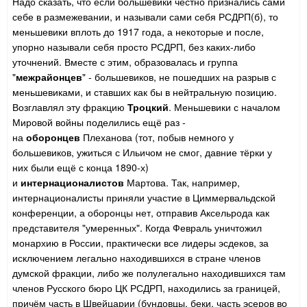
Надо сказать, что если большевики честно признались сами
себе в размежевании, и называли сами себя РСДРП(б), то
меньшевики вплоть до 1917 года, а некоторые и после,
упорно называли себя просто РСДРП, без каких-либо
уточнений. Вместе с этим, образовалась и группа
"
межрайонцев
" - большевиков, не пошедших на разрыв с
меньшевиками, и ставших как бы в нейтральную позицию.
Возглавлял эту фракцию
Троцкий
. Меньшевики с началом
Мировой войны поделились ещё раз -
на
оборонцев
Плеханова (тот, побыв немного у
большевиков, ужиться с Ильичом не смог, давние тёрки у
них были ещё с конца 1890-х)
и
интернационалистов
Мартова. Так, например,
интернационалисты приняли участие в Циммервальдской
конференции, а оборонцы нет, отправив Аксельрода как
представителя "умеренных". Когда Февраль уничтожил
монархию в России, практически все лидеры эсдеков, за
исключением легально находившихся в стране членов
думской фракции, либо же полулегально находившихся там
членов Русского бюро ЦК РСДРП, находились за границей,
причём часть в Швейцарии (бундовцы, беки, часть эсеров во