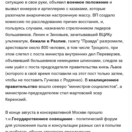
ситуацию в свои руки, объявил
военное положение
и
вызвал юнкеров и артиллерию с казаками, которые
разогнали анархически настроенную массу. ВП создало
комиссию по расследованию причин восстания, и,
пользуясь случаем, назначило стрелочником лидеров
большевиков. Ленин и Зиновьев, зачитывавший ВЦИКу
ультиматум,
бежали в Разлив
, газету "Правда" разгромили,
арестовали около 800 человек, в том числе Троцкого, при
этом слетел с поста министра внутренних дел Переверзев,
объявивший большевиков немецкими шпионами, следом за
ним ушёл с поста председателя правительства князь Львов
(которого в своё время поставили на этот пост только затем,
чтобы не поставить Гучкова с Родзянко). В
коалиционное
правительство
вошло семеро "министров-социалистов", а
министром-председателем стал мартовский эсер
Керенский.
В конце августа в консервативной Москве прошло
т.н.
Государственное совещание
- политический форум
для успокоения пыла и консультации разных сил в попытке
выработать общую стратегию преодоления