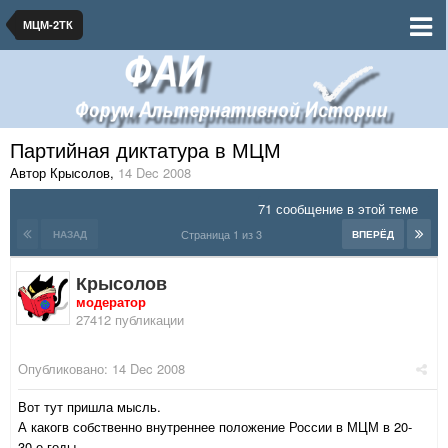
МЦМ-2ТК
Партийная диктатура в МЦМ
Автор Крысолов
,
14 Dec 2008
71 сообщение в этой теме
Страница 1 из 3
НАЗАД
ВПЕРЁД
Крысолов
модератор
27412 публикации
Опубликовано:
14 Dec 2008
Вот тут пришла мысль.
А какогв собственно внутреннее положение России в МЦМ в 20-
30-е годы.