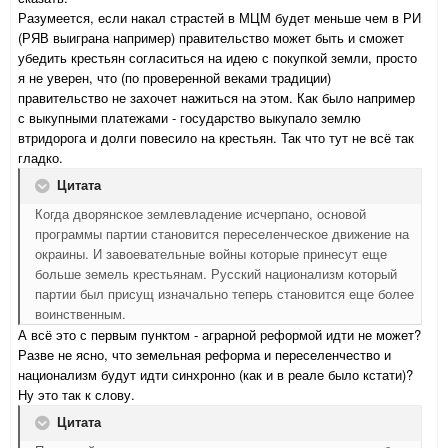
Разумеется, если накал страстей в МЦМ будет меньше чем в РИ
(РЯВ выиграна например) правительство может быть и сможет
убедить крестьян согласиться на идею с покупкой земли, просто
я не уверен, что (по проверенной веками традиции)
правительство не захочет нажиться на этом. Как было например
с выкупными платежами - государство выкупало землю
втридорога и долги повесило на крестьян. Так что тут не всё так
гладко.
Цитата
Когда дворянское землевладение исчерпано, основой
программы партии становится переселенческое движение на
окраины. И завоевательные войны которые принесут еще
больше земель крестьянам. Русский национализм который
партии был присущ изначально теперь становится еще более
воинственным.
А всё это с первым пунктом - аграрной реформой идти не может?
Разве не ясно, что земельная реформа и переселенчество и
национализм будут идти синхронно (как и в реале было кстати)?
Ну это так к слову.
Цитата