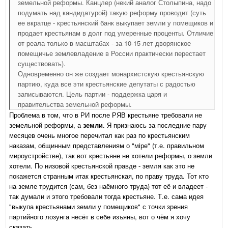
земельной реформы. Канцлер (некий аналог Столыпина, надо
подумать над кандидатурой) такую реформу проводит (суть
ее вкратце - крестьянский банк выкупает земли у помещиков и
продает крестьянам в долг под умеренные проценты. Отличие
от реала только в масштабах - за 10-15 лет дворянское
помещичье землевладение в России практически перестает
существовать).
Одновременно он же создает монархистскую крестьянскую
партию, куда все эти крестьянские депутаты с радостью
записываются. Цель партии - поддержка царя и
правительства земельной реформы.
Проблема в том, что в РИ после РЯВ крестьяне требовали не
земельной реформы, а
земли
. Я признаюсь за последние пару
месяцев очень многое перечитал как раз по крестьянским
наказам, общинным представлениям о "мiре" (т.е. правильном
мироустройстве), так вот крестьяне не хотели реформы, о земли
хотели. По низовой крестьянской правде - земля как это не
покажется странным итак крестьянская, по праву труда. Тот кто
на земле трудится (сам, без наёмного труда) тот её и владеет -
так думали и этого требовали тогда крестьяне. Т.е. сама идея
"выкупа крестьянами земли у помещиков" с точки зрения
партийного лозунга несёт в себе изъяны, вот о чём я хочу
сказать.