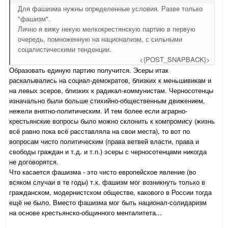
Для фашизма нужны определенные условия. Разве только
"фашизм".
Лично я вижу некую мелкокрестянскую партию в первую
очередь, помноженную на национализм, с сильными
соцалистическими тенденции.
<{POST_SNAPBACK}>
Образовать единую партию получится. Эсеры итак
раскалывались на социал-демократов, близких к меньшивикам и
на левых эсеров, близких к радикал-коммунистам. Черносотенцы
изначально были больше стихийно-общественным движением,
нежели внятно-политическим. И тем более если аграрно-
крестьянские вопросы было можно склонить к компромису (жизнь
всё равно пока всё расставляла на свои места), то вот по
вопросам чисто политическим (права ветвей власти, права и
свободы граждан и т.д. и т.п.) эсеры с черносотенцами никогда
не договорятся.
Что касается фашизма - это чисто европейское явление (во
всяком случаи в те годы) т.к. фашизм мог возникнуть только в
гражданском, модернистском обществе, какового в России тогда
ещё не было. Вместо фашизма мог быть национал-солидаризм
на основе крестьянско-общинного менталитета...