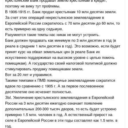
Крестьянский Банк продавал землю крестьянам в кредит,
поэтому не вижу тут проблемы.
В 1906-1915 гг. Банк продал крестьянам 10 млн десятин земли.
За счет этих операций некрестьянское землевладение в
Европейской России сократилось с 70 млн десятин до 60 млн, то
есть примерно на одну седьмую.
Разумеется такие темпы нас никак не могут устроить.
Банк должен продавать как минимум по 3 млн десятин в год (в
реале в среднем 1 млн десятин в год). Это возможно, если будет
принят курс на обвал земельных цен (в реале Банк их
искуственно поддерживал на высоком уровне с целью помочь
помещикам). А государство своей налоговой политикой должно
стимулировать продажу помещиками земли.
Вот за 20 лет и управимся.
Такими темпами к ПМВ помещичье землевладение сократится
вдвое по сравнению с 1905 г. А за первое послевоенное
десятилетие оно исчезнет полностью.
ЗЫ. Увеличение крестьянского землевладения в Европейской
России на 3 млн десятин ежегодно означает появление
дополнительных 200-300 тысяч дворов, то есть будет устроено
примерно 1.5 млн. человек в год. А естественный прирост на
селе в Европейской России в эти годы составлял как 1.5 млн. в
год.