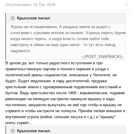
Опубликовано:
26 Dec 2008
Крысолов писал:
Угрозы не останавливали. А раздача земли за выкуп с
сочетании с угрозами вполне остановят. Хорошо переть буром
когда нечего терять, а когда власть готова пойти тебе
навстречу в обмен на еще один налог - то тут есть повод
задуматся.
<{POST_SNAPBACK}>
В целом да, вот только радостного вступления в про
правительственную партию и полного хирения и ухода с
политической арены социалистов, описанных у Читателя, не
будет. Будет медленная, в пару десятилетий, продажа
крестьянам земли с одновременным подавлением восстаний и
бунтов. Ведь крестьянство после 1905 - взрывоопасное, подавив
революцию на кипящую кастрюлю накинули крышку и надо
постепенно, аккуратно выпускать из неё пар чтобы и крышку не
сорвало и чтобы кастрюля не лопнула. Причём любая внешняя и
внутренняя угроза (война, сильная засуха и т.д.) и "крышку"
опять сорвёт...
Крысолов писал: