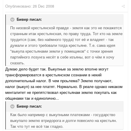
Опубликовано:
26 Dec 2008
Бивер писал:
По низовой крестьянской правде - земля как это не покажется
странным итак крестьянская, по праву труда. Тот кто на земле
трудится (сам, без наёмного труда) тот её и владеет - так
думали и этого требовали тогда крестьяне. Т.е. сама идея
"выкупа крестьянами земли у помещиков" с точки зрения
партийного лозунга несёт в себе изъяны, вот о чём я хочу
сказать.
Думаю дело будет так. Выкупные за землю вполне могут
трансформироватся в крестьянском сознании в некий
дополнительный налог. В чем проьлема? Землю получают,
налог (выкуп) за нее платят. Нормально. В реале однако никаком
менталитет не препятствовал крестьянам землю покупать как
общинами так и единолично...
Бивер писал:
Как было например с выкупными платежами - государство
выкупало землю втридорога и долги повесило на крестьян.
Так что тут не всё так гладко.