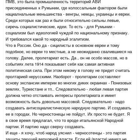
ПМВ, это была промышленность территорий АВИ
присоединенных к Румынии, где колоссальным фактором были
нациалнальные меньшинства - венгры, немцы, украинцы и евреи.
Среди которых как раз и были относительно сильны левые,
сиречь социалистические, идеи. То есть - для Румынии -
социализм был идеологией чуждой по национальному признаку.
И требовался какой то народный эгалитизм.
Что в России. Оно да - сицилисты в основном евреи и тому
подобное, но евреи то местные, а не неожиданно свалившиеся на
голову. Далее, пролетариат есть. Да , он не особо массов, но в
событиях лета 1914 показывает себя как самая активная
политическая сила. При этом никому в голову не придет считать
пролтарией нерусскими. Наоборот - пролетарии составляют
основу экспансии империи во многих диких окраинах - Понизовых
землях, Туркестане и тп.. Следовательно - любая левая партия
должна четко отстаивать интересы пролетариата и имеет
возможность быть довольно массовой. Следовательно - надо
создавать антисоциалистическую народную партию. И создавать
ее в городах. Но черностонецы не пойдут. Их просто не будет. Я
в свое время предлагал, что то вроде итальянской Народной
партии. И партию надо сверху создавать.
И еще - я хочу, чтоб народ уяснил - черносотенцы - это партия
защиты текущей верховной власти. Если ей (власти) ничего не