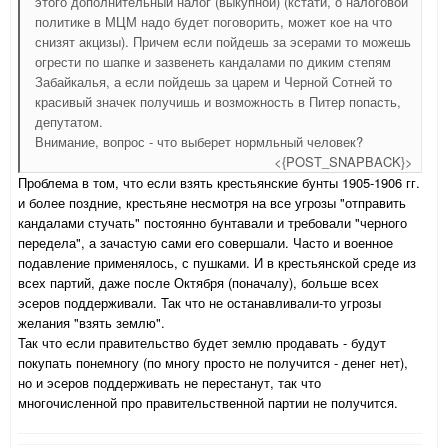
этого дополнительный налог (выкупной) (кстати, о налоговой
политике в МЦМ надо будет поговорить, может кое на что
снизят акцизы). Причем если пойдешь за эсерами то можешь
огрести по шапке и зазвенеть кандалами по диким степям
Забайкалья, а если пойдешь за царем и Черной Сотней то
красивый значек получишь и возможность в Питер попасть,
депутатом.
Внимание, вопрос - что выберет нормльный человек?
<{POST_SNAPBACK}>
Проблема в том, что если взять крестьянские бунты 1905-1906 гг.
и более поздние, крестьяне несмотря на все угрозы "отправить
кандалами стучать" постоянно бунтавали и требовали "черного
передела", а зачастую сами его совершали. Часто и военное
подавление применялось, с пушками. И в крестьянской среде из
всех партий, даже после Октября (поначалу), больше всех
эсеров поддерживали. Так что не останавливали-то угрозы
желания "взять землю".
Так что если правительство будет землю продавать - будут
покупать понемногу (по многу просто не получится - денег нет),
но и эсеров поддерживать не перестанут, так что
многочисленной про правительственной партии не получится.