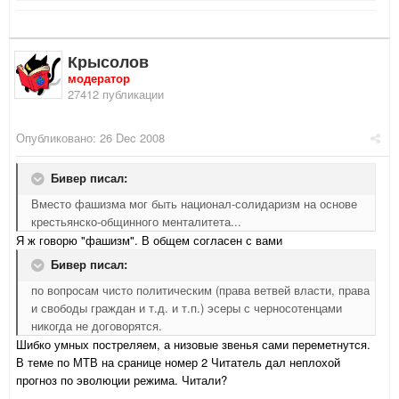
Крысолов
модератор
27412 публикации
Опубликовано:
26 Dec 2008
Бивер писал:
Вместо фашизма мог быть национал-солидаризм на основе
крестьянско-общинного менталитета...
Я ж говорю "фашизм". В общем согласен с вами
Бивер писал:
по вопросам чисто политическим (права ветвей власти, права
и свободы граждан и т.д. и т.п.) эсеры с черносотенцами
никогда не договорятся.
Шибко умных постреляем, а низовые звенья сами переметнутся.
В теме по МТВ на сранице номер 2 Читатель дал неплохой
прогноз по эволюции режима. Читали?