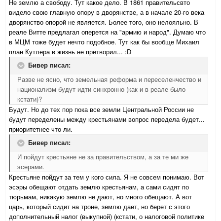
Не землю а свободу. Тут какое дело. В 1861 правительсвто
видело свою главную опору в дворянстве, а в начале 20-го века
дворянство опорой не является. Более того, оно нелояльно. В
реале Витте предлагал оперется на "армию и народ". Думаю что
в МЦМ тоже будет нечто подобное. Тут как бы вообще Михаил
план Кутлера в жизнь не претворил... :D
Бивер писал:
Разве не ясно, что земельная реформа и переселенчество и
национализм будут идти синхронно (как и в реале было
кстати)?
Будут. Но до тех пор пока все земли Центральной России не
будут переделены между крестьянами вопрос передела будет...
приоритетнее что ли.
Бивер писал:
И пойдут крестьяне не за правительством, а за те ми же
эсерами.
Крестьяне пойдут за тем у кого сила. Я не совсем понимаю. Вот
эсэры обещают отдать землю крестьянам, а сами сидят по
тюрьмам, никакую землю не дают, но много обещают. А вот
царь, который сидит на троне, землю дает, но берет с этого
дополнительный налог (выкупной) (кстати, о налоговой политике