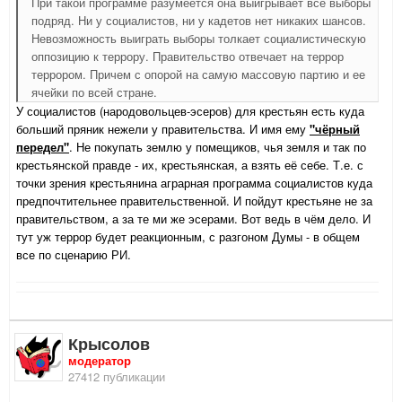
При такой программе разумеется она выигрывает все выборы
подряд. Ни у социалистов, ни у кадетов нет никаких шансов.
Невозможность выиграть выборы толкает социалистическую
оппозицию к террору. Правительство отвечает на террор
террором. Причем с опорой на самую массовую партию и ее
ячейки по всей стране.
У социалистов (народовольцев-эсеров) для крестьян есть куда
больший пряник нежели у правительства. И имя ему
"чёрный
передел"
. Не покупать землю у помещиков, чья земля и так по
крестьянской правде - их, крестьянская, а взять её себе. Т.е. с
точки зрения крестьянина аграрная программа социалистов куда
предпочтительнее правительственной. И пойдут крестьяне не за
правительством, а за те ми же эсерами. Вот ведь в чём дело. И
тут уж террор будет реакционным, с разгоном Думы - в общем
все по сценарию РИ.
Крысолов
модератор
27412 публикации