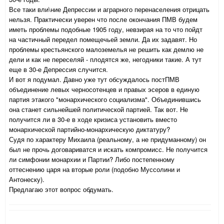
Все таки вли\ние Депрессии и аграрного перенаселения отрицать
нельзя. Практически уверен что после окончания ПМВ будем
иметь проблемы подобные 1905 году, невзирая на то что пойдт
на частичный передел помещечьей земли. Да их задавят. Но
проблемы крестьянского малоземелья не решить как демлю не
дели и как не переселяй - плодятся же, негодники такие. А тут
еще в 30-е Депрессия случится.
И вот я подумал. Давно уже тут обсуждалось постПМВ
объединение левых черносотенцев и правых эсеров в единую
партия этакого "монархического социализма". Объединившись
она станет сильнейшей политической партией. Так вот. Не
получится ли в 30-е в ходе кризиса установить вместо
монархической партийно-монархическую диктатуру?
Судя по характеру Михаила (реальному, а не придуманному) он
был не прочь договариватся и искать компромисс. Не получится
ли симфонии монархии и Партии? Либо постепенному
оттеснению царя на вторые роли (подобно Муссолини и
Антонеску).
Предлагаю этот вопрос обдумать.