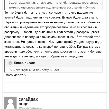
Будет медленная, в пару десятилетий, продажа крестьянам
земли с одновременным подавлением восстаний и бунтов.
То что будут бунты - с этим я согласен, а то что наделение
землей будет медленная - не совсем. Думаю будет два этапа.
Первый - принудительный выкуп земли у помещиков в обмен на
облигации и наделение экспроприированой землей крестьян в
рассрочку. Второй - дальнейший выкуп земли у разорающегося
дворянства и передача этой земли крестьянам. Вот второй этап
затянется. Но пусть тянется. Нам однопартийную диктатуру надо
установить не сразу, а ко второй половине 30-х. Как раз к этому
времени надо обеспечить понимание крестьян что земли больше
нет и делить нечего, а надо отобрать ее у инородцев.
Бивер писал:
Ри максимум был помоему 50 лет
Этого мало???
сагайдак
collega
1249 публикаций