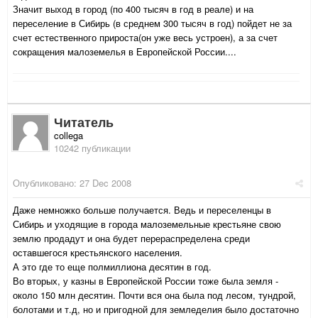
Значит выход в город (по 400 тысяч в год в реале) и на
переселение в Сибирь (в среднем 300 тысяч в год) пойдет не за
счет естественного прироста(он уже весь устроен), а за счет
сокращения малоземелья в Европейской России....
Читатель
collega
10242 публикации
Опубликовано:
27 Dec 2008
Даже немножко больше получается. Ведь и переселенцы в
Сибирь и уходящие в города малоземельные крестьяне свою
землю продадут и она будет перераспределена среди
оставшегося крестьянского населения.
А это где то еще полмиллиона десятин в год.
Во вторых, у казны в Европейской России тоже была земля -
около 150 млн десятин. Почти вся она была под лесом, тундрой,
болотами и т.д, но и пригодной для земледелия было достаточно