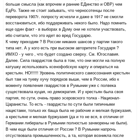
больше смысла (как впрочем и ранние ЕДинство и ОВР) чем
ЕдРо. Также не стоит забывать, что черносотенцы после
переворота 1907г. попросту исчезли и даже в 1917 не смогли
восстановиться, ибо поддерживать некого было. Надо помнить
еще один факт - в выборах в Думу они не хотели участвовать,
ибо считали, что это идет во вред Государю.
К чему приходим ? В России никаких шансов у партии такого
типа нет. А у кого есть при высоком авторитете Государя ?
ИМХО - у чего , что будет создано сверху. См. Югославия.
Далее. Сила гвардистов была в том, что они могли на полную
катушку использовать ксенофобскую карту и опираться на
крестьян. НО!!!!!! Уровень политического самосознания крестьян
был там на туеву хучу порядков выше, чем в России, ибо к
моменту появления гвардистов в Румынии уже с полвека
существовала куцая, но демократия. И у крестьян была своя
партия, по сути, очень право эсеровского толка - Национал-
Царанисты. То есть - гвардисты по сути были типичными
нацистами, только их баща была не рабочие и мелкая буржуазия,
а крестьяне и мелкая буржуазия (да и то не вся, в отличии от
Германии либералы в Румынии полностью зачморены не были).
В чем еще были отличия от России ? В Румынии напрочь
отсуствовала промышленность, а та, которая возникла после