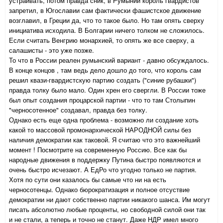
устраивать, потом правда сник, в Румынии король гвардистов
запретил, в Югославии сам фактически фашистское движение
возглавил, в Греции да, что то такое было. Но там опять сверху
инициатива исходила. В Болгарии ничего толком не сложилось.
Если считать Венгрию монархией, то опять же все сверху, а
салашисты - это уже позже.
То что в России реален румынский вариант - давно обсуждалось.
В конце концов , там ведь дело дошло до того, что король сам
решил квази-гвардистскую партию создать ("синие рубашки")
правда толку было мало. Один хрен его свергли. В России тоже
был опыт создания процарской партии - что то там Столыпин
"черносотенное" создавал, правда без толку.
Однако есть еще одна проблема - возможно ли создание хоть
какой то массовой промонархической НАРОДНОЙ силы без
наличия демократии как таковой. Я считаю что это важнейший
момент ! Посмотрите на современную Россию. Все как бы
народные движения в поддержку Путина быстро появляются и
очень быстро исчезают. А ЕдРо что угодно только не партия.
Хотя по сути они казалось бы самые что ни на есть
черносотенцы. Однако бюрократизация и полное отсуствие
демократии ни дают собственно партии никакого шанса. Им могут
писать абсолютно любые проценты, но свободной силой они так
и не стали, а теперь и точно не станут. Даже НДР имел много