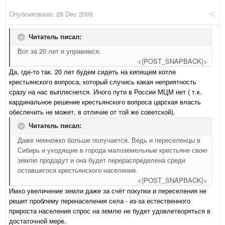
Опубликовано:
28 Dec 2008
Читатель писал:
Вот за 20 лет и управимся.
<{POST_SNAPBACK}>
Да, где-то так. 20 лет будем сидеть на кипящем котле
крестьянского вопроса, который случись какая неприятность
сразу на нас выплеснется. Иного пути в России МЦМ нет ( т.к.
кардинальное решение крестьянского вопроса царская власть
обеспечить не может, в отличие от той же советской).
Читатель писал:
Даже немножко больше получается. Ведь и переселенцы в
Сибирь и уходящие в города малоземельные крестьяне свою
землю продадут и она будет перераспределена среди
оставшегося крестьянского населения.
<{POST_SNAPBACK}>
Имхо увеличение земли даже за счёт покупки и переселения не
решит проблему перенаселения села - из-за естественного
прироста населения спрос на землю не будет удовлетворяться в
достаточной мере.