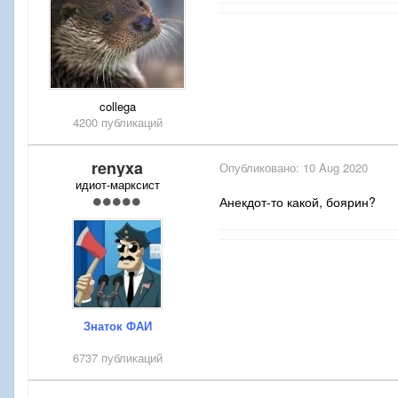
collega
4200 публикаций
renyxa
Опубликовано:
10 Aug 2020
идиот-марксист
Анекдот-то какой, боярин?
Знаток ФАИ
6737 публикаций