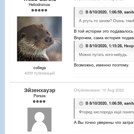
Heliodromos
В 8/10/2020, 1:06:59,
sani
А ртуть-то зачем? Очень тяжё
В той истории это подавалось
Впрочем, сама история подава
В 8/10/2020, 1:15:28,
Нкор
Можно пугать кого-нибудь.
Возможно, именно поэтому.
collega
4200 публикаций
Эйзенхауэр
Опубликовано:
10 Aug 2020
Perses
В 8/10/2020, 1:06:59,
sani
Фторид кислорода ещё понять
А Вы точно уверены что затра