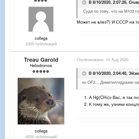
В 8/10/2020, 2:07:26,
Crus
Судя по тому, что на М103 го
Может не влез?) И СССР на та
collega
2300 публикаций
Treau Garold
Опубликовано:
10 Aug 2020
Heliodromos
В 8/10/2020, 2:04:40,
Эйзе
но OF2... Диметилгидразин на
А Hg(CH
)
Вас, я так 
3
2
К тому же, узники конц
collega
4200 публикаций