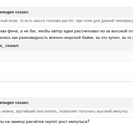
tareugen
сказал:
лый атом, то есть масса топлива растёт, при этом для данной температ
 как фича, а не баг, якобы автор идеи рассчитывал из-за высокой п
лась как разновидность военно-морской байки, за что купил, за то
о_
сказал:
tareugen
сказал:
 можно, крутейший окислитель, позволяет получить высокий импульс
ты на замену расчётов окупят рост импульса?