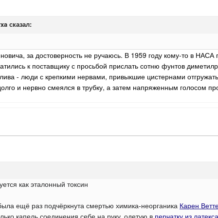
yxa
сказал:
новича, за достоверность не ручаюсь. В 1959 году кому-то в НАСА
атились к поставщику с просьбой прислать сотню фунтов диметил
лива - люди с крепкими нервами, привыкшие цистернами отгружать
долго и нервно смеялся в трубку, а затем напряженным голосом пр
уется как эталонный токсин
 была ещё раз подчёркнута смертью химика-неорганика
Карен Ветт
олько капель соединения себе на руку, одетую в
перчатку из латекс