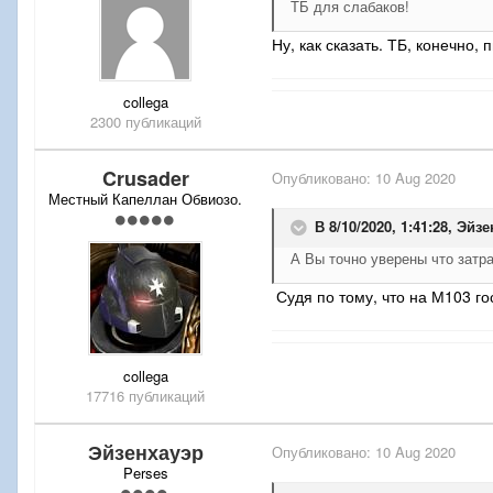
ТБ для слабаков!
Ну, как сказать. ТБ, конечно,
collega
2300 публикаций
Crusader
Опубликовано:
10 Aug 2020
Местный Капеллан Обвиозо.
В 8/10/2020, 1:41:28,
Эйзе
А Вы точно уверены что затр
Судя по тому, что на М103 го
collega
17716 публикаций
Эйзенхауэр
Опубликовано:
10 Aug 2020
Perses