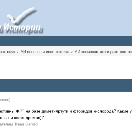
ных наук
АИ-военная и иная техника
АИ-космонавтика и ракетная т
енено)
ективны ЖРТ на базе диметилртути и фторидов кислорода? Какие у 
ковых и космодромов)?
телем Treau Garold