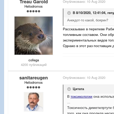
Treau Garold
Опубликовано:
10 Aug 2020
Heliodromos
В 8/10/2020, 12:41:04,
ren
Анекдот-то какой, боярин?
Рассказываю в перепеве Раби
топливным составом. Они обр
экспериментальных видов топ
Однако в этот раз поставщик 
collega
4200 публикаций
sanitareugen
Опубликовано:
10 Aug 2020
Heliodromos
Цитата
В
токсикологии
она использ
...
Токсичность диметилртути
того, как она пролила неск