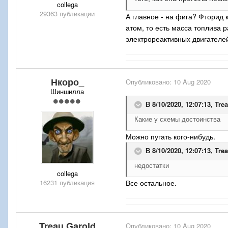
collega
29363 публикации
А главное - на фига? Фторид 
атом, то есть масса топлива 
электрореактивных двигателей
Нкоро_
Опубликовано:
10 Aug 2020
Шиншилла
В 8/10/2020, 12:07:13,
Tre
Какие у схемы достоинства
Можно пугать кого-нибудь.
В 8/10/2020, 12:07:13,
Tre
недостатки
collega
16231 публикация
Все остальное.
Treau Garold
Опубликовано:
10 Aug 2020