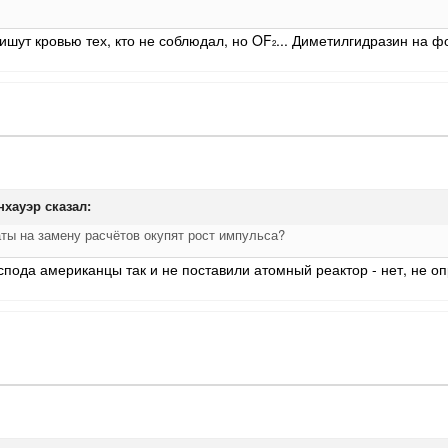
 пишут кровью тех, кто не соблюдал, но OF
... Диметилгидразин на ф
2
нхауэр
сказал:
аты на замену расчётов окупят рост импульса?
спода американцы так и не поставили атомный реактор - нет, не оп