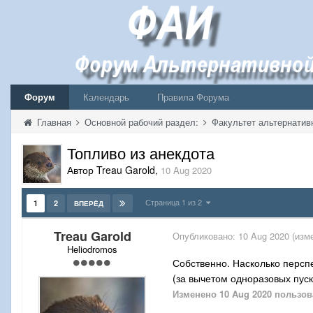
Форум
Календарь
Правила Форума
Главная
Основной рабочий раздел:
Факультет альтернатив
Топливо из анекдота
Автор Treau Garold
,
10 Aug 2020
Страница 1 из 2
1
2
ВПЕРЁД
Treau Garold
Опубликовано:
10 Aug 2020
(изм
Heliodromos
Собственно. Насколько персп
(за вычетом одноразовых пус
Изменено
10 Aug 2020
пользова