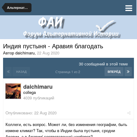
Альтернативная География
Индия пустыня - Аравия благодать
Автор daichimaru
,
22 Aug 2020
30 сообщений в этой теме
Страница 1 из 2
НАЗАД
ВПЕРЁД
daichimaru
collega
4039 публикаций
Опубликовано:
22 Aug 2020
Коллеги, есть вопрос. Может ли, без изменения географии, быть
измене климат? Так, чтобы в Индии была пустыня, сродни
Аравии, а в Аравии( соответсвенно) наоборот?