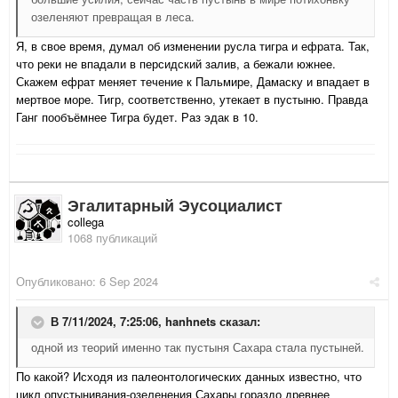
озеленяют превращая в леса.
Я, в свое время, думал об изменении русла тигра и ефрата. Так,
что реки не впадали в персидский залив, а бежали южнее.
Скажем ефрат меняет течение к Пальмире, Дамаску и впадает в
мертвое море. Тигр, соответственно, утекает в пустыню. Правда
Ганг пообъёмнее Тигра будет. Раз эдак в 10.
Эгалитарный Эусоциалист
collega
1068 публикаций
Опубликовано:
6 Sep 2024
В 7/11/2024, 7:25:06,
hanhnets
сказал:
одной из теорий именно так пустыня Сахара стала пустыней.
По какой? Исходя из палеонтологических данных известно, что
цикл опустынивания-озеленения Сахары гораздо древнее