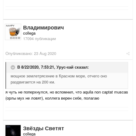
Владимирович
collega
17094 публикации
Опубликовано:
23 Aug 2020
В 8/22/2020, 7:53:21,
Урус-хай
сказал:
мощное землетрясение в Красном море, отчего оно
раздвигается на 200 км.
я чуть не поперхнулся, но вспомнил, что аquila non captat muscas
(орлы мух не ловят), коллега верен себе, полагаю
Звёзды Светят
collega