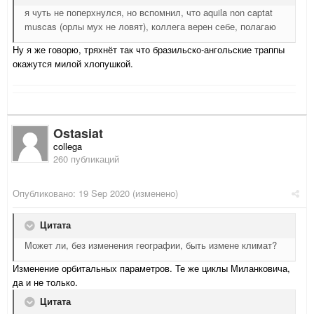
я чуть не поперхнулся, но вспомнил, что аquila non captat
muscas (орлы мух не ловят), коллега верен себе, полагаю
Ну я же говорю, тряхнёт так что бразильско-ангольские траппы
окажутся милой хлопушкой.
Ostasiat
collega
260 публикаций
Опубликовано:
19 Sep 2020
(изменено)
Цитата
Может ли, без изменения географии, быть измене климат?
Изменение орбитальных параметров. Те же циклы Миланковича,
да и не только.
Цитата