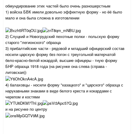
обмундирование этих частей было очень разношерстным
1) войска БВК имели довольно эффектную форму - но ёё было
мало и она была сложна в изготовлении
2) Слуцкий и Новогрудский пехотные полки - польскую форму
старого "легионского" образца
3) прибалтийские части - рядовой и младший офицерский состав
носили царскую форму без погон с треугольной матерчатой
бело-красно-белой кокардой, высшие офицеры - тную форму
БНР образца 1918 года (на рисунке она слева (справа -
литовская))
4) балаховцы - носили форму "казацкого" и "царского" образца с
нарукавными знаками в виде белого креста и кокардами с
черепом и костями
и на рисунке по центру