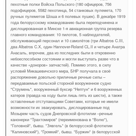
пехотные полки Войска Польского (180 офицеров, 756
подофицеров, 5582 пехотинца, 54 станковых пулемета, 170
ручных пулеметов Шоша и 6 полевых пушек). В декабре 1919
года белорусскому командованию была переподчинена и
дислоцированная в Минске 1-я авиационная группа резерва
главного командования: 10 пилотов, 5 наблюдателей,
обслуживающий персонал и 10 самолётов (три Albatros C.III,
два Albatros C.X, один Hannover-Roland CL.II и четыре Анатра
Анасаль, впрочем, два из последних были в откровенно
небоеспособном состоянии и могли выступать разве что в
качестве «доноров» запчастей). Помимо этого, в силу
условий Микашевичского мира, БНР получала в своё
распоряжение довольно приличные речные силы –
передаваемые польской стороной вооруженное судно
"Струмень", вооруженный буксир "Нептун" и 6 вооруженных
катеров (правда на ходу были лишь пять из шести), а также
оставленные отступающими Советами, которые не имели
возможности их эвакуировать, дислоцированные под
Мозырем часть судов Днепровской флотилии –речные
канонерки "Трахтомиров" (переименована в "Волю"),
"Головной", бывш. "Зявгель" (в белорусской флотилии
"Калиновский"), "Громкий", бывш. "Буржин" (в белорусской