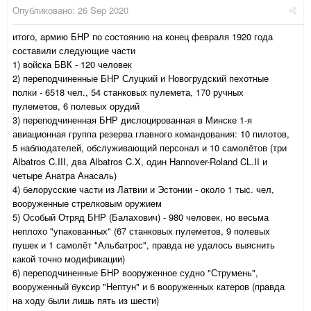
Опубликовано:
26 Sep 2020
итого, армию БНР по состоянию на конец февраля 1920 года
составили следующие части
1) войска БВК - 120 человек
2) переподчиненные БНР Слуцкий и Новогрудский пехотные
полки - 6518 чел., 54 станковых пулемета, 170 ручных
пулеметов, 6 полевых орудий
3) переподчиненная БНР дислоцированная в Минске 1-я
авиационная группа резерва главного командования: 10 пилотов,
5 наблюдателей, обслуживающий персонал и 10 самолётов (три
Albatros C.III, два Albatros C.X, один Hannover-Roland CL.II и
четыре Анатра Анасаль)
4) белорусские части из Латвии и Эстонии - около 1 тыс. чел,
вооруженные стрелковым оружием
5) Особый Отряд БНР (Балахович) - 980 человек, но весьма
неплохо "упакованных" (67 станковых пулеметов, 9 полевых
пушек и 1 самолёт "Альбатрос", правда не удалось выяснить
какой точно модификации)
6) переподчиненные БНР вооруженное судно "Струмень",
вооруженный буксир "Нептун" и 6 вооруженных катеров (правда
на ходу были лишь пять из шести)