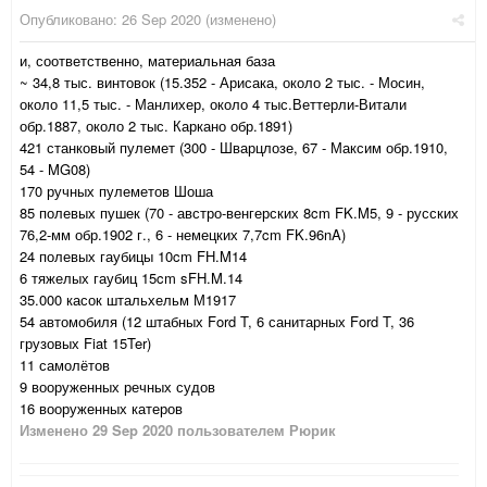
Опубликовано:
26 Sep 2020
(изменено)
и, соответственно, материальная база
~ 34,8 тыс. винтовок (15.352 - Арисака, около 2 тыс. - Мосин,
около 11,5 тыс. - Манлихер, около 4 тыс.Веттерли-Витали
обр.1887, около 2 тыс. Каркано обр.1891)
421 станковый пулемет (300 - Шварцлозе, 67 - Максим обр.1910,
54 - MG08)
170 ручных пулеметов Шоша
85 полевых пушек (70 - австро-венгерских 8cm FK.M5, 9 - русских
76,2-мм обр.1902 г., 6 - немецких 7,7cm FK.96nA)
24 полевых гаубицы 10cm FH.M14
6 тяжелых гаубиц 15cm sFH.M.14
35.000 касок штальхельм М1917
54 автомобиля (12 штабных Ford T, 6 санитарных Ford T, 36
грузовых Fiat 15Ter)
11 самолётов
9 вооруженных речных судов
16 вооруженных катеров
Изменено
29 Sep 2020
пользователем Рюрик