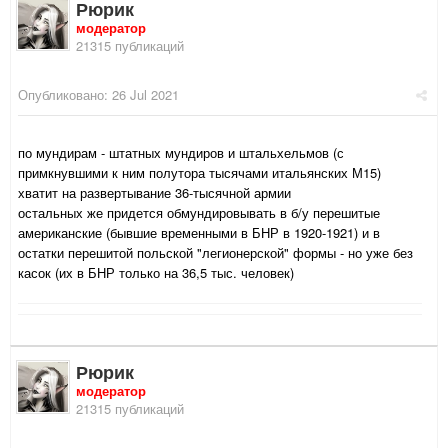
Рюрик
модератор
21315 публикаций
Опубликовано:
26 Jul 2021
по мундирам - штатных мундиров и штальхельмов (с
примкнувшими к ним полутора тысячами итальянских М15)
хватит на развертывание 36-тысячной армии
остальных же придется обмундировывать в б/у перешитые
американские (бывшие временными в БНР в 1920-1921) и в
остатки перешитой польской "легионерской" формы - но уже без
касок (их в БНР только на 36,5 тыс. человек)
Рюрик
модератор
21315 публикаций