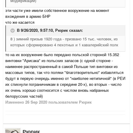
модификации)
эти части уже имели собственное вооружение на момент
вхождения в армию БНР
что же касается
В 9/26/2020, 9:57:10,
Рюрик
сказал:
8 ) зимний призыв 1920 года - призвано 15 тыс. человек, из
которых сформировано 4 пехотных и 1 кавалерийский полк
то на их вооружение было передано польской стороной 15.352
винтовки "Арисака" из польских запасов (с одной стороне -
наименее распространенный в самой Польше тип винтовки из
массовых типов, так что поляки "благотворительно" избавляться
будут в первую очередь именно от "наиболее нетипичной" (в РЕИ
их спихнули пограничникам в середине 20-х), во вторых - число
их очень хорошо соотносится с числом вновь набранных
белорусских частей)
Изменено
26 Sep 2020
пользователем Рюрик
Рюрик