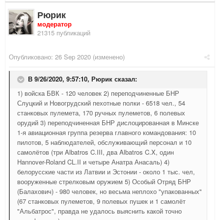
Рюрик
модератор
21315 публикаций
Опубликовано:
26 Sep 2020
(изменено)
В 9/26/2020, 9:57:10,
Рюрик
сказал:
1) войска БВК - 120 человек 2) переподчиненные БНР
Слуцкий и Новогрудский пехотные полки - 6518 чел., 54
станковых пулемета, 170 ручных пулеметов, 6 полевых
орудий 3) переподчиненная БНР дислоцированная в Минске
1-я авиационная группа резерва главного командования: 10
пилотов, 5 наблюдателей, обслуживающий персонал и 10
самолётов (три Albatros C.III, два Albatros C.X, один
Hannover-Roland CL.II и четыре Анатра Анасаль) 4)
белорусские части из Латвии и Эстонии - около 1 тыс. чел,
вооруженные стрелковым оружием 5) Особый Отряд БНР
(Балахович) - 980 человек, но весьма неплохо "упакованных"
(67 станковых пулеметов, 9 полевых пушек и 1 самолёт
"Альбатрос", правда не удалось выяснить какой точно