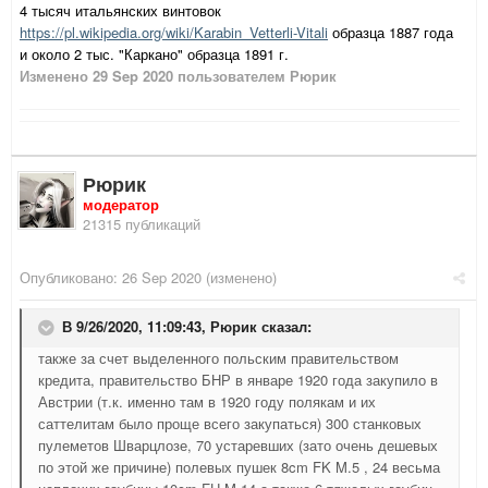
4 тысяч итальянских винтовок
https://pl.wikipedia.org/wiki/Karabin_Vetterli-Vitali
образца 1887 года
и около 2 тыс. "Каркано" образца 1891 г.
Изменено
29 Sep 2020
пользователем Рюрик
Рюрик
модератор
21315 публикаций
Опубликовано:
26 Sep 2020
(изменено)
В 9/26/2020, 11:09:43,
Рюрик
сказал:
также за счет выделенного польским правительством
кредита, правительство БНР в январе 1920 года закупило в
Австрии (т.к. именно там в 1920 году полякам и их
саттелитам было проще всего закупаться) 300 станковых
пулеметов Шварцлозе, 70 устаревших (зато очень дешевых
по этой же причине) полевых пушек 8cm FK M.5 , 24 весьма