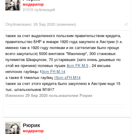
модератор
21315 публикаций
Опубликовано:
26 Sep 2020
(изменено)
также за счет выделенного польским правительством кредита,
правительство БНР в январе 1920 года закупило в Австрии (т.к.
именно там в 1920 году полякам и их саттелитам было проще
всего закупаться) 5000 винтовок "Манлихер", 300 станковых
пулеметов Шварцлозе, 70 устаревших (зато очень дешевых по
этой же причине) полевых пушек
8cm FK M.5
, 24 весьма
неплохих гаубицы 1
0cm FH M.14
а также 6 тяжелых гаубиц
15cm sFH.M14
также за счет этого кредита было закуплено в Австрии еще 15
тыс. штальхельмов М1917
Изменено
29 Sep 2020
пользователем Рюрик
Рюрик
модератор