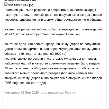
"балаховцам" было разрешено сохранить в качестве кокарды
"мертвую голову" и белый крест как нарукавный знак даже после
переобмундирования их в форму общегосударственного образца
в качестве регламентной каски был утвержден австро-венгерский
М1917, 20 тысяч которых было передано Польшей
понятное дело, что пошить сразу новых мундиров не получится
(даже польская армия начала переобмундирование на мундиры
образца 1919 года только весной 1920-го)
поэтому временно сохранялись старые мундиры, а для вновь
набранных частей в качестве временного решения было выдано
15 тыс. комплектов обмундирования американского образца из
польского мобилизационного резерва (большое количество
американских мундиров было закуплено с американских складов
ПМВ еще весной 1919 года)
Изменено
26 Sep 2020
пользователем Рюрик