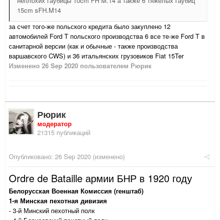
неплохих гаубицы 10cm FH M.14 а также 6 тяжелых гаубиц
15cm sFH.M14
за счет того-же польского кредита было закуплено 12
автомобилей Ford T польского производства 6 все те-же Ford T в
санитарной версии (как и обычные - также производства
варшавского CWS) и 36 итальянских грузовиков Fiat 15Ter
Изменено
26 Sep 2020
пользователем Рюрик
Рюрик
модератор
21315 публикаций
Опубликовано:
26 Sep 2020
(изменено)
Ordre de Bataille армии БНР в 1920 году
Белорусская Военная Комиссия (генштаб)
1-я Минская пехотная дивизия
- 3-й Минский пехотный полк