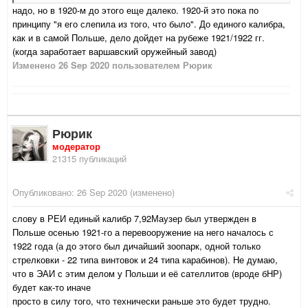
надо, но в 1920-м до этого еще далеко. 1920-й это пока по
принципу "я его слепила из того, что было". До единого калибра,
как и в самой Польше, дело дойдет на рубеже 1921/1922 гг.
(когда заработает варшавский оружейный завод)
Изменено
26 Sep 2020
пользователем Рюрик
Рюрик
модератор
21315 публикаций
Опубликовано:
26 Sep 2020
(изменено)
слову в РЕИ единый калибр 7,92Маузер был утвержден в
Польше осенью 1921-го а перевооружение на него началось с
1922 года (а до этого был дичайший зоопарк, одной только
стрелковки - 22 типа винтовок и 24 типа карабинов). Не думаю,
что в ЭАИ с этим делом у Польши и её сателлитов (вроде бНР)
будет как-то иначе
просто в силу того, что технически раньше это будет трудно.