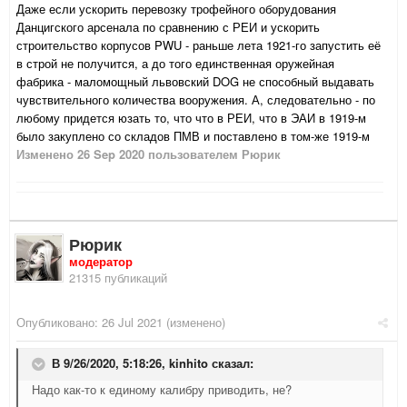
Даже если ускорить перевозку трофейного оборудования
Данцигского арсенала по сравнению с РЕИ и ускорить
строительство корпусов PWU - раньше лета 1921-го запустить её
в строй не получится, а до того единственная оружейная
фабрика - маломощный львовский DOG не способный выдавать
чувствительного количества вооружения. А, следовательно - по
любому придется юзать то, что что в РЕИ, что в ЭАИ в 1919-м
было закуплено со складов ПМВ и поставлено в том-же 1919-м
Изменено
26 Sep 2020
пользователем Рюрик
Рюрик
модератор
21315 публикаций
Опубликовано:
26 Jul 2021
(изменено)
В 9/26/2020, 5:18:26,
kinhito
сказал:
Надо как-то к единому калибру приводить, не?