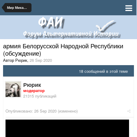
Мир Микашевичского Мира
армия Белорусской Народной Республики
(обсуждение)
Автор Рюрик
,
26 Sep 2020
18 сообщений в этой теме
Рюрик
модератор
21315 публикаций
Опубликовано:
26 Sep 2020
(изменено)