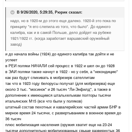
В 9/26/2020, 5:29:35,
Рюрик
сказал:
надо, но в 1920-м до этого еще далеко. 1920-й это пока по
принципу "я его слепила из того, что было". До единого
калибра, как и в самой Польше, дело дойдет на рубеже
1921/1922 гг. (когда заработает варшавский оружейный
завод)
и до начала войны (1924) до единого калибра так дойти и не
успеет
в РЕИ поляки НАЧАЛИ сей процесс в 1922 и шел он до 1928
в ЭАИ поляки также начнут в 1922 - но у себя, а "некондицию"
как раз будут спихивать в мобрезерв сателлитам
так что в 1923 году белорусы получат (для мобрезерва) еще
около 3 тыс. "мосинок" и 26 тысяч "Ли-Энфилд", а также в
дополнение к имеющимся штальхельмам полторы тысячи
итальянских М15 (все что были у поляков)
штатный состав пехотных и кавалерийских частей армии БНР в
мирное время 24 тысячи, с развертыванием в военное время до
36 тысяч
плюс мобилизация населения (оружия хватит еще на 23-24
тысячи дополнительно мобилизованных свыше развернутых 36