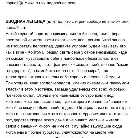
парней(((( Ниже о них подробнее речь.
ВВОДНАЯ ЛЕГЕНДА
(для тех, кто с игрой вообще не знаком или
подзабыл).
Некий крупный воротила криминального бизнеса, чья сфера
преступной деятельности охватывает весь регион (чтоб заново
не изобретать велосипед, давайте условно будем называть его
как в игре - Хойтом), решил свить себе уютное гнёздышко, - где
он сможет чувствовать себя в наибольшей безопасности от
внезапного ареста, - т.е. фактически создать собственное "квази-
государство", в самой что ни на есть "попе мира", - на
территории которого он сам-себе король и верховный судья.
При этом он явно воспользовался именно очевидным "вакуумом
власти" в этом местечке, весьма удалённом ото всех мировых
"центров силы". Отряды его наёмников быстро взяли под
контроль местное население, - до которого и ранее во "внешнем
мире" ни кому не было особого дела. Официальные власти стран
мира о возникновении этого островного террористического квази-
государства скорее всего даже и не знают: местные жители
связи с внешним миром не имеют, случайно заблудшие сюда
яхтсмены и прочие турЫсты, уничтожаются на месте или