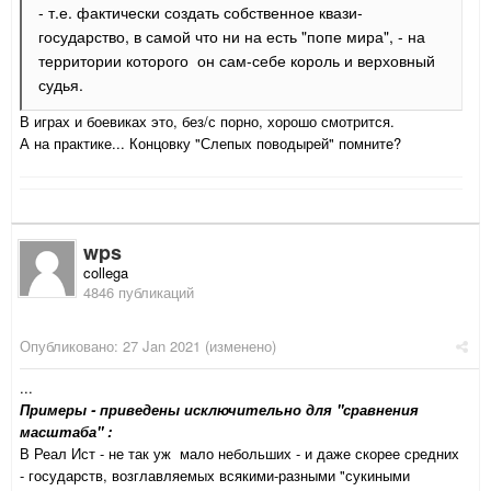
- т.е. фактически создать собственное квази-
государство, в самой что ни на есть "попе мира", - на
территории которого он сам-себе король и верховный
судья.
В играх и боевиках это, без/с порно, хорошо смотрится.
А на практике... Концовку "Слепых поводырей" помните?
wps
collega
4846 публикаций
Опубликовано:
27 Jan 2021
(изменено)
...
Примеры - приведены исключительно для "сравнения
масштаба" :
В Реал Ист - не так уж мало небольших - и даже скорее средних
- государств, возглавляемых всякими-разными "сукиными