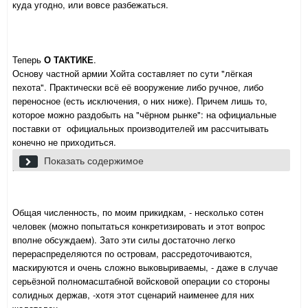
куда угодно, или вовсе разбежаться.
Теперь
О ТАКТИКЕ
.
Основу частной армии Хойта составляет по сути "лёгкая
пехота". Практически всё её вооружение либо ручное, либо
переносное (есть исключения, о них ниже). Причем лишь то,
которое можно раздобыть на "чёрном рынке": на официальные
поставки от официальных производителей им рассчитывать
конечно не приходиться.
Так например:
Показать содержимое
максимум местной ПВО - это ПЗРК и ККП/МЗА;
"ударная артиллерия" сводится максимум к миномётам и не
самым новейшим ПТРК, зато РПГ и ручных гранат - в изобилии;
контроль прибрежных вод осуществляется в основном теми-же
Общая численность, по моим прикидкам, - несколько сотен
пехотинцами, посаженными на легкие лодки РИБ, или
человек (можно попытаться конкретизировать и этот вопрос
отобранные у местных рыбаков шаланды;
вполне обсуждаем). Зато эти силы достаточно легко
А вот авиация наёмников, в ирговом мире, -это абсолютный
перераспределяются по островам, рассредоточиваются,
анрыл ИМХО, поэтому в данном тестовом примере, предлагаю
маскируются и очень сложно выковыриваемы, - даже в случае
её значительно опримитивить. Как именно, - обсуждаемо.
серьёзной полномасштабной войсковой операции со стороны
солидных держав, -хотя этот сценарий наименее для них