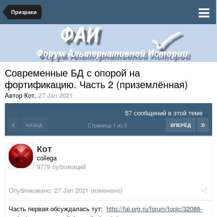
Призраки
Современные БД с опорой на
фортификацию. Часть 2 (приземлённая)
Автор Кот
,
27 Jan 2021
57 сообщений в этой теме
Страница 1 из 3
НАЗАД
ВПЕРЁД
Кот
collega
9779 публикаций
Опубликовано:
27 Jan 2021
(изменено)
Часть первая обсуждалась тут:
http://fai.org.ru/forum/topic/32088-