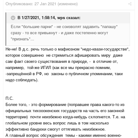
Опубликовано:
27 Jan 2021
(изменено)
В 1/27/2021, 1:58:14,
wps
сказал:
Если "большие парни" - не соизволят задавить "папашу"
сразу - то все привыкнут - и даже постепенно могут
"признать"...
Не-не! В д.с. речь только о мафиозном "недо-квази-государстве",
которое совершенно не стремиться афишировать миру даже
сам факт своего существования в природе, - в отличие от,
например, той-же ИГИЛ (как все мы прекрасно помним,
-запрещённой в РФ, но законы о публичном упоминании, таки
надо соблюдать).
П.С.
Более того, - это формирование (поправшее права какого-то из
официальных тихооокенских государств на часть его законной
территории) почти неизбежно когда-нибудь схлопнется. Т.е. на
глобальном уровне весь вопрос лишь в том насколько
эффективно бандюки смогут оттягивать неизбежное.
А главный вопрос обсуждения темы - какими именно военно-