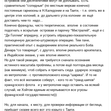
островков они десятилетими могут не доплывать. Есть
сравнительно "солидные" (по местным меркам конечно)
постоянные гарнизоны в Н.Каледонии и на Таити, - т.е. опять же в
центре этих колоний, а до дальнего угла колонии их ещё
доставить чем-то надо...
Конечно французы, чисто теоретически, вполне в состоянии
подогнать к вскрытым островам и парочку "Мистралей", -ещё и с
"Де Голлем" впридачу, и устроить образцово-показательную
полноценную десантно-штурмовую операцию. Тем паче,
практический опыт с выдворением вполне реального Боба
Денара "со товарищи", с другого, вполне реального архипелага,
в Индийском океане, у них вполне имеется.
Но для такой реакции, им требуется сначала осознание
истинного масштаба проблемы, а потом ещё полтора-два месяца
(как минимум), чтоб собрать и пригнать сюда ударную эскадру
из метрополии - с противоположного конца "шарика". И то не
факт, что всё желаемое соберут, - кого то из "гранд-шипов"
хранцузского флота и у метрополии надо оставить на всякий
случай, не Хойтом единым исчерпываются все угрозы
французской государственности)))
Но, для начала, к месту, для проверки информации от беглеца,
прибудет скорее всего вот это корыто с Таити.