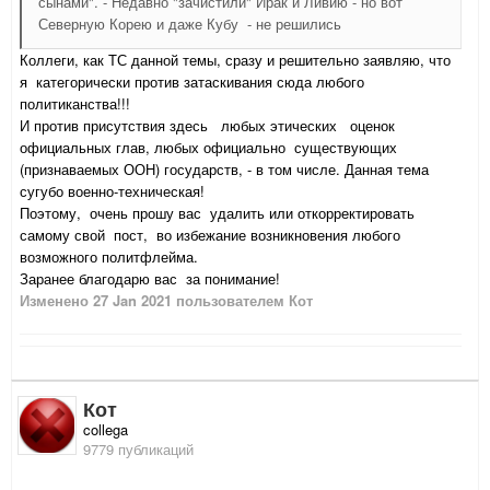
сынами". - Недавно "зачистили" Ирак и Ливию - но вот
Северную Корею и даже Кубу - не решились
Коллеги, как ТС данной темы, сразу и решительно заявляю, что
я категорически против затаскивания сюда любого
политиканства!!!
И против присутствия здесь любых этических оценок
официальных глав, любых официально существующих
(признаваемых ООН) государств, - в том числе. Данная тема
сугубо военно-техническая!
Поэтому, очень прошу вас удалить или откорректировать
самому свой пост, во избежание возникновения любого
возможного политфлейма.
Заранее благодарю вас за понимание!
Изменено
27 Jan 2021
пользователем Кот
Кот
collega
9779 публикаций