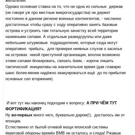
желателен.
Однако основная ставка на то, что ни одна из сильных держав
(не говоря уж про местные микрогосударства) не держит
постоянно в данном регионе военных контингентов, - численно
достаточных чтобы сразу с ходу оперативно занять базовые
острова и устроить там тотальную зачистку всей территории
наземными силами. А отдельные разведгруппы или даже
небольшие штурмовые подразделения, которые сюда могут
оперативно прибыть, для проверки неявных слухов о засилье
на островах некой преступной организации, вполне возможно
этими силами блокировать, связать боем, - короче лишить
тактической инициативы на значительное время (дав главарю
шанс более-менее надёжно эвакуироваться ещё до по прибытия
основных сил вторжения).
И вот тут мы наконец подходим к вопросу:
А ПРИ ЧЁМ ТУТ
ФОРТИФИКАЦИЯ?
Ну
во-первых
много чего, буквально даром(!), досталось им от
японцев.
Естественно от былой огневой мощи японской системы
береговой обороны времён ВМВ не осталось и следа! Ржавые