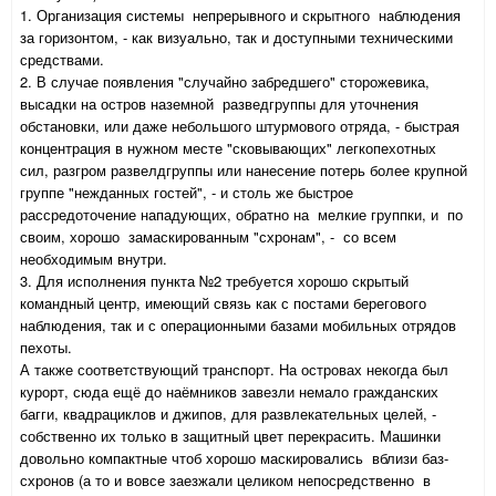
1. Организация системы непрерывного и скрытного наблюдения
за горизонтом, - как визуально, так и доступными техническими
средствами.
2. В случае появления "случайно забредшего" сторожевика,
высадки на остров наземной разведгруппы для уточнения
обстановки, или даже небольшого штурмового отряда, - быстрая
концентрация в нужном месте "сковывающих" легкопехотных
сил, разгром развелдгруппы или нанесение потерь более крупной
группе "нежданных гостей", - и столь же быстрое
рассредоточение нападующих, обратно на мелкие группки, и по
своим, хорошо замаскированным "схронам", - со всем
необходимым внутри.
3. Для исполнения пункта №2 требуется хорошо скрытый
командный центр, имеющий связь как с постами берегового
наблюдения, так и с операционными базами мобильных отрядов
пехоты.
А также соответствующий транспорт. На островах некогда был
курорт, сюда ещё до наёмников завезли немало гражданских
багги, квадрациклов и джипов, для развлекательных целей, -
собственно их только в защитный цвет перекрасить. Машинки
довольно компактные чтоб хорошо маскировались вблизи баз-
схронов (а то и вовсе заезжали целиком непосредственно в