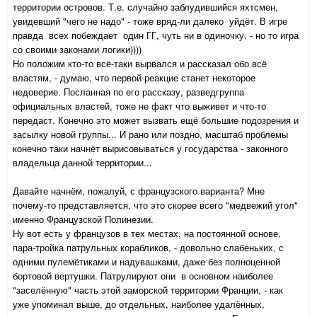
территории островов. Т.е. случайно заблудившийся яхтсмен,
увидевший "чего не надо" - тоже вряд-ли далеко уйдёт. В игре
правда всех побеждает один ГГ, чуть ни в одиночку, - но то игра
со своими законами логики))))
Но положим кто-то всё-таки вырвался и рассказал обо всё
властям, - думаю, что первой реакцие станет некоторое
недоверие. Посланная по его рассказу, разведгруппа
официальных властей, тоже не факт что выживет и что-то
передаст. Конечно это может вызвать ещё большие подозрения и
засылку новой группы... И рано или поздно, масштаб проблемы
конечно таки начнёт вырисовываться у государства - законного
владельца данной территории...
Давайте начнём, пожалуй, с французского варианта? Мне
почему-то представляется, что это скорее всего "медвежий угол"
именно Французской Полинезии.
Ну вот есть у французов в тех местах, на постоянной основе,
пара-тройка патрульных корабликов, - довольно слабеньких, с
одними пулемётиками и надувашками, даже без полноценной
бортовой вертушки. Патрулируют они в основном наиболее
"заселённую" часть этой заморской территории Франции, - как
уже упоминал выше, до отдельных, наиболее удалённых,