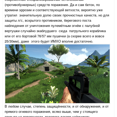
(противобункерных) средств поражения. Да и сам бетон, по
времени эррозии и соответствующей ветхости, вероятно уже
утратил значительную долю своих прочностных качеств, но для
защиты л/с, вскрытого противником, берегового поста
наблюдения от уничтожения пулемётным огнём с палубной
вертушки случайно зкаблудшего сюда патрульного кораблика
или от его бортовой 76/57 мм пушечки (а скорее всего и вовсе
25/30мм), даже этого будет ИМХО вполне достаточно.
В любом случае, степень защищённости, и от обнаружения, и от
прямого огневого поражения, всяко выше, чем у стоящего
открыто на поверхности, полевого лагеря наёмников: