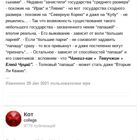
сынами". - Недавно "зачистили" государства "среднего размера"
- похожие на "Ирак" и "Ливию" - но вот государства сходного
размера - похожие на "Северную Корею" и даже на "Кубу" - не
решились... - Так что возможность существования такого
небольшого государства - захваченного неким "папашей" -
вполне реальна. - Его выживание - зависит от воли "больших
парней". - Если "большие парни" - не соизволят задавить
"папашу" сразу - то все привыкнут - и даже постепенно могут
"признать"... - Остальное - зависит от способностей "папаши" и
его советников : вспомним - что
"Чингиз-хан = Темучжин +
Елюй Чуцай".
- Толковый "папаша" - может стать даже "Вторым
Ли Кваню".
...
Изменено
29 Jan 2021
пользователем wps
Кот
collega
9779 публикаций