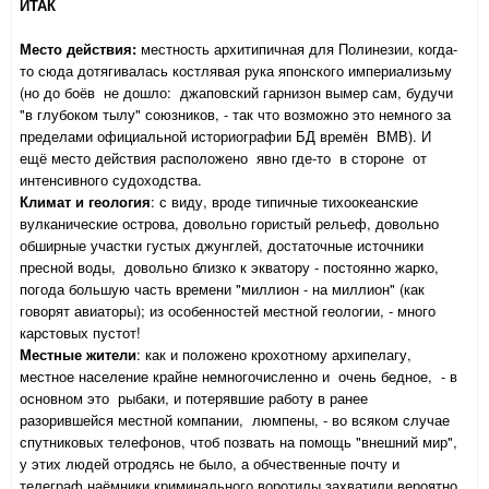
ИТАК
Место действия:
местность архитипичная для Полинезии, когда-
то сюда дотягивалась костлявая рука японского империализьму
(но до боёв не дошло: джаповский гарнизон вымер сам, будучи
"в глубоком тылу" союзников, - так что возможно это немного за
пределами официальной историографии БД времён ВМВ). И
ещё место действия расположено явно где-то в стороне от
интенсивного судоходства.
Климат и геология
: с виду, вроде типичные тихоокеанские
вулканические острова, довольно гористый рельеф, довольно
обширные участки густых джунглей, достаточные источники
пресной воды, довольно близко к экватору - постоянно жарко,
погода большую часть времени "миллион - на миллион" (как
говорят авиаторы); из особенностей местной геологии, - много
карстовых пустот!
Местные жители
: как и положено крохотному архипелагу,
местное население крайне немногочисленно и очень бедное, - в
основном это рыбаки, и потерявшие работу в ранее
разорившейся местной компании, люмпены, - во всяком случае
спутниковых телефонов, чтоб позвать на помощь "внешний мир",
у этих людей отродясь не было, а обчественные почту и
телеграф наёмники криминального воротилы захватили вероятно