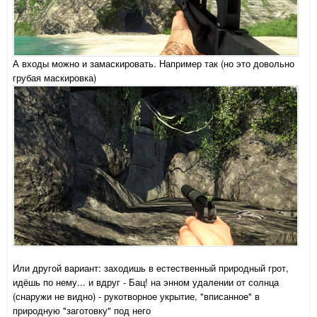
А входы можно и замаскировать. Например так (но это довольно
грубая маскировка)
Или другой вариант: заходишь в естественный природный грот,
идёшь по нему... и вдруг - Бац! на энном удалении от солнца
(снаружи не видно) - рукотворное укрытие, "вписанное" в
природную "заготовку" под него