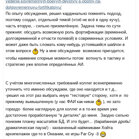
vedenie-sovremennyih-boevyih-deystviy-s-oporoy-na-
dolgovremennuyu-fortifikatsiyu/
По опыту обсуждения, решил кардинально поменять подход,
поэтому создал, отдельной темой (чтоб не всё в одну кучу),
часть вторую, - сильно приземлённую. Задача темы по сути
прежняя: обсудить возможную роль фортификации (временной,
долговременной и отчасти полевой) в современных условиях. И
может даже быть сломать кому-нибудь устоявшийся шаблон в
этом вопросе
Ну а мне обсуждение возможно пригодится,
чтобы наименее спорные моменты потом воткнуть в тактику и
стратегию уже вполне определённых АИ.
С учётом многочисленных требований коллег всенепременно
уточнить что именно обсуждаем, где оно находится и т.д.,
-решил на этот раз выбрать иную "тестовую" сторону, хотя и по
прежнему вымышленную (у нас ФАИ как-никак
), но зато
гораздо более наглядную для коллег и в то-же время уже
достаточно проработанную "в деталях" до меня. Заодно сильно
понизим планку масштабов БД. И это будет... (барабанная дробь!
драматическая пауза!) - захваченный наёмниками Хойта
архипелажек где-то в Океании, из игры Far Cry -3