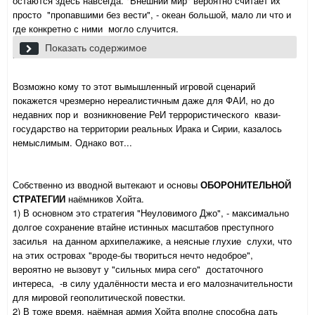
остаются здесь навсегда. "Внешний мир" вероятно считает их
просто "пропавшими без вести", - океан большой, мало ли что и
где конкретно с ними могло случится.
Хотя янки как минимум уже подозревают неладное: там уже
Показать содержимое
присутствует некий агент ЦРУ, собирающий некие
доказательства преступной деятельности Хойта. Но более явной
(силовой) реакции в ближайшее время явно не предвидится.
Возможно кому то этот вымышленный игровой сценарий
покажется чрезмерно нереалистичным даже для ФАИ, но до
недавних пор и возникновение РеИ террористического квази-
государство на территории реальных Ирака и Сирии, казалось
немыслимым. Однако вот...
Собственно из вводной вытекают и основы
ОБОРОНИТЕЛЬНОЙ
СТРАТЕГИИ
наёмников Хойта.
1) В основном это стратегия "Неуловимого Джо", - максимально
долгое сохранение втайне истинных масштабов преступного
засилья на данном архипелажике, а неясные глухие слухи, что
на этих островах "вроде-бы твориться нечто недоброе",
вероятно не вызовут у "сильных мира сего" достаточного
интереса, -в силу удалённости места и его малозначительности
для мировой геополитической повестки.
2) В тоже время, наёмная армия Хойта вполне способна дать