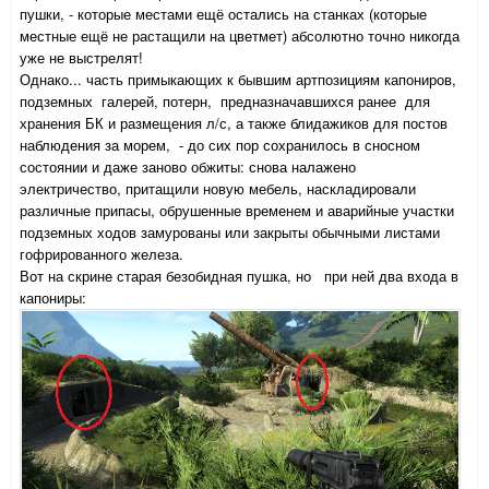
пушки, - которые местами ещё остались на станках (которые
местные ещё не растащили на цветмет) абсолютно точно никогда
уже не выстрелят!
Однако... часть примыкающих к бывшим артпозициям капониров,
подземных галерей, потерн, предназначавшихся ранее для
хранения БК и размещения л/с, а также блидажиков для постов
наблюдения за морем, - до сих пор сохранилось в сносном
состоянии и даже заново обжиты: снова налажено
электричество, притащили новую мебель, наскладировали
различные припасы, обрушенные временем и аварийные участки
подземных ходов замурованы или закрыты обычными листами
гофрированного железа.
Вот на скрине старая безобидная пушка, но при ней два входа в
капониры: