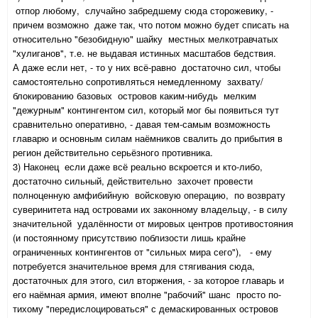
отпор любому, случайно забредшему сюда сторожевику, -
причем возможно даже так, что потом можно будет списать на
относительно "безобидную" шайку местных мелкотравчатых
"хулиганов", т.е. не выдавая истинных масштабов бедствия.
А даже если нет, - то у них всё-равно достаточно сил, чтобы
самостоятельно сопротивляться немедленному захвату/
блокированию базовых островов каким-нибудь мелким
"дежурным" контингентом сил, который мог бы появиться тут
сравнительно оперативно, - давая тем-самым возможность
главарю и основным силам наёмников свалить до прибытия в
регион действительно серьёзного противника.
3) Наконец если даже всё реально вскроется и кто-либо,
достаточно сильный, действительно захочет провести
полноценную амфибийную войсковую операцию, по возврату
суверинитета над островами их законному владельцу, - в силу
значительной удалённости от мировых центров противостояния
(и постоянному присутствию поблизости лишь крайне
ограниченных контингентов от "сильных мира сего"), - ему
потребуется значительное время для стягивания сюда,
достаточных для этого, сил вторжения, - за которое главарь и
его наёмная армия, имеют вполне "рабочий" шанс просто по-
тихому "передислоцироваться" с демаскированных островов