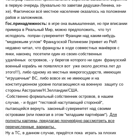
в первую очередь (буквально по заветам дедушки-Ленина, хе-
хе). Фактически всё местное население оказалось на положении
рабов и заложников.
Гос.принадлежность:
в игре она вымышленная, но при вписании
примера в Реальный Мир, можно предположить, что тут
исподволь попран суверенитет Франции над каким-нибудь
"медвежьим углом" Французской Полинезии (привет из РеИ:
недавно читал, что французы в ходе совместных манёвров с
янки, наконец посетили один из своих-собственных
удалённых островков, - у берегов которого ни один франузский
военный корабль не появлялся вот уже около десятка лет до
этого!!!), либо одному из местных микрогосударств, имеющих
"игрушечные" ВС, либо вовсе их не имеющие и на
конституционном уровне полагающиеся на военную защиту со
стороны Австралии/Н.Зелландии/США.
-Собственно формальный собственник островов, в нашем
случае, - и будет "тестовой наступающей стороной",
пытающейся вернуть законный суверинитет над своими
островами (или помогая в этом "младшим партнёрам").
Для
полноты картины, предлагаю поочерёдно рассмотреть все
перечисленные варианты.
Ну а ТС, в данном случае, придётся пока играть за плохих