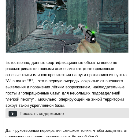
Естественно, данные фортификационные объекты вовсе не
рассматриваются новыми хозяевами как долговременные
огневые точки или как препятствия на пути противника из пункта
"А" в пункт "В", - это в первую очередь сокрытые от внешнего
выявления и поражения лёгким вооружением, наблюдательные
посты и "операционные базы" для небольших подразделений
"лёгкой пехоту", мобильно оперирующей на энной территории
вокруг такой укреплённой базы.
Кстати, уже сама видимая древность и "заброшенность" этих
Показать содержимое
укреплений может служить неплохой маскировкой ИМХО.
Да, - рукотворные перекрытия слишком тонки, чтобы защитить от
современных специализированных бетонобойный