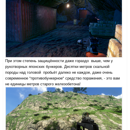
При этом степень защищённости даже гораздо выше, чем у
рукотворных японских бункеров. Десятки метров скальной
породы над головой пробьёт далеко не каждое, даже очень
современное "противобункерное" средство поражения, - это вам
не единицы метров старого железобетона!