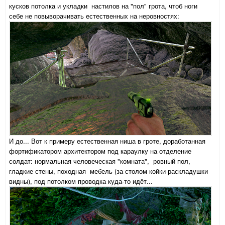
кусков потолка и укладки настилов на "пол" грота, чтоб ноги
себе не повыворачивать естественных на неровностях:
И до... Вот к примеру естественная ниша в гроте, доработанная
фортификатором архитектором под караулку на отделение
солдат: нормальная человеческая "комната", ровный пол,
гладкие стены, походная мебель (за столом койки-раскладушки
видны), под потолком проводка куда-то идёт...