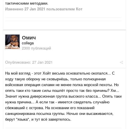
тактическими методами.
Изменено
27 Jan 2021
пользователем Кот
Омич
collega
2300 публикаций
Опубликовано:
27 Jan 2021
На мой взгляд - этот Хойт весьма основательно окопался... С
ходу такую оборону не сковырнёшь, только полноценная
войсковая операция силами не менее полка морской пехоты. Но
опять таки кто такие силы пошлёт просто так без причины? Хм...
Значит нужна диверсионная группа высокого класса... Опять таки
нужна причина... А если так - имеется свидетель случайно
сбежавший с острова. На основании его показаний
санкционирована посылка группы. Ночью они высаживаются,
берут "языка", и тут всё завертелось.