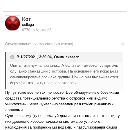
Кот
collega
9779 публикаций
Опубликовано:
27 Jan 2021
(изменено)
В 1/27/2021, 3:39:04,
Омич
сказал:
Опять таки нужна причина... А если так - имеется свидетель
случайно сбежавший с острова. На основании его показаний
санкционирована посылка группы. Ночью они высаживаются,
берут "языка", и тут всё завертелось.
Ну тут тоже всё не так непросто. Все обнаруженные боевиками
средства потенциального бегства с островов ими видимо
уничтожены: берег буквально завален разбитыми рыбацкими
лолдками.
Судя по всему (тут я пожалуй домысливаю, но лишь отчасти) у
них довольно хорошо налажена система регулярного
наблюдения за прибрежными водами, и патрулирования самой