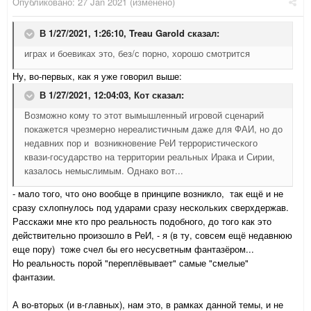
Опубликовано:
27 Jan 2021
(изменено)
В 1/27/2021, 1:26:10,
Treau Garold
сказал:
играх и боевиках это, без/с порно, хорошо смотрится
Ну, во-первых, как я уже говорил выше:
В 1/27/2021, 12:04:03,
Кот
сказал:
Возможно кому то этот вымышленный игровой сценарий
покажется чрезмерно нереалистичным даже для ФАИ, но до
недавних пор и возникновение РеИ террористического
квази-государство на территории реальных Ирака и Сирии,
казалось немыслимым. Однако вот...
- мало того, что оно вообще в принципе возникло, так ещё и не
сразу схлопнулось под ударами сразу нескольких сверхдержав.
Расскажи мне кто про реальность подобного, до того как это
действительно произошло в РеИ, - я (в ту, совсем ещё недавнюю
еще пору) тоже счел бы его несусветным фантазёром...
Но реальность порой "переплёвывает" самые "смелые"
фантазии.
А во-вторых (и в-главных), нам это, в рамках данной темы, и не