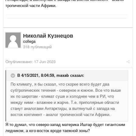
тропической части Африки.
Николай Кузнецов
collega
318 публикаций
Опубликовано:
17 Jun 2023
В 4/15/2021, 8:04:59,
maxab
сказал:
По климату, я бы сказал, что скорее всего будет два
субтропических течения - северное и южное. Все что выше
их по широтам - климат суше и холоднее чем в РИ, что
между ними - влажнее и жарче. Т.е. приполярные области
станут аналогами Антарктиды, а вытянутый с запада на
восток континент - аналог тропической части Африки.
Я то думал, что северо-запад материка Иштар будет гигантским
ледником, а юго-восток вроде таежной зоны?