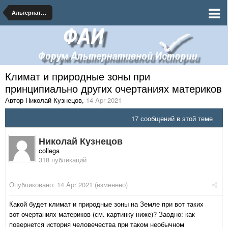
Альтернативная География
Климат и природные зоны при
принципиально других очертаниях материков
Автор Николай Кузнецов
,
14 Apr 2021
17 сообщений в этой теме
Николай Кузнецов
collega
318 публикаций
Опубликовано:
14 Apr 2021
(изменено)
Какой будет климат и природные зоны на Земле при вот таких
вот очертаниях материков (см. картинку ниже)? Заодно: как
повернется история человечества при таком необычном