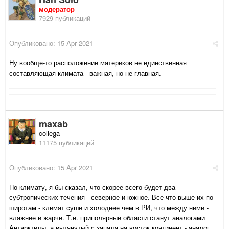
модератор
7929 публикаций
Опубликовано:
15 Apr 2021
Ну вообще-то расположение материков не единственная
составляющая климата - важная, но не главная.
maxab
collega
11175 публикаций
Опубликовано:
15 Apr 2021
По климату, я бы сказал, что скорее всего будет два
субтропических течения - северное и южное. Все что выше их по
широтам - климат суше и холоднее чем в РИ, что между ними -
влажнее и жарче. Т.е. приполярные области станут аналогами
Антарктиды, а вытянутый с запада на восток континент - аналог