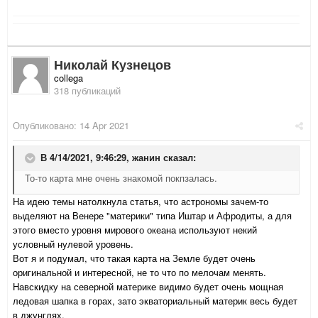
Николай Кузнецов
collega
318 публикаций
Опубликовано:
14 Apr 2021
В 4/14/2021, 9:46:29,
жанин
сказал:
То-то карта мне очень знакомой покпзалась.
На идею темы натолкнула статья, что астрономы зачем-то
выделяют на Венере "материки" типа Иштар и Афродиты, а для
этого вместо уровня мирового океана используют некий
условный нулевой уровень.
Вот я и подумал, что такая карта на Земле будет очень
оригинальной и интересной, не то что по мелочам менять.
Навскидку на северной материке видимо будет очень мощная
ледовая шапка в горах, зато экваториальный материк весь будет
в джунглях.