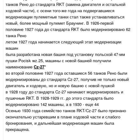
танков Рено до стандарта RKT (замена двигателя и остальной
ходовой части), с осени того-же года на подвергавшиеся
модернизации пулеметные танки стал также устанавливаться
новый, более мощный пулемет Браунинг. В 1926-первой
половине 1927 года до стандарта RKT было модернизировано 62
танка Рено
летом 1927 года начинается следующий этап модернизации
машин
была разработана новая башня под установку польской 47-мм
пушки Pocisk wz.25, машины с новой башней получили
наименование
Cz-27
*
во второй половине 1927 года оставшиеся 56 танков Рено были
модернизированы до стандарта Cz-27, получив не только новый
двигатель и ходовую, но и новую башню с новой пушкой
в 1928 году до стандарта Cz-27 начинают модернизировать и
пушечные RKT. В 1928-1929 гг. до этого стандарта было
модернизировано 142 машины, а в 1930 - еще 44
Осенью 1930 года семейство танков RKT/Cz-27 было признано
окончательно устаревшим в плане ходовой части и слабого
бронирования, и дальнейшая модернизация машин была
прекращена.