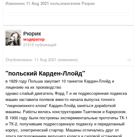
Изменено
11 Aug 2021
пользователем Рюрик
Рюрик
модератор
21315 публикаций
Опубликовано:
11 Aug 2021
(изменено)
"польский Карден-Ллойд"
в 1929 году Польша закупает 10 танкеток Карден-Ллойд и
лицензию на их производство
однако слабый двигатель Форд Т и не подрессоренная подвеска
машин заставила поляков вместо начала выпуска точного
"лицензионного клона" Карден-Ллойд заняться доработкой
машины. Работы велись конструкторами Тшетяком и Каркрозом.
В 1930 году были построены эксперементальные прототипы ТК-1
и ТК-2, получившие подрессоренную подвеску и переделанный
корпус, электрический стартер. Машины отличались друг от
друга расположением ведущего колеса и силовой установкой