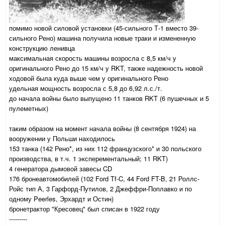
помимо новой силовой установки (45-сильного Т-1 вместо 39-
сильного Рено) машина получила новые траки и измененную
конструкцию ленивца
максимальная скорость машины возросла с 8,5 км/ч у
оригинального Рено до 15 км/ч у RKT, также надежность новой
ходовой была куда выше чем у оригинального Рено
удельная мощность возросла с 5,8 до 6,92 л.с./т.
до начала войны было выпущено 11 танков RKT (6 пушечных и 5
пулеметных)
таким образом на момент начала войны (8 сентября 1924) на
вооружении у Польши находилось
153 танка (142 Рено*, из них 112 французского* и 30 польского
производства, в т.ч. 1 эксперементальный; 11 RKT)
4 генератора дымовой завесы CD
176 бронеавтомобилей (102 Ford Tf-C, 44 Ford FT-B, 21 Роллс-
Ройс тип А, 3 Гарфорд-Путилов, 2 Джеффри-Поплавко и по
одному Peerles, Эрхардт и Остин)
бронетрактор "Кресовец" был списан в 1922 году
---------