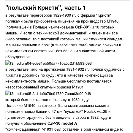
"польский Кристи", часть 1
в результате переговоров 1929-1930 гг. с фирмой "Кристи"
поляками была приобретена лицензия на производство М1940
(получившей в Польше наименование
CzP-30
*) и 10 готовых
машин. И если с технической документацией и лицензией все
было отлично, то с поставкой готовых машин случился скандал.
Машины прибыли в срок (в январе 1931 года) однако прибыли в
некомплектном состоянии - без башен и значительной части
оборудования
в результате чего на протяжении 1931-1932 гг. поляки судились с
Кристи и добились по суду, что в качестве компенсации за
некомплектность машин, Польше бесплатно поставляется
невостребованный опытный образец М1931
который был поставлен в Польшу в 1932 году
Польские М1940 на которых были смонтированы самими
поляками новые башни с 47-мм "пукалкой" Pocisk wz.25 и
пулеметом Браунинг, были введены в строй в 1932 году и
получили обозначение
CzP-30 model A
"компенсационный" М1931 был оставлен в оригинальном виде (с