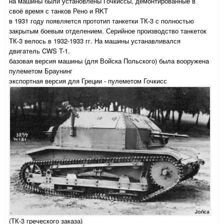
на машины были установлены Гочкиссы, демонтированные в
своё время с танков Рено и RKT
в 1931 году появляется прототип танкетки ТК-3 с полностью
закрытым боевым отделением. Серийное производство танкеток
ТК-3 велось в 1932-1933 гг. На машины устанавливался
двигатель CWS T-1.
базовая версия машины (для Войска Польского) была вооружена
пулеметом Браунинг
экспортная версия для Греции - пулеметом Гочкисс
(ТК-3 греческого заказа)