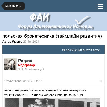
Мир Микашевичского Мира
польская бронетехника (таймлайн развития)
Автор Рюрик
,
23 Jul 2021
19 сообщений в этой теме
Рюрик
модератор
21315 публикаций
Опубликовано:
23 Jul 2021
на момент развилки на вооружении Польши находились
танки
Renault FT-17
(польское обозначение танки "
R
")