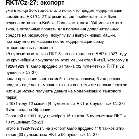
RKT/Cz-27: экспорт
уже в конце 20-х годов стало ясно, что предел модернизации
семейства RKT/Cz-27 стремительно приближается, и было
решено оставить в Войске Польском только 300 машин этого
типа, а остальные продать для получения дополнительных
средств на разработку, покуппу или выпуск новых машин,
поэтому многие машины после модернизации сразу
отправлялись на экспорт
18 пулеметных танков RKT было поставлено в БНР в 1927 году
но крупнейшим покупателем этих машин стал Китай, которому в
1928-1929 гг. было продано 64 танка (32 пулеметных RKT и 32
пушечных Cz-27)
после признания всего семейства устаревшим, было решено
продать еще часть машин этого типа с теми-же целями (пока за
них еще можно получить деньги на модернизацию танкового
парка)
в 1931 году 12 машин (4 пулеметных RKT и 8 пушечных Cz-27)
было продано Эфиопии
Парагвай в 1931 году приобрел 16 танков (6 пулеметных RKT и
10 пушечных Cz-27)
итого в 1928-1932 гг. на экспорт было продано 110 танков этих
типов (60 пулеметных RKT и 50 пушечных Cz-27)