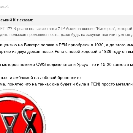
нено)
вський Кіт
сказал:
 FT-17? В реале польские танки 7ТР были на основе "Виккерса", который 
одить польская промышленность, даже будь на закупки техники нужные 
 лицензию на Виккерс поляки в РЕИ приобрели в 1930, а до этого и
ртию из двух дюжин новых Рено с новой ходовой в 1926 году он выпу
 и моторов помимо CWS подключится и Урсус - то и 15-20 танков в 
чаться и эмблемой на лобовой бронеплите
, понятно что на танках она будет и была в РЕИ) просто металли