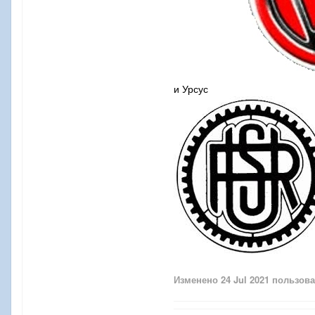
и Урсус
Изменено
24 Jul 2021
пользова