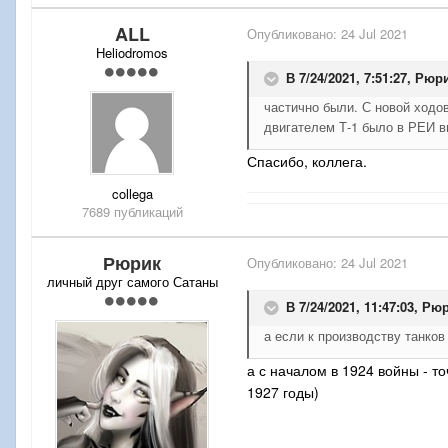
ALL
Опубликовано:
24 Jul 2021
Heliodromos
В 7/24/2021, 7:51:27,
Рюр
частично были. С новой ходо
двигателем Т-1 было в РЕИ 
Спасибо, коллега.
collega
7689 публикаций
Рюрик
Опубликовано:
24 Jul 2021
личный друг самого Сатаны
В 7/24/2021, 11:47:03,
Рюр
а если к производству танко
а с началом в 1924 войны - т
1927 годы)