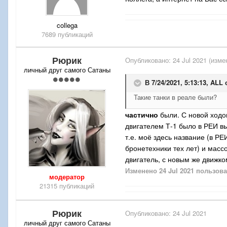
collega
7689 публикаций
Рюрик
Опубликовано:
24 Jul 2021
(изме
личный друг самого Сатаны
В 7/24/2021, 5:13:13,
ALL
с
Такие танки в реале были?
частично
были. С новой ходо
двигателем Т-1 было в РЕИ 
т.е. моё здесь название (в 
бронетехники тех лет) и мас
двигатель, с новым же движк
Изменено
24 Jul 2021
пользова
модератор
21315 публикаций
Рюрик
Опубликовано:
24 Jul 2021
личный друг самого Сатаны