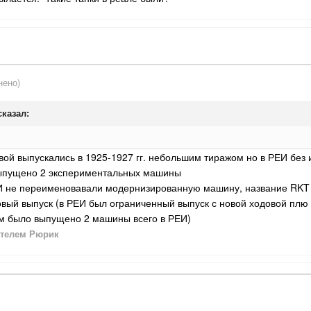
нено)
казал:
вой выпускались в 1925-1927 гг. небольшим тиражом но в РЕИ без
выпущено 2 экспериментальных машины
РЕИ не переименовавали модернизированную машину, название RKT
совый выпуск (в РЕИ был ограниченный выпуск с новой ходовой плю
ом было выпущено 2 машины всего в РЕИ)
телем Рюрик