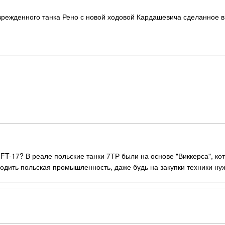
оврежденного танка Рено с новой ходовой Кардашевича сделанное в 
 FT-17? В реале польские танки 7ТР были на основе "Виккерса", кот
водить польская промышленность, даже будь на закупки техники н