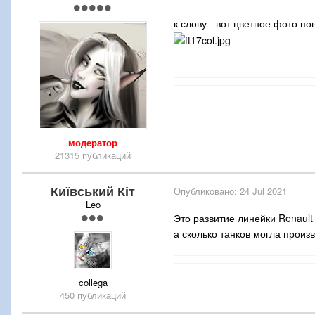
к слову - вот цветное фото п
модератор
21315 публикаций
Київський Кіт
Опубликовано:
24 Jul 2021
Leo
Это развитие линейки Renault
а сколько танков могла произ
collega
450 публикаций