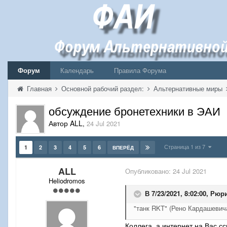
Форум
Календарь
Правила Форума
Главная
Основной рабочий раздел:
Альтернативные миры
обсуждение бронетехники в ЭАИ
Автор ALL
,
24 Jul 2021
Страница 1 из 7
1
2
3
4
5
6
ВПЕРЁД
ALL
Опубликовано:
24 Jul 2021
Heliodromos
В 7/23/2021, 8:02:00,
Рюр
"танк RKT" (Рено Кардашевич
Коллега, а интернет на Вас с