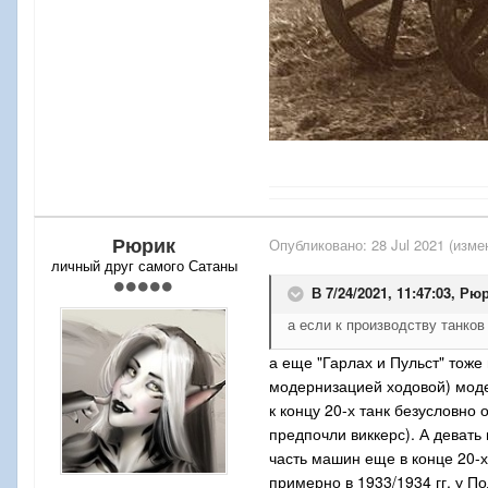
Рюрик
Опубликовано:
28 Jul 2021
(изме
личный друг самого Сатаны
В 7/24/2021, 11:47:03,
Рюр
а если к производству танков
а еще "Гарлах и Пульст" тоже
модернизацией ходовой) мод
к концу 20-х танк безусловно
предпочли виккерс). А деват
часть машин еще в конце 20-х
примерно в 1933/1934 гг. у 