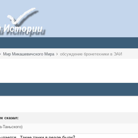
Мир Микашевичского Мира
обсуждение бронетехники в ЭАИ
ик
сказал:
а-Таньского)
сылается. Такие танки в реале были?