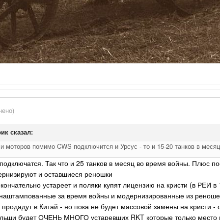
нено)
ик
сказал:
 и моторов помимо CWS подключится и Урсус - то и 15-20 танков в месяц
 подключатся. Так что и 25 танков в месяц во время войны. Плюс п
ернизируют и оставшиеся реношки
 окончательно устареет и поляки купят лицензию на кристи (в РЕИ в
ь наштампованные за время войны и модернизированные из реноше
 продадут в Китай - но пока не будет массовой замены на кристи 
Польши будет ОЧЕНЬ МНОГО устаревших RKT которые только место в