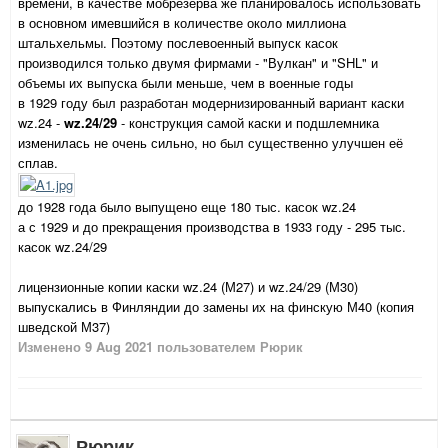
времени, в качестве мобрезерва же планировалось использовать
в основном имевшийся в количестве около миллиона
штальхельмы. Поэтому послевоенный выпуск касок
производился только двумя фирмами - "Вулкан" и "SHL" и
объемы их выпуска были меньше, чем в военные годы
в 1929 году был разработан модернизированный вариант каски
wz.24 -
wz.24/29
- конструкция самой каски и подшлемника
изменилась не очень сильно, но был существенно улучшен её
сплав.
до 1928 года было выпущено еще 180 тыс. касок wz.24
а с 1929 и до прекращения производства в 1933 году - 295 тыс.
касок wz.24/29
лицензионные копии каски wz.24 (М27) и wz.24/29 (М30)
выпускались в Финляндии до замены их на финскую М40 (копия
шведской М37)
Изменено
9 Aug 2021
пользователем Рюрик
Рюрик