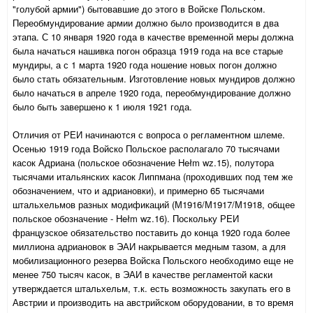
"голубой армии") бытовавшие до этого в Войске Польском.
Переобмундирование армии должно было производится в два
этапа. С 10 января 1920 года в качестве временной меры должна
была начаться нашивка погон образца 1919 года на все старые
мундиры, а с 1 марта 1920 года ношение новых погон должно
было стать обязательным. Изготовление новых мундиров должно
было начаться в апреле 1920 года, переобмундирование должно
было быть завершено к 1 июля 1921 года.
Отличия от РЕИ начинаются с вопроса о регламентном шлеме.
Осенью 1919 года Войско Польское располагало 70 тысячами
касок Адриана (польское обозначение Hełm wz.15), полутора
тысячами итальянских касок Липпмана (проходивших под тем же
обозначением, что и адриановки), и примерно 65 тысячами
штальхельмов разных модификаций (М1916/М1917/М1918, общее
польское обозначение - Hełm wz.16). Поскольку РЕИ
французское обязательство поставить до конца 1920 года более
миллиона адриановок в ЭАИ накрывается медным тазом, а для
мобилизационного резерва Войска Польского необходимо еще не
менее 750 тысяч касок, в ЭАИ в качестве регламентой каски
утверждается штальхельм, т.к. есть возможность закупать его в
Австрии и производить на австрийском оборудовании, в то время