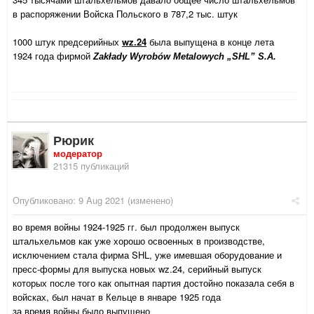
в распоряжении Войска Польского в 787,2 тыс. штук
1000 штук предсерийных
wz.24
была выпущена в конце лета
1924 года фирмой
Zakłady Wyrobów Metalowych „SHL” S.A.
Рюрик
модератор
21315 публикаций
Опубликовано:
9 Aug 2021
(изменено)
во время войны 1924-1925 гг. был продолжен выпуск
штальхельмов как уже хорошо освоенных в производстве,
исключением стала фирма SHL, уже имевшая оборудование и
пресс-формы для выпуска новых wz.24, серийный выпуск
которых после того как опытная партия достойно показала себя в
войсках, был начат в Кельце в январе 1925 года
за время войны было выпущено