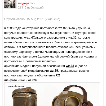
модератор
21315 публикаций
Опубликовано:
15 Aug 2021
(изменено)
в 1938 году конструкция противогаза wz.32 была улучшена,
получив полностью резиновую лицевую часть и окуляры новой
конструкции, куда бОльшего размера чем у wz.32, которые
можно было легко использовать с биноклями и артиллерийской
оптикой. От гофрированного шланга отказались, вернувшись к
базовому варианту с привинчивающимся непосредственно к
противогазу фильтром (однако малой серией были выпущены и
противогазы с резиновым шлангом)
армейские модели получили обозначения
wz.38
и (после
незначительной модификации)
wz.39
, гражданская версия
противогаза получила обозначение
С2
(на фото ниже - wz.39):