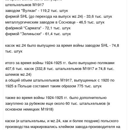
штельхельмов М1917
заводом "Вулкан" - 119,2 тыс. штук
фирмой SHL (до перехода на выпуск wz.24) - 33,6 тыс. штук
металлургическим заводом в Сосновце - 46,5 тыс. штук
фабрикой "Сармата" - 72,1 тыс. штук
фирмой "Зелиньски" - 61,4 тыс. штук
касок wz.24 было выпущено за время войны заводом SHL - 74,8
тыс. штук
итого за время войны 1924-1925 гг. было выпущено поляками
407,6 тыс. касок (332,8 тыс. штальхельмов М1917 и 74,8 тыс.
шлемов wz.24)
а общий объем штальхельмов М1917, выпущенных с 1920 по
1925 в Польше составил таким образом 775 тыс. штук
также во время войны 1924-1925 гг. было дополнительно
закуплено за рубежом еще около 60 тыс. штальхельмов (в
основном немецких М1918)
каски (и штальхельмы, и wz.24, как и более поздние) польского
производства маркировались клеймом завода-производителя на