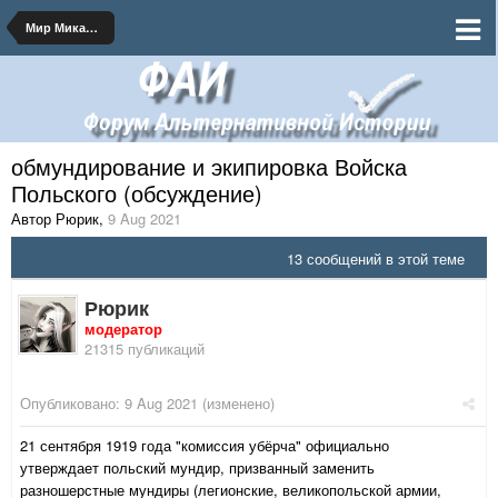
Мир Микашевичского Мира
обмундирование и экипировка Войска
Польского (обсуждение)
Автор Рюрик
,
9 Aug 2021
13 сообщений в этой теме
Рюрик
модератор
21315 публикаций
Опубликовано:
9 Aug 2021
(изменено)
21 сентября 1919 года "комиссия убёрча" официально
утверждает польский мундир, призванный заменить
разношерстные мундиры (легионские, великопольской армии,