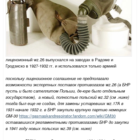
лицензионный wz.26 выпускался на заводах в Радоме и
Гродзиско в 1927-1932 гг. и использовался только армией
поскольку лицензионное соглашение не предполагало
возможности экспортных поставок противогазов wz.26 (а БНР
пусть и было сателлитом Польши, де-юре было отдельным
государством), а новый, полностью польский wz.32 (см .ниже)
тогда был еще не создан, для замены устаревших wz.17A в
1931-начале 1932 г. в БНР закупили крупную партию немецких
GM-30
https://gasmaskandrespirator.fandom.com/wiki/GM30
остававшихся регламентными противогазами БНР до закупки
в 1941 году новых польских wz.39 (см. ниже)