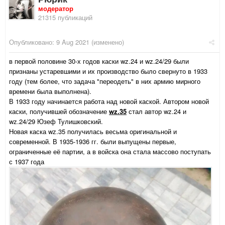
модератор
21315 публикаций
Опубликовано:
9 Aug 2021
(изменено)
в первой половине 30-х годов каски wz.24 и wz.24/29 были
признаны устаревшими и их производство было свернуто в 1933
году (тем более, что задача "переодеть" в них армию мирного
времени была выполнена).
В 1933 году начинается работа над новой каской. Автором новой
каски, получившей обозначение
wz.35
стал автор wz.24 и
wz.24/29 Юзеф Тулишковский.
Новая каска wz.35 получилась весьма оригинальной и
современной. В 1935-1936 гг. были выпущены первые,
ограниченные её партии, а в войска она стала массово поступать
с 1937 года