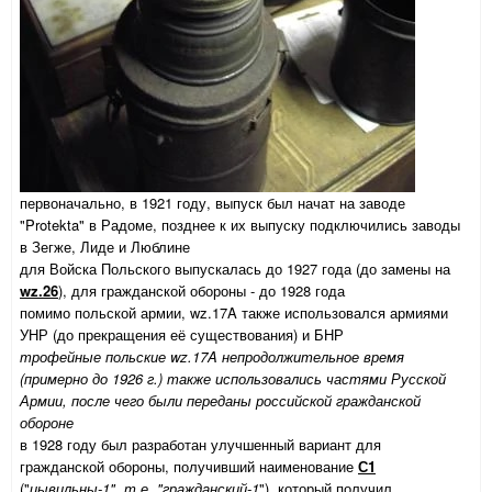
первоначально, в 1921 году, выпуск был начат на заводе
"Protekta" в Радоме, позднее к их выпуску подключились заводы
в Зегже, Лиде и Люблине
для Войска Польского выпускалась до 1927 года (до замены на
wz.26
), для гражданской обороны - до 1928 года
помимо польской армии, wz.17A также использовался армиями
УНР (до прекращения её существования) и БНР
трофейные польские wz.17A непродолжительное время
(примерно до 1926 г.) также использовались частями Русской
Армии, после чего были переданы российской гражданской
обороне
в 1928 году был разработан улучшенный вариант для
гражданской обороны, получивший наименование
С1
("
цывильны-1", т.е. "гражданский-1
"), который получил