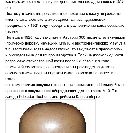
как возможности для закупки дополнительных адриановок в ЭАИ
нет.
Поэтому в качестве регламентной пехотной каски утверждается
именно штальхельм, а имеющиеся запасы адриановок
предписано к 1921 году передать в распоряжение кавалерийских
частей
Польша в 1920 году закупает у Австрии 300 тысяч штальхельмов
(примерно поровну немецких М1916 и австро-венгерских М1917) а
т.к. этого количества недостаточно, то закупаются пресс-формы
и оборудование для их производства в Польше (поскольку, хотя
разработка отечественной каски велась с лета 1919 года
"комисией хелмовей", её внедрение в производство даже по
самым оптимистичным оценкам было возможно не ранее 1922
года)
поэтому помимо закупки готовых штальхельмов, в Польшу было
привезено и закупленное оборудования для выпуска М1917 с
завода Februder Bocher в австрийском Капфенберге