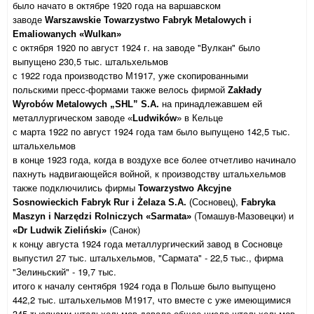
было начато в октябре 1920 года на варшавском
заводе
Warszawskie Towarzystwo Fabryk Metalowych i
Emaliowanych «Wulkan»
с октября 1920 по август 1924 г. на заводе "Вулкан" было
выпущено 230,5 тыс. штальхельмов
с 1922 года производство М1917, уже скопированными
польскими пресс-формами также велось фирмой
Zakłady
на принадлежавшем ей
Wyrobów Metalowych „SHL” S.A.
металлургическом заводе
в Кельце
«
Ludwików
»
с марта 1922 по август 1924 года там было выпущено 142,5 тыс.
штальхельмов
в конце 1923 года, когда в воздухе все более отчетливо начинало
пахнуть надвигающейся войной, к производству штальхельмов
также подключились фирмы
Towarzystwo
Akcyjne
,
Sosnowieckich
Fabryk
Rur
i
Ż
elaza
S
.
A
.
(Сосновец)
Fabryka
(Томашув-Мазовецки) и
Maszyn i Narzędzi Rolniczych «Sarmata»
(Санок)
«Dr Ludwik Zieliński»
к концу августа 1924 года металлургический завод в Сосновце
выпустил 27 тыс. штальхельмов, "Сармата" - 22,5 тыс., фирма
"Зелиньский" - 19,7 тыс.
итого к началу сентября 1924 года в Польше было выпущено
442,2 тыс. штальхельмов М1917, что вместе с уже имеющимися
345 тысячами штальхельмов давало общее число штальхельмов