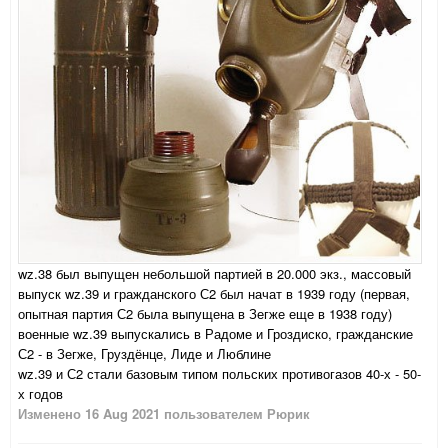
wz.38 был выпущен небольшой партией в 20.000 экз., массовый
выпуск wz.39 и гражданского С2 был начат в 1939 году (первая,
опытная партия С2 была выпущена в Зегже еще в 1938 году)
военные wz.39 выпускались в Радоме и Гроздиско, гражданские
С2 - в Зегже, Груздёнце, Лиде и Люблине
wz.39 и С2 стали базовым типом польских противогазов 40-х - 50-
х годов
Изменено
16 Aug 2021
пользователем Рюрик