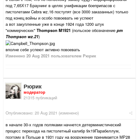
под 7,65Х17 Браунинг в целях унификации боеприпасов с
пистолетами Cebra wz.16 поступят (все 3000 заказанных) только
под конец войны и особо повоевать не успеют
а вот закупленные уже в конце 1924 года 1200 штук
"коммерческих"
Thompson M1921
(польское обозначение
pm
Thompson wz.21
)
вполне себе успеют активно повоевать
Изменено
20 Aug 2021
пользователем Рюрик
Рюрик
модератор
21315 публикаций
Опубликовано:
20 Aug 2021
(изменено)
в начале 30-х годов поляками начнется детерминистический
процесс перехода на пистолетный калибр 9х19Парабеллум,
поэтому в Польше в 1931 году на вооружение принимается МР28