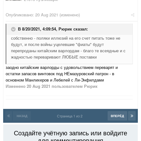
Опубликовано:
20 Aug 2021
(изменено)
В 8/20/2021, 4:09:54,
Рюрик
сказал:
собственно - поляки иллюзий на его счет питать тоже не
будут, и после войны уцелевшие "фиаты" будут
перепроданы китайским варлордам - благо те всеядные и с
жадностью переваривают ЛЮБЫЕ поставки
заодно китайские варлорды с удовольствием переварят и
остатки запасов винтовок под НЕмазуровский патрон - в
основном Манлихеров и Лебелей с Ли-Энфилдами
Изменено
20 Aug 2021
пользователем Рюрик
Страница 1 из 2
НАЗАД
ВПЕРЁД
Создайте учётную запись или войдите
для комментирования