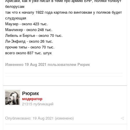
Арисаки, как я уже писал в теме про армию БНР, поляки толкнут
белорусам
так что к началу 1922 года картина по винтовкам у поляков будет
слудующая
Маузер - около 423 тыс.
Манлихер - около 248 тыс.
Лебель и Бертье - около 70 тыс.
Ли-Энфилд - около 26 тыс.
прочие типы - около 70 тыс.
всего около 837 тыс. штук
Изменено
19 Aug 2021
пользователем Рюрик
Рюрик
модератор
21315 публикаций
Опубликовано:
19 Aug 2021
(изменено)