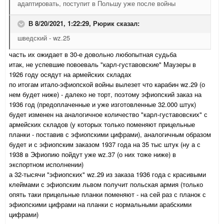
адаптировать, поступит в Польшу уже после войны
В 8/20/2021, 1:22:29,
Рюрик
сказал:
шведский - wz.25
часть их ожидает в 30-е довольно любопытная судьба
итак, не успевшие повоеваль "карл-густавовские" Маузеры в
1926 году осядут на армейских складах
по итогам итало-эфиопской войны вылезет что карабин wz.29 (о
нем будет ниже) - далеко не торт, поэтому эфиопский заказ на
1936 год (предоплаченные и уже изготовленные 32.000 штук)
будет изменен на аналогичное количество "карл-густавовских" с
армейских складов (у которых только поменяют прицельные
планки - поставив с эфиопскими цифрами), аналогичным образом
будет и с эфиопским заказом 1937 года на 35 тыс штук (ну а с
1938 в Эфиопию пойдут уже wz.37 (о них тоже ниже) в
экспортном исполнении)
а 32-тысячи "эфиопских" wz.29 из заказа 1936 года с красивыми
клеймами с эфиопским львом получит польская армия (только
опять таки прицельные планки поменяют - на сей раз с планок с
эфиопскими цифрами на планки с нормальными арабскими
цифрами)