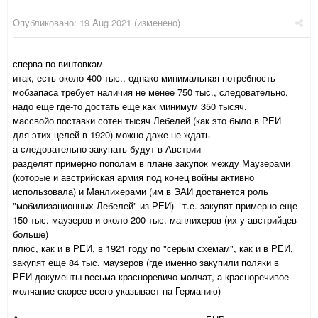
Опубликовано:
19 Aug 2021
(изменено)
сперва по винтовкам
итак, есть около 400 тыс., однако минимальная потребность
мобзапаса требует наличия не менее 750 тыс., следовательно,
надо еще где-то достать еще как минимум 350 тысяч.
массвойо поставки сотен тысяч Лебелей (как это было в РЕИ
для этих целей в 1920) можно даже не ждать
а следовательно закупать будут в Австрии
разделят примерно пополам в плане закупок между Маузерами
(которые и австрийская армия под конец войны активно
использовала) и Манлихерами (им в ЭАИ достанется роль
"мобилизационных Лебелей" из РЕИ) - т.е. закупят примерно еще
150 тыс. маузеров и около 200 тыс. манлихеров (их у австрийцев
больше)
плюс, как и в РЕИ, в 1921 году по "серым схемам", как и в РЕИ,
закупят еще 84 тыс. маузеров (где именно закупили поляки в
РЕИ документы весьма красноревичо молчат, а красноречивое
молчание скорее всего указывает на Германию)