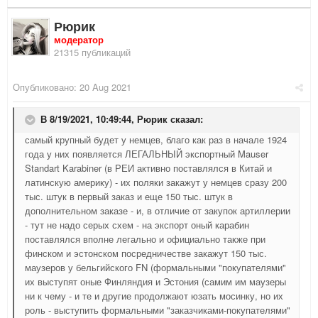
Рюрик
модератор
21315 публикаций
Опубликовано:
20 Aug 2021
В 8/19/2021, 10:49:44,
Рюрик
сказал:
самый крупный будет у немцев, благо как раз в начале 1924
года у них появляется ЛЕГАЛЬНЫЙ экспортный Mauser
Standart Karabiner (в РЕИ активно поставлялся в Китай и
латинскую америку) - их поляки закажут у немцев сразу 200
тыс. штук в первый заказ и еще 150 тыс. штук в
дополнительном заказе - и, в отличие от закупок артиллерии
- тут не надо серых схем - на экспорт оный карабин
поставлялся вполне легально и официально также при
финском и эстонском посредничестве закажут 150 тыс.
маузеров у бельгийского FN (формальными "покупателями"
их выступят оные Финляндия и Эстония (самим им маузеры
ни к чему - и те и другие продолжают юзать мосинку, но их
роль - выступить формальными "заказчиками-покупателями"