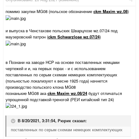
помимо закупки MG08 (польское обозначение
ckm Maxim wz.08
)
и выпуска в Ченстахове польских Шварцлозе wz.07/24 под
маузеровский патрон (
ckm Schwarzlose wz.07/24
)
в Познани на заводе HCP на основе поставленных немцами
чертежей и и, на первых порах - и с использованием
поставленных по серым схемам немецких комплектующих
(польностью локализуют к весне 1925 года) начнется
производство польского клона MG08
познанькие MG08 ака
ckm Maxim wz.08/24
будут отличаться
упрощенной подставкой-треногой (РЕИ китайский тип 24)
В 8/20/2021, 3:31:54,
Рюрик
сказал:
поставленных по серым схемам немецких комплектующих