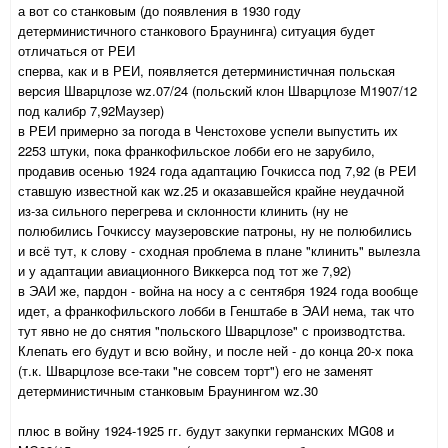
а вот со станковым (до появления в 1930 году
детерминистичного станкового Браунинга) ситуация будет
отличаться от РЕИ
сперва, как и в РЕИ, появляется детерминистичная польская
версия Шварцлозе wz.07/24 (польский клон Шварцлозе М1907/12
под калибр 7,92Маузер)
в РЕИ примерно за погода в Ченстохове успели выпустить их
2253 штуки, пока франкофильское лобби его не зарубило,
продавив осенью 1924 года адаптацию Гочкисса под 7,92 (в РЕИ
ставшую известной как wz.25 и оказавшейся крайне неудачной
из-за сильного перегрева и склонности клинить (ну не
полюбились Гочкиссу маузеровские патроны, ну не полюбились
и всё тут, к слову - сходная проблема в плане "клинить" вылезла
и у адаптации авиационного Виккерса под тот же 7,92)
в ЭАИ же, пардон - война на носу а с сентября 1924 года вообще
идет, а франкофильского лобби в Генштабе в ЭАИ нема, так что
тут явно не до снятия "польского Шварцлозе" с производтства.
Клепать его будут и всю войну, и после ней - до конца 20-х пока
(т.к. Шварцлозе все-таки "не совсем торт") его не заменят
детерминистичным станковым Браунингом wz.30
плюс в войну 1924-1925 гг. будут закупки германских MG08 и