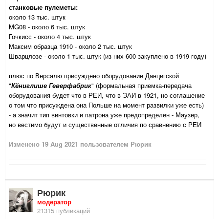
станковые пулеметы:
около 13 тыс. штук
MG08 - около 6 тыс. штук
Гочкисс - около 4 тыс. штук
Максим образца 1910 - около 2 тыс. штук
Шварцлозе - около 1 тыс. штук (из них 600 закуплено в 1919 году)
плюс по Версалю присуждено оборудование Данцигской
"
Кёниглише Геверфабрик
" (формальная приемка-передача
оборудования будет что в РЕИ, что в ЭАИ в 1921, но соглашение
о том что присуждена она Польше на момент развилки уже есть)
- а значит тип винтовки и патрона уже предопределен - Маузер,
но вестимо будут и существенные отличия по сравнению с РЕИ
Изменено
19 Aug 2021
пользователем Рюрик
Рюрик
модератор
21315 публикаций