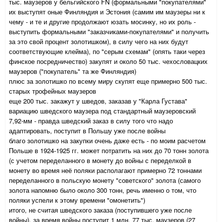
тыс. маузеров у бельгийского FN (формальными "покупателями"
их выступят оные Финляндия и Эстония (самим им маузеры ни к
чему - и те и другие продолжают юзать мосинку, но их роль -
выступить формальными "заказчиками-покупателями" и получить
за это свой процент золотишком), в силу чего на них будут
соответствующие клейма), по "серым схемам" (опять таки через
финское посредничество) закупят и около 50 тыс. чехословацких
маузеров ("покупатель" та же Финляндия)
плюс за золотишко по всему миру скупят еще примерно 500 тыс.
старых трофейных маузеров
еще 200 тыс. закажут у шведов, заказав у "Карла Густава"
вариацию шведского маузера под стандартный маузеровский
7,92-мм - правда шведский заказ в силу того что надо
адаптировать, поступит в Польшу уже после войны
благо золотишко на закупки очень даже есть - по моим расчетом
Польше в 1924-1925 гг. может потратить на них до 70 тонн золота
(с учетом переделанного в монету до войны с переделкой в
монету во время неё поляки располагают примерно 72 тоннами
переделанного в польскую монету "советского" золота (самого
золота напомню было около 300 тонн, речь именно о том, что
поляки успели к этому времени "омонетить")
итого, не считая шведского заказа (поступившего уже после
войны), за время войны поступит 1 млн. 77 тыс. маузеров (27