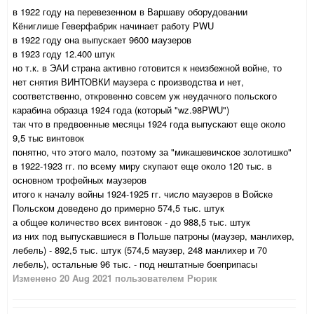
в 1922 году на перевезенном в Варшаву оборудовании
Кёниглише Геверфабрик начинает работу PWU
в 1922 году она выпускает 9600 маузеров
в 1923 году 12.400 штук
но т.к. в ЭАИ страна активно готовится к неизбежной войне, то
нет снятия ВИНТОВКИ маузера с производства и нет,
соответственно, откровенно совсем уж неудачного польского
карабина образца 1924 года (который "wz.98PWU")
так что в предвоенные месяцы 1924 года выпускают еще около
9,5 тыс винтовок
понятно, что этого мало, поэтому за "микашевичское золотишко"
в 1922-1923 гг. по всему миру скупают еще около 120 тыс. в
основном трофейных маузеров
итого к началу войны 1924-1925 гг. число маузеров в Войске
Польском доведено до примерно 574,5 тыс. штук
а общее количество всех винтовок - до 988,5 тыс. штук
из них под выпускавшиеся в Польше патроны (маузер, манлихер,
лебель) - 892,5 тыс. штук (574,5 маузер, 248 манлихер и 70
лебель), остальные 96 тыс. - под нештатные боеприпасы
Изменено
20 Aug 2021
пользователем Рюрик