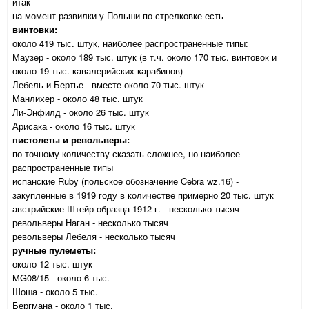
итак
на момент развилки у Польши по стрелковке есть
винтовки:
около 419 тыс. штук, наиболее распространенные типы:
Маузер - около 189 тыс. штук (в т.ч. около 170 тыс. винтовок и
около 19 тыс. кавалерийских карабинов)
Лебель и Бертье - вместе около 70 тыс. штук
Манлихер - около 48 тыс. штук
Ли-Энфилд - около 26 тыс. штук
Арисака - около 16 тыс. штук
пистолеты и револьверы:
по точному количеству сказать сложнее, но наиболее
распространенные типы
испанские Ruby (польское обозначение Cebra wz.16) -
закупленные в 1919 году в количестве примерно 20 тыс. штук
австрийские Штейр образца 1912 г. - несколько тысяч
револьверы Наган - несколько тысяч
револьверы Лебеля - несколько тысяч
ручные пулеметы:
около 12 тыс. штук
MG08/15 - около 6 тыс.
Шоша - около 5 тыс.
Бергмана - около 1 тыс.