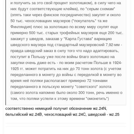
и получить за это свой процент золотишком), в силу чего на
них будут соответствующие клейма), по "серым схемам"
(опять таки через финское посредничество) закупят и около
50 тыс. чехословацких маузеров ("покупатель" та же
Финляндия) плюс за золотишко по всему миру скупят еще
примерно 500 тыс. старых трофейных маузеров еще 200 тыс.
закажут у шведов, заказав у "Карла Густава" вариацию
шведского маузера под стандартный маузеровский 7,92-мм -
правда шведский заказ в силу того что надо адаптировать,
поступит в Польшу уже после войны благо золотишко на
закупки очень даже есть - по моим расчетом Польше в 1924-
1925 гг. может потратить на них до 70 тонн золота (с учетом
переделанного в монету до войны с переделкой в монету во
время неё поляки располагают примерно 72 тоннами
переделанного в польскую монету "советского" золота
(самого золота напомню было около 300 тонн, речь именно о
том, что поляки успели к этому времени "омонетить")
соответственно немецкий получит обозначение wz.24N,
бельгийский wz.24B, чехословацкий wz.24C, шведский - wz.25