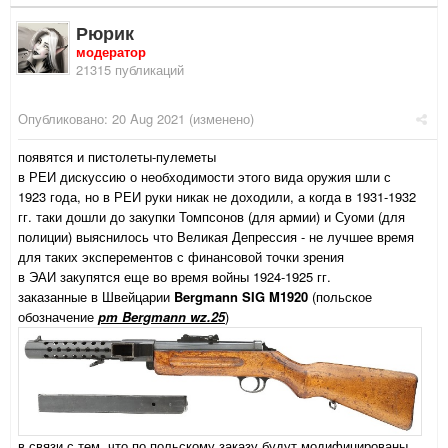
Рюрик
модератор
21315 публикаций
Опубликовано:
20 Aug 2021
(изменено)
появятся и пистолеты-пулеметы
в РЕИ дискуссию о необходимости этого вида оружия шли с
1923 года, но в РЕИ руки никак не доходили, а когда в 1931-1932
гг. таки дошли до закупки Томпсонов (для армии) и Суоми (для
полиции) выяснилось что Великая Депрессия - не лучшее время
для таких эксперементов с финансовой точки зрения
в ЭАИ закупятся еще во время войны 1924-1925 гг.
заказанные в Швейцарии
Bergmann SIG M1920
(польское
обозначение
pm Bergmann wz.25
)
в связи с тем, что по польскому заказу будут модифицированы