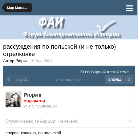
Мир Микашевичского Мира
рассуждения по польской (и не только)
стрелковке
Автор Рюрик
,
19 Aug 2021
29 сообщений в этой теме
Страница 1 из 2
НАЗАД
ВПЕРЁД
Рюрик
модератор
21315 публикаций
Опубликовано:
19 Aug 2021
(изменено)
сперва, конечно, по польской