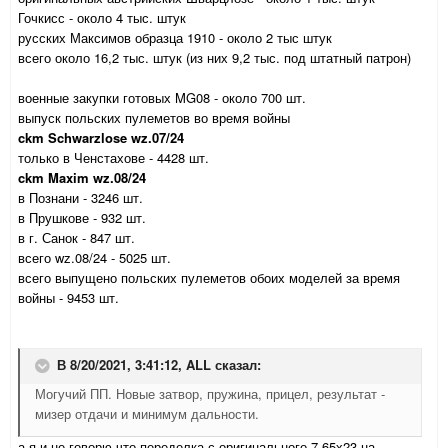
Гочкисс - около 4 тыс. штук
русских Максимов образца 1910 - около 2 тыс штук
всего около 16,2 тыс. штук (из них 9,2 тыс. под штатный патрон)
военные закупки готовых MG08 - около 700 шт.
выпуск польских пулеметов во время войны
ckm Schwarzlose wz.07/24
только в Ченстахове - 4428 шт.
ckm Maxim wz.08/24
в Познани - 3246 шт.
в Прушкове - 932 шт.
в г. Санок - 847 шт.
всего wz.08/24 - 5025 шт.
всего выпущено польских пулеметов обоих моделей за время
войны - 9453 шт.
В 8/20/2021, 3:41:12,
ALL
сказал:
Могучий ПП. Новые затвор, пружина, прицел, результат -
мизер отдачи и минимум дальности.
а я и не говорю что переделка с оригинального 7,65х23 на