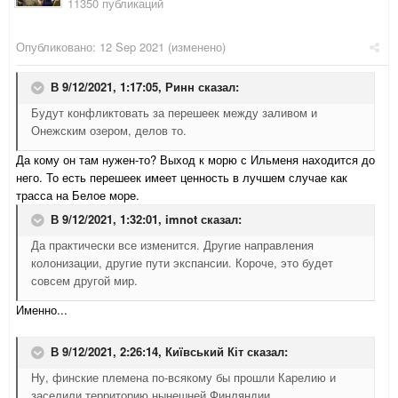
11350 публикаций
Опубликовано:
12 Sep 2021
(изменено)
В 9/12/2021, 1:17:05,
Ринн
сказал:
Будут конфликтовать за перешеек между заливом и
Онежским озером, делов то.
Да кому он там нужен-то? Выход к морю с Ильменя находится до
него. То есть перешеек имеет ценность в лучшем случае как
трасса на Белое море.
В 9/12/2021, 1:32:01,
imnot
сказал:
Да практически все изменится. Другие направления
колонизации, другие пути экспансии. Короче, это будет
совсем другой мир.
Именно...
В 9/12/2021, 2:26:14,
Київський Кіт
сказал:
Ну, финские племена по-всякому бы прошли Карелию и
заселили территорию нынешней Финляндии.