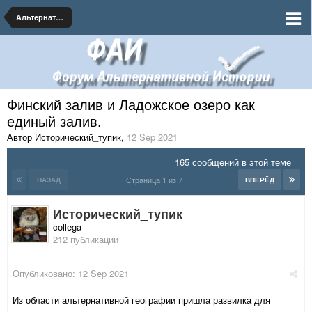
Альтернативная География
Финский залив и Ладожское озеро как
единый залив.
Автор Исторический_тупик
,
12 Sep 2021
165 сообщений в этой теме
Страница 1 из 7
НАЗАД
ВПЕРЁД
Исторический_тупик
collega
212 публикации
Опубликовано:
12 Sep 2021
Из области альтернативной географии пришла развилка для