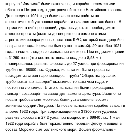
корпуса "Измаила" были закончены, и корабль переместили
обратно в Петроград, к достроечной стенке Балтийского завода.
До середины 1921 года были завершены работы по
энергетической установке корабля, и начался монтаж башен. В
Германии, в счёт репараций, удалось достать необходимые
электроагрегаты (смогли договориться о замене этими
агрегатами репарационных поставок КРС, который находящейся
на грани голода Германии был нужен и самой). 20 октября 1921
года начались ходовые испытания линкора. При водоизмещении
в 31260 тонн (что соответствовало осадке в 8,53 м.)
планировалось развить скорость до 27 узлов при форсировании
турбин до 68000 л.с. Однако, испытания были прерваны
выходом из строя паропроводов - трубы "Общества русских
трубопрокатных заводов" оказались тоньше чем надо, и
постоянно лопались. В итоге испытания были прекращены,
линкор - возвращён на завод для замены арматуры. Заодно по
новым требованиям моряков, были установлены восемь
зенитных орудий Лендера. На новые испытания корабль вышел в
апреле 1922 года. При водоизмещении в 31300 тонн удалось
развить скорость в 27,2 узла при мощности в 69640 л.с. 1 мая
1922 года корабль был торжественно передан флоту и вошёл в
состав Морских сил Балтийского моря. Вошёл формально -