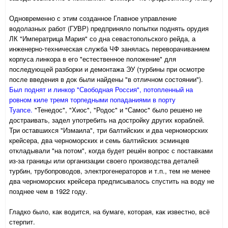
Одновременно с этим созданное Главное управление
водолазных работ (ГУВР) предприняло попытки поднять орудия
ЛК "Императрица Мария" со дна севастопольского рейда, а
инженерно-техническая служба ЧФ занялась переворачиванием
корпуса линкора в его "естественное положение" для
последующей разборки и демонтажа ЭУ (турбины при осмотре
после введения в док были найдены "в отличном состоянии").
Был поднят и линкор "Свободная Россия", потопленный на
ровном киле тремя торпедными попаданиями в порту
Туапсе.
"Тенедос", "Хиос", "Родос" и "Самос" было решено не
достраивать, задел употребить на достройку других кораблей.
Три оставшихся "Измаила", три балтийских и два черноморских
крейсера, два черноморских и семь балтийских эсминцев
откладывали "на потом", когда будет решён вопрос с поставками
из-за границы или организации своего производства деталей
турбин, трубопроводов, электрогенераторов и т.п., тем не менее
два черноморских крейсера предписывалось спустить на воду не
позднее чем в 1922 году.
Гладко было, как водится, на бумаге, которая, как известно, всё
стерпит.