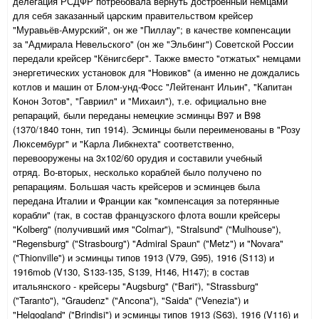
делегация РСДФР потребовала вернуть достроенный немцами
для себя заказанный царским правительством крейсер
"Муравьёв-Амурский", он же "Пиллау"; в качестве компенсации
за "Адмирала Невельского" (он же "Эльбинг") Советской России
передали крейсер "Кёнигсберг". Также вместо "отжатых" немцами
энергетических установок для "Новиков" (а именно не дождались
котлов и машин от Блом-унд-Фосс "Лейтенант Ильин", "Капитан
Конон Зотов", "Гавриил" и "Михаил"), т.е. официально вне
репараций, были переданы немецкие эсминцы B97 и B98
(1370/1840 тонн, тип 1914). Эсминцы были переименованы в "Розу
Люксембург" и "Карла Либкнехта" соответственно,
перевооружены на 3х102/60 орудия и составили учебный
отряд. Во-вторых, несколько кораблей было получено по
репарациям. Большая часть крейсеров и эсминцев была
передана Италии и Франции как "компенсация за потерянные
корабли" (так, в состав французского флота вошли крейсеры
"Kolberg" (получивший имя "Colmar"), "Stralsund" ("Mulhouse"),
"Regensburg" ("Strasbourg") "Admiral Spaun" ("Metz") и "Novara"
("Thionville") и эсминцы типов 1913 (V79, G95), 1916 (S113) и
1916mob (V130, S133-135, S139, H146, H147); в состав
итальянского - крейсеры "Augsburg" ("Bari"), "Strassburg"
("Taranto"), "Graudenz" ("Ancona"), "Saida" ("Venezia") и
"Helgogland" ("Brindisi") и эсминцы типов 1913 (S63), 1916 (V116) и