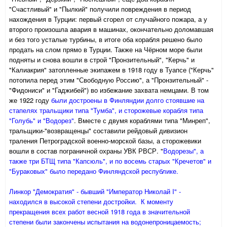
"Счастливый" и "Пылкий" получили повреждения в период
нахождения в Турции: первый сгорел от случайного пожара, а у
второго произошла авария в машинах, окончательно доломавшая
и без того усталые турбины, в итоге оба корабля решено было
продать на слом прямо в Турции. Также на Чёрном море были
подняты и снова вошли в строй "Пронзительный", "Керчь" и
"Калиакрия" затопленные экипажем в 1918 году в Туапсе ("Керчь"
потопила перед этим "Свободную Россию", а "Пронзительный" -
"Фидониси" и "Гаджибей") во избежание захвата немцами.
В том
же 1922 году
были достроены в Финляндии долго стоявшие на
стапелях тральщики типа "Тумба", и сторожевые корабля типа
"Голубь" и "Водорез"
. Вместе с двумя кораблями типа "Минреп",
тральщики-"возвращенцы" составили рейдовый дивизион
траления Петроградской военно-морской базы, а сторожевики
вошли в состав пограничной охраны УВК РВСР. "
Водорезы", а
также три БТЩ типа "Капсюль", и по восемь старых "Кречетов" и
"Бураковых" было передано Финляндской республике.
Линкор "Демократия" - бывший "Император Николай I" -
находился в высокой степени достройки. К моменту
прекращения всех работ весной 1918 года в значительной
степени были законче­ны испытания на водонепроницаемость;