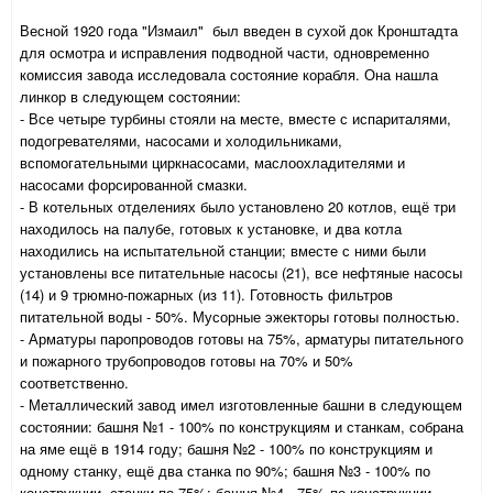
Весной 1920 года "Измаил" был введен в сухой док Кронштадта
для осмотра и исправления подводной части, одновременно
комиссия завода исследовала состояние корабля. Она нашла
линкор в следующем состоянии:
- Все четыре турбины стояли на месте, вместе с испариталями,
подогревателями, насосами и холодильниками,
вспомогательными циркнасосами, маслоохладителями и
насосами форсированной смазки.
- В котельных отделениях было установлено 20 котлов, ещё три
находилось на палубе, готовых к установке, и два котла
находились на испытательной станции; вместе с ними были
установлены все питательные насосы (21), все нефтяные насосы
(14) и 9 трюмно-пожарных (из 11). Готовность фильтров
питательной воды - 50%. Мусорные эжекторы готовы полностью.
- Арматуры паропроводов готовы на 75%, арматуры питательного
и пожарного трубопроводов готовы на 70% и 50%
соответственно.
- Металлический завод имел изготовленные башни в следующем
состоянии: башня №1 - 100% по конструкциям и станкам, собрана
на яме ещё в 1914 году; башня №2 - 100% по конструкциям и
одному станку, ещё два станка по 90%; башня №3 - 100% по
конструкции, станки по 75%; башня №4 - 75% по конструкции,