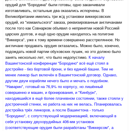
орудий для "Бородина" были готовы, одно заканчивали
изготавливать, остальные два оказались испорчены. В
Великобритании имелись три ж/д установки виккерсовских
орудий, из "измаильского" заказа, реквизированные англичанами
после того как Совнарком объявил о непринятии новой Россией
царских долгов, и ещё одно орудие находилось на полигоне
"Виккерса", уже к тому времени совершенно расстрелянное. Но
англичане продавать орудия октазались. Можно было, конечно,
подождать новой партии обуховских пушек, но это должно было
занять несколько лет, что было недопустимо.
К началу
Вашингтонской конференции "Бородино" всё ещё стоял в
достройке - без бортовой брони, и без единой башни. Тем не
менее линкор был включён в Вашингтонский договор. Однако,
другим двум кораблям нечего было и мечать о подобном.
"Наварин", готовый на 76,9% по корпусу, но лишённый
совершенно и машин, и бронирования, и "Кинбурн",
находившийся в ещё более плачевном состоянии, также стояли у
достроечной стенки, но работа на них не велась. Планировалась
достройка трёх линкоров, а после Вашингтона - только
"Бородино", с сопутствующей модернизацией, включающей в
себя установку двухорудийных 406-мм установок
(соответствующие орудия были разработаны "Виккерсом", а