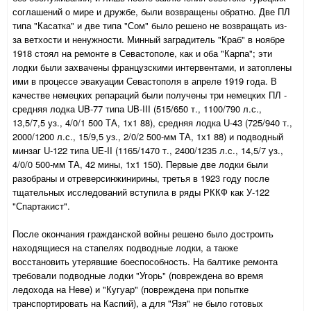
соглашений о мире и дружбе, были возвращены обратно. Две ПЛ
типа "Касатка" и две типа "Сом" было решено не возвращать из-
за ветхости и ненужности. Минный заградитель "Краб" в ноябре
1918 стоял на ремонте в Севастополе, как и оба "Карпа"; эти
лодки были захвачены французскими интервентами, и затоплены
ими в процессе эвакуации Севастополя в апреле 1919 года. В
качестве немецких репараций были получены три немецких ПЛ -
средняя лодка UB-77 типа UB-III (515/650 т., 1100/790 л.с.,
13,5/7,5 уз., 4/0/1 500 ТА, 1х1 88), средняя лодка U-43 (725/940 т.,
2000/1200 л.с., 15/9,5 уз., 2/0/2 500-мм ТА, 1х1 88) и подводный
минзаг U-122 типа UE-II (1165/1470 т., 2400/1235 л.с., 14,5/7 уз.,
4/0/0 500-мм ТА, 42 мины, 1х1 150). Первые две лодки были
разобраны и отреверсинжинирины, третья в 1923 году после
тщательных исследований вступила в ряды РККФ как У-122
"Спартакист".
После окончания гражданской войны решено было достроить
находящиеся на стапелях подводные лодки, а также
восстановить утерявшие боеспособность. На балтике ремонта
требовали подводные лодки "Угорь" (повреждена во время
ледохода на Неве) и "Кугуар" (повреждена при попытке
транспортировать на Каспий), а для "Язя" не было готовых