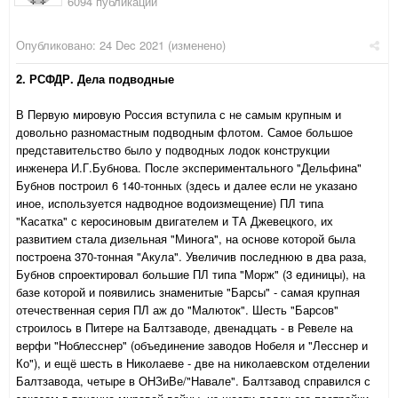
6094 публикации
Опубликовано:
24 Dec 2021
(изменено)
2. РСФДР. Дела подводные
В Первую мировую Россия вступила с не самым крупным и
довольно разномастным подводным флотом. Самое большое
представительство было у подводных лодок конструкции
инженера И.Г.Бубнова. После экспериментального "Дельфина"
Бубнов построил 6 140-тонных (здесь и далее если не указано
иное, используется надводное водоизмещение) ПЛ типа
"Касатка" с керосиновым двигателем и ТА Джевецкого, их
развитием стала дизельная "Минога", на основе которой была
построена 370-тонная "Акула". Увеличив последнюю в два раза,
Бубнов спроектировал большие ПЛ типа "Морж" (3 единицы), на
базе которой и появились знаменитые "Барсы" - самая крупная
отечественная серия ПЛ аж до "Малюток". Шесть "Барсов"
строилось в Питере на Балтзаводе, двенадцать - в Ревеле на
верфи "Ноблесснер" (объединение заводов Нобеля и "Лесснер и
Ко"), и ещё шесть в Николаеве - две на николаевском отделении
Балтзавода, четыре в ОНЗиВе/"Навале". Балтзавод справился с