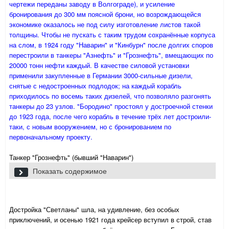
чертежи переданы заводу в Волгограде), и усиление
бронирования до 300 мм поясной брони, но возрождающейся
экономике оказалось не под силу изготовление листов такой
толщины. Чтобы не пускать с таким трудом сохранённые корпуса
на слом, в 1924 году "Наварин" и "Кинбурн" после долгих споров
перестроили в танкеры "Азнефть" и "Грознефть", вмещающих по
20000 тонн нефти каждый. В качестве силовой установки
применили закупленные в Германии 3000-сильные дизели,
снятые с недостроенных подлодок; на каждый корабль
приходилось по восемь таких дизелей, что позволяло разгонять
танкеры до 23 узлов. "Бородино" простоял у достроечной стенки
до 1923 года, после чего корабль в течение трёх лет достроили-
таки, с новым вооружением, но с бронированием по
первоначальному проекту.
Танкер "Грознефть" (бывший "Наварин")
Показать содержимое
Достройка "Светланы" шла, на удивление, без особых
приключений, и осенью 1921 года крейсер вступил в строй, став