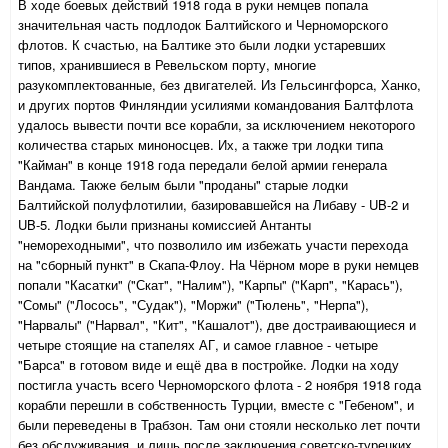
В ходе боевых действий 1918 года в руки немцев попала
значительная часть подлодок Балтийского и Черноморского
флотов. К счастью, на Балтике это были лодки устаревших
типов, хранившиеся в Ревельском порту, многие
разукомплектованные, без двигателей. Из Гельсингфорса, Ханко,
и других портов Финляндии усилиями командования Балтфлота
удалось вывести почти все корабли, за исключением некоторого
количества старых миноносцев. Их, а также три лодки типа
"Кайман" в конце 1918 года передали белой армии генерала
Вандама. Также белым были "проданы" старые лодки
Балтийской полуфлотилии, базировавшейся на Либаву - UB-2 и
UB-5. Лодки были признаны комиссией Антанты
"немореходными", что позволило им избежать участи перехода
на "сборный пункт" в Скапа-Флоу. На Чёрном море в руки немцев
попали "Касатки" ("Скат", "Налим"), "Карпы" ("Карп", "Карась"),
"Сомы" ("Лосось", "Судак"), "Моржи" ("Тюлень", "Нерпа"),
"Нарвалы" ("Нарвал", "Кит", "Кашалот"), две достраивающиеся и
четыре стоящие на стапелях АГ, и самое главное - четыре
"Барса" в готовом виде и ещё два в постройке. Лодки на ходу
постигла участь всего Черноморского флота - 2 ноября 1918 года
корабли перешли в собственность Турции, вместе с "Гебеном", и
были переведены в Трабзон. Там они стояли несколько лет почти
без обслуживания, и лишь после заключения советско-турецких