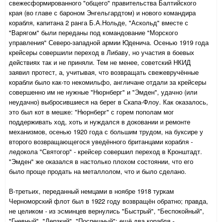
свежесформированного "общего" правительства Балтийского
края (во главе с бароном Энгельгардтом) и нового командира
корабля, капитана 2 ранга Б.А.Нольде, "Аскольд" вместе с
"Варягом" были переданы под командование "Морского
управления" Северо-западной армии Юденича. Осенью 1919 года
крейсеры совершили переход в Либаву, но участия в боевых
действиях так и не приняли. Тем не менее, советский НКИД
заявил протест, а, учитывая, что возвращать свежевручённые
корабли было как-то некомильфо, англичане отдали за крейсеры
совершенно им не нужные "Нюрнберг" и "Эмден", удачно (или
неудачно) выбросившиеся на берег в Скапа-Флоу. Как оказалось,
это был кот в мешке: "Нюрнберг" с горем пополам мог
поддерживать ход, хоть и нуждался в доковании и ремонте
механизмов, осенью 1920 года с большим трудом, на буксире у
второго возвращающегося уведённого британцами корабля -
ледокола "Святогор" - крейсер совершил переход в Кронштадт.
"Эмден" же оказался в настолько плохом состоянии, что его
было проще продать на металлолом, что и было сделано.
В-третьих, переданный немцами в ноябре 1918 туркам
Черноморский флот был в 1922 году возвращён обратно; правда,
не целиком - из эсминцев вернулись "Быстрый", "Беспокойный",
"Гневный", "Дерзкий", "Поспешный"; ещё два корабля -