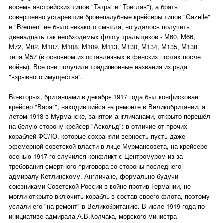
восемь австрийских типов "Татра" и "Триглав"), а брать
совершенно устаревшие бронепалубные крейсеры типов "Gazelle"
и "Bremen" не было никакого смысла, но удалось получить
двенадцать так необходимых флоту тральщиков - М60, М66,
М72, М82, М107, М108, М109, М113, М130, М134, М135, М138
типа М57 (в основном из оставленных в финских портах после
войны). Все они получили традиционные названия из ряда
"взрывного имущества".
Во-вторых, британцами в декабре 1917 года был конфискован
крейсер "Варяг", находившийся на ремонте в Великобритании, а
летом 1918 в Мурманске, занятом англичанами, открыто перешёл
на белую сторону крейсер "Аскольд": в отличие от прочих
кораблей ФСЛО, которые сохраняли верность пусть даже
эфемерной советской власти в лице Мурмансовета, на крейсере
осенью 1917-го случился конфликт с Центромуром из-за
требования смертного приговора со стороны последнего
адмиралу Кетлинскому. Англичане, формально будучи
союзниками Советской России в войне против Германии, не
могли открыто включить корабль в состав своего флота, поэтому
услали его "на ремонт" в Великобританию. В июле 1919 года по
инициативе адмирала А.В.Колчака, морского министра