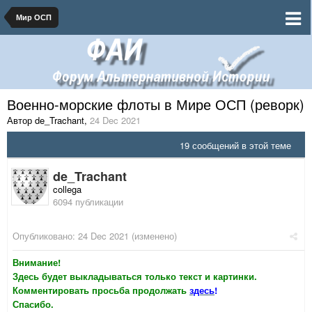
Мир ОСП
Военно-морские флоты в Мире ОСП (реворк)
Автор de_Trachant
,
24 Dec 2021
19 сообщений в этой теме
de_Trachant
collega
6094 публикации
Опубликовано:
24 Dec 2021
(изменено)
Внимание!
Здесь будет выкладываться только текст и картинки.
Комментировать просьба продолжать
здесь
!
Спасибо.