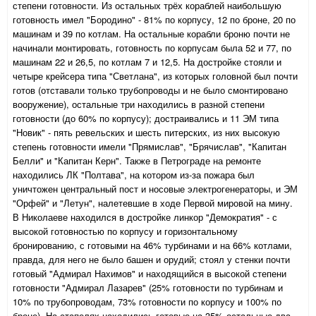
степени готовности. Из остальных трёх кораблей наибольшую
готовность имел "Бородино" - 81% по корпусу, 12 по броне, 20 по
машинам и 39 по котлам. На остальные корабли броню почти не
начинали монтировать, готовность по корпусам была 52 и 77, по
машинам 22 и 26,5, по котлам 7 и 12,5. На достройке стояли и
четыре крейсера типа "Светлана", из которых головной был почти
готов (отставали только трубопроводы и не было смонтировано
вооружение), остальные три находились в разной степени
готовности (до 60% по корпусу); достраивались и 11 ЭМ типа
"Новик" - пять ревельских и шесть питерских, из них высокую
степень готовности имели "Прямислав", "Брячислав", "Капитан
Белли" и "Капитан Керн". Также в Петрограде на ремонте
находились ЛК "Полтава", на котором из-за пожара был
уничтожен центральный пост и носовые электрогенераторы, и ЭМ
"Орфей" и "Летун", налетевшие в ходе Первой мировой на мину.
В Николаеве находился в достройке линкор "Демократия" - с
высокой готовностью по корпусу и горизонтальному
бронированию, с готовыми на 46% турбинами и на 66% котлами,
правда, для него не было башен и орудий; стоял у стенки почти
готовый "Адмирал Нахимов" и находящийся в высокой степени
готовности "Адмирал Лазарев" (25% готовности по турбинам и
10% по трубопроводам, 73% готовности по корпусу и 100% по
броне). На стапелях находились готовые на 35% остальные два