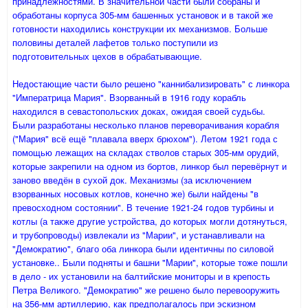
принадлежностями. В значительной части были собраны и
обработаны корпуса 305-мм башенных ус­тановок и в такой же
готовности находи­лись конструкции их механизмов. Больше
половины деталей лафетов только посту­пили из
подготовительных цехов в обраба­тывающие.
Недостающие части было решено "каннибализировать" с линкора
"Императрица Мария". Взорванный в 1916 году корабль
находился в севастопольских доках, ожидая своей судьбы.
Были разработаны несколько планов переворачивания корабля
("Мария" всё ещё "плавала вверх брюхом"). Летом 1921 года с
помощью лежащих на складах стволов старых 305-мм орудий,
которые закрепили на одном из бортов, линкор был перевёрнут и
заново введён в сухой док. Механизмы (за исключением
взорванных носовых котлов, конечно же) были найдены "в
превосходном состоянии". В течение 1921-24 годов турбины и
котлы (а также другие устройства, до которых могли дотянуться,
и трубопроводы) извлекали из "Марии", и устанавливали на
"Демократию", благо оба линкора были идентичны по силовой
установке.. Были подняты и башни "Марии", которые тоже пошли
в дело - их установили на балтийские мониторы и в крепость
Петра Великого. "Демократию" же решено было перевооружить
на 356-мм артиллерию, как предполагалось при эскизном