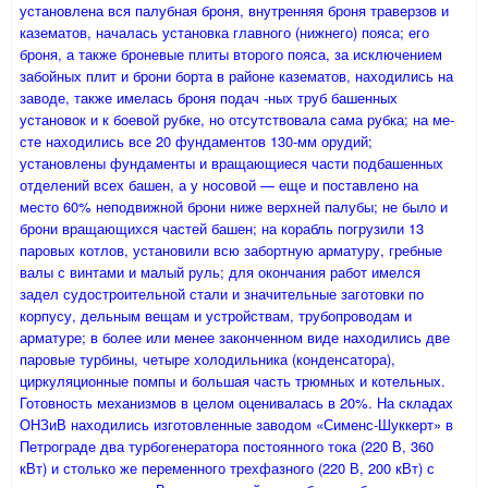
установлена вся палубная броня, внутрен­няя броня траверзов и
казематов, началась установка главного (нижнего) пояса; его
броня, а также броневые плиты второго пояса, за исключением
забойных плит и брони борта в районе казематов, находи­лись на
заводе, также имелась броня подач -ных труб башенных
установок и к боевой рубке, но отсутствовала сама рубка; на ме­
сте находились все 20 фундаментов 130-мм орудий;
установлены фундаменты и вра­щающиеся части подбашенных
отделений всех башен, а у носовой — еще и постав­лено на
место 60% неподвижной брони ниже верхней палубы; не было и
брони вращающихся частей башен; на корабль погрузили 13
паровых кот­лов, установили всю забортную арматуру, гребные
валы с винтами и малый руль; для окончания работ имелся
задел су­достроительной стали и значительные за­готовки по
корпусу, дельным вещам и уст­ройствам, трубопроводам и
арматуре; в более или менее законченном виде находились две
паровые турбины, четыре холодильника (конденсатора),
циркуляци­онные помпы и большая часть трюмных и котельных.
Готовность механизмов в целом оцени­валась в 20%. На складах
ОНЗиВ находились изготов­ленные заводом «Сименс-Шуккерт» в
Пет­рограде два турбогенератора постоянно­го тока (220 В, 360
кВт) и столько же пере­менного трехфазного (220 В, 200 кВт) с