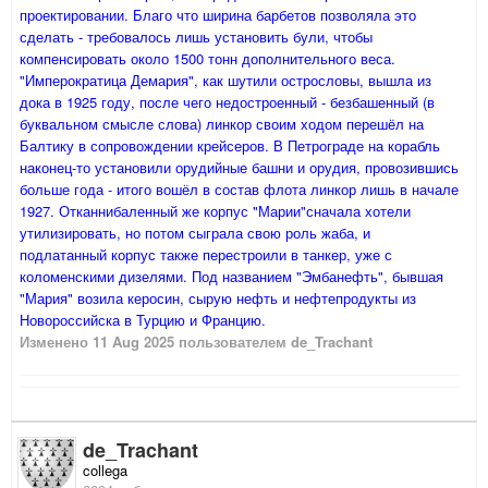
проектировании. Благо что ширина барбетов позволяла это
сделать - требовалось лишь установить були, чтобы
компенсировать около 1500 тонн дополнительного веса.
"Имперократица Демария", как шутили острословы, вышла из
дока в 1925 году, после чего недостроенный - безбашенный (в
буквальном смысле слова) линкор своим ходом перешёл на
Балтику в сопровождении крейсеров. В Петрограде на корабль
наконец-то установили орудийные башни и орудия, провозившись
больше года - итого вошёл в состав флота линкор лишь в начале
1927. Отканнибаленный же корпус "Марии"сначала хотели
утилизировать, но потом сыграла свою роль жаба, и
подлатанный корпус также перестроили в танкер, уже с
коломенскими дизелями. Под названием "Эмбанефть", бывшая
"Мария" возила керосин, сырую нефть и нефтепродукты из
Новороссийска в Турцию и Францию.
Изменено
11 Aug 2025
пользователем de_Trachant
de_Trachant
collega