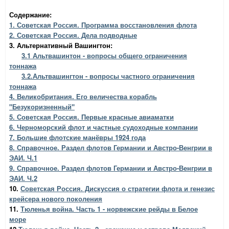
Содержание:
1. Советская Россия. Программа восстановления флота
2. Советская Россия. Дела подводные
3. Альтернативный Вашингтон:
3.1 Альтвашинтон - вопросы общего ограничения
тоннажа
3.2.Альтвашингтон - вопросы частного ограничения
тоннажа
4. Великобритания. Его величества корабль
"Безукоризненный"
5. Советская Россия. Первые красные авиаматки
6. Черноморский флот и частные судоходные компании
7. Большие флотские манёвры 1924 года
8. Справочное. Раздел флотов Германии и Австро-Венгрии в
ЭАИ. Ч.1
9. Справочное. Раздел флотов Германии и Австро-Венгрии в
ЭАИ. Ч.2
10.
Советская Россия. Дискуссия о стратегии флота и генезис
крейсера нового поколения
11.
Тюленья война. Часть 1 - норвежские рейды в Белое
море