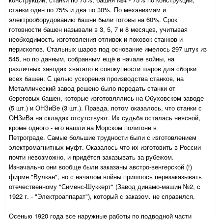
станки один по 75% и два по 30%. По механизмам и
электрооборудованию башни были готовы на 60%. Срок
готовности башен называли в 3, 5, 7 и 8 месяцев, учитывая
необходимость изготовления отливок и поковок станков и
перископов. Стальных шаров под основание имелось 297 штук из
545, но по данным, собранным ещё в начале войны, на
различных заводах хватало в совокупности шаров для сборки
всех башен. С целью ускорения производства станков, на
Металлический завод решено было передать станки от
береговых башен, которые изготовлялись на Обуховском заводе
(5 шт.) и ОНЗиВе (3 шт.). Правда, потом оказалось, что станки с
ОНЗиВа на складах отсутствуют. Их судьба осталась неясной,
кроме одного - его нашли на Морском полигоне в
Петрограде. Самые большие трудности были с изготовлением
электромагнитных муфт. Оказалось что их изготовить в России
почти невозможно, и придётся заказывать за рубежом.
Изначально они вообще были заказаны австро-венгерской (!)
фирме "Вулкан", но с началом войны пришлось перезаказывать
отечественному "Сименс-Шуккерт" (Завод динамо-машин №2, с
1922 г. - "Электроаппарат"), который с заказом. не справился.
Осенью 1920 года все наружные работы по подводной части