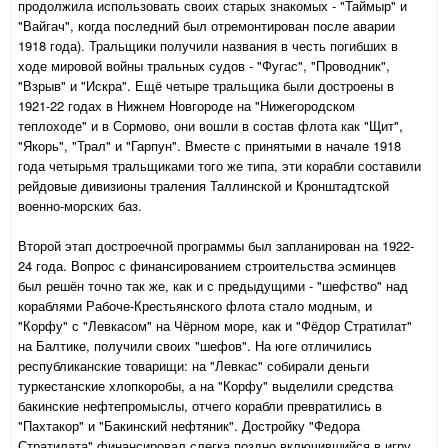
продолжила использовать своих старых знакомых - "Таймыр" и
"Вайгач", когда последний был отремонтирован после аварии
1918 года). Тральщики получили названия в честь погибших в
ходе мировой войны тральных судов - "Фугас", "Проводник",
"Взрыв" и "Искра". Ещё четыре тральщика были достроены в
1921-22 годах в Нижнем Новгороде на "Нижегородском
теплоходе" и в Сормово, они вошли в состав флота как "Щит",
"Якорь", "Трал" и "Гарпун". Вместе с принятыми в начале 1918
года четырьмя тральщиками того же типа, эти корабли составили
рейдовые дивизионы траления Таллинской и Кронштадтской
военно-морских баз.
Второй этап достроечной программы был запланирован на 1922-
24 года. Вопрос с финансированием строительства эсминцев
был решён точно так же, как и с предыдущими - "шефство" над
кораблями Рабоче-Крестьянского флота стало модным, и
"Корфу" с "Левкасом" на Чёрном море, как и "Фёдор Стратилат"
на Балтике, получили своих "шефов". На юге отличились
республиканские товарищи: на "Левкас" собирали деньги
туркестанские хлопкоробы, а на "Корфу" выделили средства
бакинские нефтепромыслы, отчего корабли превратились в
"Пахтакор" и "Бакинский нефтяник". Достройку "Федора
Стратилата" финансировал слегка поздно включившийся в игру