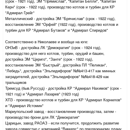
(срок - 1921 год), ЭМ "Прямислав", "Капитан Белли", "Капитан
Керн" (срок - 1922 год), производство котлов и турбин для КР
"Адмирал Грейг"
Металлический - достройка ЭМ "Брячислав" (срок - 1922 год),
восстановление ЭМ "Орфей" (1922 год), производство котлов и
турбин для КР "Адмирал Бутаков" и "Адмирал Спиридов"
Соответственно в Николаеве и вообще на юге:
ОНЗиВ - достройка ЛК "Демократия" (срок - 1924 год),
производство для него котлов, турбин, орудий и башен,
достройка ЭМ "Цериго", "Занте" (срок - 1922 год),
восстановление ЭМ "Быстрый", достройка ПЛ "Пеликан",
"Лебедь", достройка "Эльпидифоров" №№413-417 как минных
заградителей, достройка "Эльпидифоров" №№418-429 как
тральщиков
Тремсуд (быв.Руссуд) - достройка КР "Адмирал Нахимов" (срок -
1921 год) и "Адмирал Лазарев" (1923 год)
ХПЗ - производство котлов и турбин для КР "Адмирал Корнилов"
и "Адмирал Истомин"
Мариупольский завод - восстановление производства, затем -
производство брони для ЛК "Демократия"
Царицын, завод РАОАЗ - если получится, продолжить развитие
завода совместно с компанией "Виккерс" по предвоенному плану