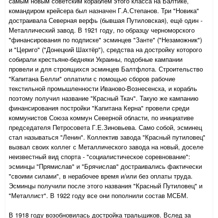
самым новым советским кораблём этого класса на Балтике,
командиром крейсера был назначен Г.А.Степанов. Три "Новика"
достраивала Северная верфь (бывшая Путиловская), ещё один -
Металлический завод. В 1921 году, по образцу черноморского
"финансирования по подписке" эсминцев "Занте" ("Незаможник")
и "Цериго" ("Донецкий Шахтёр"), средства на достройку которого
собирали крестьяне-бедняки Украины, подобные кампании
провели и для строящихся эсминцев Балтфлота. Строительство
"Капитана Белли" оплатили с помощью сборов рабочие
текстильной промышленности Иваново-Вознесенска, и корабль
поэтому получил название "Красный Ткач". Такую же кампанию
финансирования постройки "Капитана Керна" провели среди
коммунистов Союза коммун Северной области, по инициативе
председателя Петросовета Г.Е.Зиновьева. Само собой, эсминец
стал называться "Ленин". Коллектив завода "Красный путиловец"
вызвал своих коллег с Металлического завода на новый, доселе
неизвестный вид спорта - "социалистическое соревнование":
эсминцы "Прямислав" и "Брячислав" достраивались фактически
"своими силами", в нерабочее время и/или без оплаты труда.
Эсминцы получили после этого названия "Красный Путиловец" и
"Металлист". В 1922 году все они пополнили состав МСБМ.
В 1918 году возобновилась достройка тральщиков. Вслед за