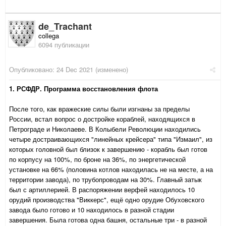
de_Trachant
collega
6094 публикации
Опубликовано:
24 Dec 2021
(изменено)
1. РСФДР. Программа восстановления флота
После того, как вражеские силы были изгнаны за пределы
России, встал вопрос о достройке кораблей, находящихся в
Петрограде и Николаеве. В Колыбели Революции находились
четыре достраивающихся "линейных крейсера" типа "Измаил", из
которых головной был близок к завершению - корабль был готов
по корпусу на 100%, по броне на 36%, по энергетической
установке на 66% (половина котлов находилась не на месте, а на
территории завода), по трубопроводам на 30%. Главный затык
был с артиллерией. В распоряжении верфей находилось 10
орудий производства "Виккерс", ещё одно орудие Обуховского
завода было готово и 10 находилось в разной стадии
завершения. Была готова одна башня, остальные три - в разной