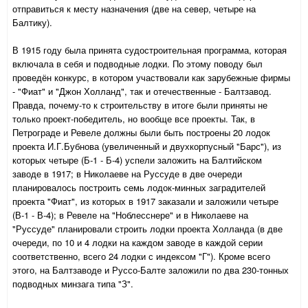
отправиться к месту назначения (две на север, четыре на
Балтику).
В 1915 году была принята судостроительная программа, которая
включала в себя и подводные лодки. По этому поводу был
проведён конкурс, в котором участвовали как зарубежные фирмы
- "Фиат" и "Джон Холланд", так и отечественные - Балтзавод.
Правда, почему-то к строительству в итоге были приняты не
только проект-победитель, но вообще все проекты. Так, в
Петрограде и Ревеле должны были быть построены 20 лодок
проекта И.Г.Бубнова (увеличенный и двухкорпусный "Барс"), из
которых четыре (Б-1 - Б-4) успели заложить на Балтийском
заводе в 1917; в Николаеве на Руссуде в две очереди
планировалось построить семь лодок-минных заградителей
проекта "Фиат", из которых в 1917 заказали и заложили четыре
(В-1 - В-4); в Ревеле на "Ноблесснере" и в Николаеве на
"Руссуде" планировали строить лодки проекта Холланда (в две
очереди, по 10 и 4 лодки на каждом заводе в каждой серии
соответственно, всего 24 лодки с индексом "Г"). Кроме всего
этого, на Балтзаводе и Руссо-Балте заложили по два 230-тонных
подводных минзага типа "З".