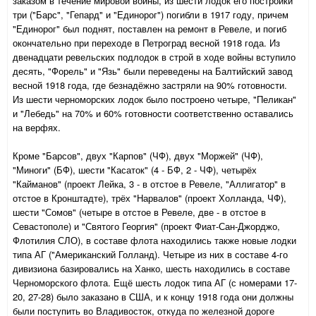
заказом в течение мировой войны, из шести лодок его постройки
три ("Барс", "Гепард" и "Единорог") погибли в 1917 году, причем
"Единорог" был поднят, поставлен на ремонт в Ревеле, и погиб
окончательно при переходе в Петроград весной 1918 года. Из
двенадцати ревельских подлодок в строй в ходе войны вступило
десять, "Форель" и "Язь" были переведены на Балтийский завод
весной 1918 года, где безнадёжно застряли на 90% готовности.
Из шести черноморских лодок было построено четыре, "Пеликан"
и "Лебедь" на 70% и 60% готовности соответственно оставались
на верфях.
Кроме "Барсов", двух "Карпов" (ЧФ), двух "Моржей" (ЧФ),
"Миноги" (БФ), шести "Касаток" (4 - БФ, 2 - ЧФ), четырёх
"Кайманов" (проект Лейка, 3 - в отстое в Ревеле, "Аллигатор" в
отстое в Кронштадте), трёх "Нарвалов" (проект Холланда, ЧФ),
шести "Сомов" (четыре в отстое в Ревеле, две - в отстое в
Севастополе) и "Святого Георгия" (проект Фиат-Сан-Джорджо,
Флотилия СЛО), в составе флота находились также новые лодки
типа АГ ("Американский Голланд). Четыре из них в составе 4-го
дивизиона базировались на Ханко, шесть находились в составе
Черноморского флота. Ещё шесть лодок типа АГ (с номерами 17-
20, 27-28) было заказано в США, и к концу 1918 года они должны
были поступить во Владивосток, откуда по железной дороге