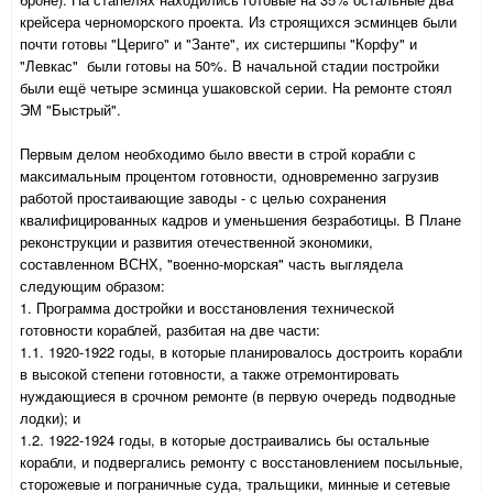
крейсера черноморского проекта. Из строящихся эсминцев были
почти готовы "Цериго" и "Занте", их систершипы "Корфу" и
"Левкас" были готовы на 50%. В начальной стадии постройки
были ещё четыре эсминца ушаковской серии. На ремонте стоял
ЭМ "Быстрый".
Первым делом необходимо было ввести в строй корабли с
максимальным процентом готовности, одновременно загрузив
работой простаивающие заводы - с целью сохранения
квалифицированных кадров и уменьшения безработицы. В Плане
реконструкции и развития отечественной экономики,
составленном ВСНХ, "военно-морская" часть выглядела
следующим образом:
1. Программа достройки и восстановления технической
готовности кораблей, разбитая на две части:
1.1. 1920-1922 годы, в которые планировалось достроить корабли
в высокой степени готовности, а также отремонтировать
нуждающиеся в срочном ремонте (в первую очередь подводные
лодки); и
1.2. 1922-1924 годы, в которые достраивались бы остальные
корабли, и подвергались ремонту с восстановлением посыльные,
сторожевые и пограничные суда, тральщики, минные и сетевые