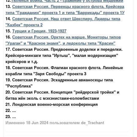
12.
Тюленья война. Часть 2 - сражение у острова Медвежий
13.
Советская Россия. Первенцы красного флота. Крейсера
типа "Гражданин" проекта 1 и типа "Баррикады" проекта 1У
14.
Советская Россия. Наш ответ Шекспиру. Лидеры типа
"Казбек" проекта 2
15.
Турция и Греция, 1923-1927
16.
Советская Россия. Орктех на марше. Мониторы типов
"Ураган" и "Красное знамя", и ледоколы типа "Красин"
17. Советская Россия. Предвоенные доделки и переделки.
Крейсера-минзаги типа "Иртыш", "малая модернизация"
крейсеров и т.д.
18. Советская Россия. Флагман красного флота. Линейные
корабли типа "Заря Свободы" проекта 3
19. Советская Россия. Эскадренные авианосецы типа
"Республика"
20. Советская Россия. Концепция "рейдерской тройки" и
битва жён эколь с мэхэнистами-коломбистами
21. Лондонская военно-морская конференция
22. ...
23. ...
Изменено
18 Jun 2024
пользователем de_Trachant