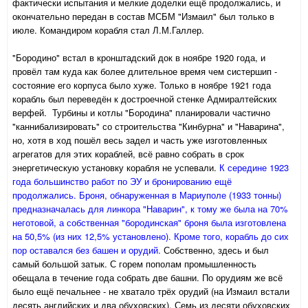
фактически испытания и мелкие доделки ещё продолжались, и
окончательно передан в состав МСБМ "Измаил" был только в
июле. Командиром корабля стал Л.М.Галлер.
"Бородино" встал в кронштадский док в ноябре 1920 года, и
провёл там куда как более длительное время чем систершип -
состояние его корпуса было хуже. Только в ноябре 1921 года
корабль был переведён к достроечной стенке Адмиралтейских
верфей. Турбины и котлы "Бородина" планировали частично
"каннибализировать" со строительства "Кинбурна" и "Наварина",
но, хотя в ход пошёл весь задел и часть уже изготовленных
агрегатов для этих кораблей, всё равно собрать в срок
энергетическую установку корабля не успевали.
К середине 1923
года большинство работ по ЭУ и бронированию ещё
продолжались. Броня, обнаруженная в Мариуполе (1933 тонны)
предназначалась для линкора "Наварин", к тому же была на 70%
неготовой, а собственная "бородинская" броня была изготовлена
на 50,5% (из них 12,5% установлено). Кроме того, корабль до сих
пор оставался без башен и орудий.
Собственно, здесь и был
самый большой затык. С горем пополам промышленность
обещала в течение года собрать две башни. По орудиям же всё
было ещё печальнее - не хватало трёх орудий (на Измаил встали
десять английских и два обуховских). Семь из десяти обуховских