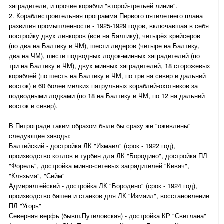
заградители, и прочие корабли "второй-третьей линии".
2. Кораблестроительная программа Первого пятилетнего плана
развития промышленности - 1925-1929 годов, включавшая в себя
постройку двух линкоров (все на Балтику), четырёх крейсеров
(по два на Балтику и ЧМ), шести лидеров (четыре на Балтику,
два на ЧМ), шести подводных лодок-минных заградителей (по
три на Балтику и ЧМ), двух минных заградителей, 18 сторожевых
кораблей (по шесть на Балтику и ЧМ, по три на север и дальний
восток) и 60 более мелких патрульных кораблей-охотников за
подводными лодками (по 18 на Балтику и ЧМ, по 12 на дальний
восток и север).
В Петрограде таким образом были бы сразу же "оживлены"
следующие заводы:
Балтийский - достройка ЛК "Измаил" (срок - 1922 год),
производство котлов и турбин для ЛК "Бородино", достройка ПЛ
"Форель", достройка минно-сетевых заградителей "Кивач",
"Клязьма", "Сейм"
Адмиралтейский - достройка ЛК "Бородино" (срок - 1924 год),
производство башен и станков для ЛК "Измаил", восстановление
ПЛ "Угорь"
Северная верфь (бывш.Путиловская) - достройка КР "Светлана"