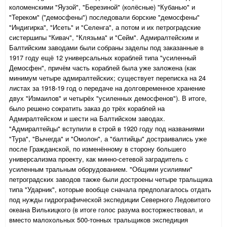
коломенскими "Яузой", "Березиной" (колёсные) "Кубанью" и
"Тереком" ("демосфены") последовали борские "демосфены"
"Индигирка", "Исеть" и "Селенга", а потом и их петроградские
систершипы "Кивач", "Клязьма" и "Сейм". Адмиралтейским и
Балтийским заводами были собраны заделы под заказанные в
1917 году ещё 12 универсальных кораблей типа "усиленный
Демосфен", причём часть кораблей была уже заложена (как
минимум четыре адмиралтейских; существует переписка на 24
листах за 1918-19 год о передаче на долговременное хранение
двух "Измаилов" и четырёх "усиленных демосфенов"). В итоге,
было решено сократить заказ до трёх кораблей на
Адмиралтейском и шести на Балтийском заводах.
"Адмиралтейцы" вступили в строй в 1920 году под названиями
"Тура", "Вычегда" и "Омолон", а "балтийцы" достраивались уже
после Гражданской, по изменённому в сторону большего
универсализма проекту, как минно-сетевой заградитель с
усиленным тральным оборудованием. "Общими усилиями"
петроградских заводов также были достроены четыре тральщика
типа "Ударник", которые вообще сначала предполагалось отдать
под нужды гидрографической экспедиции Северного Ледовитого
океана Вилькицкого (в итоге голос разума восторжествовал, и
вместо малохольных 500-тонных тральщиков экспедиция