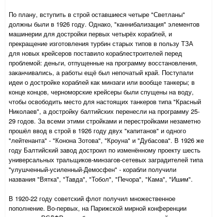
По плану, вступить в строй оставшиеся четыре "Светланы"
должны были в 1926 году. Однако, "каннибализация" элементов
машинерии для достройки первых четырёх кораблей, и
прекращение изготовления турбин старых типов в пользу ТЗА
для новых крейсеров поставило кораблестроителей перед
проблемой: деньги, отпущенные на программу восстановления,
заканчивались, а работы ещё был непочатый край. Поступали
идеи о достройке кораблей как минзаги или вообще танкеры;
в
конце концов, черноморские крейсеры были спущены на воду,
чтобы освободить место для настоящих танкеров типа "Красный
Николаев", а достройку балтийских перенесли на программу 25-
29 годов. За всеми этими стройками и перестройками незаметно
прошёл ввод в строй в 1926 году двух "капитанов" и одного
"лейтенанта" - "Конона Зотова", "Кроуна" и "Дубасова". В 1926 же
году Балтийский завод достроил по изменённому проекту шесть
универсальных тральщиков-минзагов-сетевых заградителей типа
"улушченный-усиленный-Демосфен" - корабли получили
названия "Вятка", "Тавда", "Тобол", "Печора", "Кама", "Ишим".
В 1920-22 году советский флот получил множественное
пополнение. Во-первых, на Парижской мирной конференции