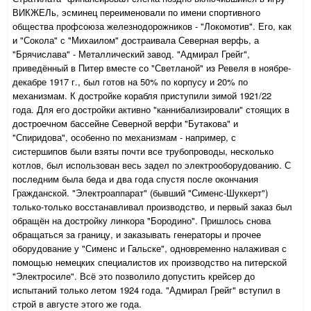
ВИКЖЕЛь, эсминец переименовали по имени спортивного
общества профсоюза железнодорожников - "Локомотив". Его, как
и "Сокола" с "Михаилом" достраивала Северная верфь, а
"Брячислава" - Металлический завод. "Адмирал Грейг",
приведённый в Питер вместе со "Светланой" из Ревеля в ноябре-
декабре 1917 г., был готов на 50% по корпусу и 20% по
механизмам. К достройке корабля приступили зимой 1921/22
года. Для его достройки активно "каннибализировали" стоящих в
достроечном бассейне Северной верфи "Бутакова" и
"Спиридова", особенно по механизмам - например, с
систершипов были взяты почти все трубопроводы, несколько
котлов, был использован весь задел по электрооборудованию. С
последним была беда и два года спустя после окончания
Гражданской. "Электроаппарат" (бывший "Сименс-Шуккерт")
только-только восстанавливал производство, и первый заказ был
обращён на достройку линкора "Бородино". Пришлось снова
обращаться за границу, и заказывать генераторы и прочее
оборудование у "Сименс и Гальске", одновременно налаживая с
помощью немецких специалистов их производство на питерской
"Электросиле". Всё это позволило допустить крейсер до
испытаний только летом 1924 года. "Адмирал Грейг" вступил в
строй в августе этого же года.