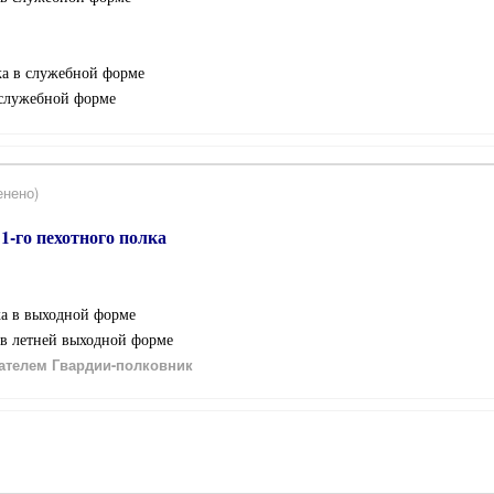
лка в служебной форме
в служебной форме
енено)
-го пехотного полка
ка в выходной форме
а в летней выходной форме
ателем Гвардии-полковник