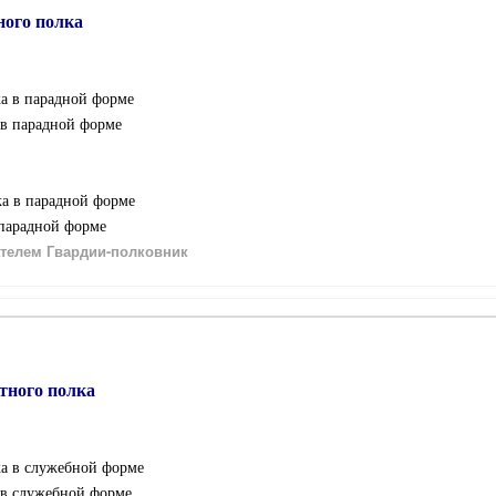
ного полка
ка в парадной форме
 в парадной форме
ка в парадной форме
 парадной форме
телем Гвардии-полковник
тного полка
ка в служебной форме
а в служебной форме