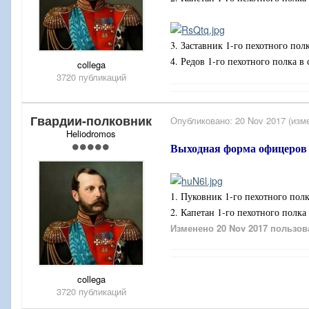
3. Заставник 1-го пехотного по
4. Редов 1-го пехотного полка 
collega
3720 публикаций
Гвардии-полковник
Опубликовано:
20 Nov 2017
(изм
Heliodromos
Выходная форма офицеров 1
1. Пуковник 1-го пехотного пол
2. Капетан 1-го пехотного полк
Изменено
20 Nov 2017
пользов
collega
3720 публикаций