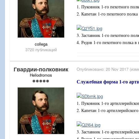
1. Пуковник 1-го пехотного полк
2. Капетан 1-го пехотного полка
3. Заставник 1-го пехотного пол
4. Редов 1-го пехотного полка в
collega
3720 публикаций
Гвардии-полковник
Опубликовано:
20 Nov 2017
(изм
Heliodromos
Служебная форма 1-го арт
1. Пуковник 1-го артиллерийско
2. Капетан 1-го артиллерийског
3. Заставник 1-го артиллерийск
4. Редов 1-го артиллерийского 