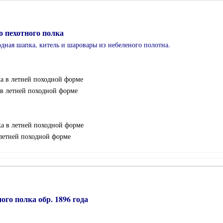
о пехотного полка
одная шапка, китель и шаровары из небеленого полотна.
ка в летней походной форме
а в летней походной форме
ка в летней походной форме
 летней походной форме
ого полка обр. 1896 года