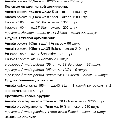
Armata
polowa
76,2
mm
wz
.02/25 – около 750 штук
Полевые орудия легкой артиллерии:
Armata polowa 76,2mm wz.32 Star – около 1100 штук
Armata polowa 76,2mm wz.37 Star – около 1200 штук
Haubica 100mm wz.32 Star – около 1300 штук
Haubica 100mm wz.37 Star – около 1200 штук
в резерве Haubica 100mm wz.14 Škoda – около 200 штук
Орудия тяжелой артиллерии:
Armata polowa 105mm wz.14 Ansaldo – 66 штук
Armata polowa 105mm wz.35 Bofors – около 210 штук
Haubica 155mm wz.17 Schneider – 78 штук
Haubica 155mm wz.36 – около 250 штук
в резерве Armata polowa 105mm wz.13 Schneider – 16 штук
в резерве Armata polowa 105mm wz.10/24 – 9 штук
в резерве Armata polowa 120mm wz.1878/09/31 – около 30 штук
Орудия большой дальности:
Armata dalekonośna 155mm wz.40 Star – 3 серийных орудия + 2
прототипа, всего 5 штук
Противотанковые орудия:
Armata przeciwpancerna 37mm wz.36 Bofors – около 2750 штук
Armata przeciwpancerna 47mm wz.39 Star – около 640 штук
в резерве Armata piechoty 47mm wz.25 Pocisk – около 75 штук
Зенитные орудия: