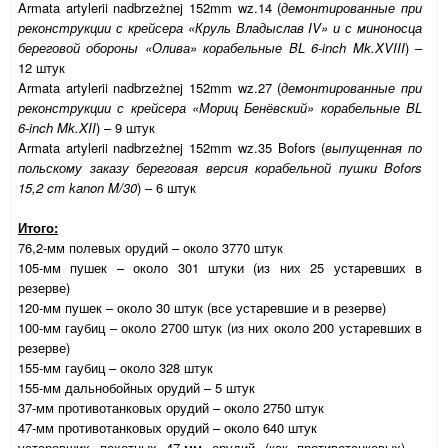
Armata artylerii nadbrzeżnej 152mm wz.14 (
демонтированные при
реконструкции с крейсера «Круль Владыслав IV» и с миноносца
береговой обороны «Олива» корабельные BL 6-inch Mk.XVIII
) –
12 штук
Armata artylerii nadbrzeżnej 152mm wz.27 (
демонтированные при
реконструкции с крейсера «Мориц Бенёвский» корабельные BL
6-inch Mk.XII
) – 9 штук
Armata artylerii nadbrzeżnej 152mm wz.35 Bofors (
выпущенная по
польскому заказу береговая версия корабельной пушки Bofors
15,2 cm kanon M/30
) – 6 штук
Итого:
76,2-мм полевых орудий – около 3770 штук
105-мм пушек – около 301 штуки (из них 25 устаревших в
резерве)
120-мм пушек – около 30 штук (все устаревшие и в резерве)
100-мм гаубиц – около 2700 штук (из них около 200 устаревших в
резерве)
155-мм гаубиц – около 328 штук
155-мм дальнобойных орудий – 5 штук
37-мм противотанковых орудий – около 2750 штук
47-мм противотанковых орудий – около 640 штук
устаревших пехотных 47-мм орудий (как противотанковых) –