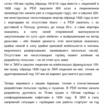
сотен 100-мм гаубиц образца 1914/19 года вместе с лицензией в
1928 году (в РЕИ закупили 600 штук а лицензионное
производство начали уже в следующем году), нет и закупки 220-
мм монструозных чехословацких мортир образца 1932 года (а вот
с мортирами их отсутствие благо – в РЕИ канитель с их
доставкой в Польшу длилась до конца 30-х, а сами мортиры
оказались в силу своей откровенной малонужности
закупленными по сути «для мебели» и выброшенными на ветер
деньгами – ибо боевая ценность этих монстриков оказалась
крайне низкой в силу крайне хреновой мобильности и ооочень
медленного развертывания, занимавшего несколько часов).
Отсутствие же чехословацких гаубиц окажет влияние на
разработку польских – но об этом чуть ниже.
Нет в ЭАИ и закупки лицензии на новёхонькую французскую 105-
мм пушку образца 1929 года (в ЭАИ лицензия на неё, точнее на
адаптированный под 107-мм её вариант достанется русским).
Теперь вернёмся к нашим баранам, точнее к отечественным
разработкам польских гаубиц и пушечек. В РЕИ поляки начали
разработку дуплекса из 75-мм пушки и 100-мм гаубицы с
унифицированными лафетами в 1930 году. В ЭАИ в силу
напряжной ситуации с гаубицами сии работы стартуют на год