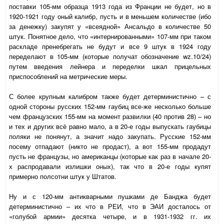
поставки 105-мм образца 1913 года из Франции не будет, но в
1920-1921 году оный калибр, пусть и в меньшем количестве (ибо
за денежку) закупят у «всеядной» Ансальдо в количестве 50
штук. Понятное дело, что «интернированными» 107-мм при таком
раскладе пренебрегать не будут и все 9 штук в 1924 году
переделают в 105-мм (которые получат обозначение
wz
.10/24)
путем введения лейнера и переделки шкал прицельных
приспособлений на метрические меры.
С более крупным калибром также будет детерминистично – с
одной стороны русских 152-мм гаубиц все-же несколько больше
чем французских 155-мм на момент развилки (40 против 28) – но
и тех и других всё равно мало, а в 20-е годы выпускать гаубицы
поляки не понянут, а значит надо закупать. Русские 152-мм
посему отпадают (никто не продаст), а вот 155-мм продадут
пусть не французы, но американцы (которые как раз в начале 20-
х распродавали излишки оных), так что в 20-е годы купят
примерно полсотни штук у Штатов.
Ну и с 120-мм антикварными пушками де Банджа будет
детерминистично – их что в РЕИ, что в ЭАИ досталось от
«голубой армии» десятка четыре, и в 1931-1932 гг. их