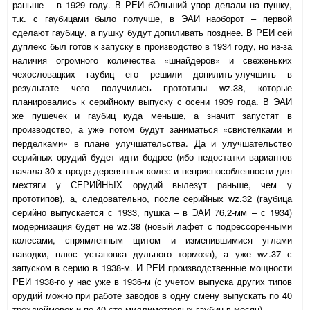
раньше – в 1929 году. В РЕИ бОльший упор делали на пушку,
т.к. с гаубицами было получше, в ЭАИ наоборот – первой
сделают гаубицу, а пушку будут допиливать позднее. В РЕИ сей
дуплекс был готов к запуску в производство в 1934 году, но из-за
наличия огромного количества «шнайдеров» и свеженьких
чехословацких гаубиц его решили допилить-улучшить в
результате чего получились прототипы
wz
.38, которые
планировались к серийному выпуску с осени 1939 года. В ЭАИ
же пушечек и гаубиц куда меньше, а значит запустят в
производство, а уже потом будут заниматься «свистелками и
перделками» в плане улучшательства. Да и улучшательство
серийных орудий будет идти бодрее (ибо недостатки вариантов
начала 30-х вроде деревянных колес и неприспособленности для
мехтяги у СЕРИЙНЫХ орудий вылезут раньше, чем у
прототипов), а, следовательно, после серийных
wz
.32 (гаубица
серийно выпускается с 1933, пушка – в ЭАИ 76,2-мм – с 1934)
модернизация будет не
wz
.38 (новый лафет с подрессоренными
колесами, спрямленным щитом и изменившимися углами
наводки, плюс установка дульного тормоза), а уже
wz
.37 с
запуском в серию в 1938-м. И РЕИ производственные мощности
РЕИ 1938-го у нас уже в 1936-м (с учетом выпуска других типов
орудий можно при работе заводов в одну смену выпускать по 40
трехдюймовок и по 40 сто-миллиметровых гаубиц в месяц)