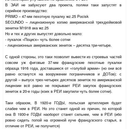
В ЭАИ не забуксуют два проекта, поляки таки запустят в
серийное производство:
PRIMO
– 47-мм пехотную пукалку
wz
.25
Pocisk
SECUNDO
– лицензионную копию американской трехдюймовой
зенитки М1918 ака
wz
.25
Но и тех и других выпустят довольно мало:
- пукалок «Поциск» чуть более сотни
- лицензионных американских зениток – десятка три-четыре.
С одной стороны, это таки позволит вывести из строевых частей
совсем уж фиговые 37-мм французские пехотные пукалки
образца 1916 года, доставшиеся от «голубой армии» (но они всё
равно останутся на вооружении пограничников и ДОТов); с
другой – выпуск трех-четырех десятков зениток по американской
лицензии всё равно не покрывает РЕИ закупок французских
зениток в 20-е годы (коих в РЕИ закупили чуть более сотни).
Таки образом, В 1920-е ГОДЫ, польская артиллерия будет
слабее чем в РЕИ. Но это станет одной из причин, по которой
она В 1930-е ГОДЫ наоборот станет сильнее, чем в РЕИ (ибо
ровно сидеть попой на огромной куче французского старья, в
отличие от РЕИ, не получится)