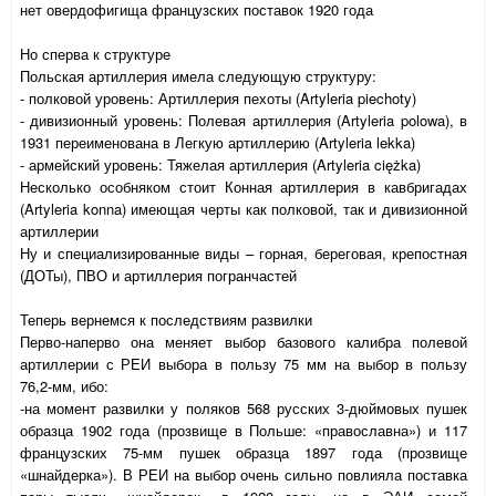
нет овердофигища французских поставок 1920 года
Но сперва к структуре
Польская артиллерия имела следующую структуру:
- полковой уровень: Артиллерия пехоты (Artyleria piechoty)
- дивизионный уровень: Полевая артиллерия (Artyleria polowa), в
1931 переименована в Легкую артиллерию (Artyleria lekka)
- армейский уровень: Тяжелая артиллерия (Artyleria ciężka)
Несколько особняком стоит Конная артиллерия в кавбригадах
(Artyleria konna) имеющая черты как полковой, так и дивизионной
артиллерии
Ну и специализированные виды – горная, береговая, крепостная
(ДОТы), ПВО и артиллерия погранчастей
Теперь вернемся к последствиям развилки
Перво-наперво она меняет выбор базового калибра полевой
артиллерии с РЕИ выбора в пользу 75 мм на выбор в пользу
76,2-мм, ибо:
-на момент развилки у поляков 568 русских 3-дюймовых пушек
образца 1902 года (прозвище в Польше: «православна») и 117
французских 75-мм пушек образца 1897 года (прозвище
«шнайдерка»). В РЕИ на выбор очень сильно повлияла поставка