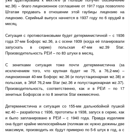
wz
.36) – благо лицензионное соглашение от 1917 года позволяло
Штатам продавать в отношении этой гаубицы лицензию на
лицензию. Серийный выпуск начнется в 1937 году по 6 орудий в
месяц.
Ситуация с противотанковыми будет детерминистичной – с 1936
года 37-мм Бофорс
wz
.36, а с осени 1939 (когда её планировали
запускать в серию) польская 47-мм
wz
.39
Star
.
Производительность РЕИ – по 83 штуки в месяц.
С зенитками ситуация тоже почти детерминистична (за
исключением того, что крупная будет не 75, а 76,2-мм) –
лицензионная 40-мм Бофорс
wz
.36 (и полустационарная
wz
.38) и
польская, в ЭАИ 76,2-мм
Star
(
wz
.36 и полустационарная
wz
.37).
Производительность, соответственно, как и в РЕИ – по 17
зенитных Бофорсов и по 8 зениток
Star
ежемесячно.
Детерминистична и ситуация со 155-мм дальнобойной пушкой
wz
.40 – разработка с 1936, прототипы в 1938, запуск в серию, как
и было запланировано в РЕИ – с 1940 года. Правда изделием
она будет крайне мелкосерийным (полякам их нужно дюжины две
максимум, производить их будут примерно по 5-6 штук в год, а с