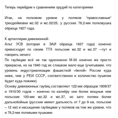
Теперь перейдем к сравнениям орудий по категориями
Итак, на полковом уровне у поляков “православные”
трехдюймовки
wz
.02 и
wz
.02/25, у русских 76,2-мм полковушка
образца 1927 года.
К артиллерии дивизионной:
Альт УСВ (которая в ЭАИ образца 1937 года) конечно
превосходит по своим ТТХ польские
wz
.32 и
wz
.37 -–тут и
говорить нечего
По гаубицам всё не так однозначно М-30 конечно же просто
прекрасна, но на 1940 год их слишком мало еще (учитываем, что
уровень индустриализации фашисткой «белой» России куда
ниже, чем у РЕИ СССР, соответственно и количество пушечек
будет куда пожиже)
Основу дивизионных гаубиц составляют 122-мм образцов 1909/37
и 1910/30 годов – конечно по калибру они более мощные чем
польские 100-мм
wz
.32 и
wz
.37, но зато поляки более
дальнобойные (русские имеют дальность от 7 до 9 км, польские
– 12 км) и насыщение гаубицами у поляков на том же уровне, что
и 76,2-мм полевыми пушками.