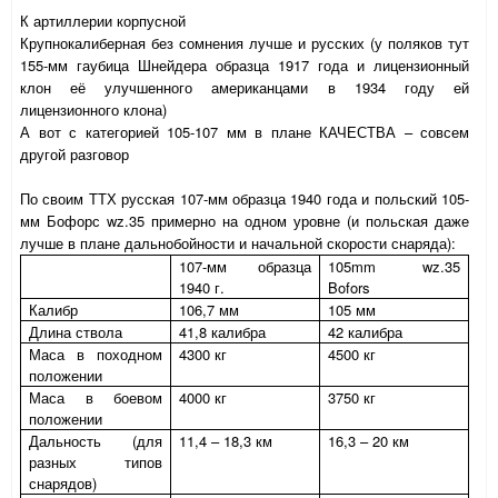
К артиллерии корпусной
Крупнокалиберная без сомнения лучше и русских (у поляков тут
155-мм гаубица Шнейдера образца 1917 года и лицензионный
клон её улучшенного американцами в 1934 году ей
лицензионного клона)
А вот с категорией 105-107 мм в плане КАЧЕСТВА – совсем
другой разговор
По своим ТТХ русская 107-мм образца 1940 года и польский 105-
мм Бофорс
wz
.35 примерно на одном уровне (и польская даже
лучше в плане дальнобойности и начальной скорости снаряда):
107-мм образца
105
mm wz.35
1940 г.
Bofors
Калибр
106,7 мм
105 мм
Длина ствола
41,8 калибра
42 калибра
Маса в походном
4300 кг
4500 кг
положении
Маса в боевом
4000 кг
3750 кг
положении
Дальность (для
11,4 – 18,3 км
16,3 – 20 км
разных типов
снарядов)