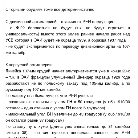
С горными орудиям тоже все детерминистично
С двизионной артиллерией – отличия от РЕИ следующие:
- с Ф-22 баловаться не будут (т.к. не будут играться в
универсальность) вместо этого более раннее начало работ над
УСВ которая в ЭАИ будет не образца 1939, а образца 1937 года
- не будет экспериментов по переводу дивизионной арты на 107-
мм калибр
К корпусной артиллерии:
Линейка 107-мм орудий начнет альтернативится уже в конце 20-х
– т.к. в ЭАИ французы улучшенный Шнейдер образца 1929 года
разработают не по польскому заказу под 105-мм калибр, а по
русскому под 107-мм калибр.
По лафету она была лучше, чем РЕИ русская
- раздвижные станины с углом ГН в 50 градусов (у обр.1910/30
осталась одна станина с углом ГН всего 6 грудусов)
- максимальный угол ВН увеличен до 43 градусов (у обр.1910/30
он остался равен 37 градусам)
По стволу чуть хуже (длина увеличена только до 31 калибра
вместо 38) – но сия пушечка появилась раньше, чем РЕИ