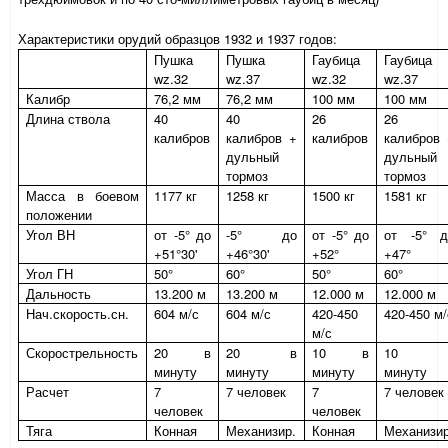
Характеристики орудий образцов 1932 и 1937 годов:
Пушка
Пушка
Гаубица
Гаубица
wz.32
wz.37
wz.32
wz.37
Калибр
76,2 мм
76,2 мм
100 мм
100 мм
Длина ствола
40
40
26
26
калибров
калибров +
калибров
калибров 
дульный
дульный
тормоз
тормоз
Масса в боевом
1177 кг
1258 кг
1500 кг
1581 кг
положении
Угол ВН
от -5° до
-5° до
от -5° до
от -5° д
+51°30'
+46°30'
+52°
+47°
Угол ГН
50°
60°
50°
60°
Дальность
13.200 м
13.200 м
12.000 м
12.000 м
Нач.скорость.сн.
604 м/с
604 м/с
420-450
420-450 м/
м/с
Скорострельность
20 в
20 в
10 в
10 
минуту
минуту
минуту
минуту
Расчет
7
7 человек
7
7 человек
человек
человек
Тяга
Конная
Механизир.
Конная
Механизир