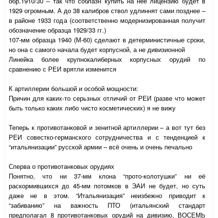
обр.1910/30 – так что соблазн купить на неё лицензию будет в
1929 огромным. А до 38 калибров ствол удлиннят сами позднее –
в районе 1933 года (соответственно модернизированная получит
обозначение образца 1929/33 гг.)
107-мм образца 1940 (М-60) сделают в детерминистичные сроки,
но она с самого начала будет корпусной, а не дивизионной
Линейка более крупнокалиберных корпусных орудий по
сравнению с РЕИ врятли изменится
К артиллерии большой и особой мощности:
Причин для каких-то серьзных отличий от РЕИ (разве что может
быть только каких либо чисто косметических) я не вижу
Теперь к противотанковой и зенитной артиллерии – а вот тут без
РЕИ совестко-германского сотрудничества и с тенденцией к
“итальянизации” русской армии – всё очень и очень печально
Сперва о противотанковых орудиях
Понятно, что ни 37-мм клона “прото-колотушки” ни её
раскормившихся до 45-мм потомков в ЭАИ не будет, но суть
даже не в этом. “Итальянизация” неизбежно приводит к
“забиванию” на важность ПТО (итальянский стандарт
предполагал 8 противотанковых орудий на дивизию, ВОСЕМЬ