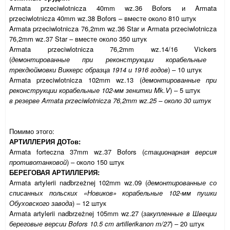
Armata przeciwlotnicza 40mm wz.36 Bofors и Armata
przeciwlotnicza 40mm wz.38 Bofors – вместе около 810 штук
Armata przeciwlotnicza 76,2mm wz.36 Star и Armata przeciwlotnicza
76,2mm wz.37 Star – вместе около 350 штук
Armata przeciwlotnicza 76,2mm wz.14/16
Vickers
(
демонтированные при реконструкции корабельные
трехдюймовки Виккерс образца 1914 и 1916 годов
) – 10 штук
Armata przeciwlotnicza 102
mm
wz
.13 (
демонтированные при
реконструкции корабельные 102-мм зенитки
Mk
.
V
) – 5 штук
в резерве Armata przeciwlotnicza 76,2mm wz.25 – около 30 штук
Помимо этого:
АРТИЛЛЕРИЯ ДОТов:
Armata forteczna 37mm wz.37 Bofors (
стационарная версия
противотанковой
) – около 150 штук
БЕРЕГОВАЯ АРТИЛЛЕРИЯ:
Armata artylerii nadbrzeżnej 102mm wz.09 (
демонтированные со
списанных польских «Новиков» корабельные 102-мм пушки
Обуховского завода
) – 12 штук
Armata artylerii nadbrzeżnej 105mm wz.27 (
закупленные в Швеции
береговые версии
Bofors
10.5 cm artillerikanon m/27
) – 20 штук