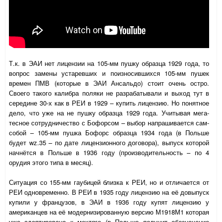
Т.к. в ЭАИ нет лицензии на 105-мм пушку образца 1929 года, то
вопрос замены устаревших и поизносившихся 105-мм пушек
времен ПМВ (которые в ЭАИ Ансальдо) стоит очень остро.
Своего такого калибра поляки не разрабатывали и выход тут в
середине 30-х как в РЕИ в 1929 – купить лицензию. Но понятное
дело, что уже на не пушку образца 1929 года. Учитывая мега-
тесное сотрудничество с Бофорсом – выбор напрашивается сам-
собой – 105-мм пушка Бофорс образца 1934 года (в Польше
будет
wz
.35 – по дате лицензионного договора), выпуск которой
начнётся в Польше в 1936 году (производительность – по 4
орудия этого типа в месяц).
Ситуация со 155-мм гаубицей близка к РЕИ, но и отличается от
РЕИ одновременно. В РЕИ в 1935 году лицензию на её довыпуск
купили у французов, в ЭАИ в 1936 году купят лицензию у
американцев на её модернизированную версию М1918М1 которая
уже адаптирована к мехтяге (в Польше получит обозначение