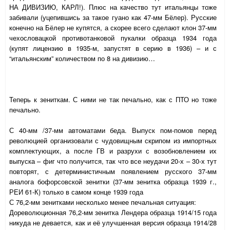
НА ДИВИЗИЮ, КАРЛ!). Плюс на качество тут итальянцы тоже
забивали (уцепившись за такое гуано как 47-мм Бёлер). Русские
конечно на Бёлер не купятся, а скорее всего сделают клон 37-мм
чехословацкой противотанковой пукалки образца 1934 года
(купят лицензию в 1935-м, запустят в серию в 1936) – и с
“итальянским” количеством по 8 на дивизию…
Теперь к зениткам. С ними не так печально, как с ПТО но тоже
печально.
С 40-мм /37-мм автоматами беда. Выпуск пом-помов перед
революцией организовали с чудовищным скрипом из импортных
комплектующих, а после ГВ и разрухи с возобновлением их
выпуска – фиг что получится, так что все неудачи 20-х – 30-х тут
повторят, с детерминистичным появлением русского 37-мм
аналога бофорсовской зенитки (37-мм зенитка образца 1939 г.,
РЕИ 61-К) только в самом конце 1939 года
С 76,2-мм зенитками несколько менее печальная ситуация:
Дореволюционная 76,2-мм зенитка Лендера образца 1914/15 года
никуда не девается, как и её улучшенная версия образца 1914/28