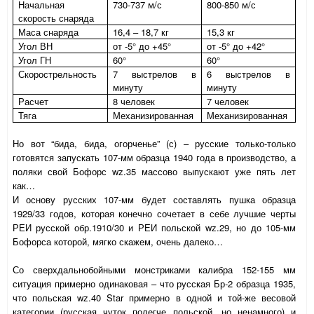
Начальная
730-737 м/с
800-850 м/с
скорость снаряда
Маса снаряда
16,4 – 18,7 кг
15,3 кг
Угол ВН
от -5° до +45°
от -5° до +42°
Угол ГН
60°
60°
Скорострельность
7 выстрелов в
6 выстрелов в
минуту
минуту
Расчет
8 человек
7 человек
Тяга
Механизированная
Механизированная
Но вот “бида, бида, огорченье” (с) –
русские только-только
готовятся запускать 107-мм образца 1940 года в производство, а
поляки свой Бофорс
wz
.35 массово выпускают уже пять лет
как…
И основу русских 107-мм будет составлять пушка образца
1929/33 годов, которая конечно сочетает в себе лучшие черты
РЕИ русской обр.1910/30 и РЕИ польской
wz
.29, но до 105-мм
Бофорса которой, мягко скажем, очень далеко…
Со сверхдальнобойными монстриками калибра 152-155 мм
ситуация примерно одинаковая – что русская Бр-2 образца 1935,
что польская
wz
.40
Star
примерно в одной и той-же весовой
категории (русская чуток полегче польской, но ненамного) и