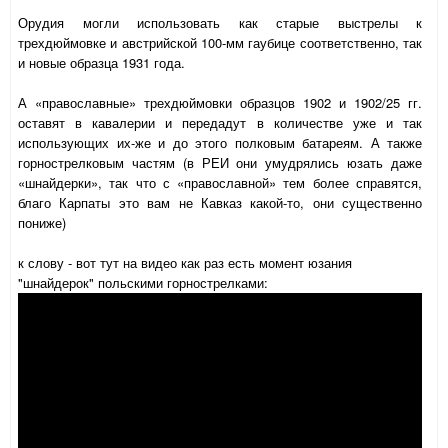
Орудия могли использовать как старые выстрелы к
трехдюймовке и австрийской 100-мм гаубице соответственно, так
и новые образца 1931 года.
А «православные» трехдюймовки образцов 1902 и 1902/25 гг.
оставят в кавалерии и передадут в количестве уже и так
использующих их-же и до этого полковым батареям. А также
горнострелковым частям (в РЕИ они умудрялись юзать даже
«шнайдерки», так что с «православной» тем более справятся,
благо Карпаты это вам не Кавказ какой-то, они существенно
пониже)
к слову - вот тут на видео как раз есть момент юзания
"шнайдерок" польскими горнострелками: