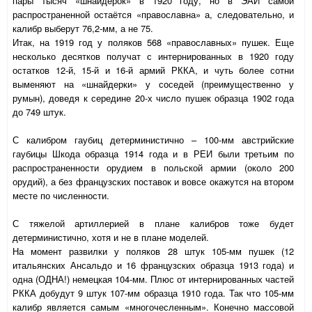
пары тысяч «шнайдерок» в 1920 году, но в ЭАИ самой
распространенной остаётся «православна» а, следовательно, и
калибр выберут 76,2-мм, а не 75.
Итак, на 1919 год у поляков 568 «православных» пушек. Еще
несколько десятков получат с интернированных в 1920 году
остатков 12-й, 15-й и 16-й армий РККА, и чуть более сотни
выменяют на «шнайдерки» у соседей (преимущественно у
румын), доведя к середине 20-х число пушек образца 1902 года
до 749 штук.
С калибром гаубиц детерминистично – 100-мм австрийские
гаубицы Шкода образца 1914 года и в РЕИ были третьим по
распространенности орудием в польской армии (около 200
орудий), а без французских поставок и вовсе окажутся на втором
месте по численности.
С тяжелой артиллерией в плане калибров тоже будет
детерминистично, хотя и не в плане моделей.
На момент развилки у поляков 28 штук 105-мм пушек (12
итальянских Ансальдо и 16 французских образца 1913 года) и
одна (ОДНА!) немецкая 104-мм. Плюс от интернированных частей
РККА добудут 9 штук 107-мм образца 1910 года. Так что 105-мм
калибр является самым «многочесленным». Конечно массовой