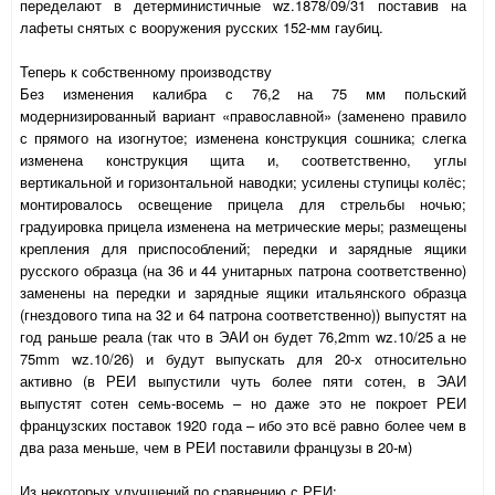
переделают в детерминистичные
wz
.1878/09/31 поставив на
лафеты снятых с вооружения русских 152-мм гаубиц.
Теперь к собственному производству
Без изменения калибра с 76,2 на 75 мм польский
модернизированный вариант «православной» (заменено правило
с прямого на изогнутое; изменена конструкция сошника; слегка
изменена конструкция щита и, соответственно, углы
вертикальной и горизонтальной наводки; усилены ступицы колёс;
монтировалось освещение прицела для стрельбы ночью;
градуировка прицела изменена на метрические меры; размещены
крепления для приспособлений; передки и зарядные ящики
русского образца (на 36 и 44 унитарных патрона соответственно)
заменены на передки и зарядные ящики итальянского образца
(гнездового типа на 32 и 64 патрона соответственно)) выпустят на
год раньше реала (так что в ЭАИ он будет 76,2
mm
wz
.10/25 а не
75
mm
wz
.10/26) и будут выпускать для 20-х относительно
активно (в РЕИ выпустили чуть более пяти сотен, в ЭАИ
выпустят сотен семь-восемь – но даже это не покроет РЕИ
французских поставок 1920 года – ибо это всё равно более чем в
два раза меньше, чем в РЕИ поставили французы в 20-м)
Из некоторых улучшений по сравнению с РЕИ: