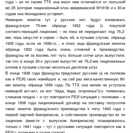
года – но по своим ТТХ она мало чем отличается от польской
wz
.25 (которая лицензионный клон американской М1918) и к 30-м
годам она безнадежно устареет.
Немецких зениток тут у русских нет, будут копировать
французскую 75-мм образца 1932 года (с покупкой
соответствующей лицензии) – но пока её переделают под 76,2-
мм, пока запустят в серию – быть ей, в лучшем случае, образца
1935 года, если не 1936-го… и плюс еще французская зенитка
образца 1932 года была очень сложной в производстве,
французы её за восемь лет чуть больше сотни штук выпустили,
так что в конце 30-х русские выпустят её 76,2-мм лицензионных
клонов в лучшем случае несколько десятков штук
В конце 1938 года французы предложат русским (а не полякам
как в РЕИ) свою новейшую и, на сей раз мега-качественную 90-
мм зенитку образца 1939 года. По ТТХ она ничем не уступала
немецкой ахт-ахт, но вот "бида, бида, огорченье"(с)– появилась
слишком поздно – и тут повторится РЕИ ситуация с поляками – в
конце 1938 года лицензионный договор на поставку полусотни
таких зениток французского производства к лету 1940 года с
первой партией боеприпасов, а собственное производство их по
лицензии (вместе с выпуском боеприпасов) планировалось
только с 1941 года – тут с русскими ситуация повторится как в
РЕИ с поляками в плане сроков)