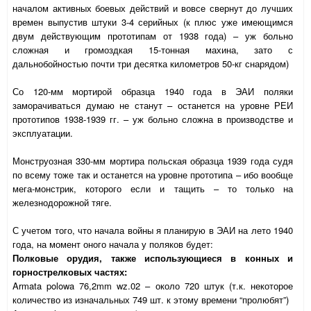
началом активных боевых действий и вовсе свернут до лучших
времен выпустив штуки 3-4 серийных (к плюс уже имеющимся
двум действующим прототипам от 1938 года) – уж больно
сложная и громоздкая 15-тонная махина, зато с
дальнобойностью почти три десятка километров 50-кг снарядом)
Со 120-мм мортирой образца 1940 года в ЭАИ поляки
заморачиваться думаю не станут – останется на уровне РЕИ
прототипов 1938-1939 гг. – уж больно сложна в производстве и
эксплуатации.
Монструозная 330-мм мортира польская образца 1939 года судя
по всему тоже так и останется на уровне прототипа – ибо вообще
мега-монстрик, которого если и тащить – то только на
железнодорожной тяге.
С учетом того, что начала войны я планирую в ЭАИ на лето 1940
года, на момент оного начала у поляков будет:
Полковые орудия, также использующиеся в конных и
горнострелковых частях:
Armata
polowa
76,2
mm
wz
.02 – около 720 штук (т.к. некоторое
количество из изначальных 749 шт. к этому времени “пролюбят”)