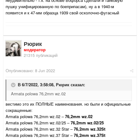
неудивительно - т.к. на основе Бофорса сделали и танковую
пушку унифицированную по боеприпасам), ну а в 1940-м
появится и к 47-мм образца 1939 свой осколочно-фугасный
Рюрик
модератор
21315 публикаций
Опубликовано:
8 Jun 2022
В 6/7/2022, 3:58:08,
Рюрик
сказал:
Armata polowa 76,2mm wz.02
вестимо это их ПОЛНЫЕ наименования. но были и официальные
сокращенные:
Armata
polowa
76,2
mm
wz
.02 –
76,2mm wz.02
Armata
polowa
76,2
mm
wz
.02/25 –
76,2mm wz.02/25
Armata polowa 76,2mm wz.32 Star –
76,2mm wz.32St
Armata polowa 76,2mm wz.37 Star –
76,2mm wz.37St