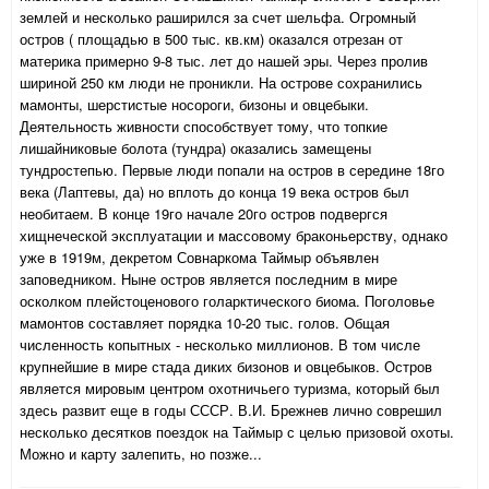
землей и несколько раширился за счет шельфа. Огромный
остров ( площадью в 500 тыс. кв.км) оказался отрезан от
материка примерно 9-8 тыс. лет до нашей эры. Через пролив
шириной 250 км люди не проникли. На острове сохранились
мамонты, шерстистые носороги, бизоны и овцебыки.
Деятельность живности способствует тому, что топкие
лишайниковые болота (тундра) оказались замещены
тундростепью. Первые люди попали на остров в середине 18го
века (Лаптевы, да) но вплоть до конца 19 века остров был
необитаем. В конце 19го начале 20го остров подвергся
хищнеческой эксплуатации и массовому браконьерству, однако
уже в 1919м, декретом Совнаркома Таймыр объявлен
заповедником. Ныне остров является последним в мире
осколком плейстоценового голарктического биома. Поголовье
мамонтов составляет порядка 10-20 тыс. голов. Общая
численность копытных - несколько миллионов. В том числе
крупнейшие в мире стада диких бизонов и овцебыков. Остров
является мировым центром охотничьего туризма, который был
здесь развит еще в годы СССР. В.И. Брежнев лично соврешил
несколько десятков поездок на Таймыр с целью призовой охоты.
Можно и карту залепить, но позже...