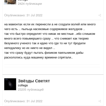
2424 публикации
Опубликовано:
31 Jul 2022
на мамонтах если их перенесли а не создали волей илм много
чего есть .. пыльца насекомые содержимое желудков ..
так что быстро определят что никак не местные ..ибо слишком
много всего повымершего сразу .. что снимает как теорию
безумного ученого так и идею что где то ни тут бродили
неподалеку но их никто не видел ..
так что сразу будут пытать физиком паяльником дабы
раскололись куда машинку времени спрятали..
Звёзды Светят
collega
23205 публикаций
Опубликовано:
31 Jul 2022