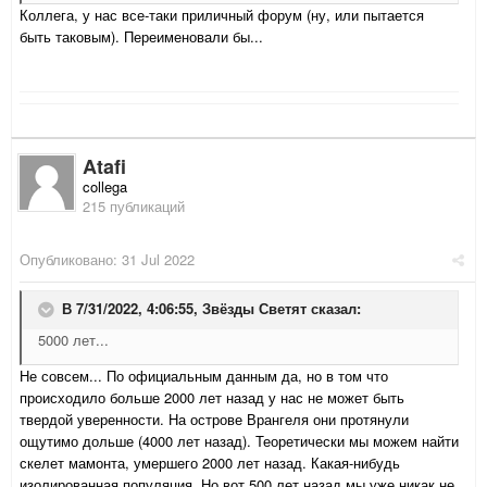
Коллега, у нас все-таки приличный форум (ну, или пытается
быть таковым). Переименовали бы...
Atafi
collega
215 публикаций
Опубликовано:
31 Jul 2022
В 7/31/2022, 4:06:55,
Звёзды Светят
сказал:
5000 лет...
Не совсем... По официальным данным да, но в том что
происходило больше 2000 лет назад у нас не может быть
твердой уверенности. На острове Врангеля они протянули
ощутимо дольше (4000 лет назад). Теоретически мы можем найти
скелет мамонта, умершего 2000 лет назад. Какая-нибудь
изолированная популяция. Но вот 500 лет назад мы уже никак не