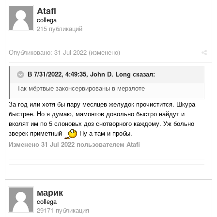
Atafi
collega
215 публикаций
Опубликовано:
31 Jul 2022
(изменено)
В 7/31/2022, 4:49:35,
John D. Long
сказал:
Так мёртвые законсервированы в мерзлоте
За год или хотя бы пару месяцев желудок прочистится. Шкура
быстрее. Но я думаю, мамонтов довольно быстро найдут и
вколят им по 5 слоновьх доз снотворного каждому. Уж больно
зверек приметный
Ну а там и пробы.
Изменено
31 Jul 2022
пользователем Atafi
марик
collega
29171 публикация