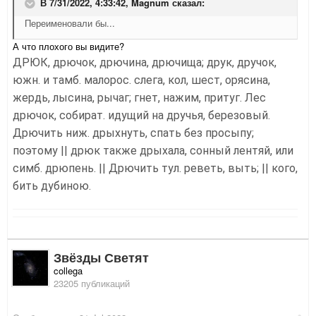
В 7/31/2022, 4:33:42,
Magnum
сказал:
Переименовали бы...
А что плохого вы видите?
ДРЮК, дрючок, дрючина, дрючища; друк, дручок,
южн. и тамб. малорос. слега, кол, шест, орясина,
жердь, лысина, рычаг; гнет, нажим, притуг. Лес
дрючок, собират. идущий на дручья, березовый.
Дрючить ниж. дрыхнуть, спать без просыпу;
поэтому || дрюк также дрыхала, сонный лентяй, или
симб. дрюпень. || Дрючить тул. реветь, выть; || кого,
бить дубиною.
Звёзды Светят
collega
23205 публикаций