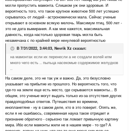
могли пропустить мамонта. Слишком уж они здоровые. И
вероятность того, что такое крупное животное 500 лет успешно
скрывалось от людей - астрономически мала. Сейчас ученые
открывают в основном всякую мелочь. Максимум птиц. 500 лет -
это не дата вымирания. А как мне кажется, максимальная
давность, когда настолько здоровая тварь могла быть
незамечана с по крайней мере ненулевой вероятностью
В 7/31/2022, 3:44:03,
Nevrik Xz
сказал:
на мамонтах если их перенесли а не создали волей илм
много чего есть .. пыльца насекомые содержимое желудков
..
На самом деле, это не так уж и важно. Да, это безусловно
указывает на прибытие из прошлого. Но вероятность того, что
где-то на земле еще есть место, где скрываются мамонты... В
общем, это ученые могут выдать только из-за отсутствия других
правдоподобных ответов. Путешествия во времени,
инопланетяне - ну в самом деле, кто в это поверит. Опять же,
если я не ошибаюсь, современная наука такое отрицает и
признание обратного - серьезно так ломает привычную картину
мира. Ибо если мамонты жили не в нашем мире - то где? А
повесить лапшу на уши, что где-то еще могут скрываться