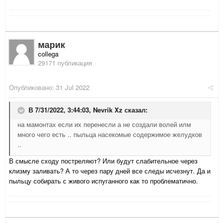
марик
collega
29171 публикация
Опубликовано:
31 Jul 2022
В 7/31/2022, 3:44:03,
Nevrik Xz
сказал:
на мамонтах если их перенесли а не создали волей илм
много чего есть .. пыльца насекомые содержимое желудков
..
В смысле сходу постреляют? Или будут слабительное через
клизму заливать? А то через пару дней все следы исчезнут. Да и
пыльцу собирать с живого испуганного как то проблематично.