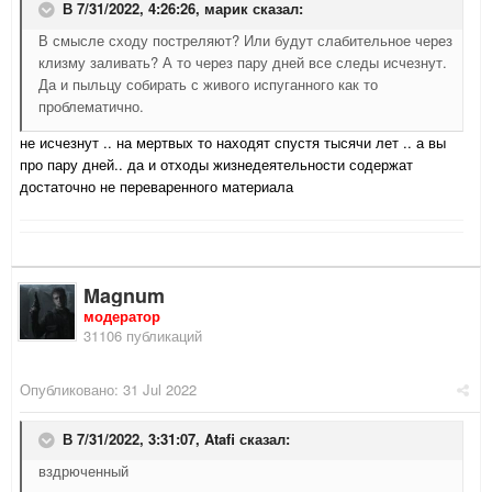
В 7/31/2022, 4:26:26,
марик
сказал:
В смысле сходу постреляют? Или будут слабительное через
клизму заливать? А то через пару дней все следы исчезнут.
Да и пыльцу собирать с живого испуганного как то
проблематично.
не исчезнут .. на мертвых то находят спустя тысячи лет .. а вы
про пару дней.. да и отходы жизнедеятельности содержат
достаточно не переваренного материала
Magnum
модератор
31106 публикаций
Опубликовано:
31 Jul 2022
В 7/31/2022, 3:31:07,
Atafi
сказал:
вздрюченный