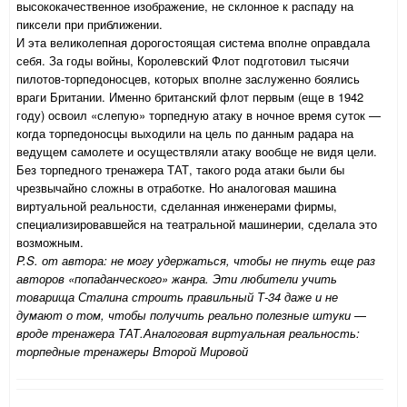
высококачественное изображение, не склонное к распаду на
пиксели при приближении.
И эта великолепная дорогостоящая система вполне оправдала
себя. За годы войны, Королевский Флот подготовил тысячи
пилотов-торпедоносцев, которых вполне заслуженно боялись
враги Британии. Именно британский флот первым (еще в 1942
году) освоил «слепую» торпедную атаку в ночное время суток —
когда торпедоносцы выходили на цель по данным радара на
ведущем самолете и осуществляли атаку вообще не видя цели.
Без торпедного тренажера ТАТ, такого рода атаки были бы
чрезвычайно сложны в отработке. Но аналоговая машина
виртуальной реальности, сделанная инженерами фирмы,
специализировавшейся на театральной машинерии, сделала это
возможным.
P.S. от автора: не могу удержаться, чтобы не пнуть еще раз
авторов «попаданческого» жанра. Эти любители учить
товарища Сталина строить правильный Т-34 даже и не
думают о том, чтобы получить реально полезные штуки
—
вроде тренажера ТАТ.Аналоговая виртуальная реальность:
торпедные тренажеры Второй Мировой