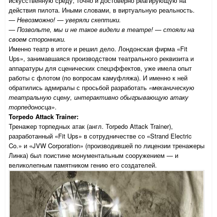
искусственную среду, точно и достоверно реагирующую на
действия пилота. Иными словами, в виртуальную реальность.
— Невозможно! — уверяли скептики.
— Позвольте, мы и не такое видели в театре! — стояли на
своем сторонники.
Именно театр в итоге и решил дело. Лондонская фирма «Fit
Ups», занимавшаяся производством театрального реквизита и
аппаратуры для сценических спецэффектов, уже имела опыт
работы с флотом (по вопросам камуфляжа). И именно к ней
обратились адмиралы с просьбой разработать
«механическую
театральную сцену, интерактивно обыгрывающую атаку
торпедоносца»
.
Torpedo Attack Trainer:
Тренажер торпедных атак (англ. Torpedo Attack Trainer),
разработанный «Fit Ups» в сотрудничестве со «Strand Electric
Co.» и «JVW Corporation» (производившей по лицензии тренажеры
Линка) был поистине монументальным сооружением — и
великолепным памятником гению его создателей.