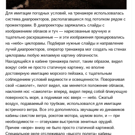
Для имитации погодных условий, на тренажере использовалась
система диапроекторов, располагавшихся под потолком рядом с
прожекторами. В диапроекторы заряжались слайды с
изображением облаков и туч — нарисованные вручную и
тщательно раскрашенные — и эти изображения проецировались
на «небо» циклорамы. Подбирая нужные слайды и направление
лучей диапроекторов, оператор тренажера мог создать на стенах
циклорамы любую желаемую картину облачности.
Находящийся в кабине тренажера пилот, таким образом, видел
вокруг себя не просто статичную картинку, но вполне
достоверную имитацию морского пейзажа, с тщательным
соблюдением условий видимости и освещенности. Поворачивая
свой «самолет», пилот видел, как меняется положение облаков,
наклоняя нос «самолета» вперед, видел перед собой бликующую
поверхность моря, а поднимая нос вверх — небо. Сжатый
воздух, подаваемый по трубкам, использовался для имитации
встречного ветра. Все это дополнялось звучащим из динамиков
кабины свистом ветра, рокотом мотора, шумом волн, и — при
необходимости — отзвуками выстрелов зенитных орудий.
Причем «море» внизу не было просто статичной картинкой.
Специальное реле отслеживало «высоту полета» кабины