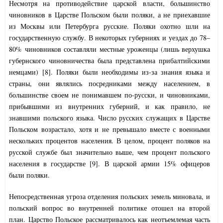
Несмотря на противодействие царской власти, большинство
чиновников в Царстве Польском были поляки, а не приехавшие
из Москвы или Петербурга русские. Поляки охотно шли на
государственную службу. В некоторых губерниях и уездах до 78–
80% чиновников составляли местные уроженцы (лишь верхушка
губернского чиновничества была представлена прибалтийскими
немцами) [8]. Поляки были необходимы из-за знания языка и
страны, они являлись посредниками между населением, в
большинстве своем не понимавшем по-русски, и чиновниками,
прибывшими из внутренних губерний, и как правило, не
знавшими польского языка. Число русских служащих в Царстве
Польском возрастало, хотя и не превышало вместе с военными
нескольких процентов населения. В целом, процент поляков на
русской службе был значительно выше, чем процент польского
населения в государстве [9]. В царской армии 15% офицеров
были поляки.
Непосредственная угроза отделения польских земель миновала, и
польский вопрос во внутренней политике отошел на второй
план. Царство Польское рассматривалось как неотъемлемая часть