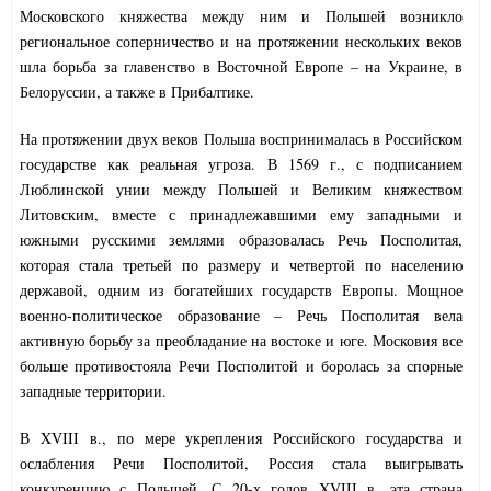
Московского княжества между ним и Польшей возникло
региональное соперничество и на протяжении нескольких веков
шла борьба за главенство в Восточной Европе – на Украине, в
Белоруссии, а также в Прибалтике.
На протяжении двух веков Польша воспринималась в Российском
государстве как реальная угроза. В 1569 г., с подписанием
Люблинской унии между Польшей и Великим княжеством
Литовским, вместе с принадлежавшими ему западными и
южными русскими землями образовалась Речь Посполитая,
которая стала третьей по размеру и четвертой по населению
державой, одним из богатейших государств Европы. Мощное
военно-политическое образование – Речь Посполитая вела
активную борьбу за преобладание на востоке и юге. Московия все
больше противостояла Речи Посполитой и боролась за спорные
западные территории.
В XVIII в., по мере укрепления Российского государства и
ослабления Речи Посполитой, Россия стала выигрывать
конкуренцию с Польшей. С 20-х годов XVIII в. эта страна