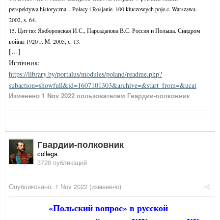
perspektywa historyczna – Polacy i Rosjanie.
100 kluczowych poje.c. Warszawa.
2002, s. 64.
15. Цит по: Яжборовская И.С., Парсаданова В.С. Россия и Польша. Синдром
войны 1920 г. М. 2005, с. 13.
[…]
Источник:
https://library.by/portalus/modules/poland/readme.php?
subaction=showfull&id=1607101303&archive=&start_from=&ucat
Изменено
1 Nov 2022
пользователем Гвардии-полковник
Гвардии-полковник
collega
3720 публикаций
Опубликовано:
1 Nov 2022
(изменено)
«Польский вопрос» в русской