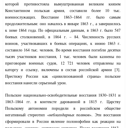
которой противостояла вымуштрованная великим князем
Константином польская армия, составили более 10 тыс.
военнослужащих. Восстание 1863–1864 гг. было самым
продолжительным: оно началось в январе 1863 г., а завершилось
к зиме 1864 года. По официальным данным, в 1863 г. было 547
боевых столкновений, в 1864 г. – 84. Численность русских
воинов, участвовавших в боевых операциях, к июню 1863 г.
составило 164 тыс. человек. Во время восстания погибли десятки
тысяч участников восстания, 1 тыс. человек были казнены по
приговорам военных судов, 12 721 человек отправлены на
каторгу и ссылку, включены в состав российской армии [3].
Престижу России как «цивилизованной страны» польские
восстания нанесли серьезный урон.
Польские национально-освободительные восстания 1830–1831 и
1863–1864 гг. в контексте дарованной в 1815 г. Царству
Польскому автономии породили в российском обществе
негативный стереотип «
неблагодарных поляков
». Эти восстания
сформировали в России явление полонофобии как реакции на
польскую «измену» интересам империи. После восстания 1863–