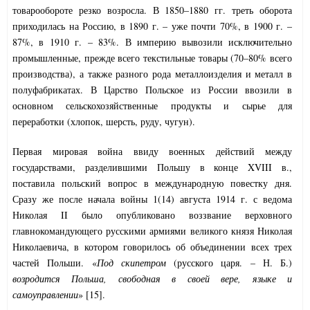
товарообороте резко возросла. В 1850–1880 гг. треть оборота
приходилась на Россию, в 1890 г. – уже почти 70%, в 1900 г. –
87%, в 1910 г. – 83%. В империю вывозили исключительно
промышленные, прежде всего текстильные товары (70–80% всего
производства), а также разного рода металлоизделия и металл в
полуфабрикатах. В Царство Польское из России ввозили в
основном сельскохозяйственные продукты и сырье для
переработки (хлопок, шерсть, руду, чугун).
Первая мировая война ввиду военных действий между
государствами, разделившими Польшу в конце XVIII в.,
поставила польский вопрос в международную повестку дня.
Сразу же после начала войны 1(14) августа 1914 г. с ведома
Николая II было опубликовано воззвание верховного
главнокомандующего русскими армиями великого князя Николая
Николаевича, в котором говорилось об объединении всех трех
частей Польши. «
Под скипетром
(русского царя. – Н. Б.)
возродится Польша, свободная в своей вере, языке и
самоуправлении
» [15].