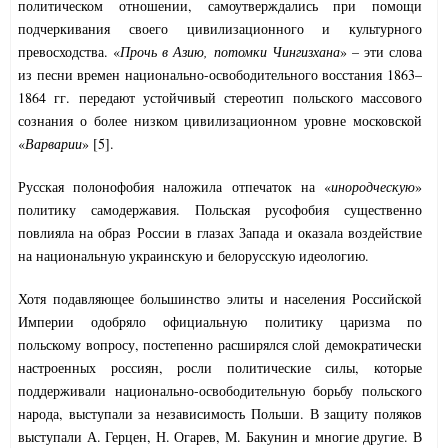
политическом отношении, самоутверждались при помощи
подчеркивания своего цивилизационного и культурного
превосходства. «
Прочь в Азию, потомки Чингизхана
» – эти слова
из песни времен национально-освободительного восстания 1863–
1864 гг. передают устойчивый стереотип польского массового
сознания о более низком цивилизационном уровне московской
«
Варварии
» [5].
Русская полонофобия наложила отпечаток на «
инородческую
»
политику самодержавия. Польская русофобия существенно
повлияла на образ России в глазах Запада и оказала воздействие
на национальную украинскую и белорусскую идеологию.
Хотя подавляющее большинство элиты и населения Российской
Империи одобряло официальную политику царизма по
польскому вопросу, постепенно расширялся слой демократически
настроенных россиян, росли политические силы, которые
поддерживали национально-освободительную борьбу польского
народа, выступали за независимость Польши. В защиту поляков
выступали А. Герцен, Н. Огарев, М. Бакунин и многие другие. В