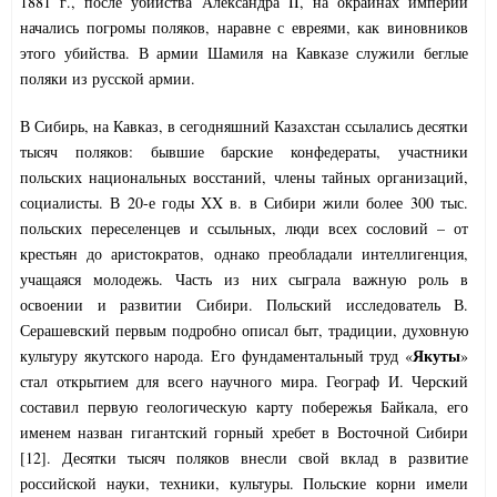
1881 г., после убийства Александра II, на окраинах империи
начались погромы поляков, наравне с евреями, как виновников
этого убийства. В армии Шамиля на Кавказе служили беглые
поляки из русской армии.
В Сибирь, на Кавказ, в сегодняшний Казахстан ссылались десятки
тысяч поляков: бывшие барские конфедераты, участники
польских национальных восстаний, члены тайных организаций,
социалисты. В 20-е годы XX в. в Сибири жили более 300 тыс.
польских переселенцев и ссыльных, люди всех сословий – от
крестьян до аристократов, однако преобладали интеллигенция,
учащаяся молодежь. Часть из них сыграла важную роль в
освоении и развитии Сибири. Польский исследователь В.
Серашевский первым подробно описал быт, традиции, духовную
Якуты
культуру якутского народа. Его фундаментальный труд «
»
стал открытием для всего научного мира. Географ И. Черский
составил первую геологическую карту побережья Байкала, его
именем назван гигантский горный хребет в Восточной Сибири
[12]. Десятки тысяч поляков внесли свой вклад в развитие
российской науки, техники, культуры. Польские корни имели