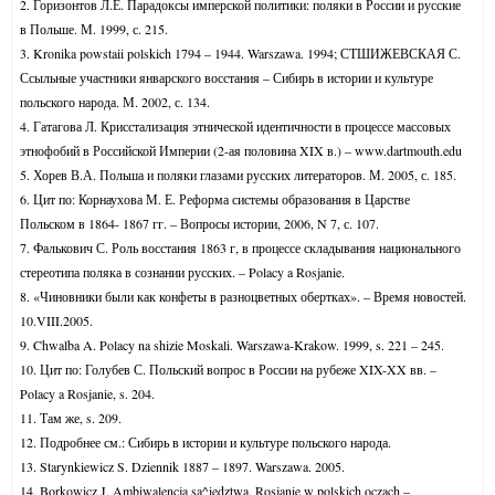
2. Горизонтов Л.Е. Парадоксы имперской политики: поляки в России и русские
в Польше. М. 1999, с. 215.
3. Kronika powstaii polskich 1794 – 1944. Warszawa. 1994; СТШИЖЕВСКАЯ С.
Ссыльные участники январского восстания – Сибирь в истории и культуре
польского народа. М. 2002, с. 134.
4. Гатагова Л. Крисстализация этнической идентичности в процессе массовых
этнофобий в Российской Империи (2-ая половина XIX в.) – www.dartmouth.edu
5. Хорев В.А. Польша и поляки глазами русских литераторов. М. 2005, с. 185.
6. Цит по: Корнаухова М. Е. Реформа системы образования в Царстве
Польском в 1864- 1867 гг. – Вопросы истории, 2006, N 7, с. 107.
7. Фалькович С. Роль восстания 1863 г, в процессе складывания национального
стереотипа поляка в сознании русских. – Polacy a Rosjanie.
8. «Чиновники были как конфеты в разноцветных обертках». – Время новостей.
10.VIII.2005.
9. Chwalba A. Polacy na shizie Moskali. Warszawa-Krakow. 1999, s. 221 – 245.
10. Цит по: Голубев С. Польский вопрос в России на рубеже XIX-XX вв. –
Polacy a Rosjanie, s. 204.
11. Там же, s. 209.
12. Подробнее см.: Сибирь в истории и культуре польского народа.
13. Starynkiewicz S. Dziennik 1887 – 1897. Warszawa. 2005.
14. Borkowicz J. Ambiwalencja sa^iedztwa.
Rosjanie w polskich oczach –