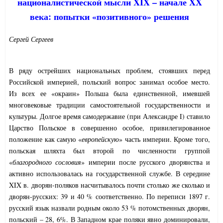
националистической мысли XIX – начале XX
века: попытки «позитивного» решения
Сергей Сергеев
В ряду острейших национальных проблем, стоявших перед
Российской империей, польский вопрос занимал особое место.
Из всех ее «окраин» Польша была единственной, имевшей
многовековые традиции самостоятельной государственности и
культуры. Долгое время самодержавие (при Александре I) ставило
Царство Польское в совершенно особое, привилегированное
положение как самую «
европейскую
» часть империи. Кроме того,
польская шляхта был второй по численности группой
«
благородного сословия
» империи после русского дворянства и
активно использовалась на государственной службе. В середине
XIX в. дворян-поляков насчитывалось почти столько же сколько и
дворян-русских: 39 и 40 % соответственно. По переписи 1897 г.
русский язык назвали родным около 53 % потомственных дворян,
польский – 28, 6%. В Западном крае поляки явно доминировали,