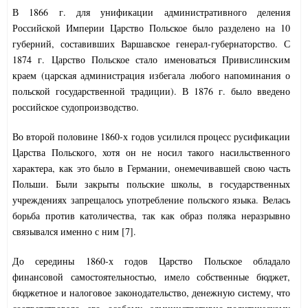
В 1866 г. для унификации административного деления
Российской Империи Царство Польское было разделено на 10
губерний, составивших Варшавское генерал-губернаторство. С
1874 г. Царство Польское стало именоваться Привислинским
краем (царская администрация избегала любого напоминания о
польской государственной традиции). В 1876 г. было введено
российское судопроизводство.
Во второй половине 1860-х годов усилился процесс русификации
Царства Польского, хотя он не носил такого насильственного
характера, как это было в Германии, онемечивавшей свою часть
Польши. Были закрыты польские школы, в государственных
учреждениях запрещалось употребление польского языка. Велась
борьба против католичества, так как образ поляка неразрывно
связывался именно с ним [7].
До середины 1860-х годов Царство Польское обладало
финансовой самостоятельностью, имело собственные бюджет,
бюджетное и налоговое законодательство, денежную систему, что