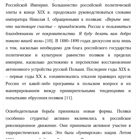
Российской Империи. Большинство российской политической
элиты в конце XIX в. продолжало руководствоваться словами
императора Николая I, обращенными к полякам: «
Верьте мне,
что настоящее счастье – принадлежать России и пользоваться
благодеяниями ее покровительства. Я буду делать вам добро
помимо вашей воли
» [10]. В 1880–1890 годах дискуссия шла лишь
о том, насколько необходимо для блага российского государства
политическое и культурное равенство поляков в пределах
империи, насколько достижимо в перспективе восстановление
автономного устройства русской Польши. Последние годы XIX в.
– первые годы XX в. ознаменовались отказом правящих кругов
России от какой-либо программы в польском вопросе и их
маневрированием между примирительными тенденциями и
попытками обрусения поляков [11].
Освободительная борьба принимала новые формы. Поляки
(особенно студенты) активно включились в российское
революционное движение. Они принимали активное участие в
террористических актах. Это была «
бунтарская
» нация. Летом