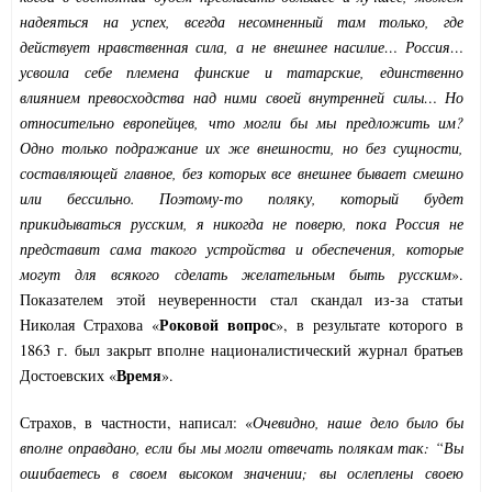
надеяться на успех, всегда несомненный там только, где
действует нравственная сила, а не внешнее насилие… Россия…
усвоила себе племена финские и татарские, единственно
влиянием превосходства над ними своей внутренней силы… Но
относительно европейцев, что могли бы мы предложить им?
Одно только подражание их же внешности, но без сущности,
составляющей главное, без которых все внешнее бывает смешно
или бессильно. Поэтому-то поляку, который будет
прикидываться русским, я никогда не поверю, пока Россия не
представит сама такого устройства и обеспечения, которые
могут для всякого сделать желательным быть русским
».
Показателем этой неуверенности стал скандал из-за статьи
Роковой вопрос
Николая Страхова «
», в результате которого в
1863 г. был закрыт вполне националистический журнал братьев
Время
Достоевских «
».
Страхов, в частности, написал: «
Очевидно, наше дело было бы
вполне оправдано, если бы мы могли отвечать полякам так: “Вы
ошибаетесь в своем высоком значении; вы ослеплены своею