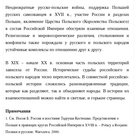
Неоднократные русско-польские войны, поддержка Польшей
русских самозванцев в XVII в., участие России в разделах
Польши, включение Царства Польского (Королевства Польского)
в состав Российской Империи обостряли взаимные отношения.
Религиозные и мировоззренческие различия, столкновения и
конфликты также порождали у русского и польского народов
устойчивые комплексы по отношению друг к другу.
В XIX – начале XX в. основная часть польских территорий
зависела от России. Исторические судьбы российского и
польского народов тесно переплетались. В совместной российско-
польской истории сложились разнонаправленные традиции,
которые как разделяют, так и объединяют народы. В истории их
взаимоотношений можно найти и светлые, и горькие страницы.
Примечания
1. См. Носов Б. Россия и восстание Тадеуша Костюшко. Представления о
Польше в правящих кругах Российской Империи в XVIII в. – Polacy a Rosjanie.
Поляки и русские. Warszawa. 2000.