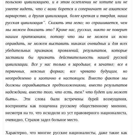
польскою цивилизациею, и в этом ослеплении не хотите или не
умеете видеть, что с вами борется и соперничает не азиатское
варварство, а другая цивилизация, более крепкая и твердая, наша
русская цивилизация”. Сказать эта легко; но спрашивается, чем
мы можем доказать это? Кроме нас, русских, никто не поверит
нашим притязаниям, потому что мы не можем их ясно
оправдать, не можем выставить никаких очевидных и для всех
убедительных признаков, проявлений, результатов, которые
заставили бы признать действительность нашей русской
цивилизации. Все у нас только в зародыше, в зачатке; все в
первичных, неясных формах; все чревато будущим, но
неопределенно и хаотично в настоящем. Вместо фактов мы
должны оправдываться предположениями, вместо результатов
надеждами, вместо того, что есть, тем? что будет или может
быть
». Эти слова были встречены бурей возмущения,
восприняты как пощечина русскому общественному мнению,
несмотря на то, что исходили из уст правоверного националиста,
очевидно, Страхов задел больное место.
Характерно, что многие русские националисты, даже такие как