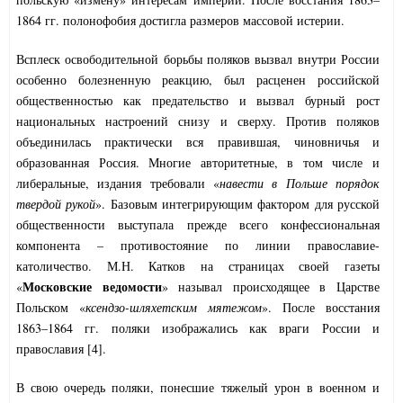
1864 гг. полонофобия достигла размеров массовой истерии.
Всплеск освободительной борьбы поляков вызвал внутри России
особенно болезненную реакцию, был расценен российской
общественностью как предательство и вызвал бурный рост
национальных настроений снизу и сверху. Против поляков
объединилась практически вся правившая, чиновничья и
образованная Россия. Многие авторитетные, в том числе и
либеральные, издания требовали «
навести в Польше порядок
твердой рукой
». Базовым интегрирующим фактором для русской
общественности выступала прежде всего конфессиональная
компонента – противостояние по линии православие-
католичество. М.Н. Катков на страницах своей газеты
Московские ведомости
«
» называл происходящее в Царстве
Польском «
ксендзо-шляхетским мятежом
». После восстания
1863–1864 гг. поляки изображались как враги России и
православия [4].
В свою очередь поляки, понесшие тяжелый урон в военном и