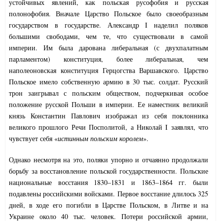
устойчивых явлений, как польская русофобия и русская
полонофобия. Вначале Царство Польское было своеобразным
государством в государстве. Александр I наделил поляков
большими свободами, чем те, что существовали в самой
империи. Им была дарована либеральная (с двухпалатным
парламентом) конституция, более либеральная, чем
наполеоновская конституция Герцогства Варшавского. Царство
Польское имело собственную армию в 30 тыс. солдат. Русский
трон заигрывал с польским обществом, подчеркивая особое
положение русской Польши в империи. Ее наместник великий
князь Константин Павлович изображал из себя поклонника
великого прошлого Речи Посполитой, а Николай I заявлял, что
чувствует себя «
истинным польским королем
».
Однако несмотря на это, поляки упорно и отчаянно продолжали
борьбу за восстановление польской государственности. Польские
национальные восстания 1830–1831 и 1863–1864 гг. были
подавлены российскими войсками. Первое восстание длилось 325
дней, в ходе его погибли в Царстве Польском, в Литве и на
Украине около 40 тыс. человек. Потери российской армии,