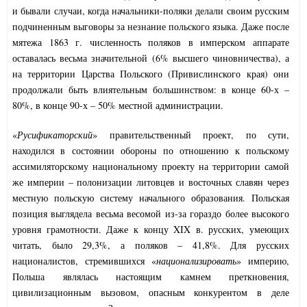
и бывали случаи, когда начальники-поляки делали своим русским
подчиненным выговоры за незнание польского языка. Даже после
мятежа 1863 г. численность поляков в имперском аппарате
оставалась весьма значительной (6% высшего чиновничества), а
на территории Царства Польского (Привислинского края) они
продолжали быть влиятельным большинством: в конце 60-х –
80%, в конце 90-х – 50% местной администрации.
«
Русификаторский
» правительственный проект, по сути,
находился в состоянии обороны по отношению к польскому
ассимиляторскому национальному проекту на территории самой
же империи – полонизации литовцев и восточных славян через
местную польскую систему начального образования. Польская
позиция выглядела весьма весомой из-за гораздо более высокого
уровня грамотности. Даже к концу XIX в. русских, умеющих
читать, было 29,3%, а поляков – 41,8%. Для русских
националистов, стремившихся «
национализировать
» империю,
Польша являлась настоящим камнем преткновения,
цивилизационным вызовом, опасным конкурентом в деле