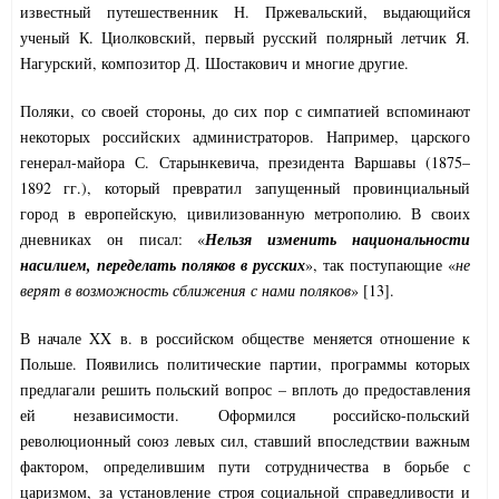
известный путешественник Н. Пржевальский, выдающийся
ученый К. Циолковский, первый русский полярный летчик Я.
Нагурский, композитор Д. Шостакович и многие другие.
Поляки, со своей стороны, до сих пор с симпатией вспоминают
некоторых российских администраторов. Например, царского
генерал-майора С. Старынкевича, президента Варшавы (1875–
1892 гг.), который превратил запущенный провинциальный
город в европейскую, цивилизованную метрополию. В своих
дневниках он писал: «
Нельзя изменить национальности
насилием, переделать поляков в русских
», так поступающие «
не
верят в возможность сближения с нами поляков
» [13].
В начале XX в. в российском обществе меняется отношение к
Польше. Появились политические партии, программы которых
предлагали решить польский вопрос – вплоть до предоставления
ей независимости. Оформился российско-польский
революционный союз левых сил, ставший впоследствии важным
фактором, определившим пути сотрудничества в борьбе с
царизмом, за установление строя социальной справедливости и