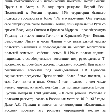
лишь географическим и историческим понятием, несут Россия,
Пруссия и Австрия. В ходе трех разделов Первой Речи
Посполитой к России перешло 62% территории бывшего
польского государства и более 45% его населения. Она вернула
себе отторгнутые ранее Польшей земли, принадлежавшие Руси со
времен Владимира Святого и Ярослава Мудрого – правобережную
Украину, за исключением Галиции и Карпатской Руси, Волынь,
Белоруссию, Литву и часть Латвии – со значительной частью
польского населения и преобладавшей на многих территориях
польской земельной собственностью. В 1794 г. поляки подняли
национально-освободительное восстание под руководством Т.
Костюшко, которое было жестоко подавлено Россией. При взятии
российскими войсками под командованием А.В. Суворова
варшавского предместья Праги погибли более 13 тыс. поляков, 14
тыс. были взяты в плен. Около 2 тыс. поляков, в том числе
немало мирных жителей, погибли при попытке пересечь Вислу.
Русские потеряли 1580 убитыми, 960 были ранены. Расправа с
поляками рассматривалась в России как месть за 1610–1612 годы.
Даже А.С. Пушкин в известном стихотворении «Клеветникам
России» посчитал эту расправу оправданной местью за