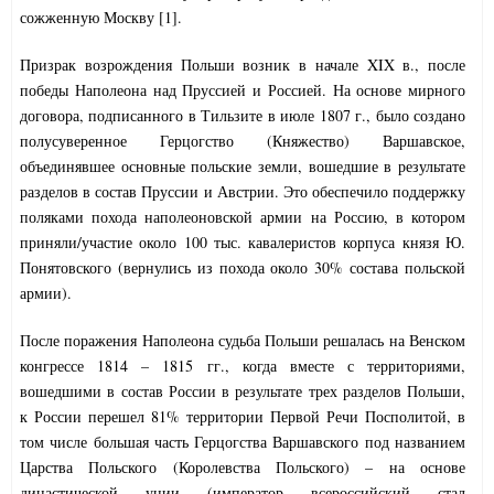
сожженную Москву [1].
Призрак возрождения Польши возник в начале XIX в., после
победы Наполеона над Пруссией и Россией. На основе мирного
договора, подписанного в Тильзите в июле 1807 г., было создано
полусуверенное Герцогство (Княжество) Варшавское,
объединявшее основные польские земли, вошедшие в результате
разделов в состав Пруссии и Австрии. Это обеспечило поддержку
поляками похода наполеоновской армии на Россию, в котором
приняли/участие около 100 тыс. кавалеристов корпуса князя Ю.
Понятовского (вернулись из похода около 30% состава польской
армии).
После поражения Наполеона судьба Польши решалась на Венском
конгрессе 1814 – 1815 гг., когда вместе с территориями,
вошедшими в состав России в результате трех разделов Польши,
к России перешел 81% территории Первой Речи Посполитой, в
том числе большая часть Герцогства Варшавского под названием
Царства Польского (Королевства Польского) – на основе
династической унии (император всероссийский стал