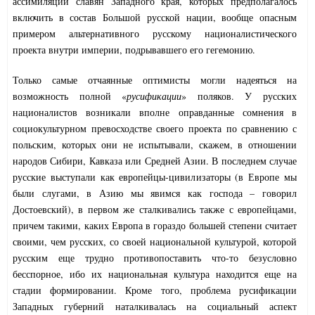
ассимиляции славян Западного края, которых предполагалось
включить в состав Большой русской нации, вообще опасным
примером альтернативного русскому националистического
проекта внутри империи, подрывавшего его гегемонию.
Только самые отчаянные оптимисты могли надеяться на
возможность полной «
русификации
» поляков. У русских
националистов возникали вполне оправданные сомнения в
социокультурном превосходстве своего проекта по сравнению с
польским, которых они не испытывали, скажем, в отношении
народов Сибири, Кавказа или Средней Азии. В последнем случае
русские выступали как европейцы-цивилизаторы (в Европе мы
были слугами, в Азию мы явимся как господа – говорил
Достоевский), в первом же сталкивались также с европейцами,
причем такими, каких Европа в гораздо большей степени считает
своими, чем русских, со своей национальной культурой, которой
русским еще трудно противопоставить что-то безусловно
бесспорное, ибо их национальная культура находится еще на
стадии формировании. Кроме того, проблема русификации
Западных губерний наталкивалась на социальный аспект