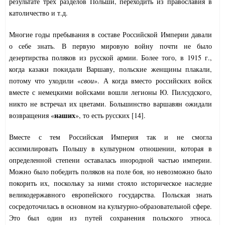
результате трех разделов Польши, переходить из православия в
католичество и т.д.
Многие годы пребывания в составе Российской Империи давали
о себе знать. В первую мировую войну почти не было
дезертирства поляков из русской армии. Более того, в 1915 г.,
когда казаки покидали Варшаву, польские женщины плакали,
потому что уходили «
свои
». А когда вместо российских войск
вместе с немецкими войсками вошли легионы Ю. Пилсудского,
никто не встречал их цветами. Большинство варшавян ожидали
наших
возвращения «
», то есть русских [14].
Вместе с тем Российская Империя так и не смогла
ассимилировать Польшу в культурном отношении, которая в
определенной степени оставалась инородной частью империи.
Можно было победить поляков на поле боя, но невозможно было
покорить их, поскольку за ними стояло историческое наследие
великодержавного европейского государства. Польская знать
сосредоточилась в основном на культурно-образовательной сфере.
Это был один из путей сохранения польского этноса.