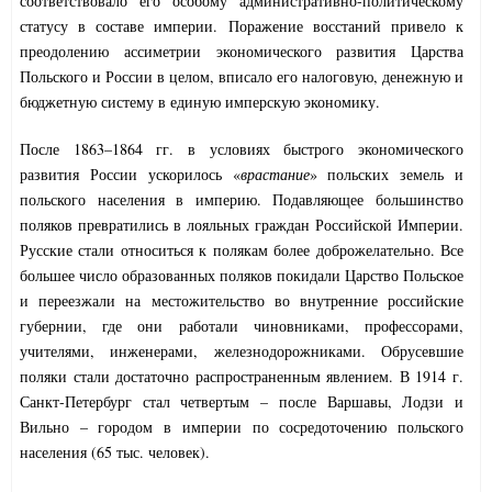
соответствовало его особому административно-политическому
статусу в составе империи. Поражение восстаний привело к
преодолению ассиметрии экономического развития Царства
Польского и России в целом, вписало его налоговую, денежную и
бюджетную систему в единую имперскую экономику.
После 1863–1864 гг. в условиях быстрого экономического
развития России ускорилось «
врастание
» польских земель и
польского населения в империю. Подавляющее большинство
поляков превратились в лояльных граждан Российской Империи.
Русские стали относиться к полякам более доброжелательно. Все
большее число образованных поляков покидали Царство Польское
и переезжали на местожительство во внутренние российские
губернии, где они работали чиновниками, профессорами,
учителями, инженерами, железнодорожниками. Обрусевшие
поляки стали достаточно распространенным явлением. В 1914 г.
Санкт-Петербург стал четвертым – после Варшавы, Лодзи и
Вильно – городом в империи по сосредоточению польского
населения (65 тыс. человек).