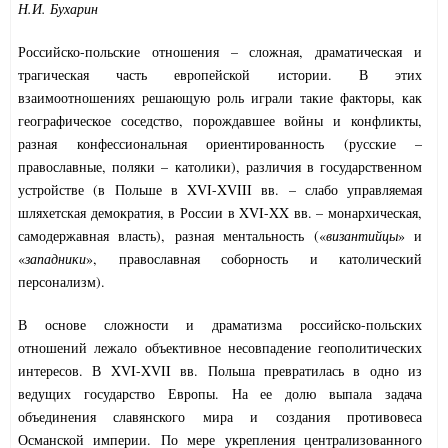
Н.И. Бухарин
Российско-польские отношения – сложная, драматическая и
трагическая часть европейской истории. В этих
взаимоотношениях решающую роль играли такие факторы, как
географическое соседство, порождавшее войны и конфликты,
разная конфессиональная ориентированность (русские –
православные, поляки – католики), различия в государственном
устройстве (в Польше в XVI-XVIII вв. – слабо управляемая
шляхетская демократия, в России в XVI-XX вв. – монархическая,
самодержавная власть), разная ментальность («
византийцы
» и
«
западники
», православная соборность и католический
персонализм).
В основе сложности и драматизма российско-польских
отношений лежало объективное несовпадение геополитических
интересов. В XVI-XVII вв. Польша превратилась в одно из
ведущих государство Европы. На ее долю выпала задача
объединения славянского мира и создания противовеса
Османской империи. По мере укрепления централизованного