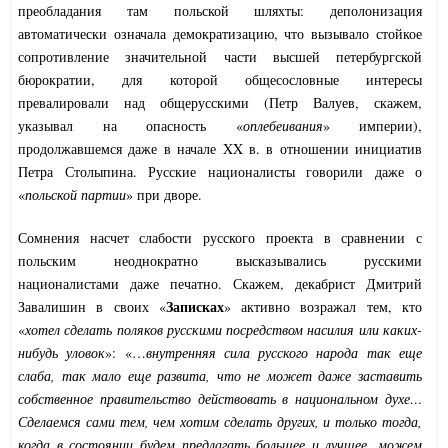
преобладания там польской шляхты: деполонизация
автоматически означала демократизацию, что вызывало стойкое
сопротивление значительной части высшей петербургской
бюрократии, для которой общесословные интересы
превалировали над общерусскими (Петр Валуев, скажем,
указывал на опасность «
оплебеивания
» империи),
продолжавшемся даже в начале XX в. в отношении инициатив
Петра Столыпина. Русские националисты говорили даже о
«
польской партии
» при дворе.
Сомнения насчет слабости русского проекта в сравнении с
польским неоднократно высказывались русскими
националистами даже печатно. Скажем, декабрист Дмитрий
Записках
Завалишин в своих «
» активно возражал тем, кто
«
хотел сделать поляков русскими посредством насилия или каких-
нибудь уловок
»: «…
внутренняя сила русского народа так еще
слаба, так мало еще развита, что не может даже заставить
собственное правительство действовать в национальном духе…
Сделаемся сами тем, чем хотим сделать других, и только тогда,
когда в состоянии будем предлагать большее и лучшее, можем