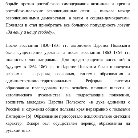
борьбе против российского самодержавия возникли и крепли
российско-польские революционные связи – вначале между
революционными демократами, а затем и социал-демократами.
Появился и стал приобретать все большую популярность лозунг
«
За вашу и нашу свободу
».
После восстания 1830–1831 гг. автономия Царства Польского
была существенно урезана, а после восстания 1863–1864 гг.
полностью ликвидирована. Для предотвращения восстаний в
будущем в 1864–1867 гг. в Царстве Польском были проведены
реформы – аграрная, сословная, системы образования и
административно-территориальная. Реформа системы
образования преследовала цель ослабить влияние шляхты и
католического духовенства на подрастающие поколения,
воспитать молодежь Царства Польского «в духе единения с
Россией и служения общим пользам края неразрывно с пользами
Империи» [6]. Образование приобретало исключительно светский
характер. Вскоре был осуществлен перевод образования на
русский язык.