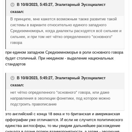
В 10/8/2023, 5:45:27,
Эгалитарный Эусоциалист
сказал:
В принципе, мне кажется возможным также развитие такой
системы в варианте относительно единого западного
Средиземноморья, когда диалекты расходятся всё сильнее и
сильнее, и при том нет чётко определенного "основного"
говора
при едином западном Средиземноморье в роли основного говора
будет столичный. При неедином - выделение национальных
стандартов
В 10/8/2023, 5:45:27,
Эгалитарный Эусоциалист
сказал:
нет чётко определенного "основного" говора, или даже
направления в эволюции фонетики, под которое можно
подстроить правописание
это английский с конца 18 века и то британская и американская
орфографии уже отличаются. И если не случится политического
единства англосферы, то мы увидим дальнейшее расхождение
сначала в плане потери взаимопонятности, а затем - эволюция