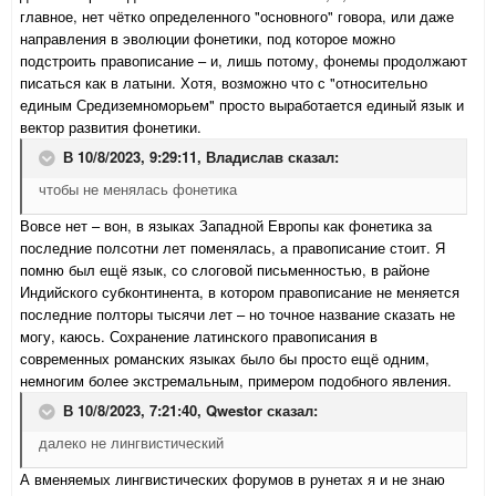
главное, нет чётко определенного "основного" говора, или даже
направления в эволюции фонетики, под которое можно
подстроить правописание – и, лишь потому, фонемы продолжают
писаться как в латыни. Хотя, возможно что с "относительно
единым Средиземноморьем" просто выработается единый язык и
вектор развития фонетики.
В 10/8/2023, 9:29:11,
Владислав
сказал:
чтобы не менялась фонетика
Вовсе нет – вон, в языках Западной Европы как фонетика за
последние полсотни лет поменялась, а правописание стоит. Я
помню был ещё язык, со слоговой письменностью, в районе
Индийского субконтинента, в котором правописание не меняется
последние полторы тысячи лет – но точное название сказать не
могу, каюсь. Сохранение латинского правописания в
современных романских языках было бы просто ещё одним,
немногим более экстремальным, примером подобного явления.
В 10/8/2023, 7:21:40,
Qwestor
сказал:
далеко не лингвистический
А вменяемых лингвистических форумов в рунетах я и не знаю