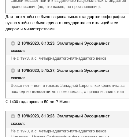
связей мешает пойти к выделению национальных стандартов
правописания (но, что важно, не произношения).
Для того чтобы не было национальных стандартов орфографии
нужно чтобы не было единого государства со столицей и ее
двором и министерствами
В 10/8/2023, 8:13:23,
Эгалитарный Эусоциалист
сказал:
Не с 1973, а с четырнадцатого-пятнадцатого веков.
В 10/8/2023, 5:45:27,
Эгалитарный Эусоциалист
сказал:
Вовсе нет – вон, в языках Западной Европы как фонетика за
последние
полсотни
лет поменялась, а правописание стоит
С 1400 года прошло 50 лет? Мило
В 10/8/2023, 8:13:23,
Эгалитарный Эусоциалист
сказал:
Не с 1973, а с четырнадцатого-пятнадцатого веков.
Цитирую: Цитата Орфография французского языка