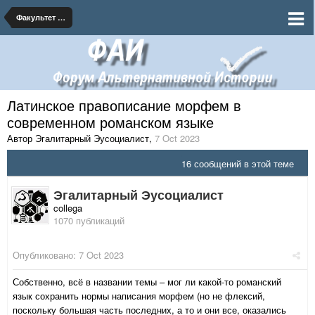
Факультет альтернативных наук
Латинское правописание морфем в
современном романском языке
Автор Эгалитарный Эусоциалист
,
7 Oct 2023
16 сообщений в этой теме
Эгалитарный Эусоциалист
collega
1070 публикаций
Опубликовано:
7 Oct 2023
Собственно, всё в названии темы – мог ли какой-то романский
язык сохранить нормы написания морфем (но не флексий,
поскольку большая часть последних, а то и они все, оказались