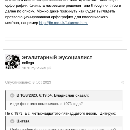
орфографии. Сначала назревшие решения типа through -> throu и
далее по списку. Можно даже прикинуть как будет выглядеть
проэволюционировавшая орфография для классического
мєгґана, например
http://jbr.me.uk/futurese.html
Эгалитарный Эусоциалист
collega
1070 публикаций
Опубликовано:
8 Oct 2023
В 10/8/2023, 6:19:54,
Владислав
сказал:
и где фонетика поменялась с 1973 года?
Не с 1973, а с четырнадцатого-пятнадцатого веков. Цитирую:
Цитата
Орфография французского языка является в значительной