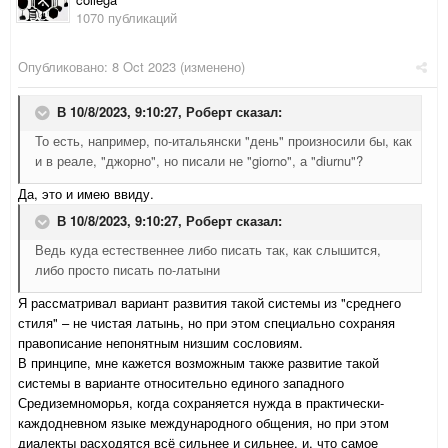
1070 публикаций
Опубликовано:
8 Oct 2023
(изменено)
В 10/8/2023, 9:10:27,
Роберт
сказал:
То есть, например, по-итальянски "день" произносили бы, как
и в реале, "джорно", но писали не "giorno", а "diurnu"?
Да, это и имею ввиду.
В 10/8/2023, 9:10:27,
Роберт
сказал:
Ведь куда естественнее либо писать так, как слышится,
либо просто писать по-латыни
Я рассматривал вариант развития такой системы из "среднего
стиля" – не чистая латынь, но при этом специально сохраняя
правописание непонятным низшим сословиям.
В принципе, мне кажется возможным также развитие такой
системы в варианте относительно единого западного
Средиземноморья, когда сохраняется нужда в практически-
каждодневном языке международного общения, но при этом
диалекты расходятся всё сильнее и сильнее, и, что самое