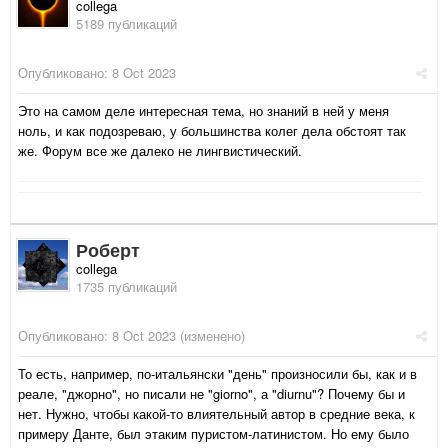
collega
5189 публикаций
Опубликовано:
8 Oct 2023
Это на самом деле интересная тема, но знаний в ней у меня
ноль, и как подозреваю, у большинства колег дела обстоят так
же. Форум все же далеко не лингвистический.
Роберт
collega
1735 публикаций
Опубликовано:
8 Oct 2023
(изменено)
То есть, например, по-итальянски "день" произносили бы, как и в
реале, "джорно", но писали не "giorno", а "diurnu"? Почему бы и
нет. Нужно, чтобы какой-то влиятельный автор в средние века, к
примеру Данте, был этаким пуристом-латинистом. Но ему было