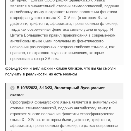
является в значительной степени этимологической, подобно
английскому языку и отражает многие положения фонетики
старофранцузского языка X—XIV вв. (в котором были
дифтонги, трифтонги, аффрикаты, произносимые флексии),
тогда как современная фонетика сильно ушла вперёд. И
Цитата Большинство правил правописания в современном
английском языке были получены из фонетического
написания разнообразных среднеанглийских языков и, как
правило, не отражают звуковые изменения, которые
произошли с конца XV века
французский и английский - самое близкое, что вы бы смогли
получить в реальности, но есть нюансы
В 10/8/2023, 8:13:23,
Эгалитарный Эусоциалист
сказал:
Орфография французского языка является в значительной
степени этимологической, подобно английскому языку и
отражает многие положения фонетики старофранцузского
языка X—XIV вв. (в котором были дифтонги, трифтонги,
аффрикаты, произносимые флексии), тогда как современная