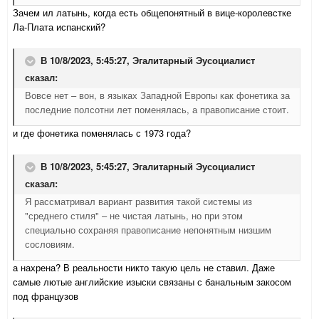
Зачем ил латынь, когда есть общепонятный в вице-королевстке
Ла-Плата испанский?
В 10/8/2023, 5:45:27,
Эгалитарный Эусоциалист
сказал:
Вовсе нет – вон, в языках Западной Европы как фонетика за
последние полсотни лет поменялась, а правописание стоит.
и где фонетика поменялась с 1973 года?
В 10/8/2023, 5:45:27,
Эгалитарный Эусоциалист
сказал:
Я рассматривал вариант развития такой системы из
"среднего стиля" – не чистая латынь, но при этом
специально сохраняя правописание непонятным низшим
сословиям.
а нахрена? В реальности никто такую цель не ставил. Даже
самые лютые английские изыски связаны с банальным закосом
под французов