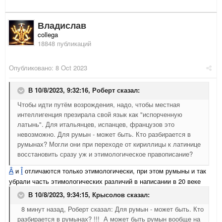
Владислав
collega
18848 публикаций
Опубликовано:
8 Oct 2023
В 10/8/2023, 9:32:16,
Роберт
сказал:
Чтобы идти путём возрождения, надо, чтобы местная
интеллигенция презирала свой язык как "испорченную
латынь". Для итальянцев, испанцев, французов это
невозможно. Для румын - может быть. Кто разбирается в
румынах? Могли они при переходе от кириллицы к латинице
восстановить сразу уж и этимологическое правописание?
и
отличаются только этимологически, при этом румыны и так
Â
Î
убрали часть этимологических различий в написании в 20 веке
В 10/8/2023, 9:34:15,
Крысолов
сказал:
8 минут назад, Роберт сказал: Для румын - может быть. Кто
разбирается в румынах? !!! А может быть румын вообще на