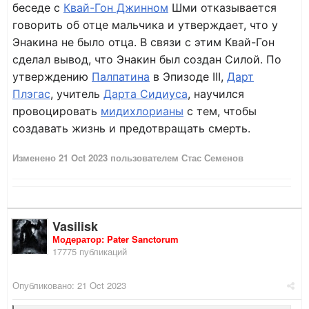
беседе с
Квай-Гон Джинном
Шми отказывается
говорить об отце мальчика и утверждает, что у
Энакина не было отца. В связи с этим Квай-Гон
сделал вывод, что Энакин был создан Силой. По
утверждению
Палпатина
в Эпизоде III,
Дарт
Плэгас
, учитель
Дарта Сидиуса
, научился
провоцировать
мидихлорианы
с тем, чтобы
создавать жизнь и предотвращать смерть.
Изменено
21 Oct 2023
пользователем Стас Семенов
Vasilisk
Модератор: Pater Sanctorum
17775 публикаций
Опубликовано:
21 Oct 2023