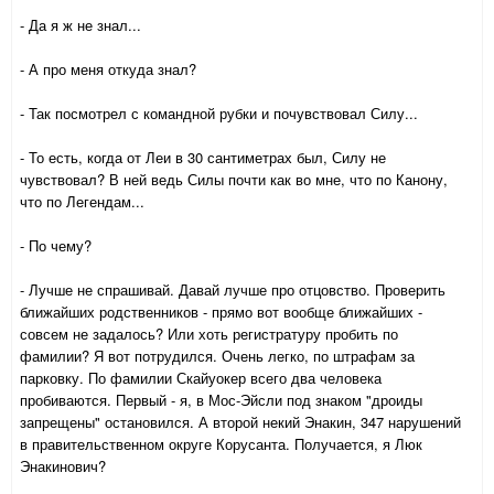
- Да я ж не знал...
- А про меня откуда знал?
- Так посмотрел с командной рубки и почувствовал Силу...
- То есть, когда от Леи в 30 сантиметрах был, Силу не
чувствовал? В ней ведь Силы почти как во мне, что по Канону,
что по Легендам...
- По чему?
- Лучше не спрашивай. Давай лучше про отцовство. Проверить
ближайших родственников - прямо вот вообще ближайших -
совсем не задалось? Или хоть регистратуру пробить по
фамилии? Я вот потрудился. Очень легко, по штрафам за
парковку. По фамилии Скайуокер всего два человека
пробиваются. Первый - я, в Мос-Эйсли под знаком "дроиды
запрещены" остановился. А второй некий Энакин, 347 нарушений
в правительственном округе Корусанта. Получается, я Люк
Энакинович?