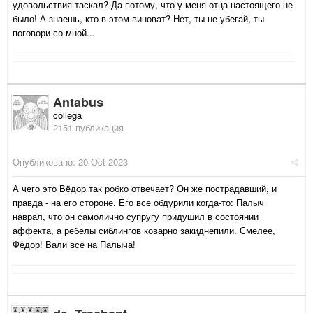
удовольствия таскал? Да потому, что у меня отца настоящего не
было! А знаешь, кто в этом виноват? Нет, ты не убегай, ты
поговори со мной...
Antabus
collega
2151 публикация
Опубликовано:
20 Oct 2023
А чего это Вёдор так робко отвечает? Он же пострадавший, и
правда - на его стороне. Его все обдурили когда-то: Палыч
наврал, что он самолично супругу придушил в состоянии
аффекта, а ребелы сиблингов коварно закиднепили. Смелее,
Фёдор! Вали всё на Палыча!