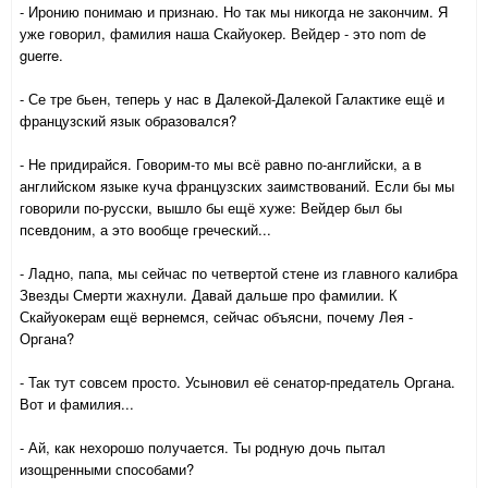
- Иронию понимаю и признаю. Но так мы никогда не закончим. Я
уже говорил, фамилия наша Скайуокер. Вейдер - это nom de
guerre.
- Се тре бьен, теперь у нас в Далекой-Далекой Галактике ещё и
французский язык образовался?
- Не придирайся. Говорим-то мы всё равно по-английски, а в
английском языке куча французских заимствований. Если бы мы
говорили по-русски, вышло бы ещё хуже: Вейдер был бы
псевдоним, а это вообще греческий...
- Ладно, папа, мы сейчас по четвертой стене из главного калибра
Звезды Смерти жахнули. Давай дальше про фамилии. К
Скайуокерам ещё вернемся, сейчас объясни, почему Лея -
Органа?
- Так тут совсем просто. Усыновил её сенатор-предатель Органа.
Вот и фамилия...
- Ай, как нехорошо получается. Ты родную дочь пытал
изощренными способами?