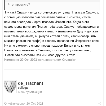
Что, простите?
Ну как? Энакин - плод сотонинского ритуала Плэгаса и Сидиуса,
с помощью которого они пошатали баланс Силы так, что та
немного обалдела и организовала Избранного. Когда о его
существовании узнал Плэгас - обалдел, Сидиус - обрадовался и
изменил план восхождения к власти (изначально Дуку и должен
был стать учеником, а Гривуса хотели слить, чтобы совершить
мнимое раскаяние графа) в сторону присвоения Избранного себе.
Ну и по сюжету, в опере, перед походом Винду и Ко к нему -
Палпатин признавался Энакину, что, по факту - он его отец.
Потом это вырезали, как и многое другое. Отакэ.
Изменено
20 Oct 2023
пользователем Crusader
de_Trachant
collega
6094 публикации
Опубликовано:
20 Oct 2023