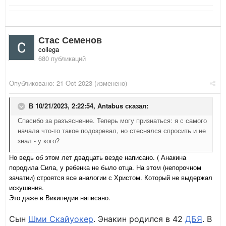
Стас Семенов
collega
680 публикаций
Опубликовано:
21 Oct 2023
(изменено)
В 10/21/2023, 2:22:54,
Antabus
сказал:
Спасибо за разъяснение. Теперь могу признаться: я с самого
начала что-то такое подозревал, но стеснялся спросить и не
знал - у кого?
Но ведь об этом лет двадцать везде написано. ( Анакина
породила Сила, у ребенка не было отца. На этом (непорочном
зачатии) строятся все аналогии с Христом. Который не выдержал
искушения.
Это даже в Википедии написано.
Сын
Шми Скайуокер
. Энакин родился в 42
ДБЯ
. В