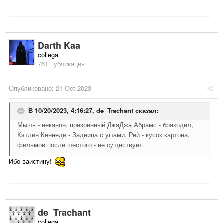
Darth Kaa
collega
761 публикация
Опубликовано:
21 Oct 2023
В 10/20/2023, 4:16:27,
de_Trachant
сказал:
Мышь - неканон, презренный ДжаДжа Абрамс - бракодел,
Кэтлин Кеннеди - Задница с ушами, Рей - кусок картона,
фильмов после шестого - не существует.
Ибо ваистину!
de_Trachant
collega