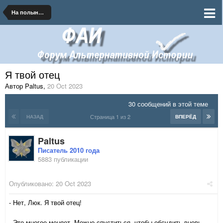
На полынных тропинках далеких планет
Я твой отец
Автор Paltus
,
20 Oct 2023
30 сообщений в этой теме
Страница 1 из 2
НАЗАД
ВПЕРЁД
Paltus
Писатель 2010 года
5883 публикации
Опубликовано:
20 Oct 2023
- Нет, Люк. Я твой отец!
- Это многое меняет. Можно спуститься, чтобы обсудить вновь