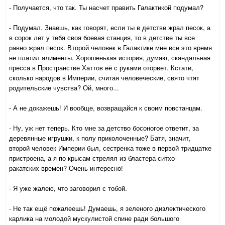
- Получается, что так. Ты насчет править Галактикой подумал?
- Подумал. Знаешь, как говорят, если ты в детстве жрал песок, а
в сорок лет у тебя своя боевая станция, то в детстве ты все
равно жрал песок. Второй человек в Галактике мне все это время
не платил алименты. Хорошенькая история, думаю, скандальная
пресса в Пространстве Хаттов её с руками оторвет. Кстати,
сколько народов в Империи, считая человеческие, свято чтят
родительские чувства? Ой, много...
- А не докажешь! И вообще, возвращайся к своим повстанцам.
- Ну, уж нет теперь. Кто мне за детство босоногое ответит, за
деревянные игрушки, к полу приколоченные? Батя, значит,
второй человек Империи был, сестренка тоже в первой тридцатке
пристроена, а я по крысам стрелял из бластера ситхо-
ракатских времен? Очень интересно!
- Я уже жалею, что заговорил с тобой.
- Не так ещё пожалеешь! Думаешь, я зеленого дизлектического
карлика на молодой мускулистой спине ради большого