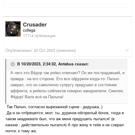
Crusader
collega
17714 публикации
Опубликовано:
20 Oct 2023
(изменено)
В 10/20/2023, 2:34:32,
Antabus
сказал:
А чего это Вёдор так робко отвечает? Он же пострадавший, и
правда - на его стороне. Его все обдурили когда-то: Палыч
наврал, что он самолично супругу придушил в состоянии
аффекта, а ребелы сиблингов коварно закиднепили. Смелее,
Фёдор! Вали всё на Палыча!
Так Палыч, согласно вырезанной сцене - дедушка..)
Да и он отбрешется, мол: ты, дурачок-обгорелый бочок, тогда в
таком неадеквате был, что аж меня придушить пытался! (в
каноне - действительно пытался) А про жену я тебе и не соврал
почти, к тому же.