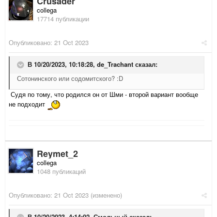
Crusader
collega
17714 публикации
Опубликовано:
21 Oct 2023
В 10/20/2023, 10:18:28,
de_Trachant
сказал:
Сотонинского или содомитского? :D
Судя по тому, что родился он от Шми - второй вариант вообще
не подходит
Reymet_2
collega
1048 публикаций
Опубликовано:
21 Oct 2023
(изменено)
В 10/20/2023, 4:14:02,
Смольный
сказал: