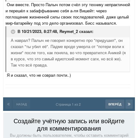
Они вместе. Просто Палыч потом счёл эту технику непрактичной
и перешёл к забаффыванию себя а-ля Вишейт: через
поглощение жизненной силы своих последователей. даже целый
мир-батарейку под это дело организовал. Бисс назывался.
В 10/21/2023, 8:27:48,
Reymet_2
сказал:
А наврал? Палыч не говорил конкретно про "придушил", он
сказал "ты убил её". Падме вроде умерла от "потери воли к
жизни" после того, как поняла, во что превратился Аникей (я
в курсе, что это самый идиотский момент саги, но всё же).
Так что всё правда.
Я и сказал, что не соврал почти..)
Страница 1 из 2
НАЗАД
ВПЕРЁД
Создайте учётную запись или войдите
для комментирования
Вы должны быть пользователем, чтобы оставить комментарий