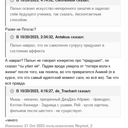
Палыч освоил искусство непорочного зачатия и заделал
себе будущего ученика, так сказать, бесконтактным
способом.
Разве не Плэгас?
В 10/20/2023, 2:34:32,
Antabus
сказал:
Палыч наврал, что он самолично супругу придушил в
состоянии аффекта
А наврал? Палыч не говорил конкретно про "придушил", он
сказал "ты убил её". Падме вроде умерла от "потери воли к
жизни" после того, как поняла, во что превратился Аникей (я в
курсе, что это самый идиотский момент саги, но всё же). Так что
всё правда.
В 10/20/2023, 4:16:27,
de_Trachant
сказал:
Мышь - неканон, презренный ДжаДжа Абрамс - бракодел,
Кэтлин Кеннеди - Задница с ушами, Рей - кусок картона,
фильмов после шестого - не существует.
+много
Изменено
21 Oct 2023
пользователем Reymet_2