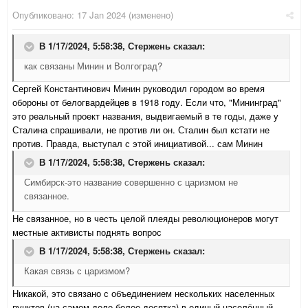
Опубликовано:
17 Jan 2024
(изменено)
В 1/17/2024, 5:58:38,
Стержень
сказал:
как связаны Минин и Волгоград?
Сергей Константинович Минин руководил городом во время
обороны от белогвардейцев в 1918 году. Если что, "Мининград"
это реальный проект названия, выдвигаемый в те годы, даже у
Сталина спрашивали, не против ли он. Сталин был кстати не
против. Правда, выступал с этой инициативой... сам Минин
В 1/17/2024, 5:58:38,
Стержень
сказал:
Симбирск-это название совершенно с царизмом не
связанное.
Не связанное, но в честь целой плеяды революционеров могут
местные активисты поднять вопрос
В 1/17/2024, 5:58:38,
Стержень
сказал:
Какая связь с царизмом?
Никакой, это связано с объединением нескольких населенных
пунктов (на самом деле более десятка) в единый населённый