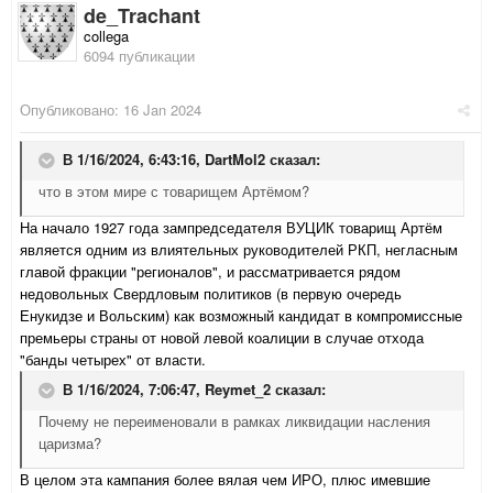
de_Trachant
collega
6094 публикации
Опубликовано:
16 Jan 2024
В 1/16/2024, 6:43:16,
DartMol2
сказал:
что в этом мире с товарищем Артёмом?
На начало 1927 года зампредседателя ВУЦИК товарищ Артём
является одним из влиятельных руководителей РКП, негласным
главой фракции "регионалов", и рассматривается рядом
недовольных Свердловым политиков (в первую очередь
Енукидзе и Вольским) как возможный кандидат в компромиссные
премьеры страны от новой левой коалиции в случае отхода
"банды четырех" от власти.
В 1/16/2024, 7:06:47,
Reymet_2
сказал:
Почему не переименовали в рамках ликвидации насления
царизма?
В целом эта кампания более вялая чем ИРО, плюс имевшие