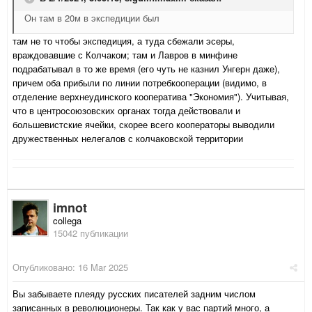
Он там в 20м в экспедиции был
там не то чтобы экспедиция, а туда сбежали эсеры,
враждовавшие с Колчаком; там и Лавров в минфине
подрабатывал в то же время (его чуть не казнил Унгерн даже),
причем оба прибыли по линии потребкооперации (видимо, в
отделение
верхнеудинского
кооператива "Экономия"). Учитывая,
что в центросоюзовских органах тогда действовали и
большевистские ячейки, скорее всего кооператоры выводили
дружественных нелегалов с колчаковской территории
imnot
collega
15042 публикации
Опубликовано:
16 Mar 2025
Вы забываете плеяду русских писателей задним числом
записанных в революционеры. Так как у вас партий много, а