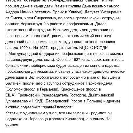
прошёл даже в кандидаты (там из группы Дана помимо самого
Фёдора Ильича остались Эрлих и Хинчук). Депутат Учсобрания
от Омска, член Сибревкома, во время гражданской - сотрудник
органов Наркомтруд (по работе с профсоюзами). Далее
ответственный сотрудник Наркоминдел, член делегации по
переговорам о польской границе, экономический советник
делегаций на экономических международных конференциях
начала 1920-х. На 1927 - представитель ВЦСПС РСФДР
в Международной федерации профсоюзов (фактическая ссылка
на синекурную должность). Осенью 1927 из-за своих контактов с
британскими лейбористами будет вытащен из сонного царства
профсоюзной дипломатии, и станет участником дипломатической
делегации в Великобританию с вопросами о мире с Польшей и
Балтией, после чего с группой сотрудников Наркоминдела
(
Соломон (посол в Германии), Краснощёков (посол в
США),
Трояновский (председатель Госторга), Дмитриевский
(управделами НКИД), Беседовский (посол в Польше) и другие)
активно поддержит "правый поворот".
Кстати, с удивлением узнал, что мы земляки - родился он
недалеко от Череповца (городок Кириллов), а в самом Че
учился.