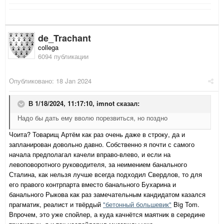
de_Trachant
collega
6094 публикации
Опубликовано:
18 Jan 2024
В 1/18/2024, 11:17:10,
imnot
сказал:
Надо бы дать ему вволю порезвиться, но поздно
Чоита? Товарищ Артём как раз очень даже в строку, да и
запланирован довольно давно. Собственно я почти с самого
начала предполагал качели вправо-влево, и если на
левоповоротного руководителя, за неимением банального
Сталина, как нельзя лучше всегда подходил Свердлов, то для
его правого контрпарта вместо банального Бухарина и
банального Рыкова как раз замечательным кандидатом казался
прагматик, реалист и твёрдый
"бетонный большевик"
Big Tom.
Впрочем, это уже спойлер, а куда качнётся маятник в середине