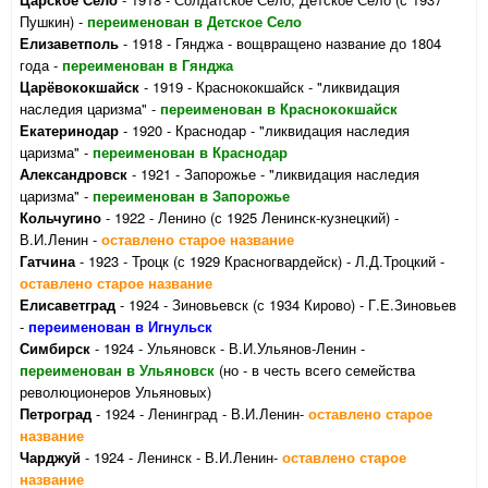
Пушкин) -
переименован в Детское Село
Елизаветполь
- 1918 - Гянджа - вощвращено название до 1804
года -
переименован в Гянджа
Царёвококшайск
- 1919 - Краснококшайск - "ликвидация
наследия царизма" -
переименован в Краснококшайск
Екатеринодар
- 1920 - Краснодар - "ликвидация наследия
царизма" -
переименован в Краснодар
Александровск
- 1921 - Запорожье - "ликвидация наследия
царизма" -
переименован в Запорожье
Кольчугино
- 1922 - Ленино (с 1925 Ленинск-кузнецкий) -
В.И.Ленин -
оставлено старое название
Гатчина
- 1923 - Троцк (с 1929 Красногвардейск) - Л.Д.Троцкий -
оставлено старое название
Елисаветград
- 1924 - Зиновьевск (с 1934 Кирово) - Г.Е.Зиновьев
-
переименован в Игнульск
Симбирск
- 1924 - Ульяновск - В.И.Ульянов-Ленин -
переименован в Ульяновск
(но - в честь всего семейства
революционеров Ульяновых)
Петроград
- 1924 - Ленинград - В.И.Ленин-
оставлено старое
название
Чарджуй
- 1924 - Ленинск - В.И.Ленин-
оставлено старое
название