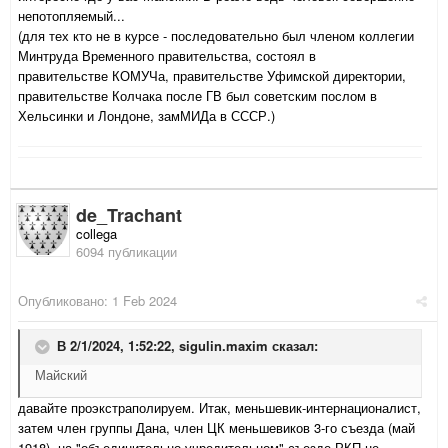
непотопляемый...
(для тех кто не в курсе - последовательно был членом коллегии
Минтруда Временного правительства, состоял в
правительстве КОМУЧа, правительстве Уфимской директории,
правительстве Колчака после ГВ был советским послом в
Хельсинки и Лондоне, замМИДа в СССР.)
de_Trachant
collega
6094 публикации
Опубликовано:
1 Feb 2024
В 2/1/2024, 1:52:22,
sigulin.maxim
сказал:
Майский
давайте проэкстраполируем. Итак, меньшевик-интернационалист,
затем член группы Дана, член ЦК меньшевиков 3-го съезда (май
1918), на "объединительно-учредительном" съезде РКП не