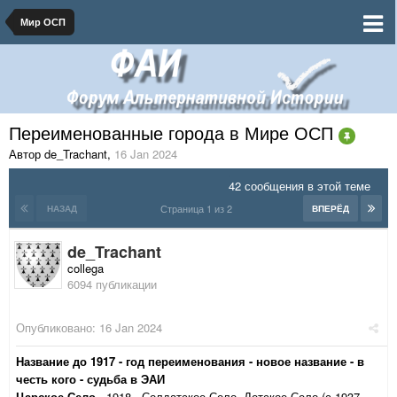
Мир ОСП
Переименованные города в Мире ОСП
Автор de_Trachant
,
16 Jan 2024
42 сообщения в этой теме
Страница 1 из 2
НАЗАД
ВПЕРЁД
de_Trachant
collega
6094 публикации
Опубликовано:
16 Jan 2024
Название до 1917 - год переименования - новое название - в
честь кого - судьба в ЭАИ
Царское Село
- 1918 - Солдатское Село, Детское Село (с 1937