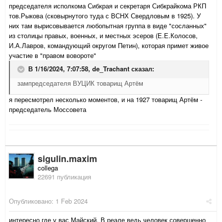
председателя исполкома Сибкрая и секретаря Сибкрайкома РКП
тов.Рыкова (сковырнутого туда с ВСНХ Свердловым в 1925). У
них там вырисовывается любопытная группа в виде "сосланных"
из столицы правых, военных
, и местных эсеров
(Е.Е.Колосов,
И.А.Лавров, командующий округом Петин), которая примет живое
участие в "правом вовороте"
В 1/16/2024, 7:07:58,
de_Trachant
сказал:
зампредседателя ВУЦИК товарищ Артём
я пересмотрел несколько моментов, и на 1927 товарищ Артём -
председатель Моссовета
sigulin.maxim
collega
22691 публикация
Опубликовано:
1 Feb 2024
интересно где у вас Майский. В реале ведь человек совершенно