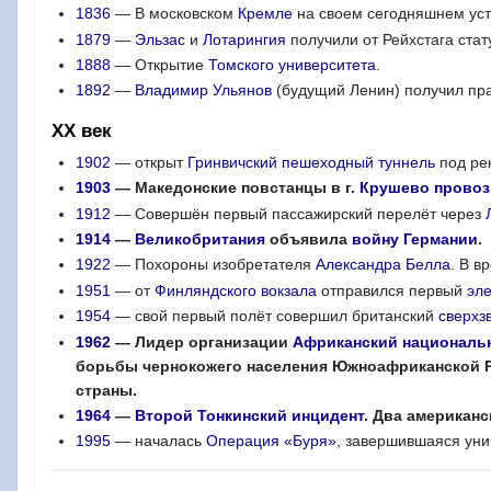
1836
— В московском
Кремле
на своем сегодняшнем ус
1879
—
Эльзас
и
Лотарингия
получили от Рейхстага ста
1888
— Открытие
Томского университета
.
1892
—
Владимир Ульянов
(будущий Ленин) получил пра
XX век
1902
— открыт
Гринвичский пешеходный туннель
под ре
1903
— Македонские повстанцы в г.
Крушево
провоз
1912
— Совершён первый пассажирский перелёт через
1914
—
Великобритания
объявила
войну
Германии
.
1922
— Похороны изобретателя
Александра Белла
. В 
1951
— от
Финляндского вокзала
отправился первый
эл
1954
— свой первый полёт совершил британский
сверхз
1962
— Лидер организации
Африканский националь
борьбы чернокожего населения Южноафриканской Р
страны.
1964
—
Второй Тонкинский инцидент
. Два американ
1995
— началась
Операция «Буря»
, завершившаяся ун