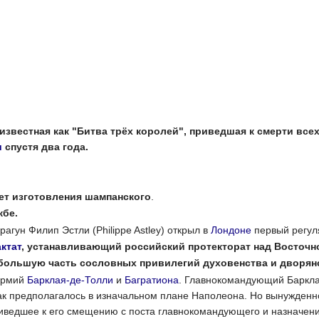
 известная как "Битва трёх королей", приведшая к смерти вс
и
спустя два года.
ет изготовления шампанского
.
жбе.
рагун Филип Эстли (
Philippe Astley
) открыл в
Лондоне
первый регу
ктат
, устанавливающий российский протекторат над Восточн
большую часть сословных привилегий духовенства и дворян
 армий
Барклая-де-Толли
и
Багратиона
. Главнокомандующий Баркла
 как предполагалось в изначальном плане Наполеона. Но вынужденн
приведшее к его смещению с поста главнокомандующего и назначени