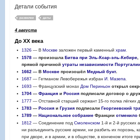
Детали события
развилки
даты
4 августа
До XX века
1326
— В
Москве
заложен первый каменный
храм
.
1578
— произошла
Битва при Эль-Ксар-эль-Кебире
,
прямой причиной
утраты независимости Португали
1662
— В
Москве
произошёл
Медный бунт
.
1687
— Гетманом Левобережья избран
И. Мазепа
.
1693
— Французский монах
Дом Периньон
открыл секр
1704
—
Франция
и
Россия
подписали договор о дру
1777
— Отставной старший сержант 15-го полка лёгких д
1783
—
Россия
и
Грузия
подписали
Георгиевский тра
1789
—
Национальное собрание
Франции
отменило
1812
— Соединение под
Смоленском
1-й и 2-й русских
ни разъединить русские армии, ни разбить их порознь,
при дворе, и в армии, и в обществе, в конченом итоге 