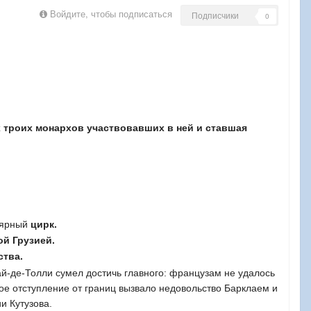
Войдите, чтобы подписаться
Подписчики
0
ех троих монархов участвовавших в ней и ставшая
лярный
цирк.
ой Грузией.
ства.
й-де-Толли сумел достичь главного: французам не удалось
ое отступление от границ вызвало недовольство Барклаем и
и Кутузова.