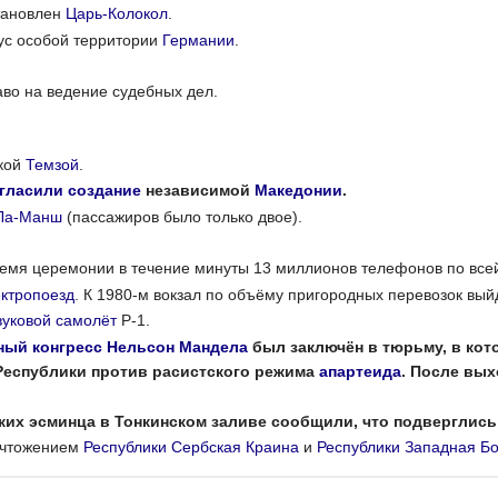
тановлен
Царь-Колокол
.
тус особой территории
Германии
.
во на ведение судебных дел.
кой
Темзой
.
гласили создание
независимой
Македонии
.
Ла-Манш
(пассажиров было только двое).
время церемонии в течение минуты 13 миллионов телефонов по вс
ектропоезд
. К 1980-м вокзал по объёму пригородных перевозок вый
вуковой самолёт
P-1.
ный конгресс
Нельсон Мандела
был заключён в тюрьму, в кото
еспублики против расистского режима
апартеида
. После вы
ских эсминца в Тонкинском заливе сообщили, что подверглись
ичтожением
Республики Сербская Краина
и
Республики Западная Б