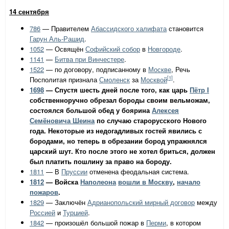
14 сентября
786
— Правителем
Абассидского халифата
становится
Гарун Аль-Рашид
.
1052
— Освящён
Софийский собор
в
Новгороде
.
1141
—
Битва при Винчестере
.
1522
— по договору, подписанному в
Москве
, Речь
[1]
Посполитая признала
Смоленск
за
Москвой
.
1698
— Спустя шесть дней после того, как царь
Пётр I
собственноручно обрезал бороды своим вельможам,
состоялся большой обед у боярина
Алексея
Семёновича Шеина
по случаю старорусского Нового
года. Некоторые из недогадливых гостей явились с
бородами, но теперь в обрезании бород упражнялся
царский шут. Кто после этого не хотел бриться, должен
был платить пошлину за право на бороду.
1811
— В
Пруссии
отменена феодальная система.
1812
— Войска
Наполеона
вошли в Москву
,
начало
пожаров
.
1829
— Заключён
Адрианопольский мирный договор
между
Россией
и
Турцией
.
1842
— произошёл большой пожар в
Перми
, в котором