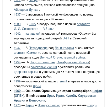
колесо автомобиля, погибла американская танцовщица
Айседора Дункан
.
1937
— Завершение Нионской конференции по поводу
сложившейся ситуации в Испании
1939
— В
США
в воздух поднялся первый
вертолёт
И. И. Сикорского
—
VS-300
.
1942
—
канадский
эскадренный миноносец «Ottawa» был
торпедирован подводной лодкой
U-91
в Северной
Атлантике.
1947
— В
Петродворце
под
Ленинградом
вновь открыт
фонтан «Самсон»
, восстановленый после немецкой
оккупации в ходе
Великой Отечественной войны
.
1954
— На
Тоцком полигоне
(
Оренбургская область
)
проведены
войсковые учения
в условиях реального
ядерного взрыва
с участием до 45 тысяч военнослужащих
всех видов и родов войск.
1959
— космический аппарат
Луна-2
впервые в мире достиг
поверхности
Луны
.
1960
— Основана Организация стран-экспортёров
нефти
(
ОПЕК
). В неё вошли
Ирак
,
Иран
,
Кувейт
,
Саудовская
Аравия
и
Венесуэла
.
1973
—
Керчи
и
Новороссийску
присвоено звание
город-