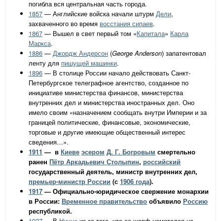
погибла вся центральная часть города.
1857
— Английские войска начали штурм
Дели
,
захваченного во время
восстания сипаев
.
1867
— Вышел в свет первый том «
Капитала
»
Карла
Маркса
.
1886
—
Джордж Андерсон
(
George Anderson
) запатентовал
ленту для
пишущей машинки
.
1896
— В столице России начало действовать Санкт-
Петербургское телеграфное агентство, созданное по
инициативе министерства финансов, министерства
внутренних дел и министерства иностранных дел. Оно
имело своим «назначением сообщать внутри Империи и за
границей политические, финансовые, экономические,
торговые и другие имеющие общественный интерес
сведения…».
1911
— в
Киеве
эсером
Д. Г. Богровым
смертельно
ранен
Пётр Аркадьевич Столыпин
,
российский
государственный деятель, министр внутренних дел,
премьер-министр России
(с
1906 года
).
1917
— Официально-юридическое свержение монархии
в России:
Временное правительство
объявило
Россию
республикой.
1927
— В
Ницце
из-за того, что ее шарф намотался на