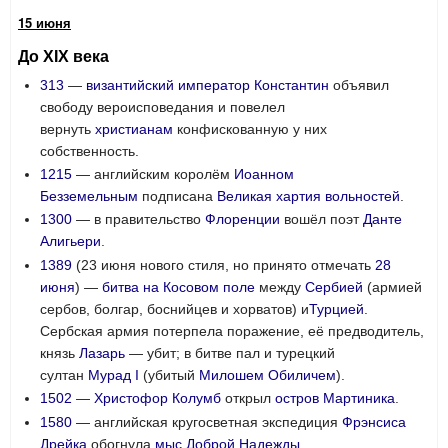
15 июня
До XIX века
313
—
византийский
император Константин
объявил
свободу вероисповедания и повелел
вернуть
христианам
конфискованную у них
собственность.
1215
— английским королём
Иоанном
Безземельным
подписана
Великая хартия вольностей
.
1300
— в правительство
Флоренции
вошёл поэт
Данте
Алигьери
.
1389
(23 июня нового стиля, но принято отмечать
28
июня
) —
битва на Косовом поле
между
Сербией
(армией
сербов, болгар, боснийцев и хорватов) и
Турцией
.
Сербская армия потерпела поражение, её предводитель,
князь
Лазарь
— убит; в битве пал и турецкий
султан
Мурад I
(убитый
Милошем Обиличем
).
1502
—
Христофор Колумб
открыл
остров
Мартиника
.
1580
— английская кругосветная экспедиция
Фрэнсиса
Дрейка
обогнула
мыс Доброй Надежды
.