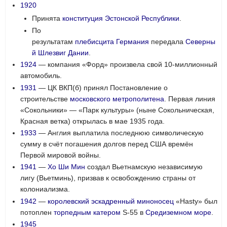
1920
Принята
конституция
Эстонской Республики
.
По
результатам
плебисцита
Германия
передала
Северны
й Шлезвиг
Дании
.
1924
— компания «Форд» произвела свой 10-миллионный
автомобиль.
1931
— ЦК ВКП(б) принял Постановление о
строительстве
московского метрополитена
. Первая линия
«Сокольники» — «Парк культуры» (ныне Сокольническая,
Красная ветка) открылась в мае 1935 года.
1933
— Англия выплатила последнюю символическую
сумму в счёт погашения долгов перед США времён
Первой мировой войны.
1941
—
Хо Ши Мин
создал Вьетнамскую независимую
лигу (Вьетминь), призвав к освобождению страны от
колониализма.
1942
—
королевский
эскадренный миноносец
«Hasty» был
потоплен
торпедным катером
S-55 в
Средиземном море
.
1945