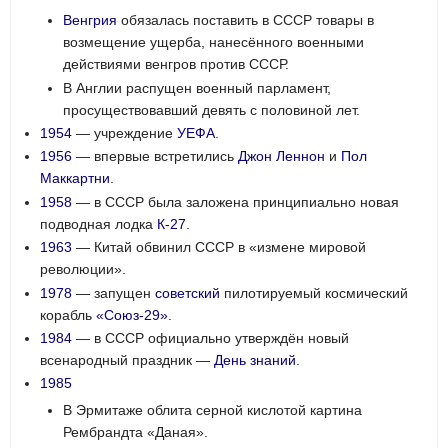
Венгрия
обязалась поставить в СССР товары в
возмещение ущерба, нанесённого военными
действиями венгров против СССР.
В Англии распущен военный парламент,
просуществовавший девять с половиной лет.
1954
— учреждение
УЕФА
.
1956
— впервые встретились
Джон Леннон
и
Пол
Маккартни
.
1958
— в СССР была заложена принципиально новая
подводная лодка
К-27
.
1963
— Китай обвинил СССР в «измене мировой
революции».
1978
— запущен
советский
пилотируемый космический
корабль
«Союз-29»
.
1984
— в СССР официально утверждён новый
всенародный праздник —
День знаний
.
1985
В Эрмитаже облита серной кислотой картина
Рембрандта «Даная».