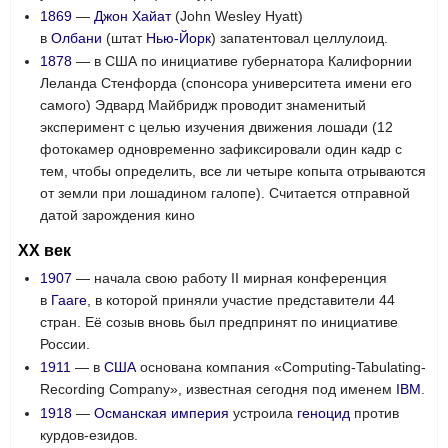
1869
—
Джон Хайат
(
John Wesley Hyatt
)
в
Олбани
(штат
Нью-Йорк
) запатентовал целлулоид.
1878
— в США по инициативе губернатора Калифорнии
Леланда Стенфорда (спонсора университета имени его
самого) Эдвард Майбридж проводит знаменитый
эксперимент с целью изучения движения лошади (12
фотокамер одновременно зафиксировали один кадр с
тем, чтобы определить, все ли четыре копыта отрываются
от земли при лошадином галопе). Считается отправной
датой зарождения кино
XX век
1907
— начала свою работу II мирная конференция
в
Гааге
, в которой приняли участие представители 44
стран. Её созыв вновь был предпринят по инициативе
России.
1911
— в
США
основана компания «Computing-Tabulating-
Recording Company», известная сегодня под именем
IBM
.
1918
—
Османская империя
устроила
геноцид
против
курдов-езидов.