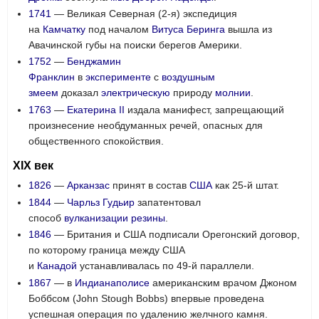
1741
— Великая Северная (2-я) экспедиция
на
Камчатку
под началом
Витуса Беринга
вышла из
Авачинской губы на поиски берегов Америки.
1752
—
Бенджамин
Франклин
в
эксперименте
с
воздушным
змеем
доказал
электрическую
природу
молнии
.
1763
—
Екатерина II
издала манифест, запрещающий
произнесение необдуманных речей, опасных для
общественного спокойствия.
XIX век
1826
—
Арканзас
принят в состав
США
как 25-й штат.
1844
—
Чарльз Гудьир
запатентовал
способ
вулканизации
резины
.
1846
— Британия и США подписали Орегонский договор,
по которому граница между США
и
Канадой
устанавливалась по 49-й параллели.
1867
— в
Индианаполисе
американским врачом Джоном
Боббсом (
John Stough Bobbs
) впервые проведена
успешная операция по удалению желчного камня.