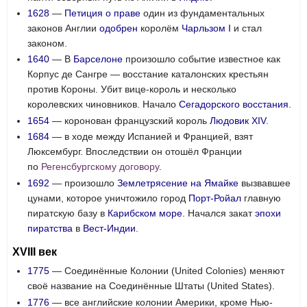
1628
—
Петиция о праве
один из фундаментальных
законов Англии
одобрен
королём
Чарльзом I
и стал
законом.
1640
— В
Барселоне
произошло событие известное как
Корпус де Сангре — восстание каталонских крестьян
против Короны. Убит вице-король и несколько
королевских чиновников. Начало
Сегадорского восстания
.
1654
— коронован французский король
Людовик XIV
.
1684
— в ходе между Испанией и Францией, взят
Люксембург. Впоследствии он отошёл Франции
по
Регенсбургскому договору
.
1692
— произошло
Землетрясение на Ямайке
вызвавшее
цунами, которое уничтожило город
Порт-Ройал
главную
пиратскую базу в
Карибском море
. Начался закат
эпохи
пиратства
в
Вест-Индии
.
XVIII век
1775
— Соединённые Колонии (United Colonies) меняют
своё название на Соединённые Штаты (United States).
1776
— все английские колонии Америки, кроме Нью-