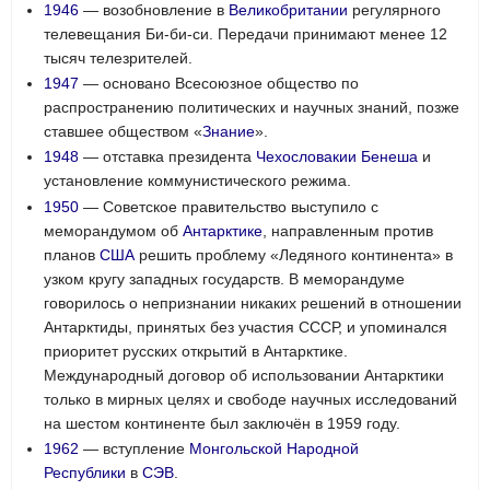
1946
— возобновление в
Великобритании
регулярного
телевещания Би-би-си. Передачи принимают менее 12
тысяч телезрителей.
1947
— основано Всесоюзное общество по
распространению политических и научных знаний, позже
ставшее обществом «
Знание
».
1948
— отставка президента
Чехословакии
Бенеша
и
установление коммунистического режима.
1950
— Советское правительство выступило с
меморандумом об
Антарктике
, направленным против
планов
США
решить проблему «Ледяного континента» в
узком кругу западных государств. В меморандуме
говорилось о непризнании никаких решений в отношении
Антарктиды, принятых без участия СССР, и упоминался
приоритет русских открытий в Антарктике.
Международный договор об использовании Антарктики
только в мирных целях и свободе научных исследований
на шестом континенте был заключён в 1959 году.
1962
— вступление
Монгольской Народной
Республики
в
СЭВ
.