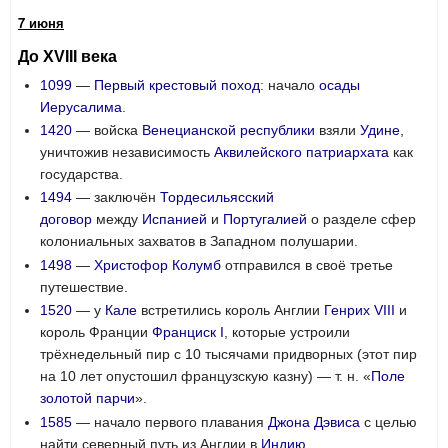
7 июня
До XVIII века
1099
—
Первый крестовый поход
: начало
осады
Иерусалима
.
1420
— войска
Венецианской республики
взяли
Удине
,
уничтожив независимость
Аквилейского патриархата
как
государства.
1494
— заключён
Тордесильясский
договор
между
Испанией
и
Португалией
о разделе сфер
колониальных захватов в Западном полушарии.
1498
—
Христофор Колумб
отправился в своё третье
путешествие.
1520
— у
Кале
встретились король Англии
Генрих VIII
и
король Франции
Франциск I
, которые устроили
трёхнедельный пир с 10 тысячами придворных (этот пир
на 10 лет опустошил французскую казну) — т. н. «
Поле
золотой парчи
».
1585
— начало первого плавания
Джона Дэвиса
с целью
найти северный путь из Англии в
Индию
.