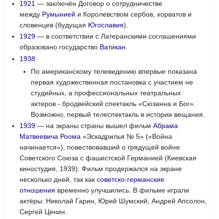
1921
— заключён Договор о сотрудничестве
между
Румынией
и Королевством сербов, хорватов и
словенцев (будущая
Югославия
).
1929
— в соответствии с Латеранскими соглашениями
образовано государство
Ватикан
.
1938
По американскому телевидению впервые показана
первая художественная постановка с участием не
студийных, а профессиональных театральных
актеров - бродвейский спектакль «Сюзанна и Бог».
Возможно, первый телеспектакль в истории вещания.
1939
— на экраны страны вышел фильм
Абрама
Матвеевича Роома
«Эскадрилья № 5» («Война
начинается»), повествовавший о грядущей войне
Советского Союза с фашистской Германией (Киевская
киностудия, 1939). Фильм продержался на экране
несколько дней, так как
советско-германские
отношения
временно улучшились. В фильме играли
актёры: Николай Гарин, Юрий Шумский, Андрей Апсолон,
Сергей Ценин.