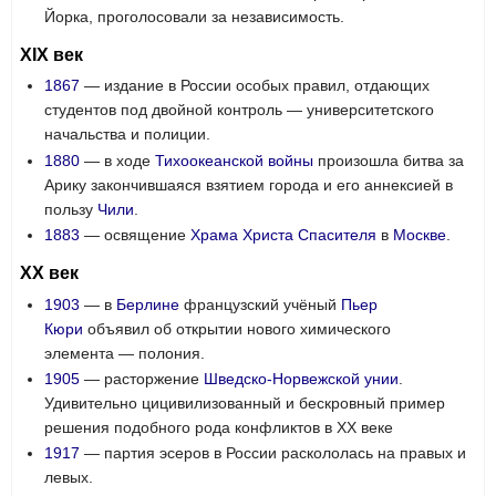
Йорка, проголосовали за независимость.
XIX век
1867
— издание в России особых правил, отдающих
студентов под двойной контроль — университетского
начальства и полиции.
1880
— в ходе
Тихоокеанской войны
произошла битва за
Арику закончившаяся взятием города и его аннексией в
пользу
Чили
.
1883
— освящение
Храма Христа Спасителя
в
Москве
.
XX век
1903
— в
Берлине
французский учёный
Пьер
Кюри
объявил об открытии нового химического
элемента — полония.
1905
— расторжение
Шведско-Норвежской унии
.
Удивительно цицивилизованный и бескровный пример
решения подобного рода конфликтов в XX веке
1917
— партия эсеров в России раскололась на правых и
левых.