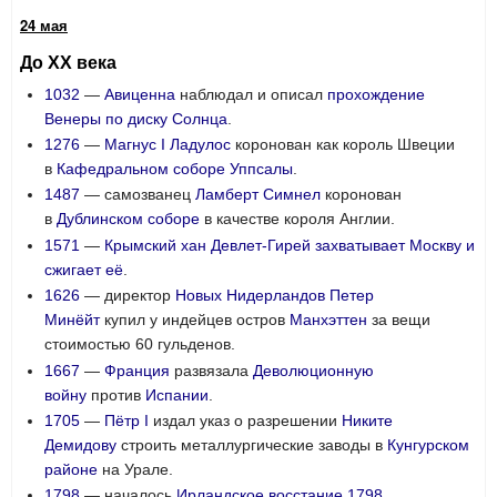
24 мая
До XX века
1032
—
Авиценна
наблюдал и описал
прохождение
Венеры по диску Солнца
.
1276
—
Магнус I Ладулос
коронован как король Швеции
в
Кафедральном соборе Уппсалы
.
1487
— самозванец
Ламберт Симнел
коронован
в
Дублинском соборе
в качестве короля Англии.
1571
—
Крымский хан
Девлет-Гирей
захватывает Москву и
сжигает её
.
1626
— директор
Новых Нидерландов
Петер
Минёйт
купил у индейцев остров
Манхэттен
за вещи
стоимостью 60 гульденов.
1667
—
Франция
развязала
Деволюционную
войну
против
Испании
.
1705
—
Пётр I
издал указ о разрешении
Никите
Демидову
строить металлургические заводы в
Кунгурском
районе
на Урале.
1798
— началось
Ирландское восстание 1798