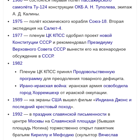
1960
— состоялся первый полёт
пассажирского
самолёта
Ту-124
конструкции
ОКБ
А. Н. Туполева
, экипаж
А. Д. Калины.
1975
— полёт космического корабля
Союз-18
. Вторая
экспедиция на
Салют-4
.
1977
— пленум
ЦК КПСС
одобрил проект
новой
Конституции СССР
и рекомендовал
Президиуму
Верховного Совета СССР
вынести его на всенародное
обсуждение в
СССР
.
1982
Пленум ЦК КПСС принял
Продовольственную
программу
для преодоления товарного дефицита.
Ирано-иракская война
: иранская армия
освободила
город Хорремшехр
от иракской оккупации.
1989
— на экраны
США
вышел фильм «
Индиана Джонс и
последний крестовый поход
».
1992
— в
праздник славянской письменности
в
центре
Москвы
на
Славянской площади
(бывшая
площадь Ногина) торжественно открыт памятник
братьям
Кириллу и Мефодию
(скульптор
Вячеслав