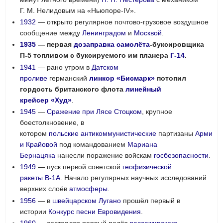
Г. М. Нелидовым на «Ньюпоре-IV».
1932
— открыто регулярное почтово-грузовое воздушное
сообщение между
Ленинградом
и
Москвой
.
1935
— первая
дозаправка самолёта
-буксировщика
П-5 топливом с буксируемого им планера
Г-14
.
1941
— рано утром в
Датском
проливе
германский
линкор
«Бисмарк»
потопил
гордость британского флота
линейный
крейсер
«Худ»
.
1945
—
Сражение при Лясе Стоцком
, крупное
боестолкновение, в
котором
польские
антикоммунистические
партизаны
Арми
и Крайовой
под командованием
Мариана
Бернацяка
нанесли поражение войскам
госбезопасности
.
1949
— пуск первой советской
геофизической
ракеты
В-1А
. Начало регулярных научных исследований
верхних слоёв
атмосферы
.
1956
— в
швейцарском
Лугано
прошёл первый в
истории
Конкурс песни Евровидения
.