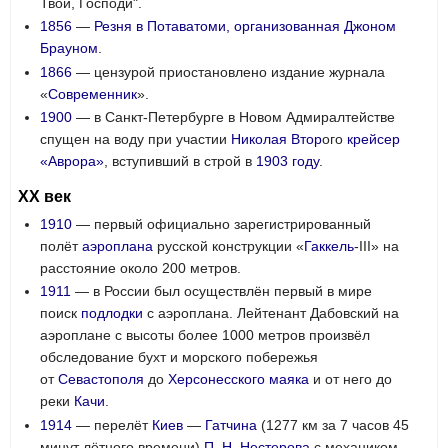
Твои, Господи".
1856
—
Резня в Потаватоми, организованная Джоном
Брауном
.
1866
— цензурой приостановлено издание журнала
«
Современник
».
1900
— в Санкт-Петербурге в Новом Адмиралтействе
спущен на воду при участии
Николая Втор
ого
крейсер
«Аврора»
, вступивший в строй в
1903 году
.
XX век
1910
— первый официально зарегистрированный
полёт
аэроплана
русской конструкции «
Гаккель
-III» на
расстояние около 200 метров.
1911
— в России был осуществлён первый в мире
поиск
подлодки
с аэроплана. Лейтенант Дабовский на
аэроплане с высоты более 1000 метров произвёл
обследование бухт и морского побережья
от
Севастополя
до
Херсонесского маяка
и от него до
реки
Качи
.
1914
— перелёт
Киев
—
Гатчина
(1277 км за 7 часов 45
минут лётного времени)
П. Н. Нестерова
с механиком