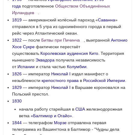
года
подготовленное
Обществом Объединённых
Ирландцев
.
1819
— американский колёсный пароход «
Саванна
»
отправился в 5 утра из одноимённого города в первый
рейс через Атлантический океан.
1822
— после
Битвы при Пичинча
, выигранной
Антонио
Хосе Сукре
фактически перестаёт
существовать
Королевская аудиенсия Кито
. Территория
нынешнего
Эквадора
получила независимость
от
Испании
и стала частью
Колумбии
.
1826
— император
Николай I
издал манифест о
незыблемости
крепостного права
в
Российской Империи
.
1829
— император
Николай I
в Варшаве короновался на
Польский престол.
1830
начала работу старейшая в
США
железнодорожная
ветка
«Балтимор и Огайо»
.
1844
— телеграфом
Морзе
отправлена первая
телеграмма из Вашингтона в Балтимор - "Чудны дела