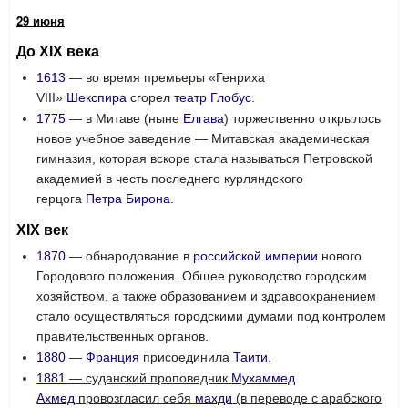
29 июня
До XIX века
1613
— во время премьеры «Генриха
VIII»
Шекспира
сгорел
театр Глобус
.
1775
— в Митаве (ныне
Елгава
) торжественно открылось
новое учебное заведение — Митавская академическая
гимназия, которая вскоре стала называться Петровской
академией в честь последнего курляндского
герцога
Петра Бирона
.
XIX век
1870
— обнародование в
российской империи
нового
Городового положения. Общее руководство городским
хозяйством, а также образованием и здравоохранением
стало осуществляться городскими думами под контролем
правительственных органов.
1880
—
Франция
присоединила
Таити
.
1881
— суданский проповедник
Мухаммед
Ахмед
провозгласил себя
махди
(в переводе с арабского