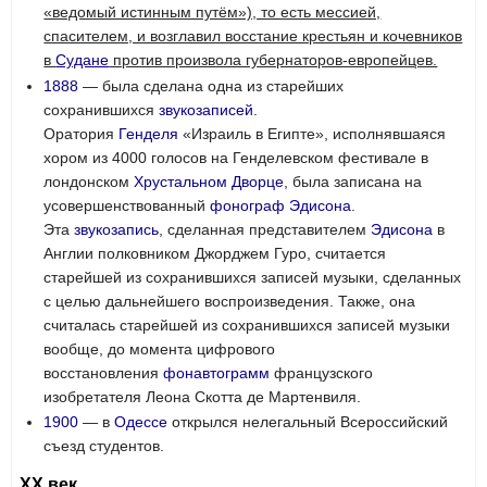
«ведомый истинным путём»), то есть мессией,
спасителем, и возглавил восстание крестьян и кочевников
в
Судане
против произвола губернаторов-европейцев.
1888
— была сделана одна из старейших
сохранившихся
звукозаписей
.
Оратория
Генделя
«Израиль в Египте», исполнявшаяся
хором из 4000 голосов на Генделевском фестивале в
лондонском
Хрустальном Дворце
, была записана на
усовершенствованный
фонограф
Эдисона
.
Эта
звукозапись
, сделанная представителем
Эдисона
в
Англии полковником Джорджем Гуро, считается
старейшей из сохранившихся записей музыки, сделанных
с целью дальнейшего воспроизведения. Также, она
считалась старейшей из сохранившихся записей музыки
вообще, до момента цифрового
восстановления
фонавтограмм
французского
изобретателя Леона Скотта де Мартенвиля.
1900
— в
Одессе
открылся нелегальный Всероссийский
съезд студентов.
XX век