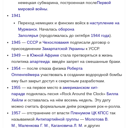
немецкая субмарина, построенная после
Первой
мировой войны
.
1941
Переход немецких и финских войск в
наступление на
Мурманск
. Началась
оборона
Заполярья
(продолжалась до октября
1944 года
).
1945
—
СССР
и
Чехословакия
подписали договор о
присоединении
Закарпатской Украины
к УССР.
1949
— в
Южной Африке
стала претворяться в жизнь
политика
апартеида
: введён запрет на смешанные браки.
1954
— после отказа физика
Роберта
Оппенгеймера
участвовать в создании водородной бомбы
ему был закрыт доступ к секретным разработкам.
1955
— на первое место в
американском хит-
параде
поднялась песня «Rock Around the Clock»
Билла
Хейли
и оставалась на нём восемь недель. Эту дату
можно считать формальным днём рождения рок-н-ролла.
1957
— отстранение от власти
Пленумом ЦК КПСС
так
называемой
Антипартийной группы
—
Молотова В.
М.
,
Маленкова Г. М.
,
Кагановича Л. М.
и других