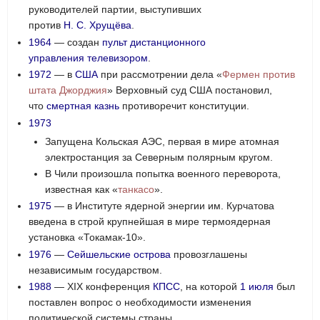
руководителей партии, выступивших
против
Н. С. Хрущёва
.
1964
— создан
пульт дистанционного
управления
телевизором
.
1972
— в
США
при рассмотрении дела «
Фермен против
штата Джорджия
» Верховный суд США постановил,
что
смертная казнь
противоречит конституции.
1973
Запущена Кольская АЭС, первая в мире атомная
электростанция за Северным полярным кругом.
В Чили произошла попытка военного переворота,
известная как «
танкасо
».
1975
— в Институте ядерной энергии им. Курчатова
введена в строй крупнейшая в мире термоядерная
установка «Токамак-10».
1976
—
Сейшельские острова
провозглашены
независимым государством.
1988
— XIX конференция
КПСС
, на которой
1 июля
был
поставлен вопрос о необходимости изменения
политической системы страны.