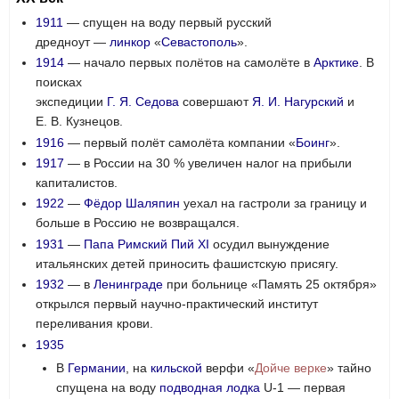
1911
— спущен на воду первый русский
дредноут —
линкор
«
Севастополь
».
1914
— начало первых полётов на самолёте в
Арктике
. В
поисках
экспедиции
Г. Я. Седова
совершают
Я. И. Нагурский
и
Е. В. Кузнецов.
1916
— первый полёт самолёта компании «
Боинг
».
1917
— в России на 30 % увеличен налог на прибыли
капиталистов.
1922
—
Фёдор Шаляпин
уехал на гастроли за границу и
больше в Россию не возвращался.
1931
—
Папа Римский
Пий XI
осудил вынуждение
итальянских детей приносить фашистскую присягу.
1932
— в
Ленинграде
при больнице «Память 25 октября»
открылся первый научно-практический институт
переливания крови.
1935
В
Германии
, на
кильской
верфи «
Дойче верке
» тайно
спущена на воду
подводная лодка
U-1 — первая